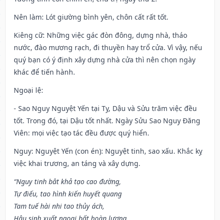
Nên làm
: Lót giường bình yên, chôn cất rất tốt.
Kiêng cữ
: Những việc gác đòn đông, dựng nhà, tháo
nước, đào mương rạch, đi thuyền hay trổ cửa. Vì vậy, nếu
quý bạn có ý định xây dựng nhà cửa thì nên chọn ngày
khác để tiến hành.
Ngoại lệ
:
- Sao Nguy Nguyệt Yến tại Tỵ, Dậu và Sửu trăm việc đều
tốt. Trong đó, tại Dậu tốt nhất. Ngày Sửu Sao Nguy Đăng
Viên: mọi việc tạo tác đều được quý hiển.
Nguy: Nguyệt Yến (con én): Nguyệt tinh, sao xấu. Khắc kỵ
việc khai trương, an táng và xây dựng.
“Nguy tinh bât khả tạo cao đường,
Tự điếu, tao hình kiến huyết quang
Tam tuế hài nhi tao thủy ách,
Hậu sinh xuất ngoại bất hoàn lương.