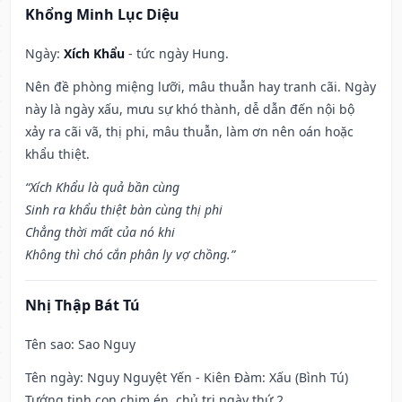
Khổng Minh Lục Diệu
Ngày:
Xích Khẩu
- tức ngày Hung.
Nên đề phòng miệng lưỡi, mâu thuẫn hay tranh cãi. Ngày
này là ngày xấu, mưu sự khó thành, dễ dẫn đến nội bộ
xảy ra cãi vã, thị phi, mâu thuẫn, làm ơn nên oán hoặc
khẩu thiệt.
“Xích Khẩu là quả bần cùng
Sinh ra khẩu thiệt bàn cùng thị phi
Chẳng thời mất của nó khi
Không thì chó cắn phân ly vợ chồng.”
Nhị Thập Bát Tú
Tên sao
: Sao Nguy
Tên ngày
: Nguy Nguyệt Yến - Kiên Đàm: Xấu (Bình Tú)
Tướng tinh con chim én, chủ trị ngày thứ 2.