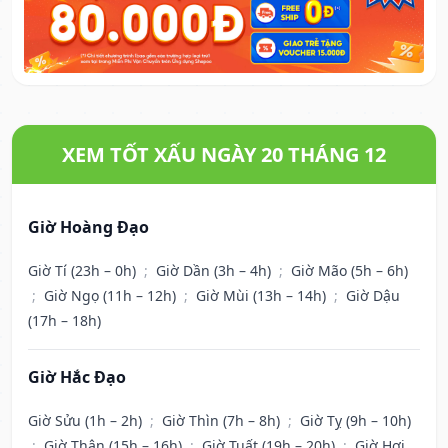
XEM TỐT XẤU NGÀY 20 THÁNG 12
Giờ Hoàng Đạo
Giờ Tí (23h – 0h)
;
Giờ Dần (3h – 4h)
;
Giờ Mão (5h – 6h)
;
Giờ Ngọ (11h – 12h)
;
Giờ Mùi (13h – 14h)
;
Giờ Dậu
(17h – 18h)
Giờ Hắc Đạo
Giờ Sửu (1h – 2h)
;
Giờ Thìn (7h – 8h)
;
Giờ Tỵ (9h – 10h)
;
Giờ Thân (15h – 16h)
;
Giờ Tuất (19h – 20h)
;
Giờ Hợi