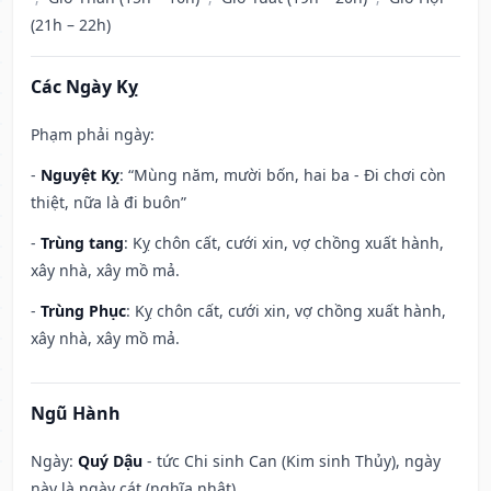
(21h – 22h)
Các Ngày Kỵ
Phạm phải ngày:
-
Nguyệt Kỵ
: “Mùng năm, mười bốn, hai ba - Đi chơi còn
thiệt, nữa là đi buôn”
-
Trùng tang
: Kỵ chôn cất, cưới xin, vợ chồng xuất hành,
xây nhà, xây mồ mả.
-
Trùng Phục
: Kỵ chôn cất, cưới xin, vợ chồng xuất hành,
xây nhà, xây mồ mả.
Ngũ Hành
Ngày:
Quý Dậu
- tức Chi sinh Can (Kim sinh Thủy), ngày
này là ngày cát (nghĩa nhật).