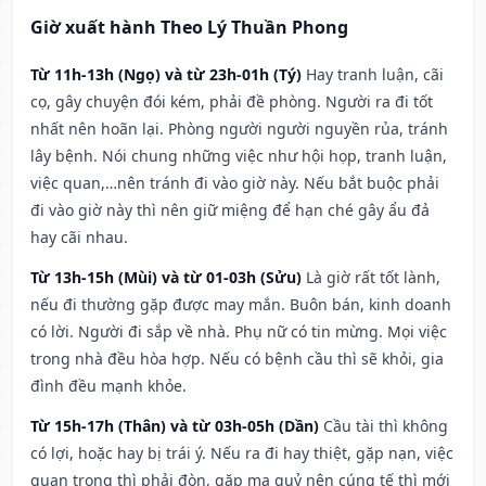
Giờ xuất hành Theo Lý Thuần Phong
Từ 11h-13h (Ngọ) và từ 23h-01h (Tý)
Hay tranh luận, cãi
cọ, gây chuyện đói kém, phải đề phòng. Người ra đi tốt
nhất nên hoãn lại. Phòng người người nguyền rủa, tránh
lây bệnh. Nói chung những việc như hội họp, tranh luận,
việc quan,…nên tránh đi vào giờ này. Nếu bắt buộc phải
đi vào giờ này thì nên giữ miệng để hạn ché gây ẩu đả
hay cãi nhau.
Từ 13h-15h (Mùi) và từ 01-03h (Sửu)
Là giờ rất tốt lành,
nếu đi thường gặp được may mắn. Buôn bán, kinh doanh
có lời. Người đi sắp về nhà. Phụ nữ có tin mừng. Mọi việc
trong nhà đều hòa hợp. Nếu có bệnh cầu thì sẽ khỏi, gia
đình đều mạnh khỏe.
Từ 15h-17h (Thân) và từ 03h-05h (Dần)
Cầu tài thì không
có lợi, hoặc hay bị trái ý. Nếu ra đi hay thiệt, gặp nạn, việc
quan trọng thì phải đòn, gặp ma quỷ nên cúng tế thì mới