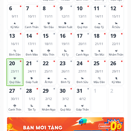
6
7
8
9
10
11
12
9/11
10/11
11/11
12/11
13/11
14/11
15/11
🐐
🐒
🐓
🐕
🐖
🐀
🐂
Kỷ Mùi
Canh Thân
Tân Dậu
Nhâm Tuất
Quý Hợi
Giáp Tý
Ất Sửu
13
14
15
16
17
18
19
16/11
17/11
18/11
19/11
20/11
21/11
22/11
🐅
🐈
🐉
🐍
🐎
🐐
🐒
Bính Dần
Đinh Mão
Mậu Thìn
Kỷ Tỵ
Canh Ngọ
Tân Mùi
Nhâm Thân
20
21
22
23
24
25
26
23/11
24/11
25/11
26/11
27/11
28/11
29/11
🐓
🐕
🐖
🐀
🐂
🐅
🐈
Quý Dậu
Giáp Tuất
Ất Hợi
Bính Tý
Đinh Sửu
Mậu Dần
Kỷ Mão
27
28
29
30
31
1
2
30/11
1/12
2/12
3/12
4/12
🐉
🐍
🐎
🐐
🐒
Canh Thìn
Tân Tỵ
Nhâm Ngọ
Quý Mùi
Giáp Thân