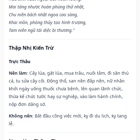
Mai táng nhược hoàn phùng thử nhật,
Chu niên bách nhật ngọa cao sàng,
Khai môn, phóng thủy tạo hình trượng,
Tam niên ngũ tái diệc bi thương.”
Thập Nhị Kiến Trừ
Trực Thâu
Nên làm
: Cấy lúa, gặt lúa, mua trâu, nuôi tằm, đi săn thú
cá, tu sửa cây cối. Động thổ, san nền đắp nền, nữ nhân
khởi ngày uống thuốc chưa bệnh, lên quan lãnh chức,
thừa kế chức tước hay sự nghiệp, vào làm hành chính,
nộp đơn dâng sớ.
Không nên
: Bắt đầu công việc mới, kỵ đi du lịch, kỵ tang
lễ.