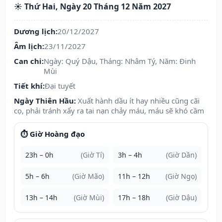
☀️ Thứ Hai, Ngày 20 Tháng 12 Năm 2027
Dương lịch:
20/12/2027
Âm lịch:
23/11/2027
Can chi:
Ngày: Quý Dậu, Tháng: Nhâm Tý, Năm: Đinh
Mùi
Tiết khí:
Đại tuyết
Ngày Thiên Hầu:
Xuất hành dầu ít hay nhiều cũng cãi
cọ, phải tránh xẩy ra tai nạn chảy máu, máu sẽ khó cầm
⏱️ Giờ Hoàng đạo
23h – 0h
(Giờ Tí)
3h – 4h
(Giờ Dần)
5h – 6h
(Giờ Mão)
11h – 12h
(Giờ Ngọ)
13h – 14h
(Giờ Mùi)
17h – 18h
(Giờ Dậu)