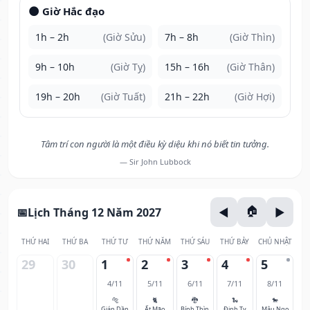
🌑 Giờ Hắc đạo
1h – 2h
(Giờ Sửu)
7h – 8h
(Giờ Thìn)
9h – 10h
(Giờ Tỵ)
15h – 16h
(Giờ Thân)
19h – 20h
(Giờ Tuất)
21h – 22h
(Giờ Hợi)
Tâm trí con người là một điều kỳ diệu khi nó biết tin tưởng.
— Sir John Lubbock
Lịch Tháng 12 Năm 2027
THỨ HAI
THỨ BA
THỨ TƯ
THỨ NĂM
THỨ SÁU
THỨ BẢY
CHỦ NHẬT
29
30
1
2
3
4
5
4/11
5/11
6/11
7/11
8/11
🐅
🐈
🐉
🐍
🐎
Giáp Dần
Ất Mão
Bính Thìn
Đinh Tỵ
Mậu Ngọ