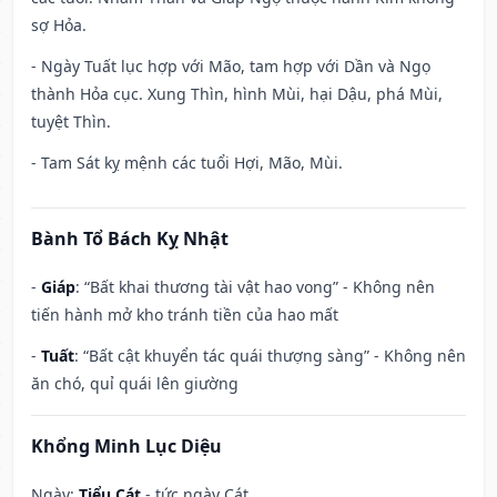
sợ Hỏa.
- Ngày Tuất lục hợp với Mão, tam hợp với Dần và Ngọ
thành Hỏa cục. Xung Thìn, hình Mùi, hại Dậu, phá Mùi,
tuyệt Thìn.
- Tam Sát kỵ mệnh các tuổi Hợi, Mão, Mùi.
Bành Tổ Bách Kỵ Nhật
-
Giáp
: “Bất khai thương tài vật hao vong” - Không nên
tiến hành mở kho tránh tiền của hao mất
-
Tuất
: “Bất cật khuyển tác quái thượng sàng” - Không nên
ăn chó, quỉ quái lên giường
Khổng Minh Lục Diệu
Ngày:
Tiểu Cát
- tức ngày Cát.