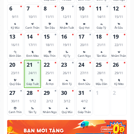
6
7
8
9
10
11
12
9/11
10/11
11/11
12/11
13/11
14/11
15/11
🐐
🐒
🐓
🐕
🐖
🐀
🐂
Kỷ Mùi
Canh Thân
Tân Dậu
Nhâm Tuất
Quý Hợi
Giáp Tý
Ất Sửu
13
14
15
16
17
18
19
16/11
17/11
18/11
19/11
20/11
21/11
22/11
🐅
🐈
🐉
🐍
🐎
🐐
🐒
Bính Dần
Đinh Mão
Mậu Thìn
Kỷ Tỵ
Canh Ngọ
Tân Mùi
Nhâm Thân
20
21
22
23
24
25
26
23/11
24/11
25/11
26/11
27/11
28/11
29/11
🐓
🐕
🐖
🐀
🐂
🐅
🐈
Quý Dậu
Giáp Tuất
Ất Hợi
Bính Tý
Đinh Sửu
Mậu Dần
Kỷ Mão
27
28
29
30
31
1
2
30/11
1/12
2/12
3/12
4/12
🐉
🐍
🐎
🐐
🐒
Canh Thìn
Tân Tỵ
Nhâm Ngọ
Quý Mùi
Giáp Thân