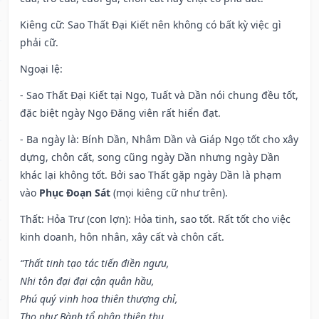
Kiêng cữ
: Sao Thất Đại Kiết nên không có bất kỳ việc gì
phải cữ.
Ngoại lệ
:
- Sao Thất Đại Kiết tại Ngọ, Tuất và Dần nói chung đều tốt,
đặc biệt ngày Ngọ Đăng viên rất hiển đạt.
- Ba ngày là: Bính Dần, Nhâm Dần và Giáp Ngọ tốt cho xây
dựng, chôn cất, song cũng ngày Dần nhưng ngày Dần
khác lại không tốt. Bởi sao Thất gặp ngày Dần là phạm
vào
Phục Đoạn Sát
(mọi kiêng cữ như trên).
Thất: Hỏa Trư (con lợn): Hỏa tinh, sao tốt. Rất tốt cho việc
kinh doanh, hôn nhân, xây cất và chôn cất.
“Thất tinh tạo tác tiến điền ngưu,
Nhi tôn đại đại cận quân hầu,
Phú quý vinh hoa thiên thượng chỉ,
Thọ như Bành tổ nhập thiên thu.