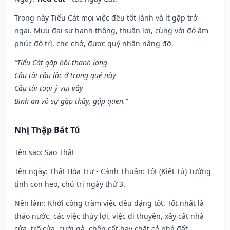
Trong này Tiểu Cát mọi việc đều tốt lành và ít gặp trở
ngại. Mưu đại sự hanh thông, thuận lợi, cùng với đó âm
phúc độ trì, che chở, được quý nhân nâng đỡ.
“Tiểu Cát gặp hội thanh long
Cầu tài cầu lộc ở trong quẻ này
Cầu tài toại ý vui vầy
Bình an vô sự gặp thầy, gặp quen.”
Nhị Thập Bát Tú
Tên sao
: Sao Thất
Tên ngày
: Thất Hỏa Trư - Cảnh Thuần: Tốt (Kiết Tú) Tướng
tinh con heo, chủ trị ngày thứ 3.
Nên làm
: Khởi công trăm việc đều đặng tốt. Tốt nhất là
tháo nước, các việc thủy lợi, việc đi thuyền, xây cất nhà
cửa, trổ cửa, cưới gả, chôn cất hay chặt cỏ phá đất.