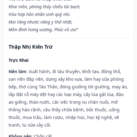
Khai môn, phóng thủy chiêu tài bạch,
Hòa hợp hôn nhân sinh quý nhi.
Mai táng nhược năng y thử nhật,
Môn đình hưng vượng, Phúc vô ưu!”
Thập Nhị Kiến Trừ
Trực Khai
Nên làm
: Xuất hành, đi tàu thuyền, khởi tạo, động thổ,
san nền đắp nền, dựng xây kho vựa, làm hay sửa phòng
bếp, thờ cúng Táo Thần, đóng giường lót giường, may áo,
lắp đặt cỗ máy dệt hay các loại máy, cấy lúa gặt lúa, đào
ao giếng, tháo nước, các việc trong vụ chăn nuôi, mở
thông hào rãnh, cầu thầy chữa bệnh, bốc thuốc, uống
thuốc, mua trâu, làm rượu, nhập học, học kỹ nghệ, vẽ
tranh, tu sửa cây cối.
Không nên
: Chôn cất