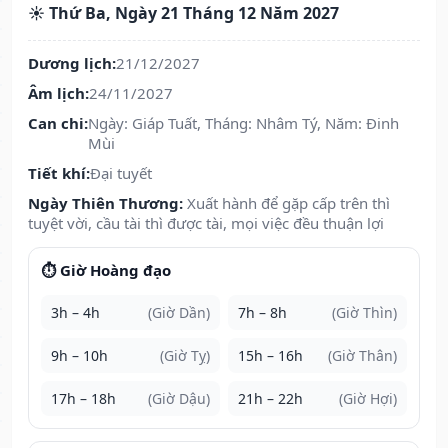
☀️ Thứ Ba, Ngày 21 Tháng 12 Năm 2027
Dương lịch:
21/12/2027
Âm lịch:
24/11/2027
Can chi:
Ngày: Giáp Tuất, Tháng: Nhâm Tý, Năm: Đinh
Mùi
Tiết khí:
Đại tuyết
Ngày Thiên Thương:
Xuất hành để gặp cấp trên thì
tuyệt vời, cầu tài thì được tài, mọi việc đều thuận lợi
⏱️ Giờ Hoàng đạo
3h – 4h
(Giờ Dần)
7h – 8h
(Giờ Thìn)
9h – 10h
(Giờ Tỵ)
15h – 16h
(Giờ Thân)
17h – 18h
(Giờ Dậu)
21h – 22h
(Giờ Hợi)