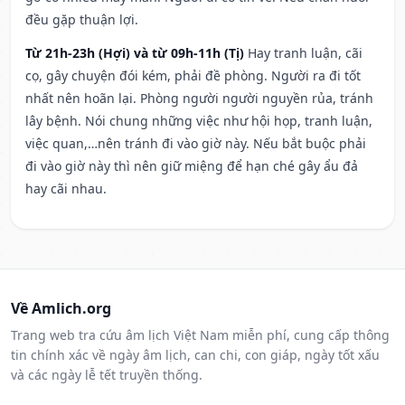
đều gặp thuận lợi.
Từ 21h-23h (Hợi) và từ 09h-11h (Tị)
Hay tranh luận, cãi
cọ, gây chuyện đói kém, phải đề phòng. Người ra đi tốt
nhất nên hoãn lại. Phòng người người nguyền rủa, tránh
lây bệnh. Nói chung những việc như hội họp, tranh luận,
việc quan,…nên tránh đi vào giờ này. Nếu bắt buộc phải
đi vào giờ này thì nên giữ miệng để hạn ché gây ẩu đả
hay cãi nhau.
Về Amlich.org
Trang web tra cứu âm lịch Việt Nam miễn phí, cung cấp thông
tin chính xác về ngày âm lịch, can chi, con giáp, ngày tốt xấu
và các ngày lễ tết truyền thống.