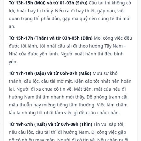
Từ 13h-15h (Mùi) và từ 01-03h (Sửu)
Cầu tài thì không có
lợi, hoặc hay bị trái ý. Nếu ra đi hay thiệt, gặp nạn, việc
quan trọng thì phải đòn, gặp ma quỷ nên cúng tế thì mới
an.
Từ 15h-17h (Thân) và từ 03h-05h (Dần)
Mọi công việc đều
được tốt lành, tốt nhất cầu tài đi theo hướng Tây Nam –
Nhà cửa được yên lành. Người xuất hành thì đều bình
yên.
Từ 17h-19h (Dậu) và từ 05h-07h (Mão)
Mưu sự khó
thành, cầu lộc, cầu tài mờ mịt. Kiện cáo tốt nhất nên hoãn
lại. Người đi xa chưa có tin về. Mất tiền, mất của nếu đi
hướng Nam thì tìm nhanh mới thấy. Đề phòng tranh cãi,
mâu thuẫn hay miệng tiếng tầm thường. Việc làm chậm,
lâu la nhưng tốt nhất làm việc gì đều cần chắc chắn.
Từ 19h-21h (Tuất) và từ 07h-09h (Thìn)
Tin vui sắp tới,
nếu cầu lộc, cầu tài thì đi hướng Nam. Đi công việc gặp
gỡ có nhiều may mắn. Người đi có tin về. Nếu chăn nuôi