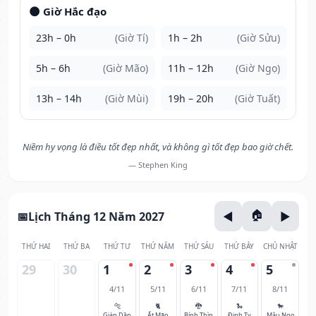
🌑 Giờ Hắc đạo
23h – 0h
(Giờ Tí)
1h – 2h
(Giờ Sửu)
5h – 6h
(Giờ Mão)
11h – 12h
(Giờ Ngọ)
13h – 14h
(Giờ Mùi)
19h – 20h
(Giờ Tuất)
Niềm hy vọng là điều tốt đẹp nhất, và không gì tốt đẹp bao giờ chết.
— Stephen King
Lịch Tháng 12 Năm 2027
THỨ HAI
THỨ BA
THỨ TƯ
THỨ NĂM
THỨ SÁU
THỨ BẢY
CHỦ NHẬT
29
30
1
2
3
4
5
4/11
5/11
6/11
7/11
8/11
🐅
🐈
🐉
🐍
🐎
Giáp Dần
Ất Mão
Bính Thìn
Đinh Tỵ
Mậu Ngọ