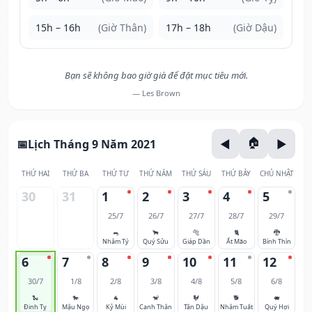
15h – 16h
(Giờ Thân)
17h – 18h
(Giờ Dậu)
Bạn sẽ không bao giờ già để đặt mục tiêu mới.
— Les Brown
Lịch Tháng 9 Năm 2021
THỨ HAI
THỨ BA
THỨ TƯ
THỨ NĂM
THỨ SÁU
THỨ BẢY
CHỦ NHẬT
30
31
1
2
3
4
5
25/7
26/7
27/7
28/7
29/7
🐀
🐂
🐅
🐈
🐉
Nhâm Tý
Quý Sửu
Giáp Dần
Ất Mão
Bính Thìn
6
7
8
9
10
11
12
30/7
1/8
2/8
3/8
4/8
5/8
6/8
🐍
🐎
🐐
🐒
🐓
🐕
🐖
Đinh Tỵ
Mậu Ngọ
Kỷ Mùi
Canh Thân
Tân Dậu
Nhâm Tuất
Quý Hợi