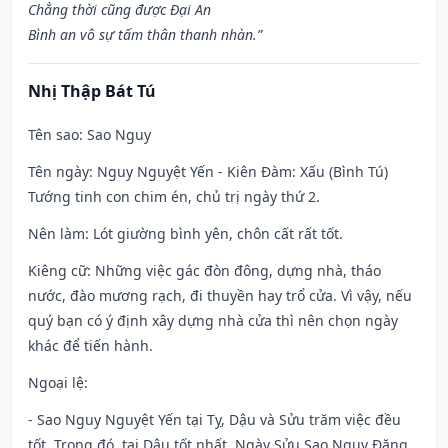
Chẳng thời cũng được Đại An
Bình an vô sự tấm thân thanh nhàn.”
Nhị Thập Bát Tú
Tên sao
: Sao Nguy
Tên ngày
: Nguy Nguyệt Yến - Kiên Đàm: Xấu (Bình Tú)
Tướng tinh con chim én, chủ trị ngày thứ 2.
Nên làm
: Lót giường bình yên, chôn cất rất tốt.
Kiêng cữ
: Những việc gác đòn đông, dựng nhà, tháo
nước, đào mương rạch, đi thuyền hay trổ cửa. Vì vậy, nếu
quý bạn có ý định xây dựng nhà cửa thì nên chọn ngày
khác để tiến hành.
Ngoại lệ
:
- Sao Nguy Nguyệt Yến tại Tỵ, Dậu và Sửu trăm việc đều
tốt. Trong đó, tại Dậu tốt nhất. Ngày Sửu Sao Nguy Đăng