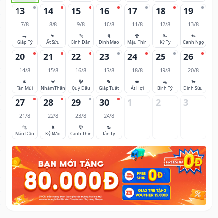
13
14
15
16
17
18
19
7/8
8/8
9/8
10/8
11/8
12/8
13/8
🐀
🐂
🐅
🐈
🐉
🐍
🐎
Giáp Tý
Ất Sửu
Bính Dần
Đinh Mão
Mậu Thìn
Kỷ Tỵ
Canh Ngọ
20
21
22
23
24
25
26
14/8
15/8
16/8
17/8
18/8
19/8
20/8
🐐
🐒
🐓
🐕
🐖
🐀
🐂
Tân Mùi
Nhâm Thân
Quý Dậu
Giáp Tuất
Ất Hợi
Bính Tý
Đinh Sửu
27
28
29
30
1
2
3
21/8
22/8
23/8
24/8
🐅
🐈
🐉
🐍
Mậu Dần
Kỷ Mão
Canh Thìn
Tân Tỵ