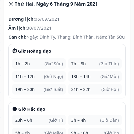
☀️ Thứ Hai, Ngày 6 Tháng 9 Năm 2021
Dương lịch:
06/09/2021
Âm lịch:
30/07/2021
Can chi:
Ngày: Đinh Tỵ, Tháng: Bính Thân, Năm: Tân Sửu
⏱️ Giờ Hoàng đạo
1h – 2h
(Giờ Sửu)
7h – 8h
(Giờ Thìn)
11h – 12h
(Giờ Ngọ)
13h – 14h
(Giờ Mùi)
19h – 20h
(Giờ Tuất)
21h – 22h
(Giờ Hợi)
🌑 Giờ Hắc đạo
23h – 0h
(Giờ Tí)
3h – 4h
(Giờ Dần)
5h – 6h
(Giờ Mão)
9h – 10h
(Giờ Tỵ)