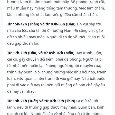
hướng Nam thì tìm nhanh mới thấy. Đề phòng tranh cãi,
mâu thuẫn hay miệng tiếng tầm thường. Việc làm chậm,
lâu la nhưng tốt nhất làm việc gì đều cần chắc chắn.
Từ 15h-17h (Thân) và từ 03h-05h (Dần)
Tin vui sắp tới,
nếu cầu lộc, cầu tài thì đi hướng Nam. Đi công việc gặp
gỡ có nhiều may mắn. Người đi có tin về. Nếu chăn nuôi
đều gặp thuận lợi.
Từ 17h-19h (Dậu) và từ 05h-07h (Mão)
Hay tranh luận,
cãi cọ, gây chuyện đói kém, phải đề phòng. Người ra đi
tốt nhất nên hoãn lại. Phòng người người nguyền rủa,
tránh lây bệnh. Nói chung những việc như hội họp, tranh
luận, việc quan,…nên tránh đi vào giờ này. Nếu bắt buộc
phải đi vào giờ này thì nên giữ miệng để hạn ché gây ẩu
đả hay cãi nhau.
Từ 19h-21h (Tuất) và từ 07h-09h (Thìn)
Là giờ rất tốt
lành, nếu đi thường gặp được may mắn. Buôn bán, kinh
doanh có lời. Người đi sắp về nhà. Phụ nữ có tin mừng.