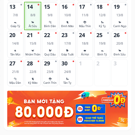
13
14
15
16
17
18
19
7/8
8/8
9/8
10/8
11/8
12/8
13/8
🐀
🐂
🐅
🐈
🐉
🐍
🐎
Giáp Tý
Ất Sửu
Bính Dần
Đinh Mão
Mậu Thìn
Kỷ Tỵ
Canh Ngọ
20
21
22
23
24
25
26
14/8
15/8
16/8
17/8
18/8
19/8
20/8
🐐
🐒
🐓
🐕
🐖
🐀
🐂
Tân Mùi
Nhâm Thân
Quý Dậu
Giáp Tuất
Ất Hợi
Bính Tý
Đinh Sửu
27
28
29
30
1
2
3
21/8
22/8
23/8
24/8
🐅
🐈
🐉
🐍
Mậu Dần
Kỷ Mão
Canh Thìn
Tân Tỵ