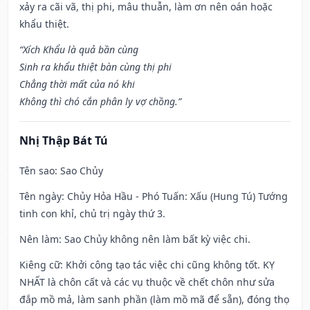
xảy ra cãi vã, thị phi, mâu thuẫn, làm ơn nên oán hoặc
khẩu thiệt.
“Xích Khẩu là quả bần cùng
Sinh ra khẩu thiệt bàn cùng thị phi
Chẳng thời mất của nó khi
Không thì chó cắn phân ly vợ chồng.”
Nhị Thập Bát Tú
Tên sao
: Sao Chủy
Tên ngày
: Chủy Hỏa Hầu - Phó Tuấn: Xấu (Hung Tú) Tướng
tinh con khỉ, chủ trị ngày thứ 3.
Nên làm
: Sao Chủy không nên làm bất kỳ việc chi.
Kiêng cữ
: Khởi công tạo tác việc chi cũng không tốt. KỴ
NHẤT là chôn cất và các vụ thuộc về chết chôn như sửa
đắp mồ mả, làm sanh phần (làm mồ mã để sẵn), đóng thọ