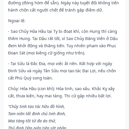
đường (đóng hòm để sẵn). Ngày này tuyệt đối không tiến
hành chôn cất người chết để tránh gặp điềm dữ.
Ngoại lệ
:
- Sao Chủy Hỏa Hầu tại Tỵ bị đoạt khí, còn Hung thì càng
thêm Hung. Tại Dậu rất tốt, vì Sao Chủy Đăng Viên ở Dậu
đem khởi động và thăng tiến. Tuy nhiên phạm vào Phục
Đoạn Sát (mọi kiêng cữ giống như trên).
- Tại Sửu là Đắc Địa, mọi việc ắt nên. Rất hợp với ngày
Đinh Sửu và ngày Tân Sửu mọi tạo tác Đại Lợi, nếu chôn
cất Phú Quý song toàn.
Chủy: Hỏa Hầu (con khỉ): Hỏa tinh, sao xấu. Khắc Kỵ xây
cất, thưa kiện, hay mai táng. Thi cử gặp nhiều bất lợi.
“Chủy tinh tạo tác hữu đồ hình,
Tam niên tất đinh chủ linh đinh,
Mai táng tốt tử đa do thử,
Thủ định Dần niên tiện sát nhân.