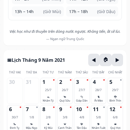
13h – 14h
(Giờ Mùi)
17h – 18h
(Giờ Dậu)
Việc học như đi thuyền trên dòng nước ngược. Không tiến, ắt sẽ lùi.
— Ngạn ngữ Trung Quốc
Lịch Tháng 9 Năm 2021
THỨ HAI
THỨ BA
THỨ TƯ
THỨ NĂM
THỨ SÁU
THỨ BẢY
CHỦ NHẬT
30
31
1
2
3
4
5
25/7
26/7
27/7
28/7
29/7
🐀
🐂
🐅
🐈
🐉
Nhâm Tý
Quý Sửu
Giáp Dần
Ất Mão
Bính Thìn
6
7
8
9
10
11
12
30/7
1/8
2/8
3/8
4/8
5/8
6/8
🐍
🐎
🐐
🐒
🐓
🐕
🐖
Đinh Tỵ
Mậu Ngọ
Kỷ Mùi
Canh Thân
Tân Dậu
Nhâm Tuất
Quý Hợi