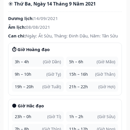
☀️ Thứ Ba, Ngày 14 Tháng 9 Năm 2021
Dương lịch:
14/09/2021
Âm lịch:
08/08/2021
Can chi:
Ngày: Ất Sửu, Tháng: Đinh Dậu, Năm: Tân Sửu
⏱️ Giờ Hoàng đạo
3h – 4h
(Giờ Dần)
5h – 6h
(Giờ Mão)
9h – 10h
(Giờ Tỵ)
15h – 16h
(Giờ Thân)
19h – 20h
(Giờ Tuất)
21h – 22h
(Giờ Hợi)
🌑 Giờ Hắc đạo
23h – 0h
(Giờ Tí)
1h – 2h
(Giờ Sửu)
7h – 8h
(Giờ Thìn)
11h – 12h
(Giờ Ngọ)