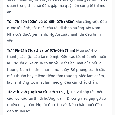
quan trọng thì phải đòn, gặp ma quỷ nên cúng tế thì mới
an.
Từ 17h-19h (Dậu) và từ 05h-07h (Mão)
Mọi công việc đều
được tốt lành, tốt nhất cầu tài đi theo hướng Tây Nam –
Nhà cửa được yên lành. Người xuất hành thì đều bình
yên.
Từ 19h-21h (Tuất) và từ 07h-09h (Thìn)
Mưu sự khó
thành, cầu lộc, cầu tài mờ mịt. Kiện cáo tốt nhất nên hoãn
lại. Người đi xa chưa có tin về. Mất tiền, mất của nếu đi
hướng Nam thì tìm nhanh mới thấy. Đề phòng tranh cãi,
mâu thuẫn hay miệng tiếng tầm thường. Việc làm chậm,
lâu la nhưng tốt nhất làm việc gì đều cần chắc chắn.
Từ 21h-23h (Hợi) và từ 09h-11h (Tị)
Tin vui sắp tới, nếu
cầu lộc, cầu tài thì đi hướng Nam. Đi công việc gặp gỡ có
nhiều may mắn. Người đi có tin về. Nếu chăn nuôi đều
gặp thuận lợi.