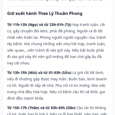
Giờ xuất hành Theo Lý Thuần Phong
Từ 11h-13h (Ngọ) và từ 23h-01h (Tý)
Hay tranh luận, cãi
cọ, gây chuyện đói kém, phải đề phòng. Người ra đi tốt
nhất nên hoãn lại. Phòng người người nguyền rủa, tránh
lây bệnh. Nói chung những việc như hội họp, tranh luận,
việc quan,…nên tránh đi vào giờ này. Nếu bắt buộc phải
đi vào giờ này thì nên giữ miệng để hạn ché gây ẩu đả
hay cãi nhau.
Từ 13h-15h (Mùi) và từ 01-03h (Sửu)
Là giờ rất tốt lành,
nếu đi thường gặp được may mắn. Buôn bán, kinh doanh
có lời. Người đi sắp về nhà. Phụ nữ có tin mừng. Mọi việc
trong nhà đều hòa hợp. Nếu có bệnh cầu thì sẽ khỏi, gia
đình đều mạnh khỏe.
Từ 15h-17h (Thân) và từ 03h-05h (Dần)
Cầu tài thì không
có lợi, hoặc hay bị trái ý. Nếu ra đi hay thiệt, gặp nạn, việc