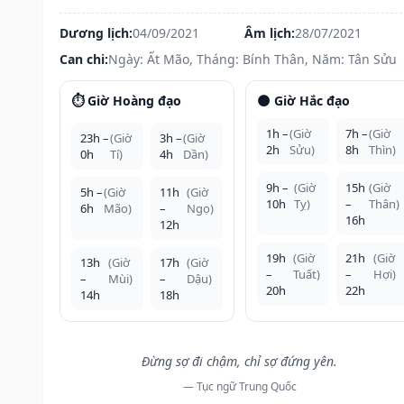
Dương lịch:
04/09/2021
Âm lịch:
28/07/2021
Can chi:
Ngày: Ất Mão, Tháng: Bính Thân, Năm: Tân Sửu
⏱️ Giờ Hoàng đạo
🌑 Giờ Hắc đạo
1h –
(Giờ
7h –
(Giờ
23h –
(Giờ
3h –
(Giờ
2h
Sửu)
8h
Thìn)
0h
Tí)
4h
Dần)
9h –
(Giờ
15h
(Giờ
5h –
(Giờ
11h
(Giờ
10h
Tỵ)
–
Thân)
6h
Mão)
–
Ngọ)
16h
12h
19h
(Giờ
21h
(Giờ
13h
(Giờ
17h
(Giờ
–
Tuất)
–
Hợi)
–
Mùi)
–
Dậu)
20h
22h
14h
18h
Đừng sợ đi chậm, chỉ sợ đứng yên.
— Tục ngữ Trung Quốc