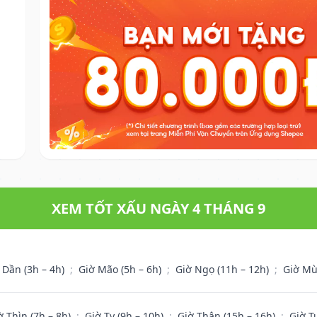
XEM TỐT XẤU NGÀY 4 THÁNG 9
 Dần (3h – 4h)
;
Giờ Mão (5h – 6h)
;
Giờ Ngọ (11h – 12h)
;
Giờ Mù
ờ Thìn (7h – 8h)
;
Giờ Tỵ (9h – 10h)
;
Giờ Thân (15h – 16h)
;
Giờ T