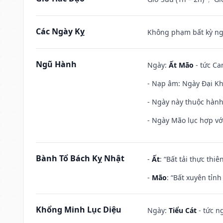
Các Ngày Kỵ
Không phạm bất kỳ ngày
Ngũ Hành
Ngày:
Ất Mão
- tức Ca
- Nạp âm: Ngày Đại Khê
- Ngày này thuộc hành
- Ngày Mão lục hợp với
Bành Tổ Bách Kỵ Nhật
-
Ất
: “Bất tải thực th
-
Mão
: “Bất xuyên tỉn
Khổng Minh Lục Diệu
Ngày:
Tiểu Cát
- tức n