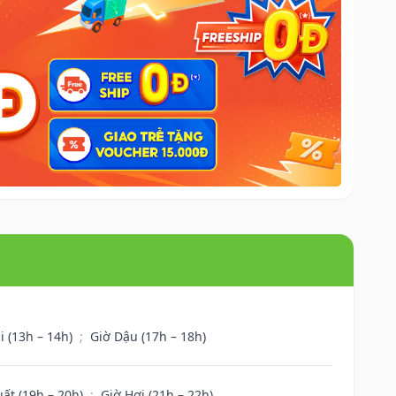
i (13h – 14h)
;
Giờ Dậu (17h – 18h)
uất (19h – 20h)
;
Giờ Hợi (21h – 22h)