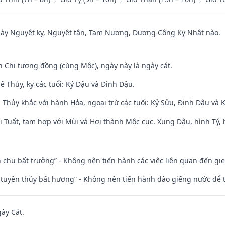
 Nguyệt kỵ, Nguyệt tận, Tam Nương, Dương Công Kỵ Nhật nào.
n Chi tương đồng (cùng Mộc), ngày này là ngày cát.
 Thủy, kỵ các tuổi: Kỷ Dậu và Đinh Dậu.
 Thủy khắc với hành Hỏa, ngoại trừ các tuổi: Kỷ Sửu, Đinh Dậu và
 Tuất, tam hợp với Mùi và Hợi thành Mộc cục. Xung Dậu, hình Tý, 
iên chu bất trưởng” - Không nên tiến hành các việc liên quan đến g
h tuyền thủy bất hương” - Không nên tiến hành đào giếng nước để
gày Cát.