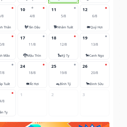
⭐
10
11
12
3/8
4/8
5/8
6/8
🐓
🐕
🐖
nh Thân
Tân Dậu
Nhâm Tuất
Quý Hợi
17
18
19
0/8
11/8
12/8
13/8
🐉
🐍
🐎
nh Mão
Mậu Thìn
Kỷ Tỵ
Canh Ngọ
24
25
26
7/8
18/8
19/8
20/8
🐖
🐀
🐂
áp Tuất
Ất Hợi
Bính Tý
Đinh Sửu
1
2
3
4/8
ân Tỵ