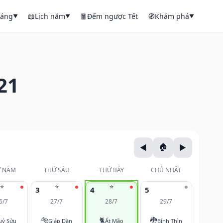
háng
📖
Lịch năm
🧧
Đếm ngược Tết
🧭
Khám phá
▼
▼
▼
21
 NĂM
THỨ SÁU
THỨ BẢY
CHỦ NHẬT
⭐
⭐
⭐
3
4
5
6/7
27/7
28/7
29/7
🐅
🐈
🐉
uý Sửu
Giáp Dần
Ất Mão
Bính Thìn