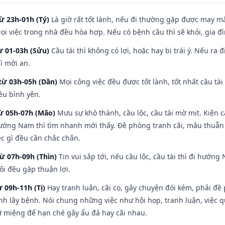
ừ 23h-01h (Tý)
Là giờ rất tốt lành, nếu đi thường gặp được may mắ
ọi việc trong nhà đều hòa hợp. Nếu có bệnh cầu thì sẽ khỏi, gia 
ừ 01-03h (Sửu)
Cầu tài thì không có lợi, hoặc hay bị trái ý. Nếu ra 
ì mới an.
từ 03h-05h (Dần)
Mọi công việc đều được tốt lành, tốt nhất cầu t
ều bình yên.
từ 05h-07h (Mão)
Mưu sự khó thành, cầu lộc, cầu tài mờ mịt. Kiện c
hướng Nam thì tìm nhanh mới thấy. Đề phòng tranh cãi, mâu thuẫn
ệc gì đều cần chắc chắn.
từ 07h-09h (Thìn)
Tin vui sắp tới, nếu cầu lộc, cầu tài thì đi hướ
ôi đều gặp thuận lợi.
ừ 09h-11h (Tị)
Hay tranh luận, cãi cọ, gây chuyện đói kém, phải đề
nh lây bệnh. Nói chung những việc như hội họp, tranh luận, việc q
iữ miệng để hạn ché gây ẩu đả hay cãi nhau.