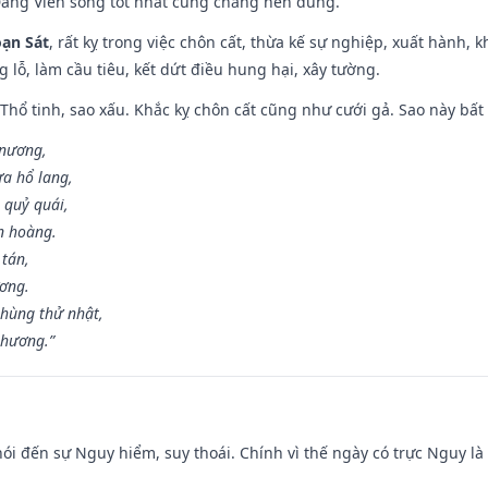
Đăng Viên song tốt nhất cũng chẳng nên dùng.
ạn Sát
, rất kỵ trong việc chôn cất, thừa kế sự nghiệp, xuất hành, 
g lỗ, làm cầu tiêu, kết dứt điều hung hại, xây tường.
 Thổ tinh, sao xấu. Khắc kỵ chôn cất cũng như cưới gả. Sao này bất l
 nương,
a hổ lang,
 quỷ quái,
n hoàng.
 tán,
ương.
hùng thử nhật,
 hương.”
nói đến sự Nguy hiểm, suy thoái. Chính vì thế ngày có trực Nguy l