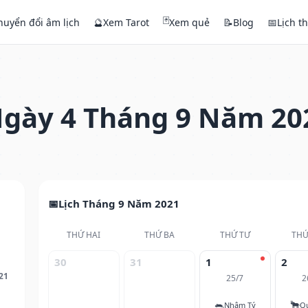
🃏
huyển đổi âm lịch
🔮
Xem Tarot
Xem quẻ
📝
Blog
📅
Lịch t
gày 4 Tháng 9 Năm 20
Lịch Tháng 9 Năm 2021
THỨ HAI
THỨ BA
THỨ TƯ
THỨ
30
31
1
2
21
25/7
2
🐀
🐂
Nhâm Tý
Q