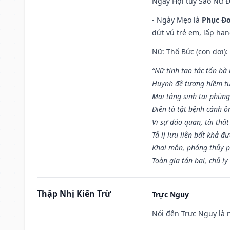
Ngày Hợi tuy Sao Nữ 
- Ngày Mẹo là
Phục Đo
dứt vú trẻ em, lấp han
Nữ: Thổ Bức (con dơi):
“Nữ tinh tạo tác tổn bà
Huynh đệ tương hiềm tự
Mai táng sinh tai phùng
Điên tà tật bệnh cánh ô
Vi sự đáo quan, tài thất
Tả lị lưu liên bất khả đ
Khai môn, phóng thủy p
Toàn gia tán bại, chủ ly
Thập Nhị Kiến Trừ
Trực Nguy
Nói đến Trực Nguy là 