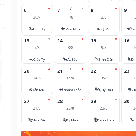
🌙
6
7
8
9
30/7
1/8
2/8
🐍
🐎
🐐
🐒
Đinh Tỵ
Mậu Ngọ
Kỷ Mùi
Ca
13
14
15
16
7/8
8/8
9/8
1
🐀
🐂
🐅
🐈
Giáp Tý
Ất Sửu
Bính Dần
Đi
⭐
20
21
22
23
14/8
15/8
16/8
1
🐐
🐒
🐓
🐕
Tân Mùi
Nhâm Thân
Quý Dậu
Gi
27
28
29
30
21/8
22/8
23/8
2
🐅
🐈
🐉
🐍
Mậu Dần
Kỷ Mão
Canh Thìn
T