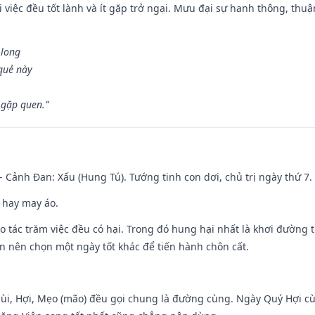
 việc đều tốt lành và ít gặp trở ngại. Mưu đại sự hanh thông, thuậ
 long
 quẻ này
 gặp quen.”
- Cảnh Đan: Xấu (Hung Tú). Tướng tinh con dơi, chủ trị ngày thứ 7.
 hay may áo.
ạo tác trăm việc đều có hại. Trong đó hung hại nhất là khơi đường t
n nên chọn một ngày tốt khác để tiến hành chôn cất.
Mùi, Hợi, Mẹo (mão) đều gọi chung là đường cùng. Ngày Quý Hợi cù