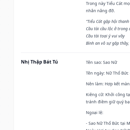
Trong này Tiểu Cát mọi
nhân nâng đỡ.
“Tiểu Cát gặp hội thanh
Cầu tài cầu lộc ở trong
Cầu tài toại ý vui vầy
Bình an vô sự gặp thầy,
Nhị Thập Bát Tú
Tên sao
: Sao Nữ
Tên ngày
: Nữ Thổ Bức 
Nên làm
: Hợp kết màn
Kiêng cữ
: Khởi công t
tránh điềm giữ quý bạ
Ngoại lệ
:
- Sao Nữ Thổ Bức tại 