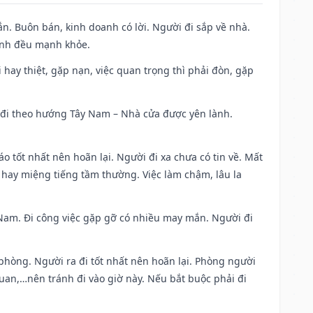
n. Buôn bán, kinh doanh có lời. Người đi sắp về nhà.
đình đều mạnh khỏe.
đi hay thiệt, gặp nạn, việc quan trọng thì phải đòn, gặp
ài đi theo hướng Tây Nam – Nhà cửa được yên lành.
áo tốt nhất nên hoãn lại. Người đi xa chưa có tin về. Mất
 hay miệng tiếng tầm thường. Việc làm chậm, lâu la
ng Nam. Đi công việc gặp gỡ có nhiều may mắn. Người đi
 phòng. Người ra đi tốt nhất nên hoãn lại. Phòng người
uan,…nên tránh đi vào giờ này. Nếu bắt buộc phải đi