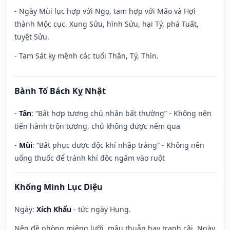
- Ngày Mùi lục hợp với Ngọ, tam hợp với Mão và Hợi
thành Mộc cục. Xung Sửu, hình Sửu, hại Tý, phá Tuất,
tuyệt Sửu.
- Tam Sát kỵ mệnh các tuổi Thân, Tý, Thìn.
Bành Tổ Bách Kỵ Nhật
-
Tân
: “Bất hợp tương chủ nhân bất thường” - Không nên
tiến hành trộn tương, chủ không được nếm qua
-
Mùi
: “Bất phục dược độc khí nhập tràng” - Không nên
uống thuốc để tránh khí độc ngấm vào ruột
Khổng Minh Lục Diệu
Ngày:
Xích Khẩu
- tức ngày Hung.
Nên đề phòng miệng lưỡi, mâu thuẫn hay tranh cãi. Ngày