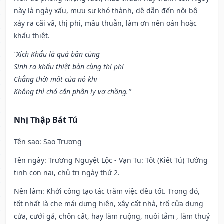
này là ngày xấu, mưu sự khó thành, dễ dẫn đến nội bộ
xảy ra cãi vã, thị phi, mâu thuẫn, làm ơn nên oán hoặc
khẩu thiệt.
“Xích Khẩu là quả bần cùng
Sinh ra khẩu thiệt bàn cùng thị phi
Chẳng thời mất của nó khi
Không thì chó cắn phân ly vợ chồng.”
Nhị Thập Bát Tú
Tên sao
: Sao Trương
Tên ngày
: Trương Nguyệt Lộc - Vạn Tu: Tốt (Kiết Tú) Tướng
tinh con nai, chủ trị ngày thứ 2.
Nên làm
: Khởi công tạo tác trăm việc đều tốt. Trong đó,
tốt nhất là che mái dựng hiên, xây cất nhà, trổ cửa dựng
cửa, cưới gả, chôn cất, hay làm ruộng, nuôi tằm , làm thuỷ