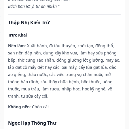
Bách ban lợi ý, tự an nhiên.”
Thập Nhị Kiến Trừ
Trực Khai
Nên làm
: Xuất hành, đi tàu thuyền, khởi tạo, động thổ,
san nền đắp nền, dựng xây kho vựa, làm hay sửa phòng
bếp, thờ cúng Táo Thần, đóng giường lót giường, may áo,
lắp đặt cỗ máy dệt hay các loại máy, cấy lúa gặt lúa, đào
ao giếng, tháo nước, các việc trong vụ chăn nuôi, mở
thông hào rãnh, cầu thầy chữa bệnh, bốc thuốc, uống
thuốc, mua trâu, làm rượu, nhập học, học kỹ nghệ, vẽ
tranh, tu sửa cây cối.
Không nên
: Chôn cất
Ngọc Hạp Thông Thư