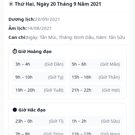
☀️ Thứ Hai, Ngày 20 Tháng 9 Năm 2021
Dương lịch:
20/09/2021
Âm lịch:
14/08/2021
Can chi:
Ngày: Tân Mùi, Tháng: Đinh Dậu, Năm: Tân Sửu
⏱️ Giờ Hoàng đạo
3h – 4h
(Giờ Dần)
5h – 6h
(Giờ Mão)
9h – 10h
(Giờ Tỵ)
15h – 16h
(Giờ Thân)
19h – 20h
(Giờ Tuất)
21h – 22h
(Giờ Hợi)
🌑 Giờ Hắc đạo
23h – 0h
(Giờ Tí)
1h – 2h
(Giờ Sửu)
7h – 8h
(Giờ Thìn)
11h – 12h
(Giờ Ngọ)