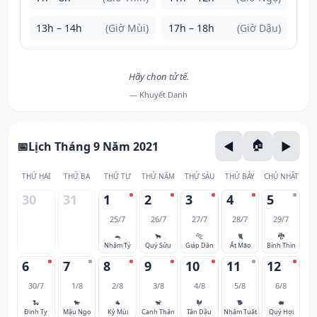
13h – 14h
(Giờ Mùi)
17h – 18h
(Giờ Dậu)
Hãy chọn tử tế.
— Khuyết Danh
Lịch Tháng 9 Năm 2021
THỨ HAI
THỨ BA
THỨ TƯ
THỨ NĂM
THỨ SÁU
THỨ BẢY
CHỦ NHẬT
30
31
1
2
3
4
5
25/7
26/7
27/7
28/7
29/7
🐀
🐂
🐅
🐈
🐉
Nhâm Tý
Quý Sửu
Giáp Dần
Ất Mão
Bính Thìn
6
7
8
9
10
11
12
30/7
1/8
2/8
3/8
4/8
5/8
6/8
🐍
🐎
🐐
🐒
🐓
🐕
🐖
Đinh Tỵ
Mậu Ngọ
Kỷ Mùi
Canh Thân
Tân Dậu
Nhâm Tuất
Quý Hợi