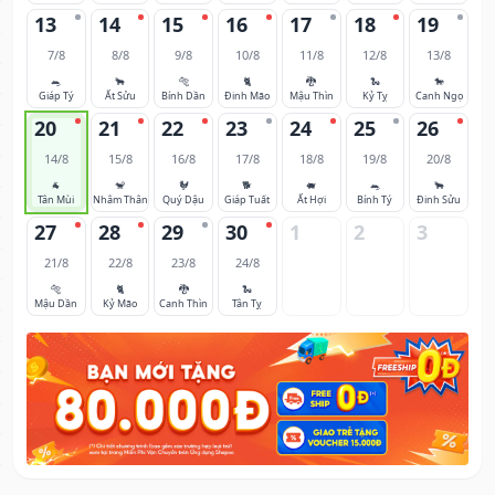
13
14
15
16
17
18
19
7/8
8/8
9/8
10/8
11/8
12/8
13/8
🐀
🐂
🐅
🐈
🐉
🐍
🐎
Giáp Tý
Ất Sửu
Bính Dần
Đinh Mão
Mậu Thìn
Kỷ Tỵ
Canh Ngọ
20
21
22
23
24
25
26
14/8
15/8
16/8
17/8
18/8
19/8
20/8
🐐
🐒
🐓
🐕
🐖
🐀
🐂
Tân Mùi
Nhâm Thân
Quý Dậu
Giáp Tuất
Ất Hợi
Bính Tý
Đinh Sửu
27
28
29
30
1
2
3
21/8
22/8
23/8
24/8
🐅
🐈
🐉
🐍
Mậu Dần
Kỷ Mão
Canh Thìn
Tân Tỵ