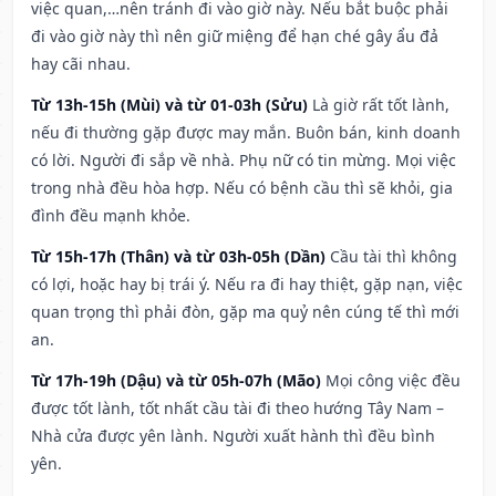
việc quan,…nên tránh đi vào giờ này. Nếu bắt buộc phải
đi vào giờ này thì nên giữ miệng để hạn ché gây ẩu đả
hay cãi nhau.
Từ 13h-15h (Mùi) và từ 01-03h (Sửu)
Là giờ rất tốt lành,
nếu đi thường gặp được may mắn. Buôn bán, kinh doanh
có lời. Người đi sắp về nhà. Phụ nữ có tin mừng. Mọi việc
trong nhà đều hòa hợp. Nếu có bệnh cầu thì sẽ khỏi, gia
đình đều mạnh khỏe.
Từ 15h-17h (Thân) và từ 03h-05h (Dần)
Cầu tài thì không
có lợi, hoặc hay bị trái ý. Nếu ra đi hay thiệt, gặp nạn, việc
quan trọng thì phải đòn, gặp ma quỷ nên cúng tế thì mới
an.
Từ 17h-19h (Dậu) và từ 05h-07h (Mão)
Mọi công việc đều
được tốt lành, tốt nhất cầu tài đi theo hướng Tây Nam –
Nhà cửa được yên lành. Người xuất hành thì đều bình
yên.