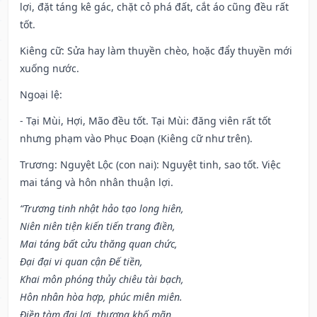
lợi, đặt táng kê gác, chặt cỏ phá đất, cắt áo cũng đều rất
tốt.
Kiêng cữ
: Sửa hay làm thuyền chèo, hoặc đẩy thuyền mới
xuống nước.
Ngoại lệ
:
- Tại Mùi, Hợi, Mão đều tốt. Tại Mùi: đăng viên rất tốt
nhưng phạm vào Phục Đoạn (Kiêng cữ như trên).
Trương: Nguyệt Lộc (con nai): Nguyệt tinh, sao tốt. Việc
mai táng và hôn nhân thuận lợi.
“Trương tinh nhật hảo tạo long hiên,
Niên niên tiện kiến tiến trang điền,
Mai táng bất cửu thăng quan chức,
Đại đại vi quan cận Đế tiền,
Khai môn phóng thủy chiêu tài bạch,
Hôn nhân hòa hợp, phúc miên miên.
Điền tàm đại lợi, thương khố mãn,