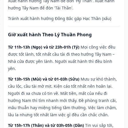
Xuất hành hướng Tây Nam để đón 'Hỷ Thần'. Xuất hành
hướng Tây Nam để đón 'Tài Thần'.
Tránh xuất hành hướng Đông Bắc gặp Hạc Thần (xấu)
Giờ xuất hành Theo Lý Thuần Phong
Từ 11h-13h (Ngọ) và từ 23h-01h (Tý)
Mọi công việc đều
được tốt lành, tốt nhất cầu tài đi theo hướng Tây Nam –
Nhà cửa được yên lành. Người xuất hành thì đều bình
yên.
Từ 13h-15h (Mùi) và từ 01-03h (Sửu)
Mưu sự khó thành,
cầu lộc, cầu tài mờ mịt. Kiện cáo tốt nhất nên hoãn lại.
Người đi xa chưa có tin về. Mất tiền, mất của nếu đi
hướng Nam thì tìm nhanh mới thấy. Đề phòng tranh cãi,
mâu thuẫn hay miệng tiếng tầm thường. Việc làm chậm,
lâu la nhưng tốt nhất làm việc gì đều cần chắc chắn.
Từ 15h-17h (Thân) và từ 03h-05h (Dần)
Tin vui sắp tới,