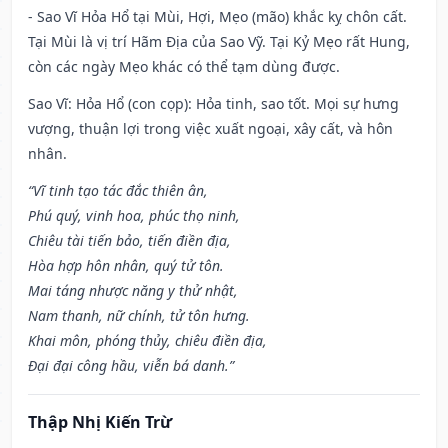
- Sao Vĩ Hỏa Hổ tại Mùi, Hợi, Mẹo (mão) khắc kỵ chôn cất.
Tại Mùi là vị trí Hãm Địa của Sao Vỹ. Tại Kỷ Mẹo rất Hung,
còn các ngày Mẹo khác có thể tạm dùng được.
Sao Vĩ: Hỏa Hổ (con cọp): Hỏa tinh, sao tốt. Mọi sự hưng
vượng, thuận lợi trong việc xuất ngoại, xây cất, và hôn
nhân.
“Vĩ tinh tạo tác đắc thiên ân,
Phú quý, vinh hoa, phúc thọ ninh,
Chiêu tài tiến bảo, tiến điền địa,
Hòa hợp hôn nhân, quý tử tôn.
Mai táng nhược năng y thử nhật,
Nam thanh, nữ chính, tử tôn hưng.
Khai môn, phóng thủy, chiêu điền địa,
Đại đại công hầu, viễn bá danh.”
Thập Nhị Kiến Trừ