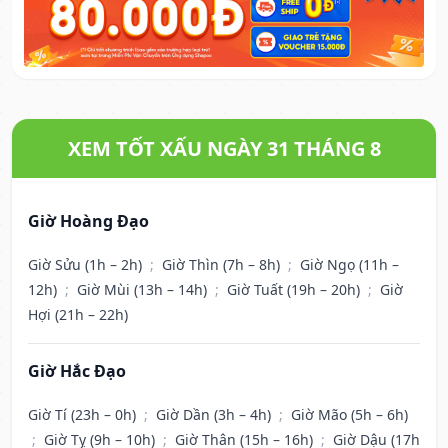
XEM TỐT XẤU NGÀY 31 THÁNG 8
Giờ Hoàng Đạo
Giờ Sửu (1h – 2h)
;
Giờ Thìn (7h – 8h)
;
Giờ Ngọ (11h –
12h)
;
Giờ Mùi (13h – 14h)
;
Giờ Tuất (19h – 20h)
;
Giờ
Hợi (21h – 22h)
Giờ Hắc Đạo
Giờ Tí (23h – 0h)
;
Giờ Dần (3h – 4h)
;
Giờ Mão (5h – 6h)
;
Giờ Tỵ (9h – 10h)
;
Giờ Thân (15h – 16h)
;
Giờ Dậu (17h