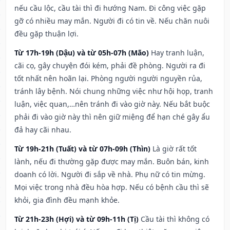
nếu cầu lộc, cầu tài thì đi hướng Nam. Đi công việc gặp
gỡ có nhiều may mắn. Người đi có tin về. Nếu chăn nuôi
đều gặp thuận lợi.
Từ 17h-19h (Dậu) và từ 05h-07h (Mão)
Hay tranh luận,
cãi cọ, gây chuyện đói kém, phải đề phòng. Người ra đi
tốt nhất nên hoãn lại. Phòng người người nguyền rủa,
tránh lây bệnh. Nói chung những việc như hội họp, tranh
luận, việc quan,…nên tránh đi vào giờ này. Nếu bắt buộc
phải đi vào giờ này thì nên giữ miệng để hạn ché gây ẩu
đả hay cãi nhau.
Từ 19h-21h (Tuất) và từ 07h-09h (Thìn)
Là giờ rất tốt
lành, nếu đi thường gặp được may mắn. Buôn bán, kinh
doanh có lời. Người đi sắp về nhà. Phụ nữ có tin mừng.
Mọi việc trong nhà đều hòa hợp. Nếu có bệnh cầu thì sẽ
khỏi, gia đình đều mạnh khỏe.
Từ 21h-23h (Hợi) và từ 09h-11h (Tị)
Cầu tài thì không có