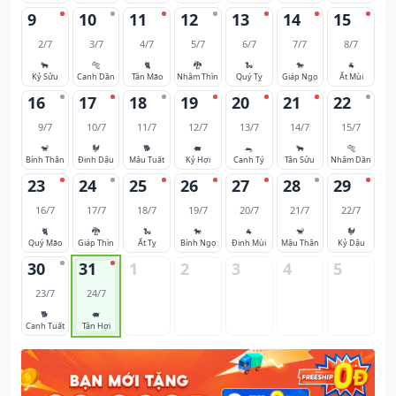
9
10
11
12
13
14
15
2/7
3/7
4/7
5/7
6/7
7/7
8/7
🐂
🐅
🐈
🐉
🐍
🐎
🐐
Kỷ Sửu
Canh Dần
Tân Mão
Nhâm Thìn
Quý Tỵ
Giáp Ngọ
Ất Mùi
16
17
18
19
20
21
22
9/7
10/7
11/7
12/7
13/7
14/7
15/7
🐒
🐓
🐕
🐖
🐀
🐂
🐅
Bính Thân
Đinh Dậu
Mậu Tuất
Kỷ Hợi
Canh Tý
Tân Sửu
Nhâm Dần
23
24
25
26
27
28
29
16/7
17/7
18/7
19/7
20/7
21/7
22/7
🐈
🐉
🐍
🐎
🐐
🐒
🐓
Quý Mão
Giáp Thìn
Ất Tỵ
Bính Ngọ
Đinh Mùi
Mậu Thân
Kỷ Dậu
30
31
1
2
3
4
5
23/7
24/7
🐕
🐖
Canh Tuất
Tân Hợi