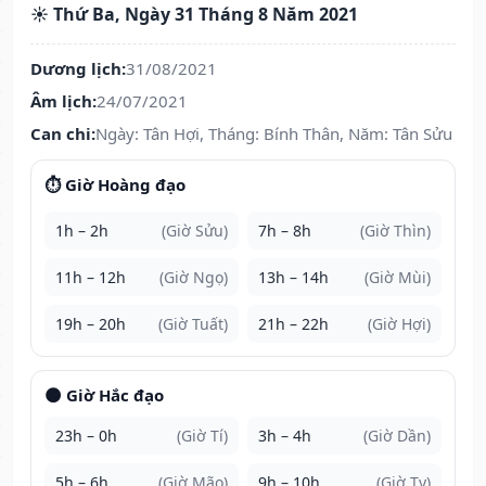
☀️ Thứ Ba, Ngày 31 Tháng 8 Năm 2021
Dương lịch:
31/08/2021
Âm lịch:
24/07/2021
Can chi:
Ngày: Tân Hợi, Tháng: Bính Thân, Năm: Tân Sửu
⏱️ Giờ Hoàng đạo
1h – 2h
(Giờ Sửu)
7h – 8h
(Giờ Thìn)
11h – 12h
(Giờ Ngọ)
13h – 14h
(Giờ Mùi)
19h – 20h
(Giờ Tuất)
21h – 22h
(Giờ Hợi)
🌑 Giờ Hắc đạo
23h – 0h
(Giờ Tí)
3h – 4h
(Giờ Dần)
5h – 6h
(Giờ Mão)
9h – 10h
(Giờ Tỵ)