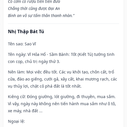
Có cơm có rượu tiền tiễn đưa
Chẳng thời cũng được Đại An
Bình an vô sự tấm thân thanh nhàn.”
Nhị Thập Bát Tú
Tên sao
: Sao Vĩ
Tên ngày
: Vĩ Hỏa Hổ - Sầm Bành: Tốt (Kiết Tú) tướng tinh
con cọp, chủ trị ngày thứ 3.
Nên làm
: Mọi việc đều tốt. Các vụ khởi tạo, chôn cất, trổ
cửa, đào ao giếng, cưới gả, xây cất, khai mương rạch, các
vụ thủy lợi, chặt cỏ phá đất là tốt nhất.
Kiêng cữ
: Đóng giường, lót giường, đi thuyền, mua sắm.
Vì vậy, ngày này không nên tiến hành mua sắm như ô tô,
xe máy, nhà đất ...
Ngoại lệ
: