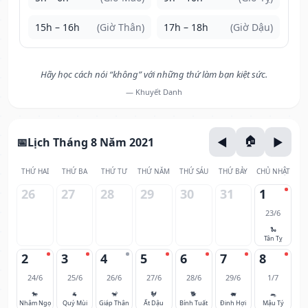
15h – 16h
(Giờ Thân)
17h – 18h
(Giờ Dậu)
Hãy học cách nói “không” với những thứ làm bạn kiệt sức.
— Khuyết Danh
Lịch Tháng 8 Năm 2021
THỨ HAI
THỨ BA
THỨ TƯ
THỨ NĂM
THỨ SÁU
THỨ BẢY
CHỦ NHẬT
26
27
28
29
30
31
1
23/6
🐍
Tân Tỵ
2
3
4
5
6
7
8
24/6
25/6
26/6
27/6
28/6
29/6
1/7
🐎
🐐
🐒
🐓
🐕
🐖
🐀
Nhâm Ngọ
Quý Mùi
Giáp Thân
Ất Dậu
Bính Tuất
Đinh Hợi
Mậu Tý