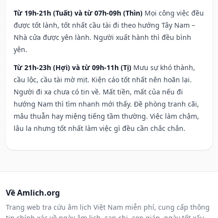
Từ 19h-21h (Tuất) và từ 07h-09h (Thìn)
Mọi công việc đều
được tốt lành, tốt nhất cầu tài đi theo hướng Tây Nam –
Nhà cửa được yên lành. Người xuất hành thì đều bình
yên.
Từ 21h-23h (Hợi) và từ 09h-11h (Tị)
Mưu sự khó thành,
cầu lộc, cầu tài mờ mịt. Kiện cáo tốt nhất nên hoãn lại.
Người đi xa chưa có tin về. Mất tiền, mất của nếu đi
hướng Nam thì tìm nhanh mới thấy. Đề phòng tranh cãi,
mâu thuẫn hay miệng tiếng tầm thường. Việc làm chậm,
lâu la nhưng tốt nhất làm việc gì đều cần chắc chắn.
Về Amlich.org
Trang web tra cứu âm lịch Việt Nam miễn phí, cung cấp thông
tin chính xác về ngày âm lịch, can chi, con giáp, ngày tốt xấu