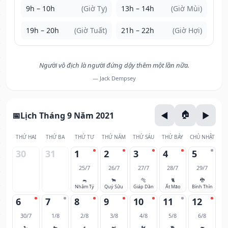
9h – 10h
(Giờ Tỵ)
13h – 14h
(Giờ Mùi)
19h – 20h
(Giờ Tuất)
21h – 22h
(Giờ Hợi)
Người vô địch là người đứng dậy thêm một lần nữa.
— Jack Dempsey
Lịch Tháng 9 Năm 2021
THỨ HAI
THỨ BA
THỨ TƯ
THỨ NĂM
THỨ SÁU
THỨ BẢY
CHỦ NHẬT
30
31
1
2
3
4
5
25/7
26/7
27/7
28/7
29/7
🐀
🐂
🐅
🐈
🐉
Nhâm Tý
Quý Sửu
Giáp Dần
Ất Mão
Bính Thìn
6
7
8
9
10
11
12
30/7
1/8
2/8
3/8
4/8
5/8
6/8
🐍
🐎
🐐
🐒
🐓
🐕
🐖