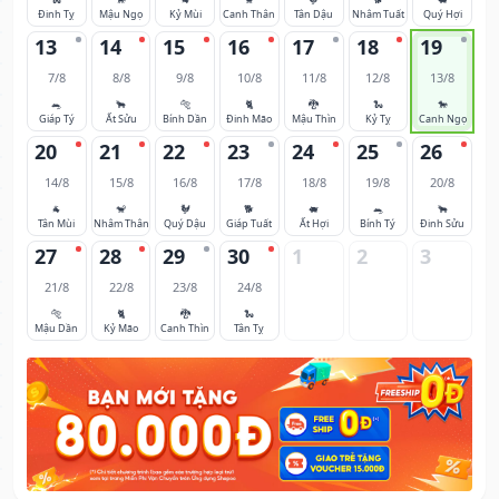
Đinh Tỵ
Mậu Ngọ
Kỷ Mùi
Canh Thân
Tân Dậu
Nhâm Tuất
Quý Hợi
13
14
15
16
17
18
19
7/8
8/8
9/8
10/8
11/8
12/8
13/8
🐀
🐂
🐅
🐈
🐉
🐍
🐎
Giáp Tý
Ất Sửu
Bính Dần
Đinh Mão
Mậu Thìn
Kỷ Tỵ
Canh Ngọ
20
21
22
23
24
25
26
14/8
15/8
16/8
17/8
18/8
19/8
20/8
🐐
🐒
🐓
🐕
🐖
🐀
🐂
Tân Mùi
Nhâm Thân
Quý Dậu
Giáp Tuất
Ất Hợi
Bính Tý
Đinh Sửu
27
28
29
30
1
2
3
21/8
22/8
23/8
24/8
🐅
🐈
🐉
🐍
Mậu Dần
Kỷ Mão
Canh Thìn
Tân Tỵ