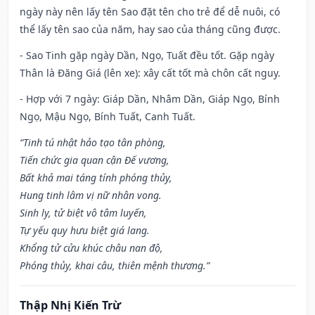
ngày này nên lấy tên Sao đặt tên cho trẻ để dễ nuôi, có
thể lấy tên sao của năm, hay sao của tháng cũng được.
- Sao Tinh gặp ngày Dần, Ngọ, Tuất đều tốt. Gặp ngày
Thân là Đăng Giá (lên xe): xây cất tốt mà chôn cất nguy.
- Hợp với 7 ngày: Giáp Dần, Nhâm Dần, Giáp Ngọ, Bính
Ngọ, Mậu Ngọ, Bính Tuất, Canh Tuất.
“Tinh tú nhật hảo tạo tân phòng,
Tiến chức gia quan cận Đế vương,
Bất khả mai táng tính phóng thủy,
Hung tinh lâm vị nữ nhân vong.
Sinh ly, tử biệt vô tâm luyến,
Tự yếu quy hưu biệt giá lang.
Khổng tử cửu khúc châu nan độ,
Phóng thủy, khai câu, thiên mệnh thương.”
Thập Nhị Kiến Trừ