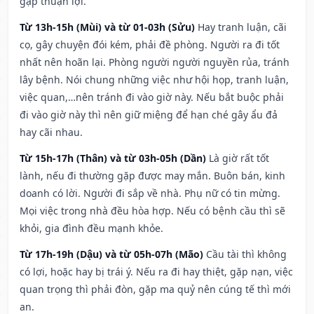
gặp thuận lợi.
Từ 13h-15h (Mùi) và từ 01-03h (Sửu)
Hay tranh luận, cãi
cọ, gây chuyện đói kém, phải đề phòng. Người ra đi tốt
nhất nên hoãn lại. Phòng người người nguyền rủa, tránh
lây bệnh. Nói chung những việc như hội họp, tranh luận,
việc quan,…nên tránh đi vào giờ này. Nếu bắt buộc phải
đi vào giờ này thì nên giữ miệng để hạn ché gây ẩu đả
hay cãi nhau.
Từ 15h-17h (Thân) và từ 03h-05h (Dần)
Là giờ rất tốt
lành, nếu đi thường gặp được may mắn. Buôn bán, kinh
doanh có lời. Người đi sắp về nhà. Phụ nữ có tin mừng.
Mọi việc trong nhà đều hòa hợp. Nếu có bệnh cầu thì sẽ
khỏi, gia đình đều mạnh khỏe.
Từ 17h-19h (Dậu) và từ 05h-07h (Mão)
Cầu tài thì không
có lợi, hoặc hay bị trái ý. Nếu ra đi hay thiệt, gặp nạn, việc
quan trọng thì phải đòn, gặp ma quỷ nên cúng tế thì mới
an.