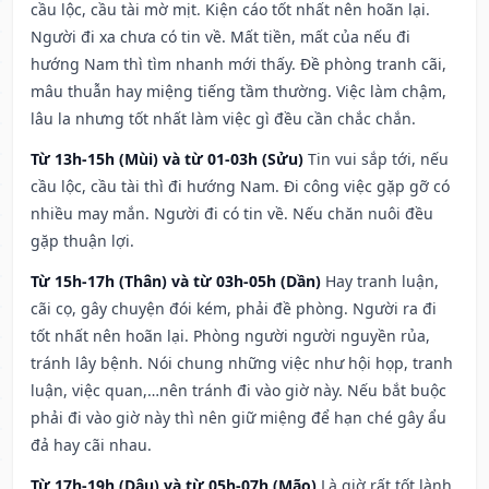
cầu lộc, cầu tài mờ mịt. Kiện cáo tốt nhất nên hoãn lại.
Người đi xa chưa có tin về. Mất tiền, mất của nếu đi
hướng Nam thì tìm nhanh mới thấy. Đề phòng tranh cãi,
mâu thuẫn hay miệng tiếng tầm thường. Việc làm chậm,
lâu la nhưng tốt nhất làm việc gì đều cần chắc chắn.
Từ 13h-15h (Mùi) và từ 01-03h (Sửu)
Tin vui sắp tới, nếu
cầu lộc, cầu tài thì đi hướng Nam. Đi công việc gặp gỡ có
nhiều may mắn. Người đi có tin về. Nếu chăn nuôi đều
gặp thuận lợi.
Từ 15h-17h (Thân) và từ 03h-05h (Dần)
Hay tranh luận,
cãi cọ, gây chuyện đói kém, phải đề phòng. Người ra đi
tốt nhất nên hoãn lại. Phòng người người nguyền rủa,
tránh lây bệnh. Nói chung những việc như hội họp, tranh
luận, việc quan,…nên tránh đi vào giờ này. Nếu bắt buộc
phải đi vào giờ này thì nên giữ miệng để hạn ché gây ẩu
đả hay cãi nhau.
Từ 17h-19h (Dậu) và từ 05h-07h (Mão)
Là giờ rất tốt lành,