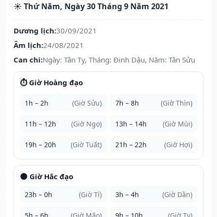
☀️ Thứ Năm, Ngày 30 Tháng 9 Năm 2021
Dương lịch:
30/09/2021
Âm lịch:
24/08/2021
Can chi:
Ngày: Tân Tỵ, Tháng: Đinh Dậu, Năm: Tân Sửu
⏱️ Giờ Hoàng đạo
1h – 2h
(Giờ Sửu)
7h – 8h
(Giờ Thìn)
11h – 12h
(Giờ Ngọ)
13h – 14h
(Giờ Mùi)
19h – 20h
(Giờ Tuất)
21h – 22h
(Giờ Hợi)
🌑 Giờ Hắc đạo
23h – 0h
(Giờ Tí)
3h – 4h
(Giờ Dần)
5h – 6h
(Giờ Mão)
9h – 10h
(Giờ Tỵ)