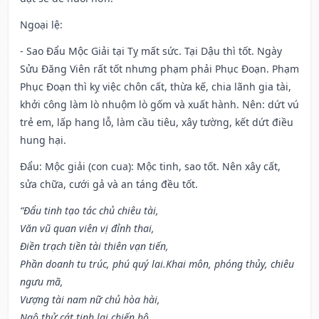
Ngoại lệ
:
- Sao Đẩu Mộc Giải tại Tỵ mất sức. Tại Dậu thì tốt. Ngày
Sửu Đăng Viên rất tốt nhưng phạm phải Phục Đoạn. Phạm
Phục Đoạn thì kỵ việc chôn cất, thừa kế, chia lãnh gia tài,
khởi công làm lò nhuộm lò gốm và xuất hành. Nên: dứt vú
trẻ em, lấp hang lỗ, làm cầu tiêu, xây tường, kết dứt điều
hung hại.
Đẩu: Mộc giải (con cua): Mộc tinh, sao tốt. Nên xây cất,
sửa chữa, cưới gả và an táng đều tốt.
“Đẩu tinh tạo tác chủ chiêu tài,
Văn vũ quan viên vị đỉnh thai,
Điền trạch tiền tài thiên vạn tiến,
Phần doanh tu trúc, phú quý lai.Khai môn, phóng thủy, chiêu
ngưu mã,
Vượng tài nam nữ chủ hòa hài,
Ngộ thử cát tinh lai chiến hộ,