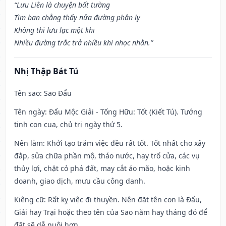
“Lưu Liên là chuyện bất tường
Tìm bạn chẳng thấy nửa đường phân ly
Không thì lưu lạc một khi
Nhiều đường trắc trở nhiều khi nhọc nhằn.”
Nhị Thập Bát Tú
Tên sao
: Sao Đẩu
Tên ngày
: Đẩu Mộc Giải - Tống Hữu: Tốt (Kiết Tú). Tướng
tinh con cua, chủ trị ngày thứ 5.
Nên làm
: Khởi tạo trăm việc đều rất tốt. Tốt nhất cho xây
đắp, sửa chữa phần mộ, tháo nước, hay trổ cửa, các vụ
thủy lợi, chặt cỏ phá đất, may cắt áo mão, hoặc kinh
doanh, giao dịch, mưu cầu công danh.
Kiêng cữ
: Rất kỵ việc đi thuyền. Nên đặt tên con là Đẩu,
Giải hay Trại hoặc theo tên của Sao năm hay tháng đó để
đặt sẽ dễ nuôi hơn.