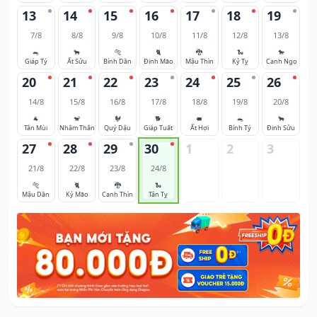
13
14
15
16
17
18
19
7/8
8/8
9/8
10/8
11/8
12/8
13/8
🐀
🐂
🐅
🐈
🐉
🐍
🐎
Giáp Tý
Ất Sửu
Bính Dần
Đinh Mão
Mậu Thìn
Kỷ Tỵ
Canh Ngọ
20
21
22
23
24
25
26
14/8
15/8
16/8
17/8
18/8
19/8
20/8
🐐
🐒
🐓
🐕
🐖
🐀
🐂
Tân Mùi
Nhâm Thân
Quý Dậu
Giáp Tuất
Ất Hợi
Bính Tý
Đinh Sửu
27
28
29
30
1
2
3
21/8
22/8
23/8
24/8
🐅
🐈
🐉
🐍
Mậu Dần
Kỷ Mão
Canh Thìn
Tân Tỵ