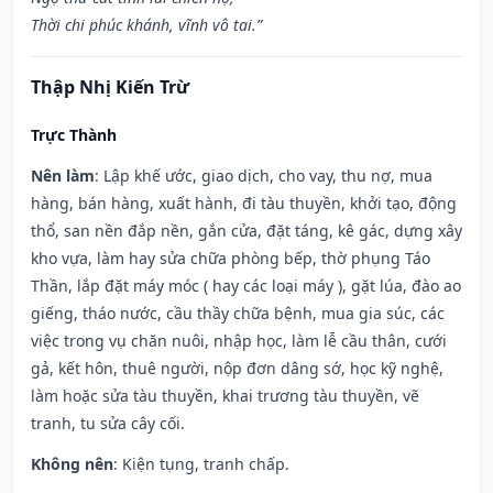
Thời chi phúc khánh, vĩnh vô tai.”
Thập Nhị Kiến Trừ
Trực Thành
Nên làm
: Lập khế ước, giao dịch, cho vay, thu nợ, mua
hàng, bán hàng, xuất hành, đi tàu thuyền, khởi tạo, động
thổ, san nền đắp nền, gắn cửa, đặt táng, kê gác, dựng xây
kho vựa, làm hay sửa chữa phòng bếp, thờ phụng Táo
Thần, lắp đặt máy móc ( hay các loại máy ), gặt lúa, đào ao
giếng, tháo nước, cầu thầy chữa bệnh, mua gia súc, các
việc trong vụ chăn nuôi, nhập học, làm lễ cầu thân, cưới
gả, kết hôn, thuê người, nộp đơn dâng sớ, học kỹ nghệ,
làm hoặc sửa tàu thuyền, khai trương tàu thuyền, vẽ
tranh, tu sửa cây cối.
Không nên
: Kiện tụng, tranh chấp.