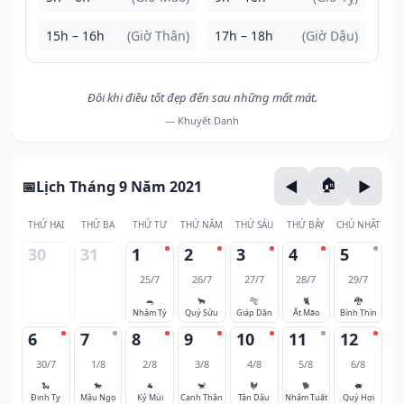
15h – 16h
(Giờ Thân)
17h – 18h
(Giờ Dậu)
Đôi khi điều tốt đẹp đến sau những mất mát.
— Khuyết Danh
Lịch Tháng 9 Năm 2021
THỨ HAI
THỨ BA
THỨ TƯ
THỨ NĂM
THỨ SÁU
THỨ BẢY
CHỦ NHẬT
30
31
1
2
3
4
5
25/7
26/7
27/7
28/7
29/7
🐀
🐂
🐅
🐈
🐉
Nhâm Tý
Quý Sửu
Giáp Dần
Ất Mão
Bính Thìn
6
7
8
9
10
11
12
30/7
1/8
2/8
3/8
4/8
5/8
6/8
🐍
🐎
🐐
🐒
🐓
🐕
🐖
Đinh Tỵ
Mậu Ngọ
Kỷ Mùi
Canh Thân
Tân Dậu
Nhâm Tuất
Quý Hợi