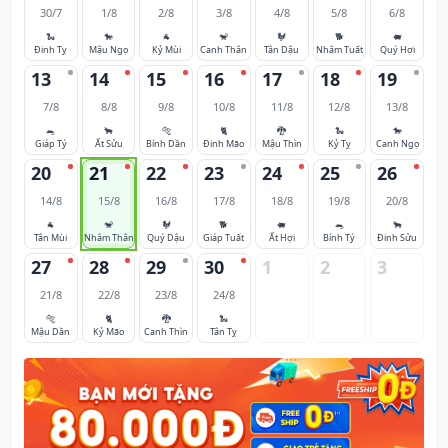
30/7
1/8
2/8
3/8
4/8
5/8
6/8
🐍
🐎
🐐
🐒
🐓
🐕
🐖
Đinh Tỵ
Mậu Ngọ
Kỷ Mùi
Canh Thân
Tân Dậu
Nhâm Tuất
Quý Hợi
13
14
15
16
17
18
19
7/8
8/8
9/8
10/8
11/8
12/8
13/8
🐀
🐂
🐅
🐈
🐉
🐍
🐎
Giáp Tý
Ất Sửu
Bính Dần
Đinh Mão
Mậu Thìn
Kỷ Tỵ
Canh Ngọ
20
21
22
23
24
25
26
14/8
15/8
16/8
17/8
18/8
19/8
20/8
🐐
🐒
🐓
🐕
🐖
🐀
🐂
Tân Mùi
Nhâm Thân
Quý Dậu
Giáp Tuất
Ất Hợi
Bính Tý
Đinh Sửu
27
28
29
30
1
2
3
21/8
22/8
23/8
24/8
🐅
🐈
🐉
🐍
Mậu Dần
Kỷ Mão
Canh Thìn
Tân Tỵ