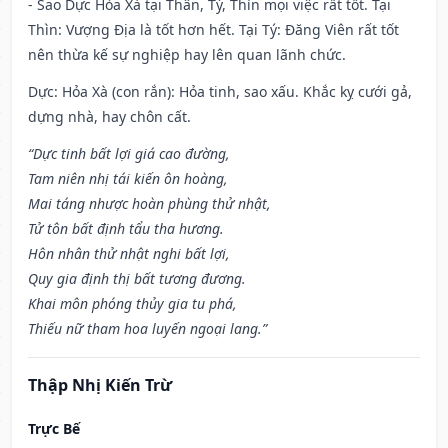
- Sao Dực Hỏa Xà tại Thân, Tý, Thìn mọi việc rất tốt. Tại
Thìn: Vượng Địa là tốt hơn hết. Tại Tý: Đăng Viên rất tốt
nên thừa kế sự nghiệp hay lên quan lãnh chức.
Dực: Hỏa Xà (con rắn): Hỏa tinh, sao xấu. Khắc kỵ cưới gả,
dựng nhà, hay chôn cất.
“Dực tinh bất lợi giá cao đường,
Tam niên nhị tái kiến ôn hoàng,
Mai táng nhược hoàn phùng thử nhật,
Tử tôn bất định tẩu tha hương.
Hôn nhân thử nhật nghi bất lợi,
Quy gia định thị bất tương đương.
Khai môn phóng thủy gia tu phá,
Thiếu nữ tham hoa luyến ngoại lang.”
Thập Nhị Kiến Trừ
Trực Bế