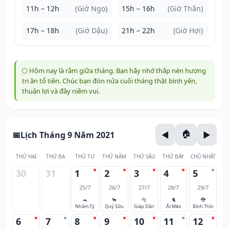
11h – 12h
(Giờ Ngọ)
15h – 16h
(Giờ Thân)
17h – 18h
(Giờ Dậu)
21h – 22h
(Giờ Hợi)
🌕 Hôm nay là rằm giữa tháng. Bạn hãy nhớ thắp nén hương
tri ân tổ tiên. Chúc bạn đón nửa cuối tháng thật bình yên,
thuận lợi và đầy niềm vui.
Lịch Tháng 9 Năm 2021
THỨ HAI
THỨ BA
THỨ TƯ
THỨ NĂM
THỨ SÁU
THỨ BẢY
CHỦ NHẬT
30
31
1
2
3
4
5
25/7
26/7
27/7
28/7
29/7
🐀
🐂
🐅
🐈
🐉
Nhâm Tý
Quý Sửu
Giáp Dần
Ất Mão
Bính Thìn
6
7
8
9
10
11
12