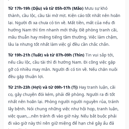
Từ 17h-19h (Dậu) và từ 05h-07h (Mão)
Mưu sự khó
thành, cầu lộc, cầu tài mờ mịt. Kiện cáo tốt nhất nên hoãn
lại. Người đi xa chưa có tin về. Mất tiền, mất của nếu đi
hướng Nam thì tìm nhanh mới thấy. Đề phòng tranh cãi,
mâu thuẫn hay miệng tiếng tầm thường. Việc làm chậm,
lâu la nhưng tốt nhất làm việc gì đều cần chắc chắn.
Từ 19h-21h (Tuất) và từ 07h-09h (Thìn)
Tin vui sắp tới,
nếu cầu lộc, cầu tài thì đi hướng Nam. Đi công việc gặp
gỡ có nhiều may mắn. Người đi có tin về. Nếu chăn nuôi
đều gặp thuận lợi.
Từ 21h-23h (Hợi) và từ 09h-11h (Tị)
Hay tranh luận, cãi
cọ, gây chuyện đói kém, phải đề phòng. Người ra đi tốt
nhất nên hoãn lại. Phòng người người nguyền rủa, tránh
lây bệnh. Nói chung những việc như hội họp, tranh luận,
việc quan,…nên tránh đi vào giờ này. Nếu bắt buộc phải
đi vào giờ này thì nên giữ miệng để hạn ché gây ẩu đả