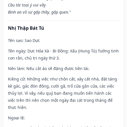
Cầu tài toại ý vui vầy
Bình an vô sự gặp thầy, gặp quen.”
Nhị Thập Bát Tú
Tên sao
: Sao Dực
Tên ngày
: Dực Hỏa Xà - Bi Đồng: Xấu (Hung Tú) Tướng tinh
con rắn, chủ trị ngày thứ 3.
Nên làm
: Nếu cắt áo sẽ đặng được tiền tài.
Kiêng cữ
: Những việc như chôn cất, xây cất nhà, đặt táng
kê gác, gác đòn đông, cưới gã, trổ cửa gắn cửa, các việc
thủy lợi. Vì vậy, nếu quý bạn đang muốn tiến hành các
việc trên thì nên chọn một ngày đại cát trong tháng để
thực hiện.
Ngoại lệ
: