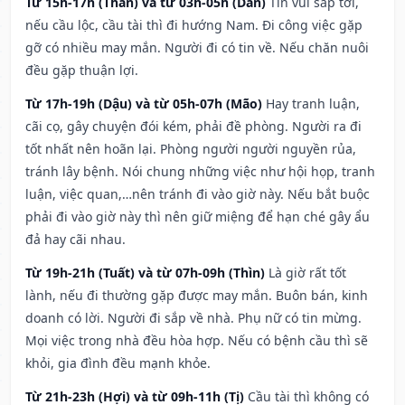
Từ 15h-17h (Thân) và từ 03h-05h (Dần)
Tin vui sắp tới,
nếu cầu lộc, cầu tài thì đi hướng Nam. Đi công việc gặp
gỡ có nhiều may mắn. Người đi có tin về. Nếu chăn nuôi
đều gặp thuận lợi.
Từ 17h-19h (Dậu) và từ 05h-07h (Mão)
Hay tranh luận,
cãi cọ, gây chuyện đói kém, phải đề phòng. Người ra đi
tốt nhất nên hoãn lại. Phòng người người nguyền rủa,
tránh lây bệnh. Nói chung những việc như hội họp, tranh
luận, việc quan,…nên tránh đi vào giờ này. Nếu bắt buộc
phải đi vào giờ này thì nên giữ miệng để hạn ché gây ẩu
đả hay cãi nhau.
Từ 19h-21h (Tuất) và từ 07h-09h (Thìn)
Là giờ rất tốt
lành, nếu đi thường gặp được may mắn. Buôn bán, kinh
doanh có lời. Người đi sắp về nhà. Phụ nữ có tin mừng.
Mọi việc trong nhà đều hòa hợp. Nếu có bệnh cầu thì sẽ
khỏi, gia đình đều mạnh khỏe.
Từ 21h-23h (Hợi) và từ 09h-11h (Tị)
Cầu tài thì không có