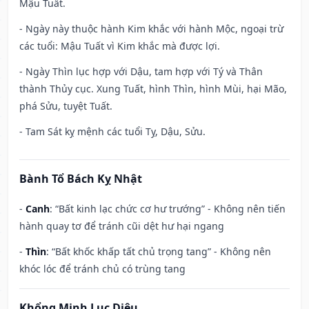
Mậu Tuất.
- Ngày này thuộc hành Kim khắc với hành Mộc, ngoại trừ
các tuổi: Mậu Tuất vì Kim khắc mà được lợi.
- Ngày Thìn lục hợp với Dậu, tam hợp với Tý và Thân
thành Thủy cục. Xung Tuất, hình Thìn, hình Mùi, hại Mão,
phá Sửu, tuyệt Tuất.
- Tam Sát kỵ mệnh các tuổi Tỵ, Dậu, Sửu.
Bành Tổ Bách Kỵ Nhật
-
Canh
: “Bất kinh lạc chức cơ hư trướng” - Không nên tiến
hành quay tơ để tránh cũi dệt hư hại ngang
-
Thìn
: “Bất khốc khấp tất chủ trọng tang” - Không nên
khóc lóc để tránh chủ có trùng tang
Khổng Minh Lục Diệu