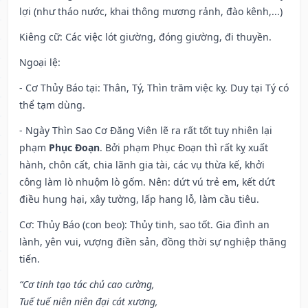
lợi (như tháo nước, khai thông mương rảnh, đào kênh,...)
Kiêng cữ
: Các việc lót giường, đóng giường, đi thuyền.
Ngoại lệ
:
- Cơ Thủy Báo tại: Thân, Tý, Thìn trăm việc kỵ. Duy tại Tý có
thể tạm dùng.
- Ngày Thìn Sao Cơ Đăng Viên lẽ ra rất tốt tuy nhiên lại
phạm
Phục Đoạn
. Bởi phạm Phục Đoạn thì rất kỵ xuất
hành, chôn cất, chia lãnh gia tài, các vụ thừa kế, khởi
công làm lò nhuộm lò gốm. Nên: dứt vú trẻ em, kết dứt
điều hung hại, xây tường, lấp hang lỗ, làm cầu tiêu.
Cơ: Thủy Báo (con beo): Thủy tinh, sao tốt. Gia đình an
lành, yên vui, vượng điền sản, đồng thời sự nghiệp thăng
tiến.
“Cơ tinh tạo tác chủ cao cường,
Tuế tuế niên niên đại cát xương,