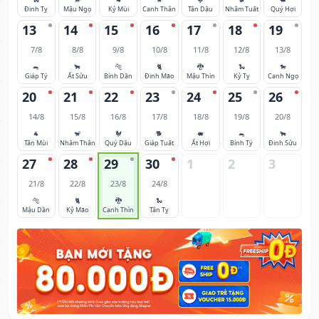
Đinh Tỵ
Mậu Ngọ
Kỷ Mùi
Canh Thân
Tân Dậu
Nhâm Tuất
Quý Hợi
13
14
15
16
17
18
19
7/8
8/8
9/8
10/8
11/8
12/8
13/8
🐀
🐂
🐅
🐈
🐉
🐍
🐎
Giáp Tý
Ất Sửu
Bính Dần
Đinh Mão
Mậu Thìn
Kỷ Tỵ
Canh Ngọ
20
21
22
23
24
25
26
14/8
15/8
16/8
17/8
18/8
19/8
20/8
🐐
🐒
🐓
🐕
🐖
🐀
🐂
Tân Mùi
Nhâm Thân
Quý Dậu
Giáp Tuất
Ất Hợi
Bính Tý
Đinh Sửu
27
28
29
30
1
2
3
21/8
22/8
23/8
24/8
🐅
🐈
🐉
🐍
Mậu Dần
Kỷ Mão
Canh Thìn
Tân Tỵ