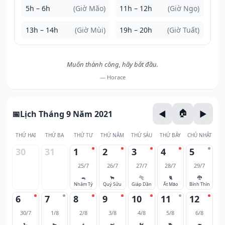
5h – 6h
(Giờ Mão)
11h – 12h
(Giờ Ngọ)
13h – 14h
(Giờ Mùi)
19h – 20h
(Giờ Tuất)
Muốn thành công, hãy bắt đầu.
— Horace
Lịch Tháng 9 Năm 2021
THỨ HAI
THỨ BA
THỨ TƯ
THỨ NĂM
THỨ SÁU
THỨ BẢY
CHỦ NHẬT
30
31
1
2
3
4
5
25/7
26/7
27/7
28/7
29/7
🐀
🐂
🐅
🐈
🐉
Nhâm Tý
Quý Sửu
Giáp Dần
Ất Mão
Bính Thìn
6
7
8
9
10
11
12
30/7
1/8
2/8
3/8
4/8
5/8
6/8
🐍
🐎
🐐
🐒
🐓
🐕
🐖