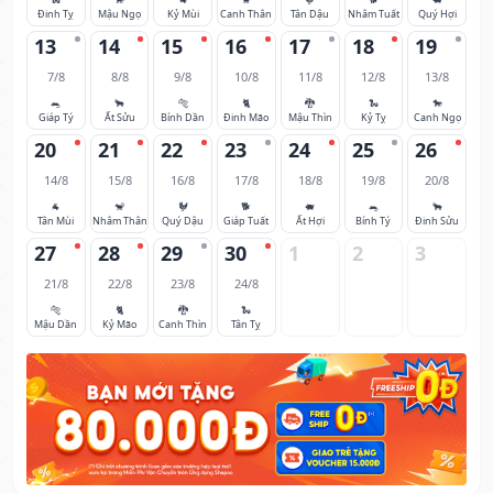
Đinh Tỵ
Mậu Ngọ
Kỷ Mùi
Canh Thân
Tân Dậu
Nhâm Tuất
Quý Hợi
13
14
15
16
17
18
19
7/8
8/8
9/8
10/8
11/8
12/8
13/8
🐀
🐂
🐅
🐈
🐉
🐍
🐎
Giáp Tý
Ất Sửu
Bính Dần
Đinh Mão
Mậu Thìn
Kỷ Tỵ
Canh Ngọ
20
21
22
23
24
25
26
14/8
15/8
16/8
17/8
18/8
19/8
20/8
🐐
🐒
🐓
🐕
🐖
🐀
🐂
Tân Mùi
Nhâm Thân
Quý Dậu
Giáp Tuất
Ất Hợi
Bính Tý
Đinh Sửu
27
28
29
30
1
2
3
21/8
22/8
23/8
24/8
🐅
🐈
🐉
🐍
Mậu Dần
Kỷ Mão
Canh Thìn
Tân Tỵ