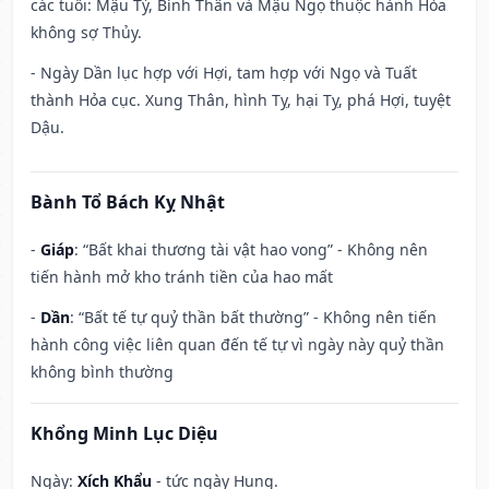
các tuổi: Mậu Tý, Bính Thân và Mậu Ngọ thuộc hành Hỏa
không sợ Thủy.
- Ngày Dần lục hợp với Hợi, tam hợp với Ngọ và Tuất
thành Hỏa cục. Xung Thân, hình Tỵ, hại Tỵ, phá Hợi, tuyệt
Dậu.
Bành Tổ Bách Kỵ Nhật
-
Giáp
: “Bất khai thương tài vật hao vong” - Không nên
tiến hành mở kho tránh tiền của hao mất
-
Dần
: “Bất tế tự quỷ thần bất thường” - Không nên tiến
hành công việc liên quan đến tế tự vì ngày này quỷ thần
không bình thường
Khổng Minh Lục Diệu
Ngày:
Xích Khẩu
- tức ngày Hung.