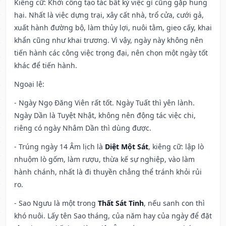
Kiêng cữ
: Khởi công tạo tác bất kỳ việc gì cũng gặp hung
hại. Nhất là việc dựng trại, xây cất nhà, trổ cửa, cưới gả,
xuất hành đường bộ, làm thủy lợi, nuôi tằm, gieo cấy, khai
khẩn cũng như khai trương. Vì vậy, ngày này không nên
tiến hành các công việc trọng đại, nên chọn một ngày tốt
khác để tiến hành.
Ngoại lệ
:
- Ngày Ngọ Đăng Viên rất tốt. Ngày Tuất thì yên lành.
Ngày Dần là Tuyệt Nhật, không nên động tác việc chi,
riêng có ngày Nhâm Dần thì dùng được.
- Trúng ngày 14 Âm lịch là
Diệt Một Sát
, kiêng cữ: lập lò
nhuộm lò gốm, làm rượu, thừa kế sự nghiệp, vào làm
hành chánh, nhất là đi thuyền chẳng thể tránh khỏi rủi
ro.
- Sao Ngưu là một trong
Thất Sát Tinh
, nếu sanh con thì
khó nuôi. Lấy tên Sao tháng, của năm hay của ngày để đặt