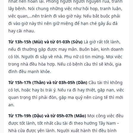
nhất nên hoãn lại. Phòng người người nguyền rủa, tránh
lây bệnh. Nói chung những việc như hội họp, tranh luận,
việc quan,…nên tránh đi vào giờ này. Nếu bắt buộc phải
đi vào giờ này thì nên giữ miệng để hạn ché gây ẩu đả
hay cãi nhau.
Từ 13h-15h (Mùi) và từ 01-03h (Sửu)
Là giờ rất tốt lành,
nếu đi thường gặp được may mắn. Buôn bán, kinh doanh
có lời. Người đi sắp về nhà. Phụ nữ có tin mừng. Mọi việc
trong nhà đều hòa hợp. Nếu có bệnh cầu thì sẽ khỏi, gia
đình đều mạnh khỏe.
Từ 15h-17h (Thân) và từ 03h-05h (Dần)
Cầu tài thì không
có lợi, hoặc hay bị trái ý. Nếu ra đi hay thiệt, gặp nạn, việc
quan trọng thì phải đòn, gặp ma quỷ nên cúng tế thì mới
an.
Từ 17h-19h (Dậu) và từ 05h-07h (Mão)
Mọi công việc đều
được tốt lành, tốt nhất cầu tài đi theo hướng Tây Nam –
Nhà cửa được yên lành. Người xuất hành thì đều bình