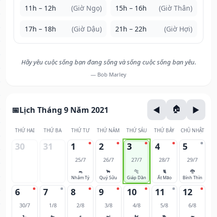
11h – 12h
(Giờ Ngọ)
15h – 16h
(Giờ Thân)
17h – 18h
(Giờ Dậu)
21h – 22h
(Giờ Hợi)
Hãy yêu cuộc sống bạn đang sống và sống cuộc sống bạn yêu.
— Bob Marley
Lịch Tháng 9 Năm 2021
THỨ HAI
THỨ BA
THỨ TƯ
THỨ NĂM
THỨ SÁU
THỨ BẢY
CHỦ NHẬT
30
31
1
2
3
4
5
25/7
26/7
27/7
28/7
29/7
🐀
🐂
🐅
🐈
🐉
Nhâm Tý
Quý Sửu
Giáp Dần
Ất Mão
Bính Thìn
6
7
8
9
10
11
12
30/7
1/8
2/8
3/8
4/8
5/8
6/8
🐍
🐎
🐐
🐒
🐓
🐕
🐖