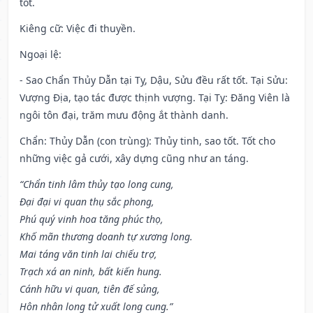
tốt.
Kiêng cữ
: Việc đi thuyền.
Ngoại lệ
:
- Sao Chẩn Thủy Dẫn tại Tỵ, Dậu, Sửu đều rất tốt. Tại Sửu:
Vượng Địa, tạo tác được thịnh vượng. Tại Tỵ: Đăng Viên là
ngôi tôn đại, trăm mưu động ắt thành danh.
Chẩn: Thủy Dẫn (con trùng): Thủy tinh, sao tốt. Tốt cho
những việc gả cưới, xây dựng cũng như an táng.
“Chẩn tinh lâm thủy tạo long cung,
Đại đại vi quan thụ sắc phong,
Phú quý vinh hoa tăng phúc thọ,
Khố mãn thương doanh tự xương long.
Mai táng văn tinh lai chiếu trợ,
Trạch xá an ninh, bất kiến hung.
Cánh hữu vi quan, tiên đế sủng,
Hôn nhân long tử xuất long cung.”