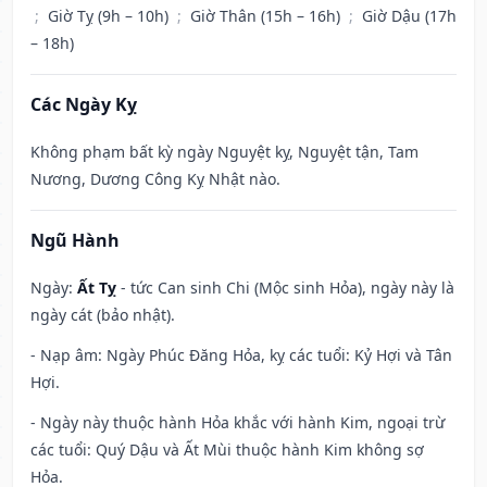
;
Giờ Tỵ (9h – 10h)
;
Giờ Thân (15h – 16h)
;
Giờ Dậu (17h
– 18h)
Các Ngày Kỵ
Không phạm bất kỳ ngày Nguyệt kỵ, Nguyệt tận, Tam
Nương, Dương Công Kỵ Nhật nào.
Ngũ Hành
Ngày:
Ất Tỵ
- tức Can sinh Chi (Mộc sinh Hỏa), ngày này là
ngày cát (bảo nhật).
- Nạp âm: Ngày Phúc Đăng Hỏa, kỵ các tuổi: Kỷ Hợi và Tân
Hợi.
- Ngày này thuộc hành Hỏa khắc với hành Kim, ngoại trừ
các tuổi: Quý Dậu và Ất Mùi thuộc hành Kim không sợ
Hỏa.