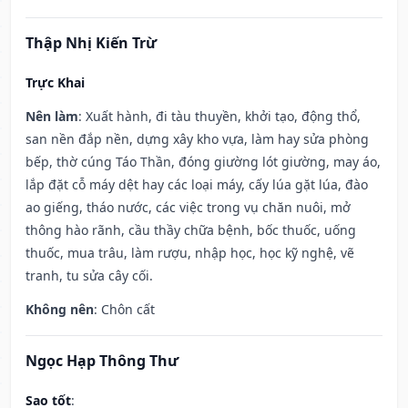
Thập Nhị Kiến Trừ
Trực Khai
Nên làm
: Xuất hành, đi tàu thuyền, khởi tạo, động thổ,
san nền đắp nền, dựng xây kho vựa, làm hay sửa phòng
bếp, thờ cúng Táo Thần, đóng giường lót giường, may áo,
lắp đặt cỗ máy dệt hay các loại máy, cấy lúa gặt lúa, đào
ao giếng, tháo nước, các việc trong vụ chăn nuôi, mở
thông hào rãnh, cầu thầy chữa bệnh, bốc thuốc, uống
thuốc, mua trâu, làm rượu, nhập học, học kỹ nghệ, vẽ
tranh, tu sửa cây cối.
Không nên
: Chôn cất
Ngọc Hạp Thông Thư
Sao tốt
: