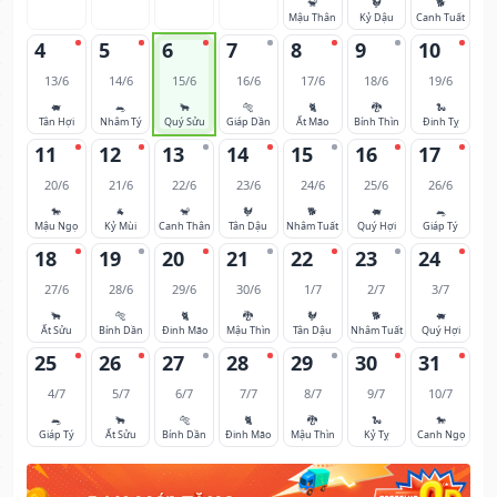
🐒
🐓
🐕
Mậu Thân
Kỷ Dậu
Canh Tuất
4
5
6
7
8
9
10
13/6
14/6
15/6
16/6
17/6
18/6
19/6
🐖
🐀
🐂
🐅
🐈
🐉
🐍
Tân Hợi
Nhâm Tý
Quý Sửu
Giáp Dần
Ất Mão
Bính Thìn
Đinh Tỵ
11
12
13
14
15
16
17
20/6
21/6
22/6
23/6
24/6
25/6
26/6
🐎
🐐
🐒
🐓
🐕
🐖
🐀
Mậu Ngọ
Kỷ Mùi
Canh Thân
Tân Dậu
Nhâm Tuất
Quý Hợi
Giáp Tý
18
19
20
21
22
23
24
27/6
28/6
29/6
30/6
1/7
2/7
3/7
🐂
🐅
🐈
🐉
🐓
🐕
🐖
Ất Sửu
Bính Dần
Đinh Mão
Mậu Thìn
Tân Dậu
Nhâm Tuất
Quý Hợi
25
26
27
28
29
30
31
4/7
5/7
6/7
7/7
8/7
9/7
10/7
🐀
🐂
🐅
🐈
🐉
🐍
🐎
Giáp Tý
Ất Sửu
Bính Dần
Đinh Mão
Mậu Thìn
Kỷ Tỵ
Canh Ngọ