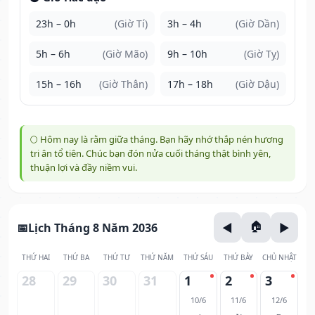
23h – 0h
(Giờ Tí)
3h – 4h
(Giờ Dần)
5h – 6h
(Giờ Mão)
9h – 10h
(Giờ Tỵ)
15h – 16h
(Giờ Thân)
17h – 18h
(Giờ Dậu)
🌕 Hôm nay là rằm giữa tháng. Bạn hãy nhớ thắp nén hương
tri ân tổ tiên. Chúc bạn đón nửa cuối tháng thật bình yên,
thuận lợi và đầy niềm vui.
Lịch Tháng 8 Năm 2036
THỨ HAI
THỨ BA
THỨ TƯ
THỨ NĂM
THỨ SÁU
THỨ BẢY
CHỦ NHẬT
28
29
30
31
1
2
3
10/6
11/6
12/6