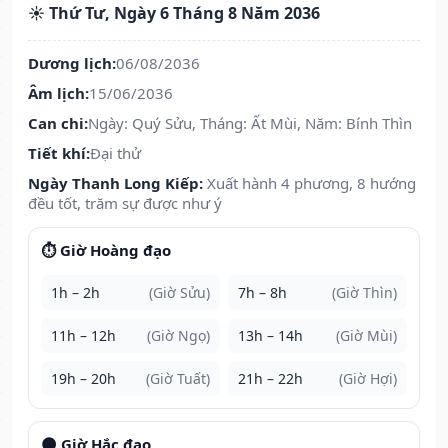
☀️ Thứ Tư, Ngày 6 Tháng 8 Năm 2036
Dương lịch:
06/08/2036
Âm lịch:
15/06/2036
Can chi:
Ngày: Quý Sửu, Tháng: Ất Mùi, Năm: Bính Thìn
Tiết khí:
Đại thử
Ngày Thanh Long Kiếp:
Xuất hành 4 phương, 8 hướng
đều tốt, trăm sự được như ý
⏱️ Giờ Hoàng đạo
1h – 2h
(Giờ Sửu)
7h – 8h
(Giờ Thìn)
11h – 12h
(Giờ Ngọ)
13h – 14h
(Giờ Mùi)
19h – 20h
(Giờ Tuất)
21h – 22h
(Giờ Hợi)
🌑 Giờ Hắc đạo