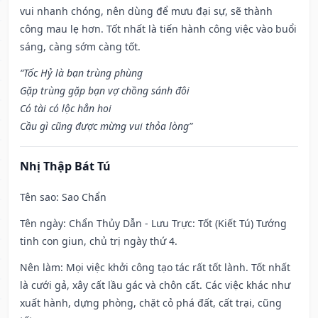
vui nhanh chóng, nên dùng để mưu đại sự, sẽ thành
công mau lẹ hơn. Tốt nhất là tiến hành công việc vào buổi
sáng, càng sớm càng tốt.
“Tốc Hỷ là bạn trùng phùng
Gặp trùng gặp bạn vợ chồng sánh đôi
Có tài có lộc hẳn hoi
Cầu gì cũng được mừng vui thỏa lòng”
Nhị Thập Bát Tú
Tên sao
: Sao Chẩn
Tên ngày
: Chẩn Thủy Dẫn - Lưu Trực: Tốt (Kiết Tú) Tướng
tinh con giun, chủ trị ngày thứ 4.
Nên làm
: Mọi việc khởi công tạo tác rất tốt lành. Tốt nhất
là cưới gả, xây cất lầu gác và chôn cất. Các việc khác như
xuất hành, dựng phòng, chặt cỏ phá đất, cất trại, cũng