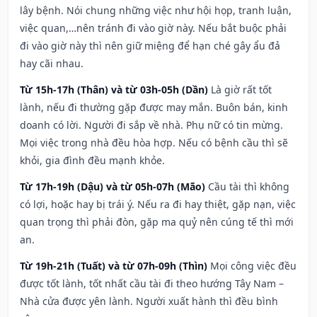
lây bệnh. Nói chung những việc như hội họp, tranh luận,
việc quan,…nên tránh đi vào giờ này. Nếu bắt buộc phải
đi vào giờ này thì nên giữ miệng để hạn ché gây ẩu đả
hay cãi nhau.
Từ 15h-17h (Thân) và từ 03h-05h (Dần)
Là giờ rất tốt
lành, nếu đi thường gặp được may mắn. Buôn bán, kinh
doanh có lời. Người đi sắp về nhà. Phụ nữ có tin mừng.
Mọi việc trong nhà đều hòa hợp. Nếu có bệnh cầu thì sẽ
khỏi, gia đình đều mạnh khỏe.
Từ 17h-19h (Dậu) và từ 05h-07h (Mão)
Cầu tài thì không
có lợi, hoặc hay bị trái ý. Nếu ra đi hay thiệt, gặp nạn, việc
quan trọng thì phải đòn, gặp ma quỷ nên cúng tế thì mới
an.
Từ 19h-21h (Tuất) và từ 07h-09h (Thìn)
Mọi công việc đều
được tốt lành, tốt nhất cầu tài đi theo hướng Tây Nam –
Nhà cửa được yên lành. Người xuất hành thì đều bình