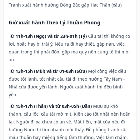
Tránh xuất hành hướng Đông Bắc gặp Hạc Thần (xấu)
Giờ xuất hành Theo Lý Thuần Phong
Từ 11h-13h (Ngọ) và từ 23h-01h (Tý)
Cầu tài thì không có
lợi, hoặc hay bị trái ý. Nếu ra đi hay thiệt, gặp nạn, việc
quan trọng thì phải đòn, gặp ma quỷ nên cúng tế thì mới
an.
Từ 13h-15h (Mùi) và từ 01-03h (Sửu)
Mọi công việc đều
được tốt lành, tốt nhất cầu tài đi theo hướng Tây Nam –
Nhà cửa được yên lành. Người xuất hành thì đều bình
yên.
Từ 15h-17h (Thân) và từ 03h-05h (Dần)
Mưu sự khó
thành, cầu lộc, cầu tài mờ mịt. Kiện cáo tốt nhất nên hoãn
lại. Người đi xa chưa có tin về. Mất tiền, mất của nếu đi
hướng Nam thì tìm nhanh mới thấy. Đề phòng tranh cãi,
mâu thuẫn hay miệng tiếng tầm thường. Việc làm chậm,