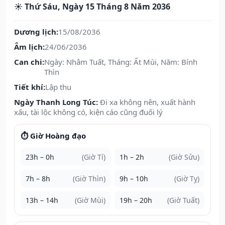
☀️ Thứ Sáu, Ngày 15 Tháng 8 Năm 2036
Dương lịch:
15/08/2036
Âm lịch:
24/06/2036
Can chi:
Ngày: Nhâm Tuất, Tháng: Ất Mùi, Năm: Bính
Thìn
Tiết khí:
Lập thu
Ngày Thanh Long Túc:
Đi xa không nên, xuất hành
xấu, tài lộc không có, kiện cáo cũng đuối lý
⏱️ Giờ Hoàng đạo
23h – 0h
(Giờ Tí)
1h – 2h
(Giờ Sửu)
7h – 8h
(Giờ Thìn)
9h – 10h
(Giờ Tỵ)
13h – 14h
(Giờ Mùi)
19h – 20h
(Giờ Tuất)