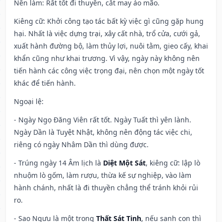
Nên làm
: Rất tốt đi thuyền, cắt may áo mão.
Kiêng cữ
: Khởi công tạo tác bất kỳ việc gì cũng gặp hung
hại. Nhất là việc dựng trại, xây cất nhà, trổ cửa, cưới gả,
xuất hành đường bộ, làm thủy lợi, nuôi tằm, gieo cấy, khai
khẩn cũng như khai trương. Vì vậy, ngày này không nên
tiến hành các công việc trọng đại, nên chọn một ngày tốt
khác để tiến hành.
Ngoại lệ
:
- Ngày Ngọ Đăng Viên rất tốt. Ngày Tuất thì yên lành.
Ngày Dần là Tuyệt Nhật, không nên động tác việc chi,
riêng có ngày Nhâm Dần thì dùng được.
- Trúng ngày 14 Âm lịch là
Diệt Một Sát
, kiêng cữ: lập lò
nhuộm lò gốm, làm rượu, thừa kế sự nghiệp, vào làm
hành chánh, nhất là đi thuyền chẳng thể tránh khỏi rủi
ro.
- Sao Ngưu là một trong
Thất Sát Tinh
, nếu sanh con thì