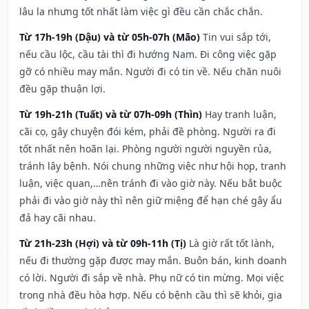
lâu la nhưng tốt nhất làm việc gì đều cần chắc chắn.
Từ 17h-19h (Dậu) và từ 05h-07h (Mão)
Tin vui sắp tới,
nếu cầu lộc, cầu tài thì đi hướng Nam. Đi công việc gặp
gỡ có nhiều may mắn. Người đi có tin về. Nếu chăn nuôi
đều gặp thuận lợi.
Từ 19h-21h (Tuất) và từ 07h-09h (Thìn)
Hay tranh luận,
cãi cọ, gây chuyện đói kém, phải đề phòng. Người ra đi
tốt nhất nên hoãn lại. Phòng người người nguyền rủa,
tránh lây bệnh. Nói chung những việc như hội họp, tranh
luận, việc quan,…nên tránh đi vào giờ này. Nếu bắt buộc
phải đi vào giờ này thì nên giữ miệng để hạn ché gây ẩu
đả hay cãi nhau.
Từ 21h-23h (Hợi) và từ 09h-11h (Tị)
Là giờ rất tốt lành,
nếu đi thường gặp được may mắn. Buôn bán, kinh doanh
có lời. Người đi sắp về nhà. Phụ nữ có tin mừng. Mọi việc
trong nhà đều hòa hợp. Nếu có bệnh cầu thì sẽ khỏi, gia