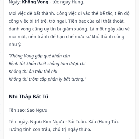
Ngày:
Không Vong
- tức ngày Hung.
Mọi việc dễ bất thành. Công việc đi vào thế bế tắc, tiến độ
công việc bị trì trệ, trở ngại. Tiền bạc của cải thất thoát,
danh vọng cũng uy tín bị giảm xuống. Là một ngày xấu về
mọi mặt, nên tránh để hạn chế mưu sự khó thành công
như ý.
“Không Vong gặp quẻ khẩn cần
Bệnh tật khẩn thiết chẳng làm được chi
Không thì ôn tiểu thê nhi
Không thì trộm cắp phân ly bất tường.”
Nhị Thập Bát Tú
Tên sao
: Sao Ngưu
Tên ngày
: Ngưu Kim Ngưu - Sái Tuân: Xấu (Hung Tú).
Tướng tinh con trâu, chủ trị ngày thứ 6.