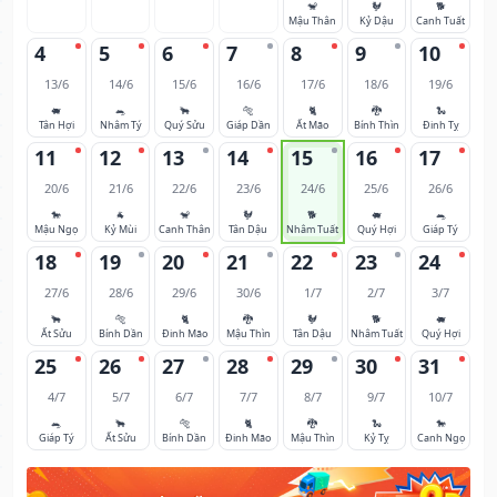
🐒
🐓
🐕
Mậu Thân
Kỷ Dậu
Canh Tuất
4
5
6
7
8
9
10
13/6
14/6
15/6
16/6
17/6
18/6
19/6
🐖
🐀
🐂
🐅
🐈
🐉
🐍
Tân Hợi
Nhâm Tý
Quý Sửu
Giáp Dần
Ất Mão
Bính Thìn
Đinh Tỵ
11
12
13
14
15
16
17
20/6
21/6
22/6
23/6
24/6
25/6
26/6
🐎
🐐
🐒
🐓
🐕
🐖
🐀
Mậu Ngọ
Kỷ Mùi
Canh Thân
Tân Dậu
Nhâm Tuất
Quý Hợi
Giáp Tý
18
19
20
21
22
23
24
27/6
28/6
29/6
30/6
1/7
2/7
3/7
🐂
🐅
🐈
🐉
🐓
🐕
🐖
Ất Sửu
Bính Dần
Đinh Mão
Mậu Thìn
Tân Dậu
Nhâm Tuất
Quý Hợi
25
26
27
28
29
30
31
4/7
5/7
6/7
7/7
8/7
9/7
10/7
🐀
🐂
🐅
🐈
🐉
🐍
🐎
Giáp Tý
Ất Sửu
Bính Dần
Đinh Mão
Mậu Thìn
Kỷ Tỵ
Canh Ngọ