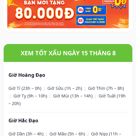
XEM TỐT XẤU NGÀY 15 THÁNG 8
Giờ Hoàng Đạo
Giờ Tí (23h – 0h)
;
Giờ Sửu (1h – 2h)
;
Giờ Thìn (7h – 8h)
;
Giờ Tỵ (9h – 10h)
;
Giờ Mùi (13h – 14h)
;
Giờ Tuất (19h
– 20h)
Giờ Hắc Đạo
Giờ Dần (3h – 4h)
;
Giờ Mão (5h – 6h)
;
Giờ Ngọ (11h –