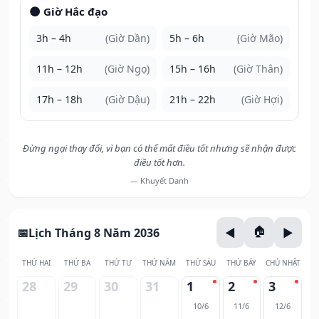
🌑 Giờ Hắc đạo
3h – 4h
(Giờ Dần)
5h – 6h
(Giờ Mão)
11h – 12h
(Giờ Ngọ)
15h – 16h
(Giờ Thân)
17h – 18h
(Giờ Dậu)
21h – 22h
(Giờ Hợi)
Đừng ngại thay đổi, vì bạn có thể mất điều tốt nhưng sẽ nhận được
điều tốt hơn.
— Khuyết Danh
Lịch Tháng 8 Năm 2036
THỨ HAI
THỨ BA
THỨ TƯ
THỨ NĂM
THỨ SÁU
THỨ BẢY
CHỦ NHẬT
28
29
30
31
1
2
3
10/6
11/6
12/6