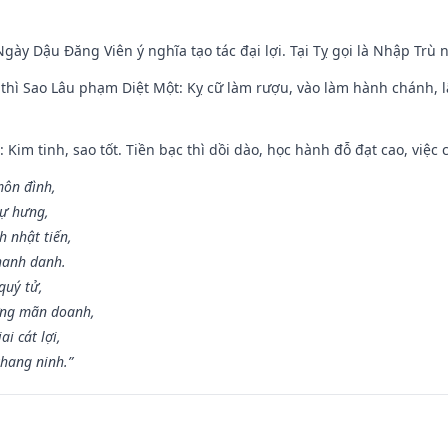
gày Dậu Đăng Viên ý nghĩa tạo tác đại lợi. Tại Tỵ gọi là Nhập Trù nê
 thì Sao Lâu phạm Diệt Một: Kỵ cữ làm rượu, vào làm hành chánh, l
 Kim tinh, sao tốt. Tiền bạc thì dồi dào, học hành đỗ đạt cao, việc cư
môn đình,
sự hưng,
h nhật tiến,
hanh danh.
quý tử,
ơng mãn doanh,
i cát lợi,
khang ninh.”