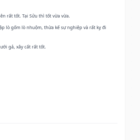
n rất tốt. Tại Sửu thì tốt vừa vừa.
ập lò gốm lò nhuộm, thừa kế sự nghiệp và rất kỵ đi
ới gả, xây cất rất tốt.