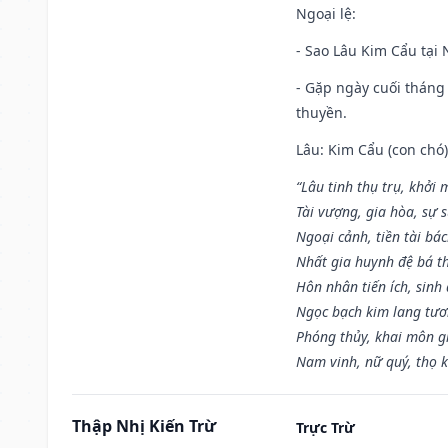
Ngoại lệ
:
- Sao Lâu Kim Cẩu tại N
- Gặp ngày cuối tháng
thuyền.
Lâu: Kim Cẩu (con chó):
“Lâu tinh thụ trụ, khởi 
Tài vượng, gia hòa, sự 
Ngoại cảnh, tiền tài bác
Nhất gia huynh đệ bá t
Hôn nhân tiến ích, sinh 
Ngọc bạch kim lang tư
Phóng thủy, khai môn gia
Nam vinh, nữ quý, thọ 
Thập Nhị Kiến Trừ
Trực Trừ