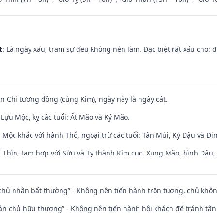
t
: Là ngày xấu, trăm sự đều không nên làm. Đặc biệt rất xấu cho: đ
an Chi tương đồng (cùng Kim), ngày này là ngày cát.
Lựu Mộc, kỵ các tuổi: Ất Mão và Kỷ Mão.
 Mộc khắc với hành Thổ, ngoại trừ các tuổi: Tân Mùi, Kỷ Dậu và Đ
 Thìn, tam hợp với Sửu và Tỵ thành Kim cục. Xung Mão, hình Dậu, h
 chủ nhân bất thường” - Không nên tiến hành trộn tương, chủ kh
 tân chủ hữu thương” - Không nên tiến hành hội khách để tránh tân