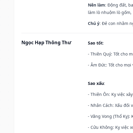
Nên làm
: Động đất, b
làm lò nhuộm lò gốm,
Chú ý
: Đẻ con nhằm n
Ngọc Hạp Thông Thư
Sao tốt
:
- Thiên Quý: Tốt cho mọ
- Âm Đức: Tốt cho mọi 
Sao xấu
:
- Thiên Ôn: Kỵ việc xâ
- Nhân Cách: Xấu đối vớ
- Vãng Vong (Thổ Kỵ): K
- Cửu Không: Kỵ việc x