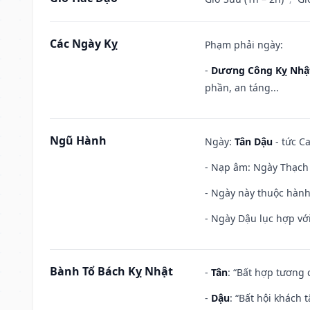
Các Ngày Kỵ
Phạm phải ngày:
-
Dương Công Kỵ Nhậ
phần, an táng...
Ngũ Hành
Ngày:
Tân Dậu
- tức C
- Nạp âm: Ngày Thạch 
- Ngày này thuộc hành
- Ngày Dậu lục hợp với
Bành Tổ Bách Kỵ Nhật
-
Tân
: “Bất hợp tương
-
Dậu
: “Bất hội khách