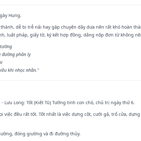
ngày Hung.
 thành, dễ bị trễ nải hay gặp chuyện dây dưa nên rất khó hoàn th
ính, luật pháp, giấy tờ, ký kết hợp đồng, dâng nộp đơn từ không nên
 tường
a đường phân ly
hi
iều khi nhọc nhằn.”
 - Lưu Long: Tốt (Kiết Tú) Tướng tinh con chó, chủ trị ngày thứ 6.
i việc đều rất tốt. Tốt nhất là việc dựng cột, cưới gả, trổ cửa, dựng
 giường, đóng giường và đi đường thủy.