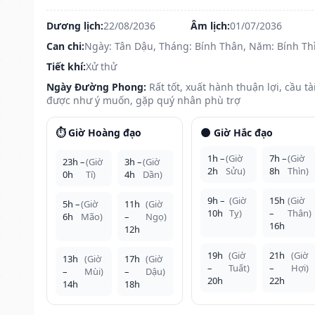
Dương lịch:
22/08/2036
Âm lịch:
01/07/2036
Can chi:
Ngày: Tân Dậu, Tháng: Bính Thân, Năm: Bính Th
Tiết khí:
Xử thử
Ngày Đường Phong:
Rất tốt, xuất hành thuận lợi, cầu tà
được như ý muốn, gặp quý nhân phù trợ
⏱️ Giờ Hoàng đạo
🌑 Giờ Hắc đạo
1h –
(Giờ
7h –
(Giờ
23h –
(Giờ
3h –
(Giờ
2h
Sửu)
8h
Thìn)
0h
Tí)
4h
Dần)
9h –
(Giờ
15h
(Giờ
5h –
(Giờ
11h
(Giờ
10h
Tỵ)
–
Thân)
6h
Mão)
–
Ngọ)
16h
12h
19h
(Giờ
21h
(Giờ
13h
(Giờ
17h
(Giờ
–
Tuất)
–
Hợi)
–
Mùi)
–
Dậu)
20h
22h
14h
18h