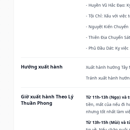
- Huyền Vũ Hắc Đạo: Kỵ
- Tội Chỉ: Xấu với việc 
- Nguyệt Kiến Chuyển S
- Thiên Địa Chuyển Sát
- Phủ Đầu Dát: Kỵ việc 
Hướng xuất hành
Xuất hành hướng Tây N
Tránh xuất hành hướn
Giờ xuất hành Theo Lý
Từ 11h-13h (Ngọ) và t
Thuần Phong
tiền, mất của nếu đi 
nhưng tốt nhất làm vi
Từ 13h-15h (Mùi) và t
tin về. Nếu chăn nuôi 