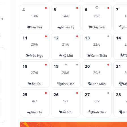
🌕
4
5
6
7
13/6
14/6
15/6
1
ìn
🐖
🐀
🐂
🐅
Tân Hợi
Nhâm Tý
Quý Sửu
Gi
i
11
12
13
14
20/6
21/6
22/6
2
🐎
🐐
🐒
🐓
Mậu Ngọ
Kỷ Mùi
Canh Thân
T
⭐
18
19
20
21
27/6
28/6
29/6
3
🐂
🐅
🐈
🐉
Ất Sửu
Bính Dần
Đinh Mão
Mậ
25
26
27
28
4/7
5/7
6/7
🐀
🐂
🐅
🐈
Giáp Tý
Ất Sửu
Bính Dần
Đi