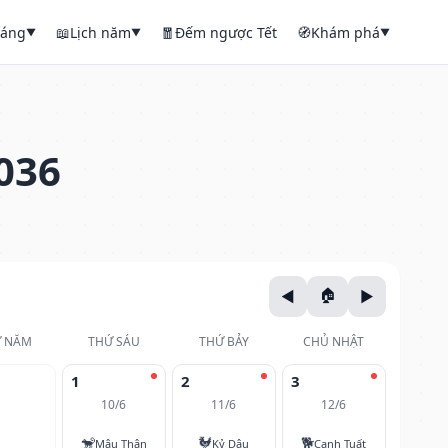
háng
📖
Lịch năm
🧧
Đếm ngược Tết
🧭
Khám phá
▼
▼
▼
036
 NĂM
THỨ SÁU
THỨ BẢY
CHỦ NHẬT
1
2
3
10/6
11/6
12/6
🐒
🐓
🐕
Mậu Thân
Kỷ Dậu
Canh Tuất