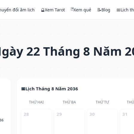
🃏
huyển đổi âm lịch
🔮
Xem Tarot
Xem quẻ
📝
Blog
📅
Lịch t
gày 22 Tháng 8 Năm 2
Lịch Tháng 8 Năm 2036
THỨ HAI
THỨ BA
THỨ TƯ
THỨ
28
29
30
31
36