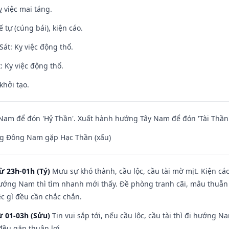
 việc mai táng.
tế tự (cúng bái), kiện cáo.
át: Kỵ việc động thổ.
: Kỵ việc động thổ.
khởi tạo.
am để đón 'Hỷ Thần'. Xuất hành hướng Tây Nam để đón 'Tài Thần'
g Đông Nam gặp Hạc Thần (xấu)
ừ 23h-01h (Tý)
Mưu sự khó thành, cầu lộc, cầu tài mờ mịt. Kiện cáo
hướng Nam thì tìm nhanh mới thấy. Đề phòng tranh cãi, mâu thuẫn
ệc gì đều cần chắc chắn.
ừ 01-03h (Sửu)
Tin vui sắp tới, nếu cầu lộc, cầu tài thì đi hướng 
đều gặp thuận lợi.