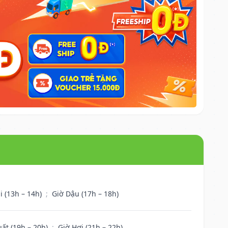
i (13h – 14h)
;
Giờ Dậu (17h – 18h)
uất (19h – 20h)
;
Giờ Hợi (21h – 22h)