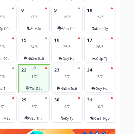
8
9
10
6/6
17/6
18/6
19/6
🐈
🐉
🐍
áp Dần
Ất Mão
Bính Thìn
Đinh Tỵ
15
16
17
3/6
24/6
25/6
26/6
🐕
🐖
🐀
ân Dậu
Nhâm Tuất
Quý Hợi
Giáp Tý
🌙
22
23
24
0/6
1/7
2/7
3/7
🐓
🐕
🐖
u Thìn
Tân Dậu
Nhâm Tuất
Quý Hợi
29
30
31
7/7
8/7
9/7
10/7
🐉
🐍
🐎
nh Mão
Mậu Thìn
Kỷ Tỵ
Canh Ngọ