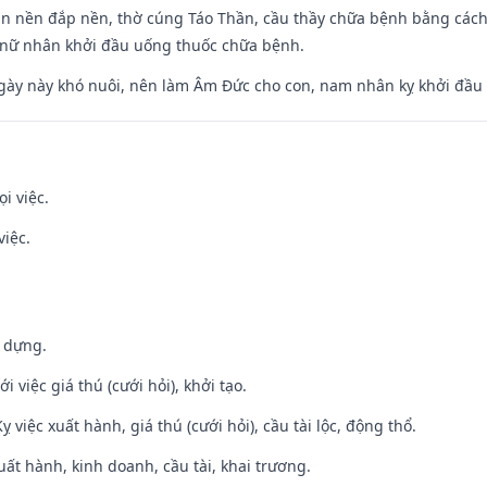
an nền đắp nền, thờ cúng Táo Thần, cầu thầy chữa bệnh bằng cách
 nữ nhân khởi đầu uống thuốc chữa bệnh.
gày này khó nuôi, nên làm Âm Đức cho con, nam nhân kỵ khởi đầu
i việc.
việc.
y dựng.
i việc giá thú (cưới hỏi), khởi tạo.
ỵ việc xuất hành, giá thú (cưới hỏi), cầu tài lộc, động thổ.
uất hành, kinh doanh, cầu tài, khai trương.