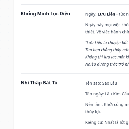
Khổng Minh Lục Diệu
Ngày:
Lưu Liên
- tức 
Ngày này mọi việc khó
thiệt. Về việc hành ch
“Lưu Liên là chuyện bất
Tìm bạn chẳng thấy nử
Không thì lưu lạc một k
Nhiều đường trắc trở nh
Nhị Thập Bát Tú
Tên sao
: Sao Lâu
Tên ngày
: Lâu Kim Cẩu
Nên làm
: Khởi công mọ
thủy lợi.
Kiêng cữ
: Nhất là lót