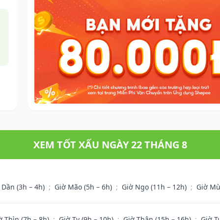
XEM TỐT XẤU NGÀY 22 THÁNG 8
 Dần (3h – 4h)
;
Giờ Mão (5h – 6h)
;
Giờ Ngọ (11h – 12h)
;
Giờ Mù
ờ Thìn (7h – 8h)
;
Giờ Tỵ (9h – 10h)
;
Giờ Thân (15h – 16h)
;
Giờ T