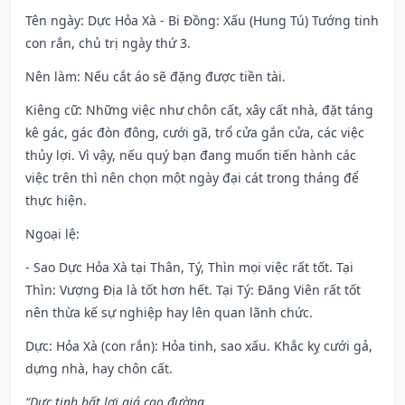
Tên ngày
: Dực Hỏa Xà - Bi Đồng: Xấu (Hung Tú) Tướng tinh
con rắn, chủ trị ngày thứ 3.
Nên làm
: Nếu cắt áo sẽ đặng được tiền tài.
Kiêng cữ
: Những việc như chôn cất, xây cất nhà, đặt táng
kê gác, gác đòn đông, cưới gã, trổ cửa gắn cửa, các việc
thủy lợi. Vì vậy, nếu quý bạn đang muốn tiến hành các
việc trên thì nên chọn một ngày đại cát trong tháng để
thực hiện.
Ngoại lệ
:
- Sao Dực Hỏa Xà tại Thân, Tý, Thìn mọi việc rất tốt. Tại
Thìn: Vượng Địa là tốt hơn hết. Tại Tý: Đăng Viên rất tốt
nên thừa kế sự nghiệp hay lên quan lãnh chức.
Dực: Hỏa Xà (con rắn): Hỏa tinh, sao xấu. Khắc kỵ cưới gả,
dựng nhà, hay chôn cất.
“Dực tinh bất lợi giá cao đường,