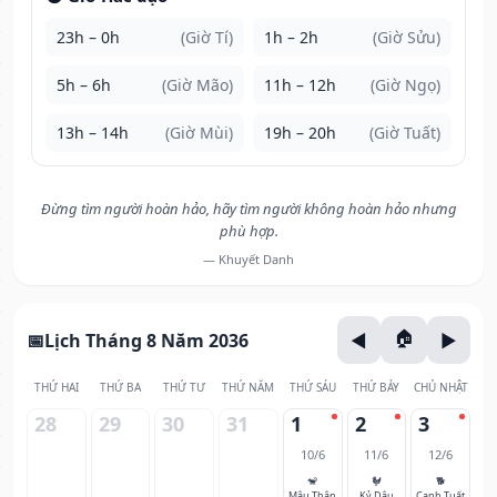
23h – 0h
(Giờ Tí)
1h – 2h
(Giờ Sửu)
5h – 6h
(Giờ Mão)
11h – 12h
(Giờ Ngọ)
13h – 14h
(Giờ Mùi)
19h – 20h
(Giờ Tuất)
Đừng tìm người hoàn hảo, hãy tìm người không hoàn hảo nhưng
phù hợp.
— Khuyết Danh
Lịch Tháng 8 Năm 2036
THỨ HAI
THỨ BA
THỨ TƯ
THỨ NĂM
THỨ SÁU
THỨ BẢY
CHỦ NHẬT
28
29
30
31
1
2
3
10/6
11/6
12/6
🐒
🐓
🐕
Mậu Thân
Kỷ Dậu
Canh Tuất