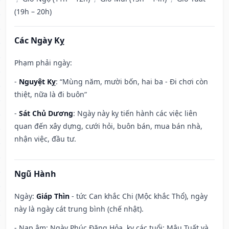
(19h – 20h)
Các Ngày Kỵ
Phạm phải ngày:
-
Nguyệt Kỵ
: “Mùng năm, mười bốn, hai ba - Đi chơi còn
thiệt, nữa là đi buôn”
-
Sát Chủ Dương
: Ngày này kỵ tiến hành các việc liên
quan đến xây dựng, cưới hỏi, buôn bán, mua bán nhà,
nhận việc, đầu tư.
Ngũ Hành
Ngày:
Giáp Thìn
- tức Can khắc Chi (Mộc khắc Thổ), ngày
này là ngày cát trung bình (chế nhật).
- Nạp âm: Ngày Phúc Đăng Hỏa, kỵ các tuổi: Mậu Tuất và