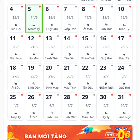
4
5
6
7
8
9
10
13/6
14/6
15/6
16/6
17/6
18/6
19/6
🐖
🐀
🐂
🐅
🐈
🐉
🐍
Tân Hợi
Nhâm Tý
Quý Sửu
Giáp Dần
Ất Mão
Bính Thìn
Đinh Tỵ
11
12
13
14
15
16
17
20/6
21/6
22/6
23/6
24/6
25/6
26/6
🐎
🐐
🐒
🐓
🐕
🐖
🐀
Mậu Ngọ
Kỷ Mùi
Canh Thân
Tân Dậu
Nhâm Tuất
Quý Hợi
Giáp Tý
18
19
20
21
22
23
24
27/6
28/6
29/6
30/6
1/7
2/7
3/7
🐂
🐅
🐈
🐉
🐓
🐕
🐖
Ất Sửu
Bính Dần
Đinh Mão
Mậu Thìn
Tân Dậu
Nhâm Tuất
Quý Hợi
25
26
27
28
29
30
31
4/7
5/7
6/7
7/7
8/7
9/7
10/7
🐀
🐂
🐅
🐈
🐉
🐍
🐎
Giáp Tý
Ất Sửu
Bính Dần
Đinh Mão
Mậu Thìn
Kỷ Tỵ
Canh Ngọ