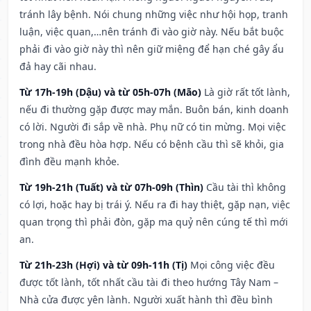
tránh lây bệnh. Nói chung những việc như hội họp, tranh
luận, việc quan,…nên tránh đi vào giờ này. Nếu bắt buộc
phải đi vào giờ này thì nên giữ miệng để hạn ché gây ẩu
đả hay cãi nhau.
Từ 17h-19h (Dậu) và từ 05h-07h (Mão)
Là giờ rất tốt lành,
nếu đi thường gặp được may mắn. Buôn bán, kinh doanh
có lời. Người đi sắp về nhà. Phụ nữ có tin mừng. Mọi việc
trong nhà đều hòa hợp. Nếu có bệnh cầu thì sẽ khỏi, gia
đình đều mạnh khỏe.
Từ 19h-21h (Tuất) và từ 07h-09h (Thìn)
Cầu tài thì không
có lợi, hoặc hay bị trái ý. Nếu ra đi hay thiệt, gặp nạn, việc
quan trọng thì phải đòn, gặp ma quỷ nên cúng tế thì mới
an.
Từ 21h-23h (Hợi) và từ 09h-11h (Tị)
Mọi công việc đều
được tốt lành, tốt nhất cầu tài đi theo hướng Tây Nam –
Nhà cửa được yên lành. Người xuất hành thì đều bình