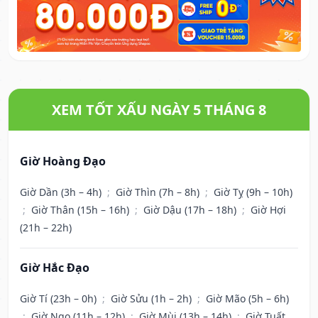
XEM TỐT XẤU NGÀY 5 THÁNG 8
Giờ Hoàng Đạo
Giờ Dần (3h – 4h)
;
Giờ Thìn (7h – 8h)
;
Giờ Tỵ (9h – 10h)
;
Giờ Thân (15h – 16h)
;
Giờ Dậu (17h – 18h)
;
Giờ Hợi
(21h – 22h)
Giờ Hắc Đạo
Giờ Tí (23h – 0h)
;
Giờ Sửu (1h – 2h)
;
Giờ Mão (5h – 6h)
;
Giờ Ngọ (11h – 12h)
;
Giờ Mùi (13h – 14h)
;
Giờ Tuất