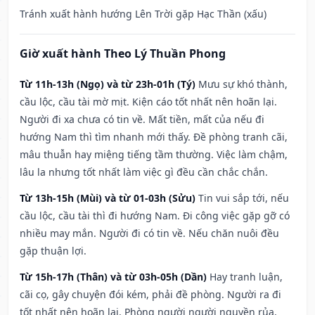
Tránh xuất hành hướng Lên Trời gặp Hạc Thần (xấu)
Giờ xuất hành Theo Lý Thuần Phong
Từ 11h-13h (Ngọ) và từ 23h-01h (Tý)
Mưu sự khó thành,
cầu lộc, cầu tài mờ mịt. Kiện cáo tốt nhất nên hoãn lại.
Người đi xa chưa có tin về. Mất tiền, mất của nếu đi
hướng Nam thì tìm nhanh mới thấy. Đề phòng tranh cãi,
mâu thuẫn hay miệng tiếng tầm thường. Việc làm chậm,
lâu la nhưng tốt nhất làm việc gì đều cần chắc chắn.
Từ 13h-15h (Mùi) và từ 01-03h (Sửu)
Tin vui sắp tới, nếu
cầu lộc, cầu tài thì đi hướng Nam. Đi công việc gặp gỡ có
nhiều may mắn. Người đi có tin về. Nếu chăn nuôi đều
gặp thuận lợi.
Từ 15h-17h (Thân) và từ 03h-05h (Dần)
Hay tranh luận,
cãi cọ, gây chuyện đói kém, phải đề phòng. Người ra đi
tốt nhất nên hoãn lại. Phòng người người nguyền rủa,