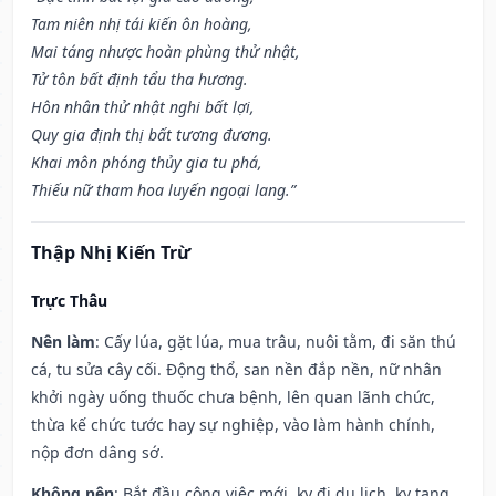
Tam niên nhị tái kiến ôn hoàng,
Mai táng nhược hoàn phùng thử nhật,
Tử tôn bất định tẩu tha hương.
Hôn nhân thử nhật nghi bất lợi,
Quy gia định thị bất tương đương.
Khai môn phóng thủy gia tu phá,
Thiếu nữ tham hoa luyến ngoại lang.”
Thập Nhị Kiến Trừ
Trực Thâu
Nên làm
: Cấy lúa, gặt lúa, mua trâu, nuôi tằm, đi săn thú
cá, tu sửa cây cối. Động thổ, san nền đắp nền, nữ nhân
khởi ngày uống thuốc chưa bệnh, lên quan lãnh chức,
thừa kế chức tước hay sự nghiệp, vào làm hành chính,
nộp đơn dâng sớ.
Không nên
: Bắt đầu công việc mới, kỵ đi du lịch, kỵ tang