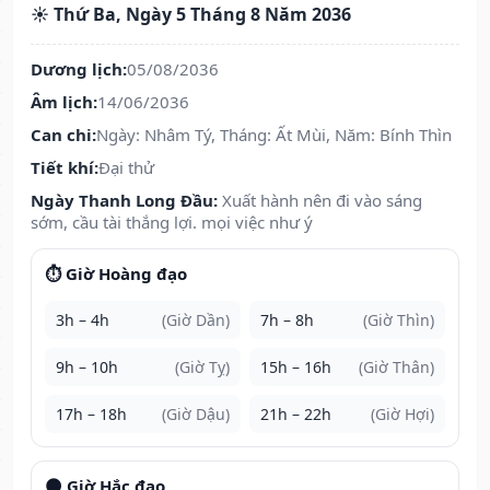
☀️ Thứ Ba, Ngày 5 Tháng 8 Năm 2036
Dương lịch:
05/08/2036
Âm lịch:
14/06/2036
Can chi:
Ngày: Nhâm Tý, Tháng: Ất Mùi, Năm: Bính Thìn
Tiết khí:
Đại thử
Ngày Thanh Long Đầu:
Xuất hành nên đi vào sáng
sớm, cầu tài thắng lợi. mọi việc như ý
⏱️ Giờ Hoàng đạo
3h – 4h
(Giờ Dần)
7h – 8h
(Giờ Thìn)
9h – 10h
(Giờ Tỵ)
15h – 16h
(Giờ Thân)
17h – 18h
(Giờ Dậu)
21h – 22h
(Giờ Hợi)
🌑 Giờ Hắc đạo