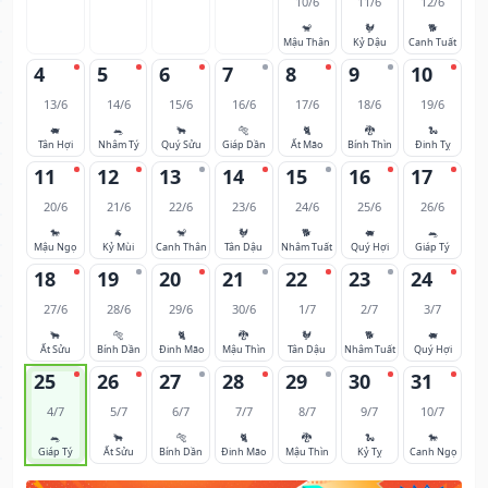
10/6
11/6
12/6
🐒
🐓
🐕
Mậu Thân
Kỷ Dậu
Canh Tuất
4
5
6
7
8
9
10
13/6
14/6
15/6
16/6
17/6
18/6
19/6
🐖
🐀
🐂
🐅
🐈
🐉
🐍
Tân Hợi
Nhâm Tý
Quý Sửu
Giáp Dần
Ất Mão
Bính Thìn
Đinh Tỵ
11
12
13
14
15
16
17
20/6
21/6
22/6
23/6
24/6
25/6
26/6
🐎
🐐
🐒
🐓
🐕
🐖
🐀
Mậu Ngọ
Kỷ Mùi
Canh Thân
Tân Dậu
Nhâm Tuất
Quý Hợi
Giáp Tý
18
19
20
21
22
23
24
27/6
28/6
29/6
30/6
1/7
2/7
3/7
🐂
🐅
🐈
🐉
🐓
🐕
🐖
Ất Sửu
Bính Dần
Đinh Mão
Mậu Thìn
Tân Dậu
Nhâm Tuất
Quý Hợi
25
26
27
28
29
30
31
4/7
5/7
6/7
7/7
8/7
9/7
10/7
🐀
🐂
🐅
🐈
🐉
🐍
🐎
Giáp Tý
Ất Sửu
Bính Dần
Đinh Mão
Mậu Thìn
Kỷ Tỵ
Canh Ngọ