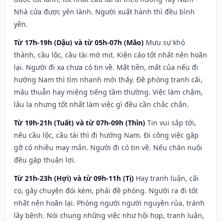
Nhà cửa được yên lành. Người xuất hành thì đều bình
yên.
Từ 17h-19h (Dậu) và từ 05h-07h (Mão)
Mưu sự khó
thành, cầu lộc, cầu tài mờ mịt. Kiện cáo tốt nhất nên hoãn
lại. Người đi xa chưa có tin về. Mất tiền, mất của nếu đi
hướng Nam thì tìm nhanh mới thấy. Đề phòng tranh cãi,
mâu thuẫn hay miệng tiếng tầm thường. Việc làm chậm,
lâu la nhưng tốt nhất làm việc gì đều cần chắc chắn.
Từ 19h-21h (Tuất) và từ 07h-09h (Thìn)
Tin vui sắp tới,
nếu cầu lộc, cầu tài thì đi hướng Nam. Đi công việc gặp
gỡ có nhiều may mắn. Người đi có tin về. Nếu chăn nuôi
đều gặp thuận lợi.
Từ 21h-23h (Hợi) và từ 09h-11h (Tị)
Hay tranh luận, cãi
cọ, gây chuyện đói kém, phải đề phòng. Người ra đi tốt
nhất nên hoãn lại. Phòng người người nguyền rủa, tránh
lây bệnh. Nói chung những việc như hội họp, tranh luận,