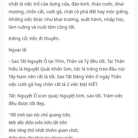
nhất là việc trổ cửa dựng cửa, đào kinh, tháo nước, khai
mương, chôn cất, cưới gả, chặt cỏ phá đất hay móc giếng.
Những việc khác như khai trương, xuất hành, nhập học,
làm ruộng và nuôi tằm cũng tốt.
Kiêng cữ
: Việc đi thuyền.
Ngoại lệ
:
- Sao Tất Nguyệt Ô tại Thìn, Thân và Tý đều tốt. Tại Thân
hiệu là Nguyệt Quải Khôn Sơn, tức là trăng treo đầu núi
Tây Nam nên rất là tốt. Sao Tất Đăng Viên ở ngày Thân
việc cưới gả hay chôn cất là 2 việc ĐẠI KIẾT.
Tất: Nguyệt Ô (con quạ): Nguyệt tinh, sao tốt. Trăm việc
đều được tốt đẹp.
“Tất tinh tạo tác chủ quang tiền,
Mãi dắc điền viên hữu lật tiền
Mai táng thử nhật thiêm quan chức,
Điền tàm đại thực lai phong niên