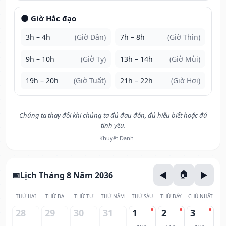
🌑 Giờ Hắc đạo
3h – 4h
(Giờ Dần)
7h – 8h
(Giờ Thìn)
9h – 10h
(Giờ Tỵ)
13h – 14h
(Giờ Mùi)
19h – 20h
(Giờ Tuất)
21h – 22h
(Giờ Hợi)
Chúng ta thay đổi khi chúng ta đủ đau đớn, đủ hiểu biết hoặc đủ
tình yêu.
— Khuyết Danh
Lịch Tháng 8 Năm 2036
THỨ HAI
THỨ BA
THỨ TƯ
THỨ NĂM
THỨ SÁU
THỨ BẢY
CHỦ NHẬT
28
29
30
31
1
2
3