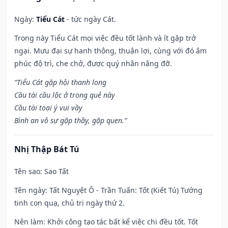
Ngày:
Tiểu Cát
- tức ngày Cát.
Trong này Tiểu Cát mọi việc đều tốt lành và ít gặp trở
ngại. Mưu đại sự hanh thông, thuận lợi, cùng với đó âm
phúc độ trì, che chở, được quý nhân nâng đỡ.
“Tiểu Cát gặp hội thanh long
Cầu tài cầu lộc ở trong quẻ này
Cầu tài toại ý vui vầy
Bình an vô sự gặp thầy, gặp quen.”
Nhị Thập Bát Tú
Tên sao
: Sao Tất
Tên ngày
: Tất Nguyệt Ô - Trần Tuấn: Tốt (Kiết Tú) Tướng
tinh con quạ, chủ trị ngày thứ 2.
Nên làm
: Khởi công tạo tác bất kể việc chi đều tốt. Tốt