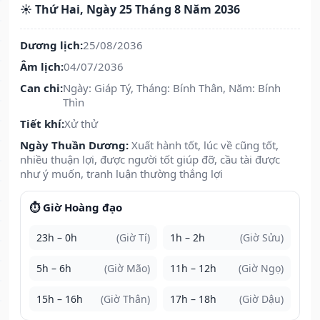
☀️ Thứ Hai, Ngày 25 Tháng 8 Năm 2036
Dương lịch:
25/08/2036
Âm lịch:
04/07/2036
Can chi:
Ngày: Giáp Tý, Tháng: Bính Thân, Năm: Bính
Thìn
Tiết khí:
Xử thử
Ngày Thuần Dương:
Xuất hành tốt, lúc về cũng tốt,
nhiều thuận lợi, được người tốt giúp đỡ, cầu tài được
như ý muốn, tranh luận thường thắng lợi
⏱️ Giờ Hoàng đạo
23h – 0h
(Giờ Tí)
1h – 2h
(Giờ Sửu)
5h – 6h
(Giờ Mão)
11h – 12h
(Giờ Ngọ)
15h – 16h
(Giờ Thân)
17h – 18h
(Giờ Dậu)