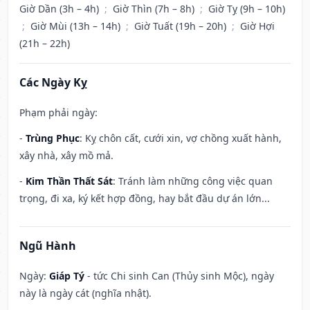
Giờ Dần (3h – 4h)
;
Giờ Thìn (7h – 8h)
;
Giờ Tỵ (9h – 10h)
;
Giờ Mùi (13h – 14h)
;
Giờ Tuất (19h – 20h)
;
Giờ Hợi
(21h – 22h)
Các Ngày Kỵ
Phạm phải ngày:
-
Trùng Phục
: Kỵ chôn cất, cưới xin, vợ chồng xuất hành,
xây nhà, xây mồ mả.
-
Kim Thần Thất Sát
: Tránh làm những công việc quan
trọng, đi xa, ký kết hợp đồng, hay bắt đầu dự án lớn...
Ngũ Hành
Ngày:
Giáp Tý
- tức Chi sinh Can (Thủy sinh Mộc), ngày
này là ngày cát (nghĩa nhật).