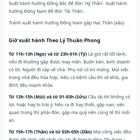
Xuất hành hướng Đông Bắc để đón 'Hỷ Thần'. Xuất hành
hướng Đông Nam để đón 'Tài Thần'.
Tránh xuất hành hướng Đông Nam gặp Hạc Thần (xấu)
Giờ xuất hành Theo Lý Thuần Phong
Từ 11h-13h (Ngọ) và từ 23h-01h (Tý)
Là giờ rất tốt lành,
nếu đi thường gặp được may mắn. Buôn bán, kinh doanh
có lời. Người đi sắp về nhà. Phụ nữ có tin mừng. Mọi việc
trong nhà đều hòa hợp. Nếu có bệnh cầu thì sẽ khỏi, gia
đình đều mạnh khỏe.
Từ 13h-15h (Mùi) và từ 01-03h (Sửu)
Cầu tài thì không có
lợi, hoặc hay bị trái ý. Nếu ra đi hay thiệt, gặp nạn, việc
quan trọng thì phải đòn, gặp ma quỷ nên cúng tế thì mới
an.
Từ 15h-17h (Thân) và từ 03h-05h (Dần)
Mọi công việc đều
được tốt lành, tốt nhất cầu tài đi theo hướng Tây Nam –