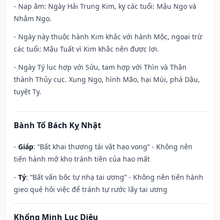
- Nạp âm: Ngày Hải Trung Kim, kỵ các tuổi: Mậu Ngọ và
Nhâm Ngọ.
- Ngày này thuộc hành Kim khắc với hành Mộc, ngoại trừ
các tuổi: Mậu Tuất vì Kim khắc nên được lợi.
- Ngày Tý lục hợp với Sửu, tam hợp với Thìn và Thân
thành Thủy cục. Xung Ngọ, hình Mão, hại Mùi, phá Dậu,
tuyệt Tỵ.
Bành Tổ Bách Kỵ Nhật
-
Giáp
: “Bất khai thương tài vật hao vong” - Không nên
tiến hành mở kho tránh tiền của hao mất
-
Tý
: “Bất vấn bốc tự nhạ tai ương” - Không nên tiến hành
gieo quẻ hỏi việc để tránh tự rước lấy tai ương
Khổng Minh Lục Diệu