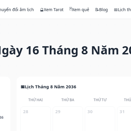
🃏
huyển đổi âm lịch
🔮
Xem Tarot
Xem quẻ
📝
Blog
📅
Lịch t
gày 16 Tháng 8 Năm 2
Lịch Tháng 8 Năm 2036
THỨ HAI
THỨ BA
THỨ TƯ
THỨ
28
29
30
31
36