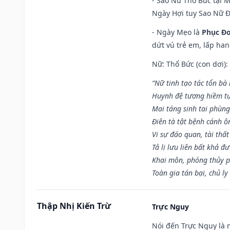
- Sao Nữ Thổ Bức tại 
Ngày Hợi tuy Sao Nữ 
- Ngày Mẹo là
Phục Đo
dứt vú trẻ em, lấp han
Nữ: Thổ Bức (con dơi):
“Nữ tinh tạo tác tổn bà
Huynh đệ tương hiềm tự
Mai táng sinh tai phùng
Điên tà tật bệnh cánh ô
Vi sự đáo quan, tài thất
Tả lị lưu liên bất khả đ
Khai môn, phóng thủy p
Toàn gia tán bại, chủ ly
Thập Nhị Kiến Trừ
Trực Nguy
Nói đến Trực Nguy là 