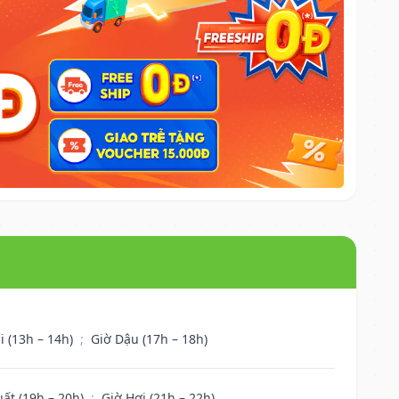
i (13h – 14h)
;
Giờ Dậu (17h – 18h)
uất (19h – 20h)
;
Giờ Hợi (21h – 22h)