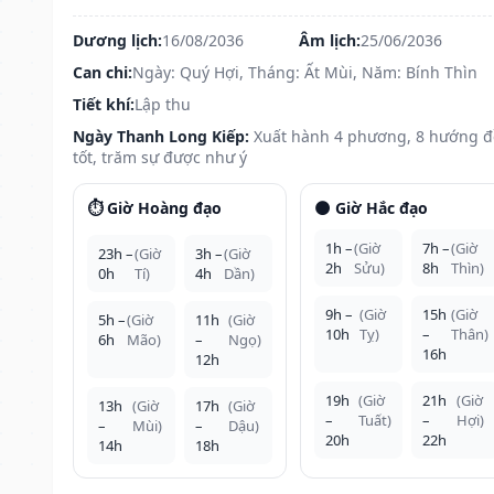
Dương lịch:
16/08/2036
Âm lịch:
25/06/2036
Can chi:
Ngày: Quý Hợi, Tháng: Ất Mùi, Năm: Bính Thìn
Tiết khí:
Lập thu
Ngày Thanh Long Kiếp:
Xuất hành 4 phương, 8 hướng 
tốt, trăm sự được như ý
⏱️ Giờ Hoàng đạo
🌑 Giờ Hắc đạo
1h –
(Giờ
7h –
(Giờ
23h –
(Giờ
3h –
(Giờ
2h
Sửu)
8h
Thìn)
0h
Tí)
4h
Dần)
9h –
(Giờ
15h
(Giờ
5h –
(Giờ
11h
(Giờ
10h
Tỵ)
–
Thân)
6h
Mão)
–
Ngọ)
16h
12h
19h
(Giờ
21h
(Giờ
13h
(Giờ
17h
(Giờ
–
Tuất)
–
Hợi)
–
Mùi)
–
Dậu)
20h
22h
14h
18h