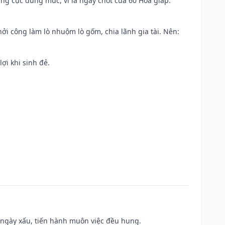
ng cực đúng mức, vì là ngày chót của 60 Hoa giáp.
khởi công làm lò nhuộm lò gốm, chia lãnh gia tài. Nên:
ợi khi sinh đẻ.
à ngày xấu, tiến hành muôn việc đều hung.