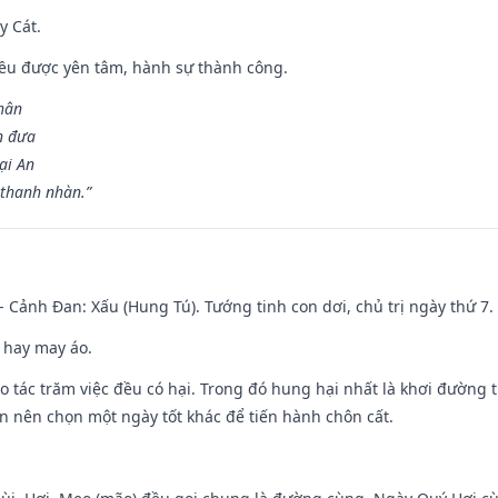
y Cát.
 đều được yên tâm, hành sự thành công.
hân
n đưa
ại An
 thanh nhàn.”
- Cảnh Đan: Xấu (Hung Tú). Tướng tinh con dơi, chủ trị ngày thứ 7.
 hay may áo.
ạo tác trăm việc đều có hại. Trong đó hung hại nhất là khơi đường t
n nên chọn một ngày tốt khác để tiến hành chôn cất.