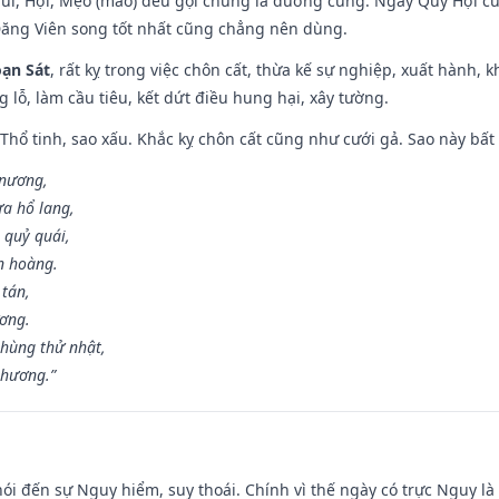
Mùi, Hợi, Mẹo (mão) đều gọi chung là đường cùng. Ngày Quý Hợi cù
Đăng Viên song tốt nhất cũng chẳng nên dùng.
ạn Sát
, rất kỵ trong việc chôn cất, thừa kế sự nghiệp, xuất hành, 
g lỗ, làm cầu tiêu, kết dứt điều hung hại, xây tường.
 Thổ tinh, sao xấu. Khắc kỵ chôn cất cũng như cưới gả. Sao này bất l
 nương,
a hổ lang,
 quỷ quái,
n hoàng.
 tán,
ương.
hùng thử nhật,
 hương.”
nói đến sự Nguy hiểm, suy thoái. Chính vì thế ngày có trực Nguy l