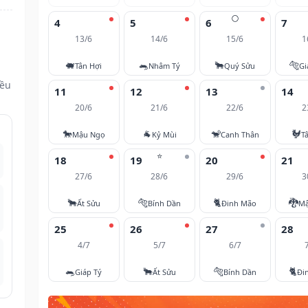
🌕
4
5
6
7
13/6
14/6
15/6
1
🐖
🐀
🐂
🐅
Tân Hợi
Nhâm Tý
Quý Sửu
Gi
đều
11
12
13
14
20/6
21/6
22/6
2
🐎
🐐
🐒
🐓
Mậu Ngọ
Kỷ Mùi
Canh Thân
T
⭐
18
19
20
21
27/6
28/6
29/6
3
🐂
🐅
🐈
🐉
Ất Sửu
Bính Dần
Đinh Mão
Mậ
25
26
27
28
4/7
5/7
6/7
🐀
🐂
🐅
🐈
Giáp Tý
Ất Sửu
Bính Dần
Đi