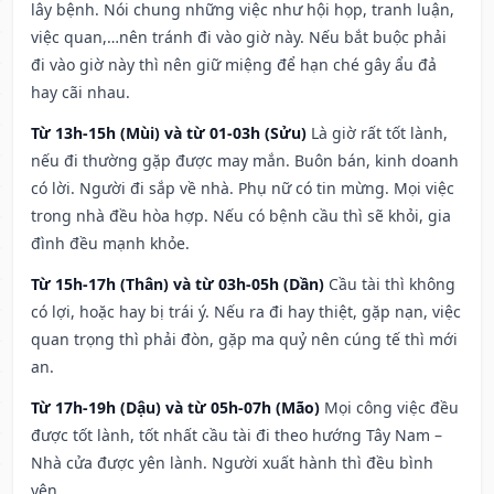
lây bệnh. Nói chung những việc như hội họp, tranh luận,
việc quan,…nên tránh đi vào giờ này. Nếu bắt buộc phải
đi vào giờ này thì nên giữ miệng để hạn ché gây ẩu đả
hay cãi nhau.
Từ 13h-15h (Mùi) và từ 01-03h (Sửu)
Là giờ rất tốt lành,
nếu đi thường gặp được may mắn. Buôn bán, kinh doanh
có lời. Người đi sắp về nhà. Phụ nữ có tin mừng. Mọi việc
trong nhà đều hòa hợp. Nếu có bệnh cầu thì sẽ khỏi, gia
đình đều mạnh khỏe.
Từ 15h-17h (Thân) và từ 03h-05h (Dần)
Cầu tài thì không
có lợi, hoặc hay bị trái ý. Nếu ra đi hay thiệt, gặp nạn, việc
quan trọng thì phải đòn, gặp ma quỷ nên cúng tế thì mới
an.
Từ 17h-19h (Dậu) và từ 05h-07h (Mão)
Mọi công việc đều
được tốt lành, tốt nhất cầu tài đi theo hướng Tây Nam –
Nhà cửa được yên lành. Người xuất hành thì đều bình
yên.