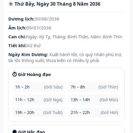
☀️ Thứ Bảy, Ngày 30 Tháng 8 Năm 2036
Dương lịch:
30/08/2036
Âm lịch:
09/07/2036
Can chi:
Ngày: Kỷ Tỵ, Tháng: Bính Thân, Năm: Bính Thìn
Tiết khí:
Xử thử
Ngày Kim Dương:
Xuất hành tốt, có quý nhân phù trợ,
tài lộc thông suốt, thưa kiện có nhiều lý phải
⏱️ Giờ Hoàng đạo
1h – 2h
(Giờ Sửu)
7h – 8h
(Giờ Thìn)
11h – 12h
(Giờ Ngọ)
13h – 14h
(Giờ Mùi)
19h – 20h
(Giờ Tuất)
21h – 22h
(Giờ Hợi)
🌑 Giờ Hắc đạo