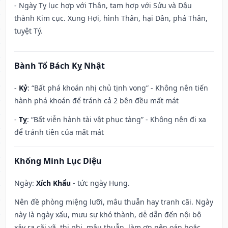
- Ngày Tỵ lục hợp với Thân, tam hợp với Sửu và Dậu
thành Kim cục. Xung Hợi, hình Thân, hại Dần, phá Thân,
tuyệt Tý.
Bành Tổ Bách Kỵ Nhật
-
Kỷ
: “Bất phá khoán nhị chủ tịnh vong” - Không nên tiến
hành phá khoán để tránh cả 2 bên đều mất mát
-
Tỵ
: “Bất viễn hành tài vật phục tàng” - Không nên đi xa
để tránh tiền của mất mát
Khổng Minh Lục Diệu
Ngày:
Xích Khẩu
- tức ngày Hung.
Nên đề phòng miệng lưỡi, mâu thuẫn hay tranh cãi. Ngày
này là ngày xấu, mưu sự khó thành, dễ dẫn đến nội bộ
xảy ra cãi vã, thị phi, mâu thuẫn, làm ơn nên oán hoặc