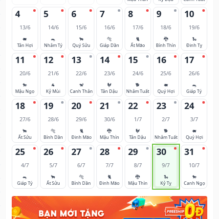
4
5
6
7
8
9
10
13/6
14/6
15/6
16/6
17/6
18/6
19/6
🐖
🐀
🐂
🐅
🐈
🐉
🐍
Tân Hợi
Nhâm Tý
Quý Sửu
Giáp Dần
Ất Mão
Bính Thìn
Đinh Tỵ
11
12
13
14
15
16
17
20/6
21/6
22/6
23/6
24/6
25/6
26/6
🐎
🐐
🐒
🐓
🐕
🐖
🐀
Mậu Ngọ
Kỷ Mùi
Canh Thân
Tân Dậu
Nhâm Tuất
Quý Hợi
Giáp Tý
18
19
20
21
22
23
24
27/6
28/6
29/6
30/6
1/7
2/7
3/7
🐂
🐅
🐈
🐉
🐓
🐕
🐖
Ất Sửu
Bính Dần
Đinh Mão
Mậu Thìn
Tân Dậu
Nhâm Tuất
Quý Hợi
25
26
27
28
29
30
31
4/7
5/7
6/7
7/7
8/7
9/7
10/7
🐀
🐂
🐅
🐈
🐉
🐍
🐎
Giáp Tý
Ất Sửu
Bính Dần
Đinh Mão
Mậu Thìn
Kỷ Tỵ
Canh Ngọ