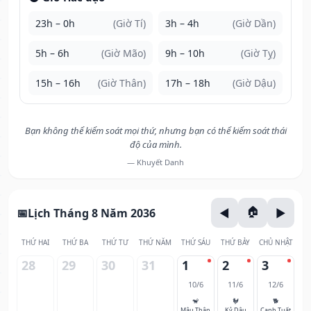
23h – 0h
(Giờ Tí)
3h – 4h
(Giờ Dần)
5h – 6h
(Giờ Mão)
9h – 10h
(Giờ Tỵ)
15h – 16h
(Giờ Thân)
17h – 18h
(Giờ Dậu)
Bạn không thể kiểm soát mọi thứ, nhưng bạn có thể kiểm soát thái
độ của mình.
— Khuyết Danh
Lịch Tháng 8 Năm 2036
THỨ HAI
THỨ BA
THỨ TƯ
THỨ NĂM
THỨ SÁU
THỨ BẢY
CHỦ NHẬT
28
29
30
31
1
2
3
10/6
11/6
12/6
🐒
🐓
🐕
Mậu Thân
Kỷ Dậu
Canh Tuất