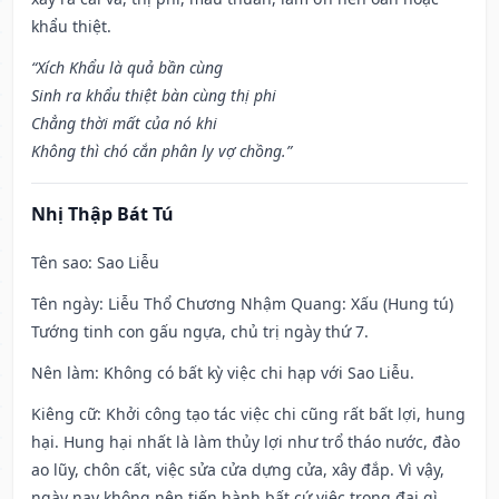
khẩu thiệt.
“Xích Khẩu là quả bần cùng
Sinh ra khẩu thiệt bàn cùng thị phi
Chẳng thời mất của nó khi
Không thì chó cắn phân ly vợ chồng.”
Nhị Thập Bát Tú
Tên sao
: Sao Liễu
Tên ngày
: Liễu Thổ Chương Nhậm Quang: Xấu (Hung tú)
Tướng tinh con gấu ngựa, chủ trị ngày thứ 7.
Nên làm
: Không có bất kỳ việc chi hạp với Sao Liễu.
Kiêng cữ
: Khởi công tạo tác việc chi cũng rất bất lợi, hung
hại. Hung hại nhất là làm thủy lợi như trổ tháo nước, đào
ao lũy, chôn cất, việc sửa cửa dựng cửa, xây đắp. Vì vậy,
ngày nay không nên tiến hành bất cứ việc trọng đại gì.