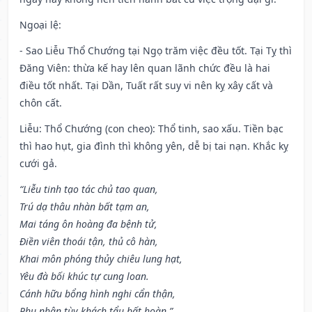
Ngoại lệ
:
- Sao Liễu Thổ Chướng tại Ngọ trăm việc đều tốt. Tại Tỵ thì
Đăng Viên: thừa kế hay lên quan lãnh chức đều là hai
điều tốt nhất. Tại Dần, Tuất rất suy vi nên kỵ xây cất và
chôn cất.
Liễu: Thổ Chướng (con cheo): Thổ tinh, sao xấu. Tiền bạc
thì hao hụt, gia đình thì không yên, dễ bị tai nạn. Khắc kỵ
cưới gả.
“Liễu tinh tạo tác chủ tao quan,
Trú dạ thâu nhàn bất tạm an,
Mai táng ôn hoàng đa bệnh tử,
Điền viên thoái tận, thủ cô hàn,
Khai môn phóng thủy chiêu lung hạt,
Yêu đà bối khúc tự cung loan.
Cánh hữu bổng hình nghi cẩn thận,
Phụ nhân tùy khách tẩu bất hoàn.”