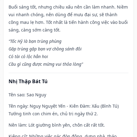
Buổi sáng tốt, nhưng chiều xấu nên cần làm nhanh. Niềm
vui nhanh chóng, nên dùng để mưu đại sự, sẽ thành
công mau lẹ hơn. Tốt nhất là tiến hành công việc vào buổi
sáng, càng sớm càng tốt.
“Tốc Hỷ là bạn trùng phùng
Gặp trùng gặp bạn vợ chồng sánh đôi
Có tài có lộc hẳn hoi
Cầu gì cũng được mừng vui thỏa lòng”
Nhị Thập Bát Tú
Tên sao
: Sao Nguy
Tên ngày
: Nguy Nguyệt Yến - Kiên Đàm: Xấu (Bình Tú)
Tướng tinh con chim én, chủ trị ngày thứ 2.
Nên làm
: Lót giường bình yên, chôn cất rất tốt.
Kiêng cữ
: Những việc gác đòn đông, dựng nhà, tháo