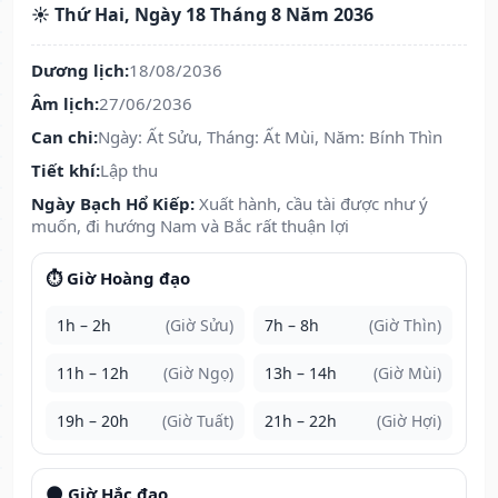
☀️ Thứ Hai, Ngày 18 Tháng 8 Năm 2036
Dương lịch:
18/08/2036
Âm lịch:
27/06/2036
Can chi:
Ngày: Ất Sửu, Tháng: Ất Mùi, Năm: Bính Thìn
Tiết khí:
Lập thu
Ngày Bạch Hổ Kiếp:
Xuất hành, cầu tài được như ý
muốn, đi hướng Nam và Bắc rất thuận lợi
⏱️ Giờ Hoàng đạo
1h – 2h
(Giờ Sửu)
7h – 8h
(Giờ Thìn)
11h – 12h
(Giờ Ngọ)
13h – 14h
(Giờ Mùi)
19h – 20h
(Giờ Tuất)
21h – 22h
(Giờ Hợi)
🌑 Giờ Hắc đạo