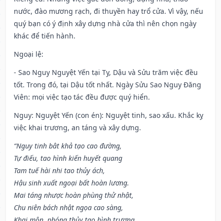
nước, đào mương rạch, đi thuyền hay trổ cửa. Vì vậy, nếu
quý bạn có ý định xây dựng nhà cửa thì nên chọn ngày
khác để tiến hành.
Ngoại lệ
:
- Sao Nguy Nguyệt Yến tại Tỵ, Dậu và Sửu trăm việc đều
tốt. Trong đó, tại Dậu tốt nhất. Ngày Sửu Sao Nguy Đăng
Viên: mọi việc tạo tác đều được quý hiển.
Nguy: Nguyệt Yến (con én): Nguyệt tinh, sao xấu. Khắc kỵ
việc khai trương, an táng và xây dựng.
“Nguy tinh bât khả tạo cao đường,
Tự điếu, tao hình kiến huyết quang
Tam tuế hài nhi tao thủy ách,
Hậu sinh xuất ngoại bất hoàn lương.
Mai táng nhược hoàn phùng thử nhật,
Chu niên bách nhật ngọa cao sàng,
Khai môn, phóng thủy tạo hình trượng,