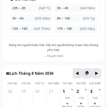
23h – 0h
(Giờ Tí)
3h – 4h
(Giờ Dần)
5h – 6h
(Giờ Mão)
9h – 10h
(Giờ Tỵ)
15h – 16h
(Giờ Thân)
17h – 18h
(Giờ Dậu)
Đừng tìm người hoàn hảo, hãy tìm người không hoàn hảo nhưng
phù hợp.
— Khuyết Danh
Lịch Tháng 8 Năm 2036
THỨ HAI
THỨ BA
THỨ TƯ
THỨ NĂM
THỨ SÁU
THỨ BẢY
CHỦ NHẬT
28
29
30
31
1
2
3
10/6
11/6
12/6
🐒
🐓
🐕
Mậu Thân
Kỷ Dậu
Canh Tuất