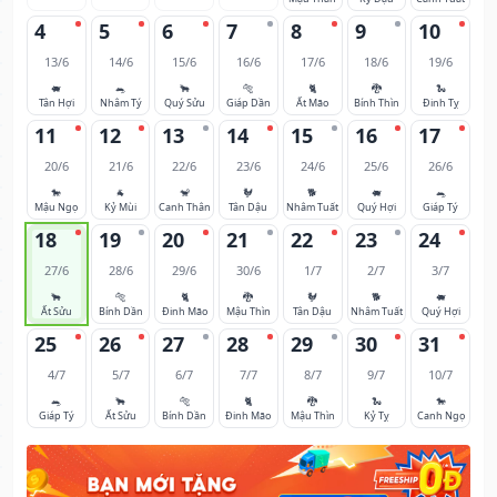
4
5
6
7
8
9
10
13/6
14/6
15/6
16/6
17/6
18/6
19/6
🐖
🐀
🐂
🐅
🐈
🐉
🐍
Tân Hợi
Nhâm Tý
Quý Sửu
Giáp Dần
Ất Mão
Bính Thìn
Đinh Tỵ
11
12
13
14
15
16
17
20/6
21/6
22/6
23/6
24/6
25/6
26/6
🐎
🐐
🐒
🐓
🐕
🐖
🐀
Mậu Ngọ
Kỷ Mùi
Canh Thân
Tân Dậu
Nhâm Tuất
Quý Hợi
Giáp Tý
18
19
20
21
22
23
24
27/6
28/6
29/6
30/6
1/7
2/7
3/7
🐂
🐅
🐈
🐉
🐓
🐕
🐖
Ất Sửu
Bính Dần
Đinh Mão
Mậu Thìn
Tân Dậu
Nhâm Tuất
Quý Hợi
25
26
27
28
29
30
31
4/7
5/7
6/7
7/7
8/7
9/7
10/7
🐀
🐂
🐅
🐈
🐉
🐍
🐎
Giáp Tý
Ất Sửu
Bính Dần
Đinh Mão
Mậu Thìn
Kỷ Tỵ
Canh Ngọ