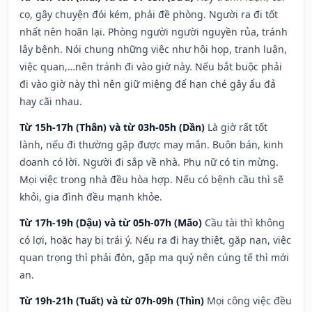
cọ, gây chuyện đói kém, phải đề phòng. Người ra đi tốt
nhất nên hoãn lại. Phòng người người nguyền rủa, tránh
lây bệnh. Nói chung những việc như hội họp, tranh luận,
việc quan,…nên tránh đi vào giờ này. Nếu bắt buộc phải
đi vào giờ này thì nên giữ miệng để hạn ché gây ẩu đả
hay cãi nhau.
Từ 15h-17h (Thân) và từ 03h-05h (Dần)
Là giờ rất tốt
lành, nếu đi thường gặp được may mắn. Buôn bán, kinh
doanh có lời. Người đi sắp về nhà. Phụ nữ có tin mừng.
Mọi việc trong nhà đều hòa hợp. Nếu có bệnh cầu thì sẽ
khỏi, gia đình đều mạnh khỏe.
Từ 17h-19h (Dậu) và từ 05h-07h (Mão)
Cầu tài thì không
có lợi, hoặc hay bị trái ý. Nếu ra đi hay thiệt, gặp nạn, việc
quan trọng thì phải đòn, gặp ma quỷ nên cúng tế thì mới
an.
Từ 19h-21h (Tuất) và từ 07h-09h (Thìn)
Mọi công việc đều