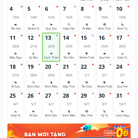
4
5
6
7
8
9
10
13/6
14/6
15/6
16/6
17/6
18/6
19/6
🐖
🐀
🐂
🐅
🐈
🐉
🐍
Tân Hợi
Nhâm Tý
Quý Sửu
Giáp Dần
Ất Mão
Bính Thìn
Đinh Tỵ
11
12
13
14
15
16
17
20/6
21/6
22/6
23/6
24/6
25/6
26/6
🐎
🐐
🐒
🐓
🐕
🐖
🐀
Mậu Ngọ
Kỷ Mùi
Canh Thân
Tân Dậu
Nhâm Tuất
Quý Hợi
Giáp Tý
18
19
20
21
22
23
24
27/6
28/6
29/6
30/6
1/7
2/7
3/7
🐂
🐅
🐈
🐉
🐓
🐕
🐖
Ất Sửu
Bính Dần
Đinh Mão
Mậu Thìn
Tân Dậu
Nhâm Tuất
Quý Hợi
25
26
27
28
29
30
31
4/7
5/7
6/7
7/7
8/7
9/7
10/7
🐀
🐂
🐅
🐈
🐉
🐍
🐎
Giáp Tý
Ất Sửu
Bính Dần
Đinh Mão
Mậu Thìn
Kỷ Tỵ
Canh Ngọ