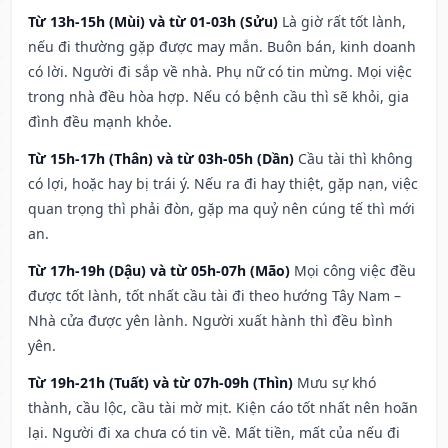
Từ 13h-15h (Mùi) và từ 01-03h (Sửu)
Là giờ rất tốt lành,
nếu đi thường gặp được may mắn. Buôn bán, kinh doanh
có lời. Người đi sắp về nhà. Phụ nữ có tin mừng. Mọi việc
trong nhà đều hòa hợp. Nếu có bệnh cầu thì sẽ khỏi, gia
đình đều mạnh khỏe.
Từ 15h-17h (Thân) và từ 03h-05h (Dần)
Cầu tài thì không
có lợi, hoặc hay bị trái ý. Nếu ra đi hay thiệt, gặp nạn, việc
quan trọng thì phải đòn, gặp ma quỷ nên cúng tế thì mới
an.
Từ 17h-19h (Dậu) và từ 05h-07h (Mão)
Mọi công việc đều
được tốt lành, tốt nhất cầu tài đi theo hướng Tây Nam –
Nhà cửa được yên lành. Người xuất hành thì đều bình
yên.
Từ 19h-21h (Tuất) và từ 07h-09h (Thìn)
Mưu sự khó
thành, cầu lộc, cầu tài mờ mịt. Kiện cáo tốt nhất nên hoãn
lại. Người đi xa chưa có tin về. Mất tiền, mất của nếu đi