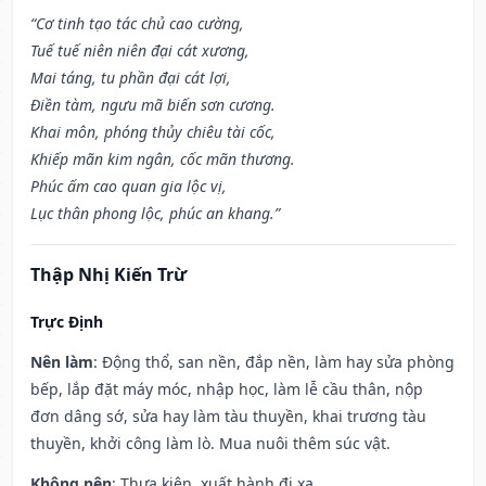
“Cơ tinh tạo tác chủ cao cường,
Tuế tuế niên niên đại cát xương,
Mai táng, tu phần đại cát lợi,
Điền tàm, ngưu mã biến sơn cương.
Khai môn, phóng thủy chiêu tài cốc,
Khiếp mãn kim ngân, cốc mãn thương.
Phúc ấm cao quan gia lộc vị,
Lục thân phong lộc, phúc an khang.”
Thập Nhị Kiến Trừ
Trực Định
Nên làm
: Động thổ, san nền, đắp nền, làm hay sửa phòng
bếp, lắp đặt máy móc, nhập học, làm lễ cầu thân, nộp
đơn dâng sớ, sửa hay làm tàu thuyền, khai trương tàu
thuyền, khởi công làm lò. Mua nuôi thêm súc vật.
Không nên
: Thưa kiện, xuất hành đi xa