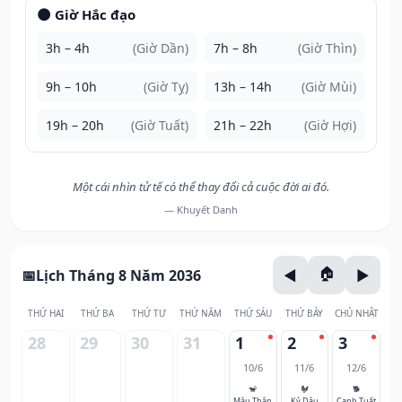
🌑 Giờ Hắc đạo
3h – 4h
(Giờ Dần)
7h – 8h
(Giờ Thìn)
9h – 10h
(Giờ Tỵ)
13h – 14h
(Giờ Mùi)
19h – 20h
(Giờ Tuất)
21h – 22h
(Giờ Hợi)
Một cái nhìn tử tế có thể thay đổi cả cuộc đời ai đó.
— Khuyết Danh
Lịch Tháng 8 Năm 2036
THỨ HAI
THỨ BA
THỨ TƯ
THỨ NĂM
THỨ SÁU
THỨ BẢY
CHỦ NHẬT
28
29
30
31
1
2
3
10/6
11/6
12/6
🐒
🐓
🐕
Mậu Thân
Kỷ Dậu
Canh Tuất