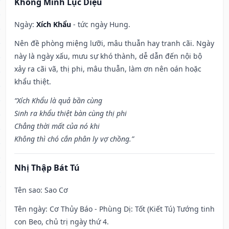
Khổng Minh Lục Diệu
Ngày:
Xích Khẩu
- tức ngày Hung.
Nên đề phòng miệng lưỡi, mâu thuẫn hay tranh cãi. Ngày
này là ngày xấu, mưu sự khó thành, dễ dẫn đến nội bộ
xảy ra cãi vã, thị phi, mâu thuẫn, làm ơn nên oán hoặc
khẩu thiệt.
“Xích Khẩu là quả bần cùng
Sinh ra khẩu thiệt bàn cùng thị phi
Chẳng thời mất của nó khi
Không thì chó cắn phân ly vợ chồng.”
Nhị Thập Bát Tú
Tên sao
: Sao Cơ
Tên ngày
: Cơ Thủy Báo - Phùng Dị: Tốt (Kiết Tú) Tướng tinh
con Beo, chủ trị ngày thứ 4.