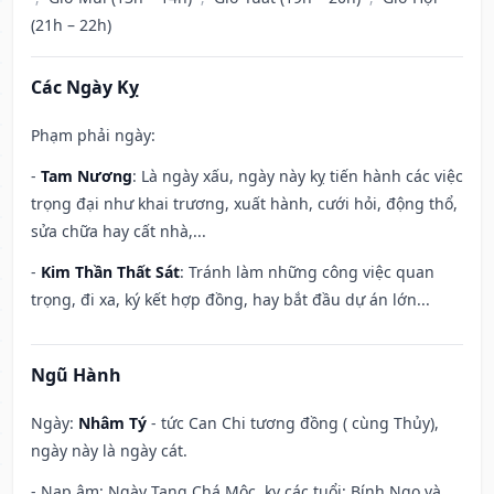
(21h – 22h)
Các Ngày Kỵ
Phạm phải ngày:
-
Tam Nương
: Là ngày xấu, ngày này kỵ tiến hành các việc
trọng đại như khai trương, xuất hành, cưới hỏi, động thổ,
sửa chữa hay cất nhà,...
-
Kim Thần Thất Sát
: Tránh làm những công việc quan
trọng, đi xa, ký kết hợp đồng, hay bắt đầu dự án lớn...
Ngũ Hành
Ngày:
Nhâm Tý
- tức Can Chi tương đồng ( cùng Thủy),
ngày này là ngày cát.
- Nạp âm: Ngày Tang Chá Mộc, kỵ các tuổi: Bính Ngọ và