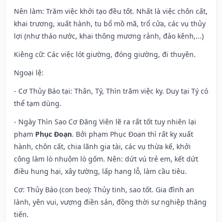
Nên làm
: Trăm việc khởi tạo đều tốt. Nhất là việc chôn cất,
khai trương, xuất hành, tu bổ mồ mã, trổ cửa, các vụ thủy
lợi (như tháo nước, khai thông mương rảnh, đào kênh,...)
Kiêng cữ
: Các việc lót giường, đóng giường, đi thuyền.
Ngoại lệ
:
- Cơ Thủy Báo tại: Thân, Tý, Thìn trăm việc kỵ. Duy tại Tý có
thể tạm dùng.
- Ngày Thìn Sao Cơ Đăng Viên lẽ ra rất tốt tuy nhiên lại
phạm
Phục Đoạn
. Bởi phạm Phục Đoạn thì rất kỵ xuất
hành, chôn cất, chia lãnh gia tài, các vụ thừa kế, khởi
công làm lò nhuộm lò gốm. Nên: dứt vú trẻ em, kết dứt
điều hung hại, xây tường, lấp hang lỗ, làm cầu tiêu.
Cơ: Thủy Báo (con beo): Thủy tinh, sao tốt. Gia đình an
lành, yên vui, vượng điền sản, đồng thời sự nghiệp thăng
tiến.