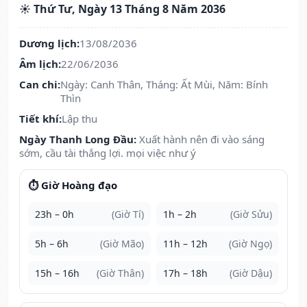
☀️ Thứ Tư, Ngày 13 Tháng 8 Năm 2036
Dương lịch:
13/08/2036
Âm lịch:
22/06/2036
Can chi:
Ngày: Canh Thân, Tháng: Ất Mùi, Năm: Bính
Thìn
Tiết khí:
Lập thu
Ngày Thanh Long Đầu:
Xuất hành nên đi vào sáng
sớm, cầu tài thắng lợi. mọi việc như ý
⏱️ Giờ Hoàng đạo
23h – 0h
(Giờ Tí)
1h – 2h
(Giờ Sửu)
5h – 6h
(Giờ Mão)
11h – 12h
(Giờ Ngọ)
15h – 16h
(Giờ Thân)
17h – 18h
(Giờ Dậu)