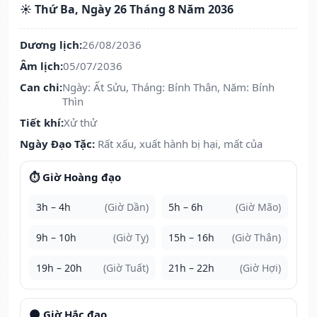
☀️ Thứ Ba, Ngày 26 Tháng 8 Năm 2036
Dương lịch:
26/08/2036
Âm lịch:
05/07/2036
Can chi:
Ngày: Ất Sửu, Tháng: Bính Thân, Năm: Bính
Thìn
Tiết khí:
Xử thử
Ngày Đạo Tặc:
Rất xấu, xuất hành bị hại, mất của
⏱️ Giờ Hoàng đạo
3h – 4h
(Giờ Dần)
5h – 6h
(Giờ Mão)
9h – 10h
(Giờ Tỵ)
15h – 16h
(Giờ Thân)
19h – 20h
(Giờ Tuất)
21h – 22h
(Giờ Hợi)
🌑 Giờ Hắc đạo