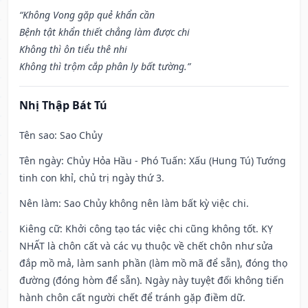
“Không Vong gặp quẻ khẩn cần
Bệnh tật khẩn thiết chẳng làm được chi
Không thì ôn tiểu thê nhi
Không thì trộm cắp phân ly bất tường.”
Nhị Thập Bát Tú
Tên sao
: Sao Chủy
Tên ngày
: Chủy Hỏa Hầu - Phó Tuấn: Xấu (Hung Tú) Tướng
tinh con khỉ, chủ trị ngày thứ 3.
Nên làm
: Sao Chủy không nên làm bất kỳ việc chi.
Kiêng cữ
: Khởi công tạo tác việc chi cũng không tốt. KỴ
NHẤT là chôn cất và các vụ thuộc về chết chôn như sửa
đắp mồ mả, làm sanh phần (làm mồ mã để sẵn), đóng thọ
đường (đóng hòm để sẵn). Ngày này tuyệt đối không tiến
hành chôn cất người chết để tránh gặp điềm dữ.