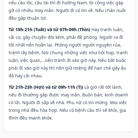
nếu cầu lộc, cầu tài thì đi hướng Nam. Đi công việc gặp
gỡ có nhiều may mắn. Người đi có tin về. Nếu chăn nuôi
đều gặp thuận lợi.
Từ 19h-21h (Tuất) và từ 07h-09h (Thìn)
Hay tranh luận,
cãi cọ, gây chuyện đói kém, phải đề phòng. Người ra đi
tốt nhất nên hoãn lại. Phòng người người nguyền rủa,
tránh lây bệnh. Nói chung những việc như hội họp, tranh
luận, việc quan,…nên tránh đi vào giờ này. Nếu bắt buộc
phải đi vào giờ này thì nên giữ miệng để hạn ché gây ẩu
đả hay cãi nhau.
Từ 21h-23h (Hợi) và từ 09h-11h (Tị)
Là giờ rất tốt lành,
nếu đi thường gặp được may mắn. Buôn bán, kinh doanh
có lời. Người đi sắp về nhà. Phụ nữ có tin mừng. Mọi việc
trong nhà đều hòa hợp. Nếu có bệnh cầu thì sẽ khỏi, gia
đình đều mạnh khỏe.