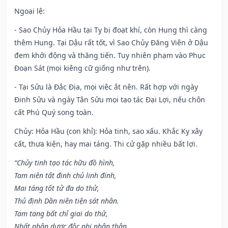
Ngoại lệ
:
- Sao Chủy Hỏa Hầu tại Tỵ bị đoạt khí, còn Hung thì càng
thêm Hung. Tại Dậu rất tốt, vì Sao Chủy Đăng Viên ở Dậu
đem khởi động và thăng tiến. Tuy nhiên phạm vào Phục
Đoạn Sát (mọi kiêng cữ giống như trên).
- Tại Sửu là Đắc Địa, mọi việc ắt nên. Rất hợp với ngày
Đinh Sửu và ngày Tân Sửu mọi tạo tác Đại Lợi, nếu chôn
cất Phú Quý song toàn.
Chủy: Hỏa Hầu (con khỉ): Hỏa tinh, sao xấu. Khắc Kỵ xây
cất, thưa kiện, hay mai táng. Thi cử gặp nhiều bất lợi.
“Chủy tinh tạo tác hữu đồ hình,
Tam niên tất đinh chủ linh đinh,
Mai táng tốt tử đa do thử,
Thủ định Dần niên tiện sát nhân.
Tam tang bất chỉ giai do thử,
Nhất nhân dược độc nhị nhân thân.