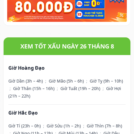
XEM TỐT XẤU NGÀY 26 THÁNG 8
Giờ Hoàng Đạo
Giờ Dần (3h – 4h)
;
Giờ Mão (5h – 6h)
;
Giờ Tỵ (9h – 10h)
;
Giờ Thân (15h – 16h)
;
Giờ Tuất (19h – 20h)
;
Giờ Hợi
(21h – 22h)
Giờ Hắc Đạo
Giờ Tí (23h – 0h)
;
Giờ Sửu (1h – 2h)
;
Giờ Thìn (7h – 8h)
;
Giờ Ngọ (11h – 12h)
;
Giờ Mùi (13h – 14h)
;
Giờ Dậu