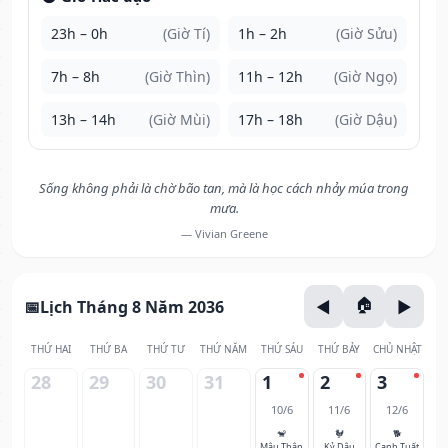
23h – 0h
(Giờ Tí)
1h – 2h
(Giờ Sửu)
7h – 8h
(Giờ Thìn)
11h – 12h
(Giờ Ngọ)
13h – 14h
(Giờ Mùi)
17h – 18h
(Giờ Dậu)
Sống không phải là chờ bão tan, mà là học cách nhảy múa trong
mưa.
— Vivian Greene
Lịch Tháng 8 Năm 2036
THỨ HAI
THỨ BA
THỨ TƯ
THỨ NĂM
THỨ SÁU
THỨ BẢY
CHỦ NHẬT
28
29
30
31
1
2
3
10/6
11/6
12/6
🐒
🐓
🐕
Mậu Thân
Kỷ Dậu
Canh Tuất