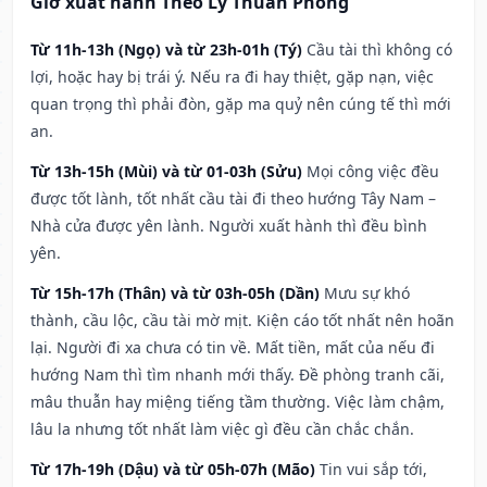
Giờ xuất hành Theo Lý Thuần Phong
Từ 11h-13h (Ngọ) và từ 23h-01h (Tý)
Cầu tài thì không có
lợi, hoặc hay bị trái ý. Nếu ra đi hay thiệt, gặp nạn, việc
quan trọng thì phải đòn, gặp ma quỷ nên cúng tế thì mới
an.
Từ 13h-15h (Mùi) và từ 01-03h (Sửu)
Mọi công việc đều
được tốt lành, tốt nhất cầu tài đi theo hướng Tây Nam –
Nhà cửa được yên lành. Người xuất hành thì đều bình
yên.
Từ 15h-17h (Thân) và từ 03h-05h (Dần)
Mưu sự khó
thành, cầu lộc, cầu tài mờ mịt. Kiện cáo tốt nhất nên hoãn
lại. Người đi xa chưa có tin về. Mất tiền, mất của nếu đi
hướng Nam thì tìm nhanh mới thấy. Đề phòng tranh cãi,
mâu thuẫn hay miệng tiếng tầm thường. Việc làm chậm,
lâu la nhưng tốt nhất làm việc gì đều cần chắc chắn.
Từ 17h-19h (Dậu) và từ 05h-07h (Mão)
Tin vui sắp tới,