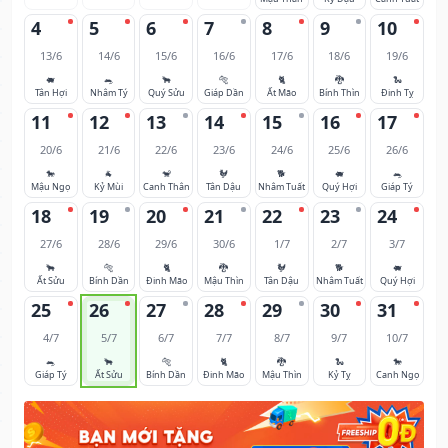
4
5
6
7
8
9
10
13/6
14/6
15/6
16/6
17/6
18/6
19/6
🐖
🐀
🐂
🐅
🐈
🐉
🐍
Tân Hợi
Nhâm Tý
Quý Sửu
Giáp Dần
Ất Mão
Bính Thìn
Đinh Tỵ
11
12
13
14
15
16
17
20/6
21/6
22/6
23/6
24/6
25/6
26/6
🐎
🐐
🐒
🐓
🐕
🐖
🐀
Mậu Ngọ
Kỷ Mùi
Canh Thân
Tân Dậu
Nhâm Tuất
Quý Hợi
Giáp Tý
18
19
20
21
22
23
24
27/6
28/6
29/6
30/6
1/7
2/7
3/7
🐂
🐅
🐈
🐉
🐓
🐕
🐖
Ất Sửu
Bính Dần
Đinh Mão
Mậu Thìn
Tân Dậu
Nhâm Tuất
Quý Hợi
25
26
27
28
29
30
31
4/7
5/7
6/7
7/7
8/7
9/7
10/7
🐀
🐂
🐅
🐈
🐉
🐍
🐎
Giáp Tý
Ất Sửu
Bính Dần
Đinh Mão
Mậu Thìn
Kỷ Tỵ
Canh Ngọ