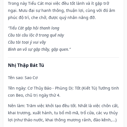
Trong này Tiểu Cát mọi việc đều tốt lành và ít gặp trở
ngại. Mưu đại sự hanh thông, thuận lợi, cùng với đó âm
phúc độ trì, che chở, được quý nhân nâng đỡ.
“Tiểu Cát gặp hội thanh long
Cầu tài cầu lộc ở trong quẻ này
Cầu tài toại ý vui vầy
Bình an vô sự gặp thầy, gặp quen.”
Nhị Thập Bát Tú
Tên sao
: Sao Cơ
Tên ngày
: Cơ Thủy Báo - Phùng Dị: Tốt (Kiết Tú) Tướng tinh
con Beo, chủ trị ngày thứ 4.
Nên làm
: Trăm việc khởi tạo đều tốt. Nhất là việc chôn cất,
khai trương, xuất hành, tu bổ mồ mã, trổ cửa, các vụ thủy
lợi (như tháo nước, khai thông mương rảnh, đào kênh,...)