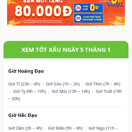
XEM TỐT XẤU NGÀY 5 THÁNG 1
Giờ Hoàng Đạo
Giờ Tí (23h – 0h)
;
Giờ Sửu (1h – 2h)
;
Giờ Thìn (7h – 8h)
;
Giờ Tỵ (9h – 10h)
;
Giờ Mùi (13h – 14h)
;
Giờ Tuất (19h
– 20h)
Giờ Hắc Đạo
Giờ Dần (3h – 4h)
;
Giờ Mão (5h – 6h)
;
Giờ Ngọ (11h –