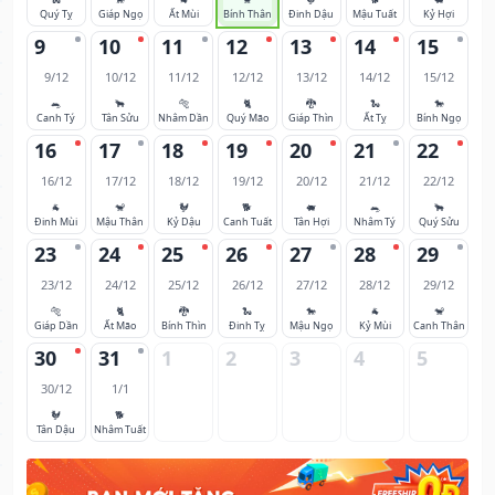
Quý Tỵ
Giáp Ngọ
Ất Mùi
Bính Thân
Đinh Dậu
Mậu Tuất
Kỷ Hợi
9
10
11
12
13
14
15
9/12
10/12
11/12
12/12
13/12
14/12
15/12
🐀
🐂
🐅
🐈
🐉
🐍
🐎
Canh Tý
Tân Sửu
Nhâm Dần
Quý Mão
Giáp Thìn
Ất Tỵ
Bính Ngọ
16
17
18
19
20
21
22
16/12
17/12
18/12
19/12
20/12
21/12
22/12
🐐
🐒
🐓
🐕
🐖
🐀
🐂
Đinh Mùi
Mậu Thân
Kỷ Dậu
Canh Tuất
Tân Hợi
Nhâm Tý
Quý Sửu
23
24
25
26
27
28
29
23/12
24/12
25/12
26/12
27/12
28/12
29/12
🐅
🐈
🐉
🐍
🐎
🐐
🐒
Giáp Dần
Ất Mão
Bính Thìn
Đinh Tỵ
Mậu Ngọ
Kỷ Mùi
Canh Thân
30
31
1
2
3
4
5
30/12
1/1
🐓
🐕
Tân Dậu
Nhâm Tuất