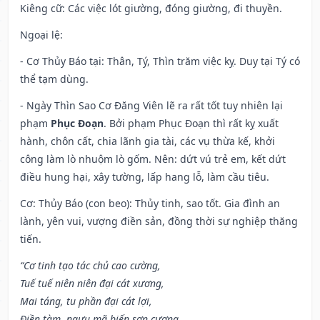
Kiêng cữ
: Các việc lót giường, đóng giường, đi thuyền.
Ngoại lệ
:
- Cơ Thủy Báo tại: Thân, Tý, Thìn trăm việc kỵ. Duy tại Tý có
thể tạm dùng.
- Ngày Thìn Sao Cơ Đăng Viên lẽ ra rất tốt tuy nhiên lại
phạm
Phục Đoạn
. Bởi phạm Phục Đoạn thì rất kỵ xuất
hành, chôn cất, chia lãnh gia tài, các vụ thừa kế, khởi
công làm lò nhuộm lò gốm. Nên: dứt vú trẻ em, kết dứt
điều hung hại, xây tường, lấp hang lỗ, làm cầu tiêu.
Cơ: Thủy Báo (con beo): Thủy tinh, sao tốt. Gia đình an
lành, yên vui, vượng điền sản, đồng thời sự nghiệp thăng
tiến.
“Cơ tinh tạo tác chủ cao cường,
Tuế tuế niên niên đại cát xương,
Mai táng, tu phần đại cát lợi,
Điền tàm, ngưu mã biến sơn cương.