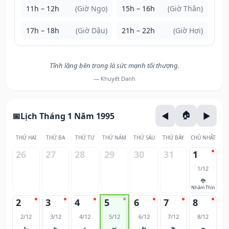
11h – 12h
(Giờ Ngọ)
15h – 16h
(Giờ Thân)
17h – 18h
(Giờ Dậu)
21h – 22h
(Giờ Hợi)
Tĩnh lặng bên trong là sức mạnh tối thượng.
— Khuyết Danh
Lịch Tháng 1 Năm 1995
THỨ HAI
THỨ BA
THỨ TƯ
THỨ NĂM
THỨ SÁU
THỨ BẢY
CHỦ NHẬT
26
27
28
29
30
31
1
1/12
🐉
Nhâm Thìn
2
3
4
5
6
7
8
2/12
3/12
4/12
5/12
6/12
7/12
8/12
🐍
🐎
🐐
🐒
🐓
🐕
🐖