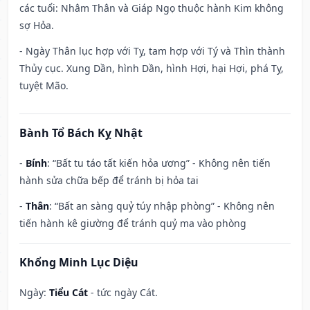
các tuổi: Nhâm Thân và Giáp Ngọ thuộc hành Kim không
sợ Hỏa.
- Ngày Thân lục hợp với Tỵ, tam hợp với Tý và Thìn thành
Thủy cục. Xung Dần, hình Dần, hình Hợi, hại Hợi, phá Tỵ,
tuyệt Mão.
Bành Tổ Bách Kỵ Nhật
-
Bính
: “Bất tu táo tất kiến hỏa ương” - Không nên tiến
hành sửa chữa bếp để tránh bị hỏa tai
-
Thân
: “Bất an sàng quỷ túy nhập phòng” - Không nên
tiến hành kê giường để tránh quỷ ma vào phòng
Khổng Minh Lục Diệu
Ngày:
Tiểu Cát
- tức ngày Cát.