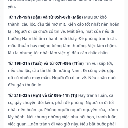
yên.
Từ 17h-19h (Dậu) và từ 05h-07h (Mão)
Mưu sự khó
thành, cầu lộc, cầu tài mờ mịt. Kiện cáo tốt nhất nên hoãn
lại. Người đi xa chưa có tin về. Mất tiền, mất của nếu đi
hướng Nam thì tìm nhanh mới thấy. Đề phòng tranh cãi,
mâu thuẫn hay miệng tiếng tầm thường. Việc làm chậm,
lâu la nhưng tốt nhất làm việc gì đều cần chắc chắn.
Từ 19h-21h (Tuất) và từ 07h-09h (Thìn)
Tin vui sắp tới,
nếu cầu lộc, cầu tài thì đi hướng Nam. Đi công việc gặp
gỡ có nhiều may mắn. Người đi có tin về. Nếu chăn nuôi
đều gặp thuận lợi.
Từ 21h-23h (Hợi) và từ 09h-11h (Tị)
Hay tranh luận, cãi
cọ, gây chuyện đói kém, phải đề phòng. Người ra đi tốt
nhất nên hoãn lại. Phòng người người nguyền rủa, tránh
lây bệnh. Nói chung những việc như hội họp, tranh luận,
việc quan,…nên tránh đi vào giờ này. Nếu bắt buộc phải