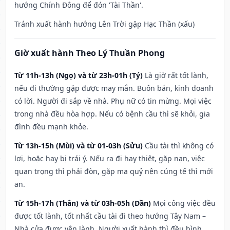
hướng Chính Đông để đón 'Tài Thần'.
Tránh xuất hành hướng Lên Trời gặp Hạc Thần (xấu)
Giờ xuất hành Theo Lý Thuần Phong
Từ 11h-13h (Ngọ) và từ 23h-01h (Tý)
Là giờ rất tốt lành,
nếu đi thường gặp được may mắn. Buôn bán, kinh doanh
có lời. Người đi sắp về nhà. Phụ nữ có tin mừng. Mọi việc
trong nhà đều hòa hợp. Nếu có bệnh cầu thì sẽ khỏi, gia
đình đều mạnh khỏe.
Từ 13h-15h (Mùi) và từ 01-03h (Sửu)
Cầu tài thì không có
lợi, hoặc hay bị trái ý. Nếu ra đi hay thiệt, gặp nạn, việc
quan trọng thì phải đòn, gặp ma quỷ nên cúng tế thì mới
an.
Từ 15h-17h (Thân) và từ 03h-05h (Dần)
Mọi công việc đều
được tốt lành, tốt nhất cầu tài đi theo hướng Tây Nam –
Nhà cửa được yên lành. Người xuất hành thì đều bình