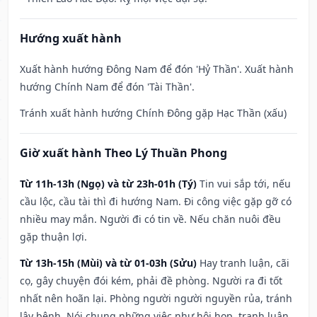
Hướng xuất hành
Xuất hành hướng Đông Nam để đón 'Hỷ Thần'. Xuất hành
hướng Chính Nam để đón 'Tài Thần'.
Tránh xuất hành hướng Chính Đông gặp Hạc Thần (xấu)
Giờ xuất hành Theo Lý Thuần Phong
Từ 11h-13h (Ngọ) và từ 23h-01h (Tý)
Tin vui sắp tới, nếu
cầu lộc, cầu tài thì đi hướng Nam. Đi công việc gặp gỡ có
nhiều may mắn. Người đi có tin về. Nếu chăn nuôi đều
gặp thuận lợi.
Từ 13h-15h (Mùi) và từ 01-03h (Sửu)
Hay tranh luận, cãi
cọ, gây chuyện đói kém, phải đề phòng. Người ra đi tốt
nhất nên hoãn lại. Phòng người người nguyền rủa, tránh
lây bệnh. Nói chung những việc như hội họp, tranh luận,