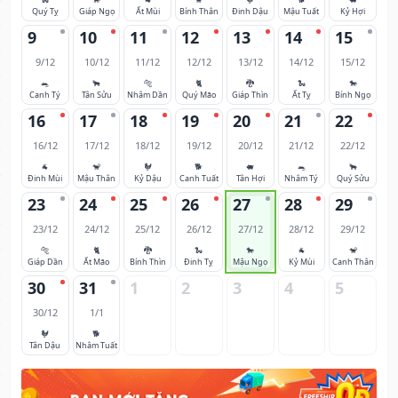
Quý Tỵ
Giáp Ngọ
Ất Mùi
Bính Thân
Đinh Dậu
Mậu Tuất
Kỷ Hợi
9
10
11
12
13
14
15
9/12
10/12
11/12
12/12
13/12
14/12
15/12
🐀
🐂
🐅
🐈
🐉
🐍
🐎
Canh Tý
Tân Sửu
Nhâm Dần
Quý Mão
Giáp Thìn
Ất Tỵ
Bính Ngọ
16
17
18
19
20
21
22
16/12
17/12
18/12
19/12
20/12
21/12
22/12
🐐
🐒
🐓
🐕
🐖
🐀
🐂
Đinh Mùi
Mậu Thân
Kỷ Dậu
Canh Tuất
Tân Hợi
Nhâm Tý
Quý Sửu
23
24
25
26
27
28
29
23/12
24/12
25/12
26/12
27/12
28/12
29/12
🐅
🐈
🐉
🐍
🐎
🐐
🐒
Giáp Dần
Ất Mão
Bính Thìn
Đinh Tỵ
Mậu Ngọ
Kỷ Mùi
Canh Thân
30
31
1
2
3
4
5
30/12
1/1
🐓
🐕
Tân Dậu
Nhâm Tuất