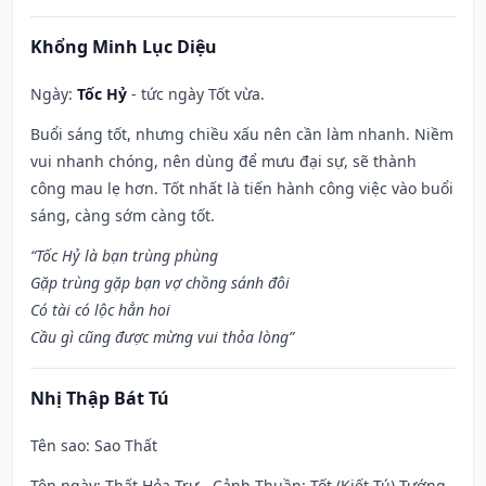
Khổng Minh Lục Diệu
Ngày:
Tốc Hỷ
- tức ngày Tốt vừa.
Buổi sáng tốt, nhưng chiều xấu nên cần làm nhanh. Niềm
vui nhanh chóng, nên dùng để mưu đại sự, sẽ thành
công mau lẹ hơn. Tốt nhất là tiến hành công việc vào buổi
sáng, càng sớm càng tốt.
“Tốc Hỷ là bạn trùng phùng
Gặp trùng gặp bạn vợ chồng sánh đôi
Có tài có lộc hẳn hoi
Cầu gì cũng được mừng vui thỏa lòng”
Nhị Thập Bát Tú
Tên sao
: Sao Thất
Tên ngày
: Thất Hỏa Trư - Cảnh Thuần: Tốt (Kiết Tú) Tướng