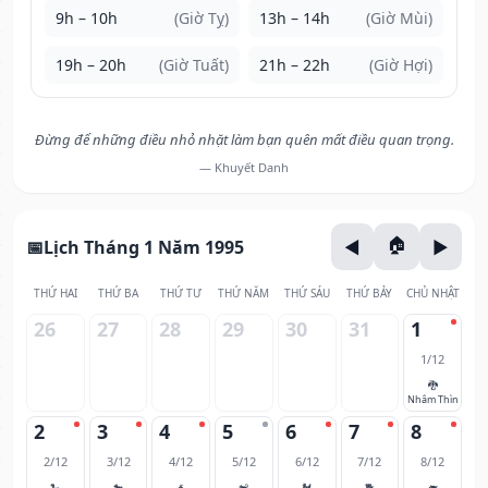
9h – 10h
(Giờ Tỵ)
13h – 14h
(Giờ Mùi)
19h – 20h
(Giờ Tuất)
21h – 22h
(Giờ Hợi)
Đừng để những điều nhỏ nhặt làm bạn quên mất điều quan trọng.
— Khuyết Danh
Lịch Tháng 1 Năm 1995
THỨ HAI
THỨ BA
THỨ TƯ
THỨ NĂM
THỨ SÁU
THỨ BẢY
CHỦ NHẬT
26
27
28
29
30
31
1
1/12
🐉
Nhâm Thìn
2
3
4
5
6
7
8
2/12
3/12
4/12
5/12
6/12
7/12
8/12
🐍
🐎
🐐
🐒
🐓
🐕
🐖