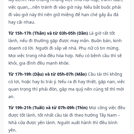
việc quan,…nên tránh đi vào giờ này. Nếu bắt buộc phải
đi vào giờ này thì nên giữ miệng để hạn ché gây ẩu đả
hay cãi nhau.
Từ 15h-17h (Thân) và từ 03h-05h (Dần)
Là giờ rất tốt
lành, nếu đi thường gặp được may mắn. Buôn bán, kinh
doanh có lời. Người đi sắp về nhà. Phụ nữ có tin mừng.
Mọi việc trong nhà đều hòa hợp. Nếu có bệnh cầu thì sẽ
khỏi, gia đình đều mạnh khỏe.
Từ 17h-19h (Dậu) và từ 05h-07h (Mão)
Cầu tài thì không
có lợi, hoặc hay bị trái ý. Nếu ra đi hay thiệt, gặp nạn, việc
quan trọng thì phải đòn, gặp ma quỷ nên cúng tế thì mới
an.
Từ 19h-21h (Tuất) và từ 07h-09h (Thìn)
Mọi công việc đều
được tốt lành, tốt nhất cầu tài đi theo hướng Tây Nam –
Nhà cửa được yên lành. Người xuất hành thì đều bình
yên.