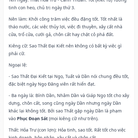
tinh con heo, chủ trị ngày thứ 3.
Nên làm
: Khởi công trăm việc đều đặng tốt. Tốt nhất là
tháo nước, các việc thủy lợi, việc đi thuyền, xây cất nhà
cửa, trổ cửa, cưới gả, chôn cất hay chặt cỏ phá đất.
Kiêng cữ
: Sao Thất Đại Kiết nên không có bất kỳ việc gì
phải cữ.
Ngoại lệ
:
- Sao Thất Đại Kiết tại Ngọ, Tuất và Dần nói chung đều tốt,
đặc biệt ngày Ngọ Đăng viên rất hiển đạt.
- Ba ngày là: Bính Dần, Nhâm Dần và Giáp Ngọ tốt cho xây
dựng, chôn cất, song cũng ngày Dần nhưng ngày Dần
khác lại không tốt. Bởi sao Thất gặp ngày Dần là phạm
vào
Phục Đoạn Sát
(mọi kiêng cữ như trên).
Thất: Hỏa Trư (con lợn): Hỏa tinh, sao tốt. Rất tốt cho việc
kinh doanh, hôn nhân, xây cất và chôn cất.