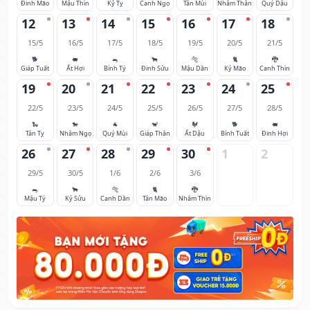
Đinh Mão
Mậu Thìn
Kỷ Tỵ
Canh Ngọ
Tân Mùi
Nhâm Thân
Quý Dậu
12
13
14
15
16
17
18
15/5
16/5
17/5
18/5
19/5
20/5
21/5
🐕
🐖
🐀
🐂
🐅
🐈
🐉
Giáp Tuất
Ất Hợi
Bính Tý
Đinh Sửu
Mậu Dần
Kỷ Mão
Canh Thìn
19
20
21
22
23
24
25
22/5
23/5
24/5
25/5
26/5
27/5
28/5
🐍
🐎
🐐
🐒
🐓
🐕
🐖
Tân Tỵ
Nhâm Ngọ
Quý Mùi
Giáp Thân
Ất Dậu
Bính Tuất
Đinh Hợi
26
27
28
29
30
1
2
29/5
30/5
1/6
2/6
3/6
🐀
🐂
🐅
🐈
🐉
Mậu Tý
Kỷ Sửu
Canh Dần
Tân Mão
Nhâm Thìn