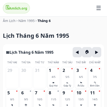
🗓️
Amlich.org
Âm Lịch
>
Năm 1995
>
Tháng 6
Lịch Tháng 6 Năm 1995
Lịch Tháng 6 Năm 1995
THỨ HAI
THỨ BA
THỨ TƯ
THỨ NĂM
THỨ SÁU
THỨ BẢY
CHỦ NHẬT
29
30
31
1
2
3
4
4/5
5/5
6/5
7/5
🐖
🐀
🐂
🐅
Quý Hợi
Giáp Tý
Ất Sửu
Bính Dần
5
6
7
8
9
10
11
8/5
9/5
10/5
11/5
12/5
13/5
14/5
🐈
🐉
🐍
🐎
🐐
🐒
🐓