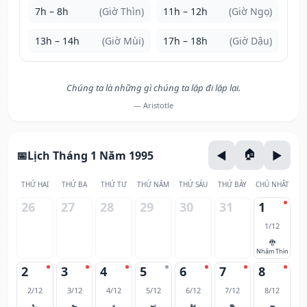
7h – 8h
(Giờ Thìn)
11h – 12h
(Giờ Ngọ)
13h – 14h
(Giờ Mùi)
17h – 18h
(Giờ Dậu)
Chúng ta là những gì chúng ta lặp đi lặp lại.
— Aristotle
Lịch Tháng 1 Năm 1995
THỨ HAI
THỨ BA
THỨ TƯ
THỨ NĂM
THỨ SÁU
THỨ BẢY
CHỦ NHẬT
26
27
28
29
30
31
1
1/12
🐉
Nhâm Thìn
2
3
4
5
6
7
8
2/12
3/12
4/12
5/12
6/12
7/12
8/12
🐍
🐎
🐐
🐒
🐓
🐕
🐖