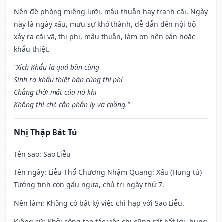
Nên đề phòng miệng lưỡi, mâu thuẫn hay tranh cãi. Ngày
này là ngày xấu, mưu sự khó thành, dễ dẫn đến nội bộ
xảy ra cãi vã, thị phi, mâu thuẫn, làm ơn nên oán hoặc
khẩu thiệt.
“Xích Khẩu là quả bần cùng
Sinh ra khẩu thiệt bàn cùng thị phi
Chẳng thời mất của nó khi
Không thì chó cắn phân ly vợ chồng.”
Nhị Thập Bát Tú
Tên sao
: Sao Liễu
Tên ngày
: Liễu Thổ Chương Nhậm Quang: Xấu (Hung tú)
Tướng tinh con gấu ngựa, chủ trị ngày thứ 7.
Nên làm
: Không có bất kỳ việc chi hạp với Sao Liễu.
Kiêng cữ
: Khởi công tạo tác việc chi cũng rất bất lợi, hung