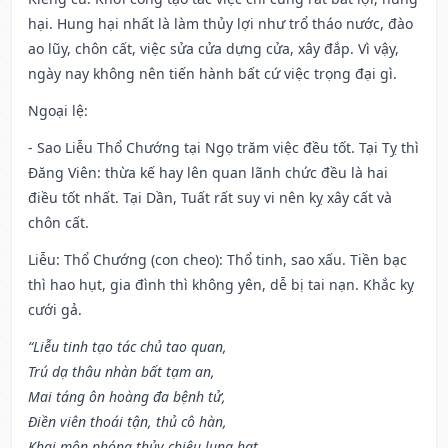
hại. Hung hại nhất là làm thủy lợi như trổ tháo nước, đào
ao lũy, chôn cất, việc sửa cửa dựng cửa, xây đắp. Vì vậy,
ngày nay không nên tiến hành bất cứ việc trọng đại gì.
Ngoại lệ
:
- Sao Liễu Thổ Chướng tại Ngọ trăm việc đều tốt. Tại Tỵ thì
Đăng Viên: thừa kế hay lên quan lãnh chức đều là hai
điều tốt nhất. Tại Dần, Tuất rất suy vi nên kỵ xây cất và
chôn cất.
Liễu: Thổ Chướng (con cheo): Thổ tinh, sao xấu. Tiền bạc
thì hao hụt, gia đình thì không yên, dễ bị tai nạn. Khắc kỵ
cưới gả.
“Liễu tinh tạo tác chủ tao quan,
Trú dạ thâu nhàn bất tạm an,
Mai táng ôn hoàng đa bệnh tử,
Điền viên thoái tận, thủ cô hàn,
Khai môn phóng thủy chiêu lung hạt,