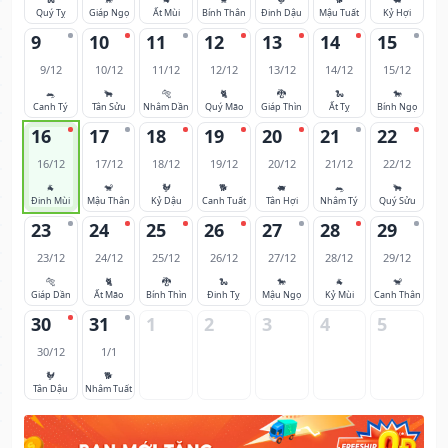
Quý Tỵ
Giáp Ngọ
Ất Mùi
Bính Thân
Đinh Dậu
Mậu Tuất
Kỷ Hợi
9
10
11
12
13
14
15
9/12
10/12
11/12
12/12
13/12
14/12
15/12
🐀
🐂
🐅
🐈
🐉
🐍
🐎
Canh Tý
Tân Sửu
Nhâm Dần
Quý Mão
Giáp Thìn
Ất Tỵ
Bính Ngọ
16
17
18
19
20
21
22
16/12
17/12
18/12
19/12
20/12
21/12
22/12
🐐
🐒
🐓
🐕
🐖
🐀
🐂
Đinh Mùi
Mậu Thân
Kỷ Dậu
Canh Tuất
Tân Hợi
Nhâm Tý
Quý Sửu
23
24
25
26
27
28
29
23/12
24/12
25/12
26/12
27/12
28/12
29/12
🐅
🐈
🐉
🐍
🐎
🐐
🐒
Giáp Dần
Ất Mão
Bính Thìn
Đinh Tỵ
Mậu Ngọ
Kỷ Mùi
Canh Thân
30
31
1
2
3
4
5
30/12
1/1
🐓
🐕
Tân Dậu
Nhâm Tuất