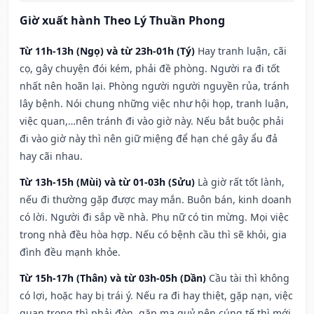
Giờ xuất hành Theo Lý Thuần Phong
Từ 11h-13h (Ngọ) và từ 23h-01h (Tý)
Hay tranh luận, cãi
cọ, gây chuyện đói kém, phải đề phòng. Người ra đi tốt
nhất nên hoãn lại. Phòng người người nguyền rủa, tránh
lây bệnh. Nói chung những việc như hội họp, tranh luận,
việc quan,…nên tránh đi vào giờ này. Nếu bắt buộc phải
đi vào giờ này thì nên giữ miệng để hạn ché gây ẩu đả
hay cãi nhau.
Từ 13h-15h (Mùi) và từ 01-03h (Sửu)
Là giờ rất tốt lành,
nếu đi thường gặp được may mắn. Buôn bán, kinh doanh
có lời. Người đi sắp về nhà. Phụ nữ có tin mừng. Mọi việc
trong nhà đều hòa hợp. Nếu có bệnh cầu thì sẽ khỏi, gia
đình đều mạnh khỏe.
Từ 15h-17h (Thân) và từ 03h-05h (Dần)
Cầu tài thì không
có lợi, hoặc hay bị trái ý. Nếu ra đi hay thiệt, gặp nạn, việc
quan trọng thì phải đòn, gặp ma quỷ nên cúng tế thì mới