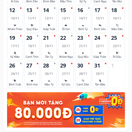
Ất Sửu
Bính Dần
Đinh Mão
Mậu Thìn
Kỷ Tỵ
Canh Ngọ
Tân Mùi
12
13
14
15
16
17
18
10/11
11/11
12/11
13/11
14/11
15/11
16/11
🐒
🐓
🐕
🐖
🐀
🐂
🐅
Nhâm Thân
Quý Dậu
Giáp Tuất
Ất Hợi
Bính Tý
Đinh Sửu
Mậu Dần
19
20
21
22
23
24
25
17/11
18/11
19/11
20/11
21/11
22/11
23/11
🐈
🐉
🐍
🐎
🐐
🐒
🐓
Kỷ Mão
Canh Thìn
Tân Tỵ
Nhâm Ngọ
Quý Mùi
Giáp Thân
Ất Dậu
26
27
28
29
30
31
1
24/11
25/11
26/11
27/11
28/11
29/11
🐕
🐖
🐀
🐂
🐅
🐈
Bính Tuất
Đinh Hợi
Mậu Tý
Kỷ Sửu
Canh Dần
Tân Mão