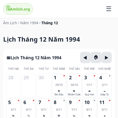
🗓️
Amlich.org
Âm Lịch
>
Năm 1994
>
Tháng 12
Lịch Tháng 12 Năm 1994
Lịch Tháng 12 Năm 1994
THỨ HAI
THỨ BA
THỨ TƯ
THỨ NĂM
THỨ SÁU
THỨ BẢY
CHỦ NHẬT
28
29
30
1
2
3
4
29/10
30/10
1/11
2/11
🐓
🐕
🐖
🐀
Tân Dậu
Nhâm Tuất
Quý Hợi
Giáp Tý
5
6
7
8
9
10
11
3/11
4/11
5/11
6/11
7/11
8/11
9/11
🐂
🐅
🐈
🐉
🐍
🐎
🐐