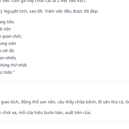
việc cưới gả hay chôn cất là 2 việc ĐẠI KIẾT.
): Nguyệt tinh, sao tốt. Trăm việc đều được tốt đẹp.
ang tiền,
t tiền
m quan chức,
hong niên
cát lật,
an nhiên,
hùng thử nhật,
ọ toàn.”
, giao dịch, động thổ san nền, cầu thầy chữa bệnh, đi săn thú cá, 
đi chơi xa, mở cửa hiệu buôn bán, xuất tiền của.