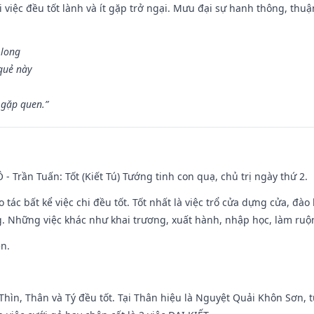
 việc đều tốt lành và ít gặp trở ngại. Mưu đại sự hanh thông, thuậ
 long
 quẻ này
 gặp quen.”
Ô - Trần Tuấn: Tốt (Kiết Tú) Tướng tinh con quạ, chủ trị ngày thứ 2.
o tác bất kể việc chi đều tốt. Tốt nhất là việc trổ cửa dựng cửa, đà
. Những việc khác như khai trương, xuất hành, nhập học, làm ruộn
ền.
 Thìn, Thân và Tý đều tốt. Tại Thân hiệu là Nguyệt Quải Khôn Sơn, t