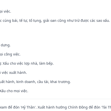
i việc.
ệc cúng bái, tế tự, tố tụng, giải oan cũng như trừ được các sao xấu.
y dựng.
ọi công việc.
: Xấu cho việc lợp nhà, làm bếp.
i việc xuất hành.
uất hành, kinh doanh, cầu tài, khai trương.
Xấu cho mọi việc.
am để đón 'Hỷ Thần'. Xuất hành hướng Chính Đông để đón 'Tài Th