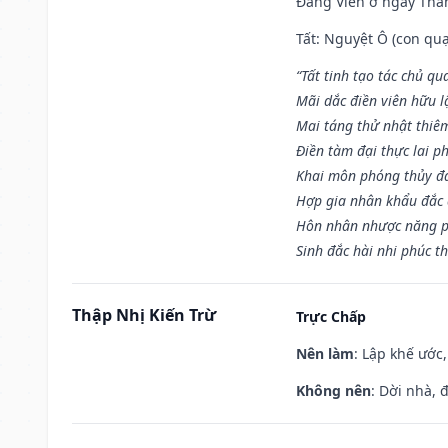
Đăng Viên ở ngày Thân 
Tất: Nguyệt Ô (con quạ
“Tất tinh tạo tác chủ qu
Mãi dắc điền viên hữu lậ
Mai táng thử nhật thiê
Điền tàm đại thực lai p
Khai môn phóng thủy đa 
Hợp gia nhân khẩu đắc 
Hôn nhân nhược năng p
Sinh đắc hài nhi phúc th
Thập Nhị Kiến Trừ
Trực Chấp
Nên làm
: Lập khế ước
Không nên
: Dời nhà, 