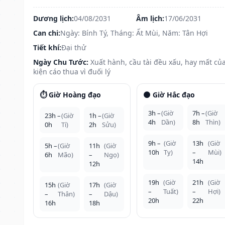
Dương lịch:
04/08/2031
Âm lịch:
17/06/2031
Can chi:
Ngày: Bính Tý, Tháng: Ất Mùi, Năm: Tân Hợi
Tiết khí:
Đại thử
Ngày Chu Tước:
Xuất hành, cầu tài đều xấu, hay mất của
kiện cáo thua vì đuối lý
⏱️ Giờ Hoàng đạo
🌑 Giờ Hắc đạo
3h –
(Giờ
7h –
(Giờ
23h –
(Giờ
1h –
(Giờ
4h
Dần)
8h
Thìn)
0h
Tí)
2h
Sửu)
9h –
(Giờ
13h
(Giờ
5h –
(Giờ
11h
(Giờ
10h
Tỵ)
–
Mùi)
6h
Mão)
–
Ngọ)
14h
12h
19h
(Giờ
21h
(Giờ
15h
(Giờ
17h
(Giờ
–
Tuất)
–
Hợi)
–
Thân)
–
Dậu)
20h
22h
16h
18h