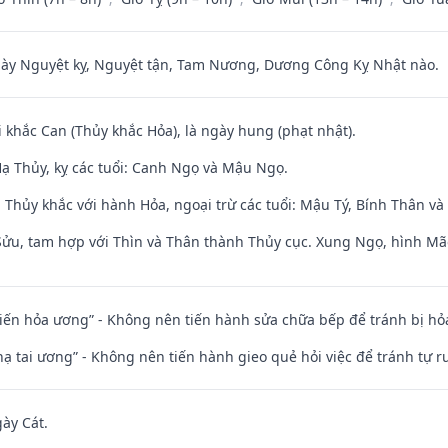
 Nguyệt kỵ, Nguyệt tận, Tam Nương, Dương Công Kỵ Nhật nào.
i khắc Can (Thủy khắc Hỏa), là ngày hung (phạt nhật).
ạ Thủy, kỵ các tuổi: Canh Ngọ và Mậu Ngọ.
 Thủy khắc với hành Hỏa, ngoại trừ các tuổi: Mậu Tý, Bính Thân 
 Sửu, tam hợp với Thìn và Thân thành Thủy cục. Xung Ngọ, hình Mão
t kiến hỏa ương” - Không nên tiến hành sửa chữa bếp để tránh bị hỏa
nhạ tai ương” - Không nên tiến hành gieo quẻ hỏi việc để tránh tự r
gày Cát.