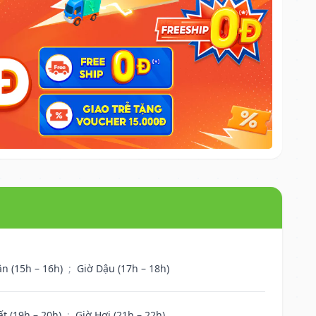
ân (15h – 16h)
;
Giờ Dậu (17h – 18h)
ất (19h – 20h)
;
Giờ Hợi (21h – 22h)