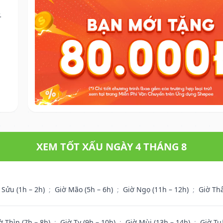
.
XEM TỐT XẤU NGÀY 4 THÁNG 8
 Sửu (1h – 2h)
;
Giờ Mão (5h – 6h)
;
Giờ Ngọ (11h – 12h)
;
Giờ Th
ờ Thìn (7h – 8h)
;
Giờ Tỵ (9h – 10h)
;
Giờ Mùi (13h – 14h)
;
Giờ Tu