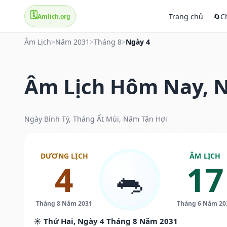
🗓️
Trang chủ
🔄
C
Amlich.org
Âm Lịch
>
Năm 2031
>
Tháng 8
>
Ngày 4
Âm Lịch Hôm Nay, N
Ngày Bính Tý, Tháng Ất Mùi, Năm Tân Hợi
DƯƠNG LỊCH
ÂM LỊCH
4
17
🐀
Tháng 8 Năm 2031
Tháng 6 Năm 20
☀️ Thứ Hai, Ngày 4 Tháng 8 Năm 2031