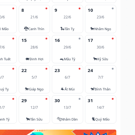
8
9
10
0/6
21/6
22/6
23/6
🐉
🐍
🐎
ỷ Mão
Canh Thìn
Tân Tỵ
Nhâm Ngọ
15
16
17
7/6
28/6
29/6
30/6
🐖
🐀
🐂
nh Tuất
Đinh Hợi
Mậu Tý
Kỷ Sửu
22
23
24
4/7
5/7
6/7
7/7
🐎
🐐
🐒
uý Tỵ
Giáp Ngọ
Ất Mùi
Bính Thân
29
30
31
1/7
12/7
13/7
14/7
🐂
🐅
🐈
anh Tý
Tân Sửu
Nhâm Dần
Quý Mão