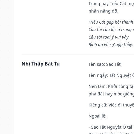
Trong này Tiểu Cát mọi
nhân nâng đỡ.
“Tiểu Cát gặp hội thanh
Cầu tài cầu lộc ở trong
Cầu tài toại ý vui vầy
Bình an vô sự gặp thầy,
Nhị Thập Bát Tú
Tên sao
: Sao Tất
Tên ngày
: Tất Nguyệt 
Nên làm
: Khởi công tạ
phá đất hay móc giếng
Kiêng cữ
: Việc đi thuy
Ngoại lệ
:
- Sao Tất Nguyệt Ô tại