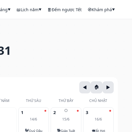
háng
📖
Lịch năm
🧧
Đếm ngược Tết
🧭
Khám phá
▼
▼
▼
31
 NĂM
THỨ SÁU
THỨ BẢY
CHỦ NHẬT
🌕
1
2
3
14/6
15/6
16/6
🐓
🐕
🐖
Quý Dậu
Giáp Tuất
Ất Hợi