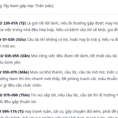
g Tây Nam gặp Hạc Thần (xấu)
ừ 23h-01h (Tý)
Là giờ rất tốt lành, nếu đi thường gặp được may mắ
ọi việc trong nhà đều hòa hợp. Nếu có bệnh cầu thì sẽ khỏi, gia 
ừ 01-03h (Sửu)
Cầu tài thì không có lợi, hoặc hay bị trái ý. Nếu ra 
ì mới an.
từ 03h-05h (Dần)
Mọi công việc đều được tốt lành, tốt nhất cầu t
ều bình yên.
từ 05h-07h (Mão)
Mưu sự khó thành, cầu lộc, cầu tài mờ mịt. Kiện c
hướng Nam thì tìm nhanh mới thấy. Đề phòng tranh cãi, mâu thuẫn
ệc gì đều cần chắc chắn.
từ 07h-09h (Thìn)
Tin vui sắp tới, nếu cầu lộc, cầu tài thì đi hướ
ôi đều gặp thuận lợi.
ừ 09h-11h (Tị)
Hay tranh luận, cãi cọ, gây chuyện đói kém, phải đề
nh lây bệnh. Nói chung những việc như hội họp, tranh luận, việc q