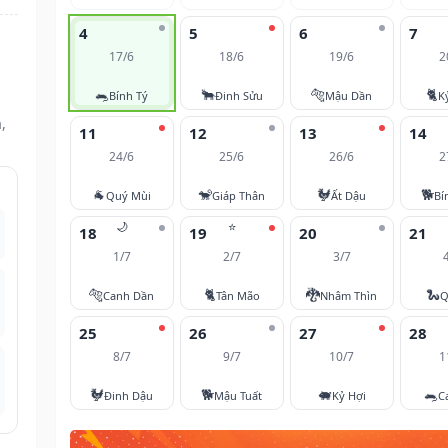
4
5
6
7
17/6
18/6
19/6
2
🐀
🐂
🐅
🐈
Bính Tý
Đinh Sửu
Mậu Dần
K
,
11
12
13
14
24/6
25/6
26/6
2
🐐
🐒
🐓
🐕
Quý Mùi
Giáp Thân
Ất Dậu
Bí
🌙
⭐
18
19
20
21
1/7
2/7
3/7
🐅
🐈
🐉
🐍
Canh Dần
Tân Mão
Nhâm Thìn
Q
25
26
27
28
8/7
9/7
10/7
1
🐓
🐕
🐖
🐀
Đinh Dậu
Mậu Tuất
Kỷ Hợi
C