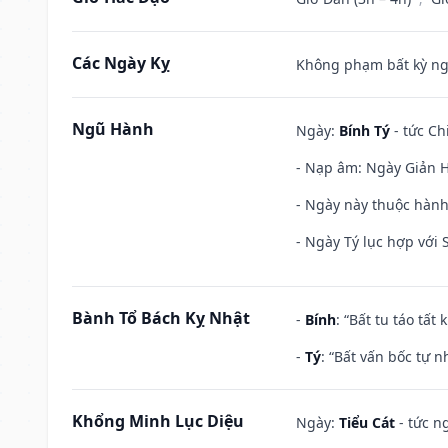
Các Ngày Kỵ
Không phạm bất kỳ ngày
Ngũ Hành
Ngày:
Bính Tý
- tức Ch
- Nạp âm: Ngày Giản H
- Ngày này thuộc hành
- Ngày Tý lục hợp với
Bành Tổ Bách Kỵ Nhật
-
Bính
: “Bất tu táo tấ
-
Tý
: “Bất vấn bốc tự 
Khổng Minh Lục Diệu
Ngày:
Tiểu Cát
- tức n