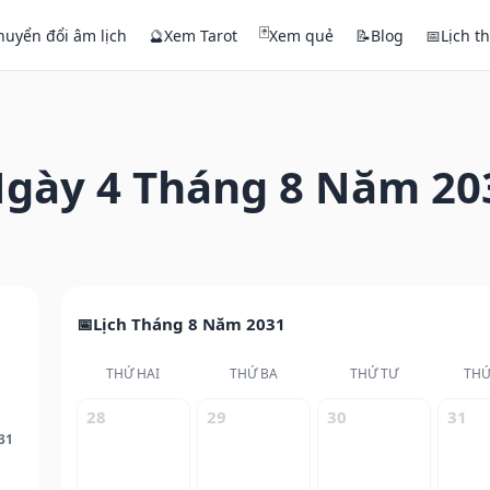
🃏
huyển đổi âm lịch
🔮
Xem Tarot
Xem quẻ
📝
Blog
📅
Lịch t
gày 4 Tháng 8 Năm 20
Lịch Tháng 8 Năm 2031
THỨ HAI
THỨ BA
THỨ TƯ
THỨ
28
29
30
31
31