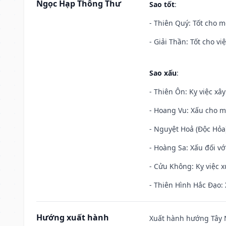
Ngọc Hạp Thông Thư
Sao tốt
:
- Thiên Quý: Tốt cho mọ
- Giải Thần: Tốt cho vi
Sao xấu
:
- Thiên Ôn: Kỵ việc xâ
- Hoang Vu: Xấu cho m
- Nguyệt Hoả (Độc Hỏa)
- Hoàng Sa: Xấu đối vớ
- Cửu Không: Kỵ việc x
- Thiên Hình Hắc Đạo: 
Hướng xuất hành
Xuất hành hướng Tây N