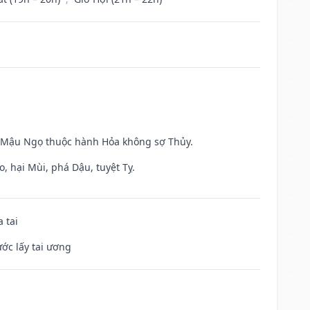
và Mậu Ngọ thuộc hành Hỏa không sợ Thủy.
, hại Mùi, phá Dậu, tuyệt Tỵ.
 tai
ước lấy tai ương