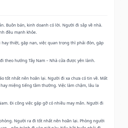
n. Buôn bán, kinh doanh có lời. Người đi sắp về nhà.
đình đều mạnh khỏe.
đi hay thiệt, gặp nạn, việc quan trọng thì phải đòn, gặp
ài đi theo hướng Tây Nam – Nhà cửa được yên lành.
áo tốt nhất nên hoãn lại. Người đi xa chưa có tin về. Mất
 hay miệng tiếng tầm thường. Việc làm chậm, lâu la
ng Nam. Đi công việc gặp gỡ có nhiều may mắn. Người đi
 phòng. Người ra đi tốt nhất nên hoãn lại. Phòng người
uan,…nên tránh đi vào giờ này. Nếu bắt buộc phải đi