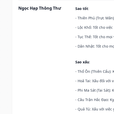
Ngọc Hạp Thông Thư
Sao tốt
:
- Thiên Phú (Trực Mãn)
- Lộc Khố: Tốt cho việc
- Tục Thế: Tốt cho mọi 
- Dân Nhật: Tốt cho mọ
Sao xấu
:
- Thổ Ôn (Thiên Cẩu): K
- Hoả Tai: Xấu đối với 
- Phi Ma Sát (Tai Sát): 
- Câu Trận Hắc Đạo: Kỵ
- Quả Tú: Xấu với việc g