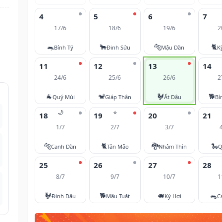
4
5
6
7
17/6
18/6
19/6
2
🐀
🐂
🐅
🐈
Bính Tý
Đinh Sửu
Mậu Dần
K
11
12
13
14
24/6
25/6
26/6
2
🐐
🐒
🐓
🐕
Quý Mùi
Giáp Thân
Ất Dậu
Bí
🌙
⭐
18
19
20
21
1/7
2/7
3/7
🐅
🐈
🐉
🐍
Canh Dần
Tân Mão
Nhâm Thìn
Q
25
26
27
28
8/7
9/7
10/7
1
🐓
🐕
🐖
🐀
Đinh Dậu
Mậu Tuất
Kỷ Hợi
C