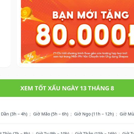
XEM TỐT XẤU NGÀY 13 THÁNG 8
 Dần (3h – 4h)
;
Giờ Mão (5h – 6h)
;
Giờ Ngọ (11h – 12h)
;
Giờ Mù
ờ Thìn (7h – 8h)
;
Giờ Tỵ (9h – 10h)
;
Giờ Thân (15h – 16h)
;
Giờ T