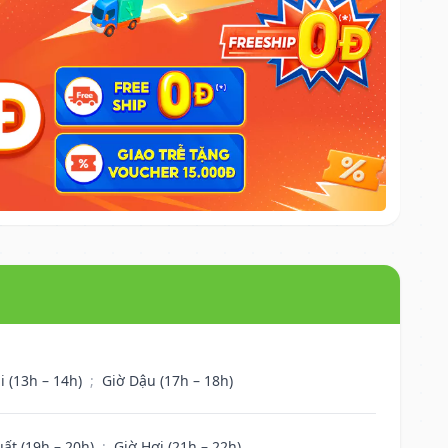
i (13h – 14h)
;
Giờ Dậu (17h – 18h)
uất (19h – 20h)
;
Giờ Hợi (21h – 22h)