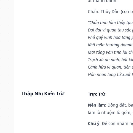
ắt thành danh.
Chẩn: Thủy Dẫn (con tr
“Chẩn tinh lâm thủy tạo
Đại đại vi quan thụ sắc
Phú quý vinh hoa tăng 
Khố mãn thương doanh 
Mai táng văn tinh lai ch
Trạch xá an ninh, bất k
Cánh hữu vi quan, tiên 
Hôn nhân long tử xuất 
Thập Nhị Kiến Trừ
Trực Trừ
Nên làm
: Động đất, b
làm lò nhuộm lò gốm,
Chú ý
: Đẻ con nhằm n