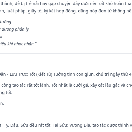
 thành, dễ bị trễ nải hay gặp chuyện dây dưa nên rất khó hoàn th
ính, luật pháp, giấy tờ, ký kết hợp đồng, dâng nộp đơn từ không nên
 tường
a đường phân ly
hi
iều khi nhọc nhằn.”
ẫn - Lưu Trực: Tốt (Kiết Tú) Tướng tinh con giun, chủ trị ngày thứ 4
i công tạo tác rất tốt lành. Tốt nhất là cưới gả, xây cất lầu gác và
ng tốt.
ền.
i Tỵ, Dậu, Sửu đều rất tốt. Tại Sửu: Vượng Địa, tạo tác được thịnh