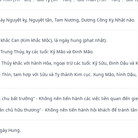
 Nguyệt kỵ, Nguyệt tận, Tam Nương, Dương Công Kỵ Nhật nào.
 khắc Can (Kim khắc Mộc), là ngày hung (phạt nhật).
Trung Thủy, kỵ các tuổi: Kỷ Mão và Đinh Mão.
 Thủy khắc với hành Hỏa, ngoại trừ các tuổi: Kỷ Sửu, Đinh Dậu và
 Thìn, tam hợp với Sửu và Tỵ thành Kim cục. Xung Mão, hình Dậu, h
iên chu bất trưởng” - Không nên tiến hành các việc liên quan đến g
 tân chủ hữu thương” - Không nên tiến hành hội khách để tránh tân
ngày Hung.