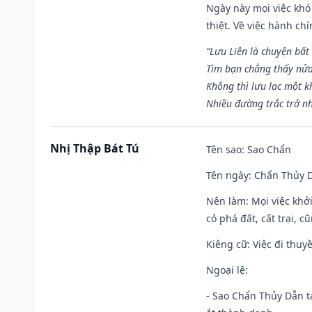
Ngày này mọi việc khó
thiệt. Về việc hành ch
“Lưu Liên là chuyện bất
Tìm bạn chẳng thấy nử
Không thì lưu lạc một k
Nhiều đường trắc trở nh
Nhị Thập Bát Tú
Tên sao
: Sao Chẩn
Tên ngày
: Chẩn Thủy D
Nên làm
: Mọi việc khở
cỏ phá đất, cất trại, cũ
Kiêng cữ
: Việc đi thuy
Ngoại lệ
:
- Sao Chẩn Thủy Dẫn tạ