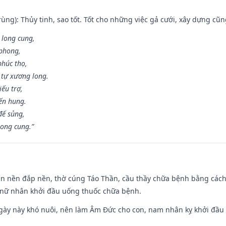
ùng): Thủy tinh, sao tốt. Tốt cho những việc gả cưới, xây dựng cũ
 long cung,
 phong,
phúc thọ,
tự xương long.
iếu trợ,
iến hung.
đế sủng,
long cung.”
an nền đắp nền, thờ cúng Táo Thần, cầu thầy chữa bệnh bằng cách
 nữ nhân khởi đầu uống thuốc chữa bệnh.
gày này khó nuôi, nên làm Âm Đức cho con, nam nhân kỵ khởi đầu