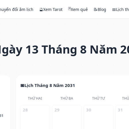
🃏
huyển đổi âm lịch
🔮
Xem Tarot
Xem quẻ
📝
Blog
📅
Lịch t
gày 13 Tháng 8 Năm 2
Lịch Tháng 8 Năm 2031
THỨ HAI
THỨ BA
THỨ TƯ
THỨ
28
29
30
31
31