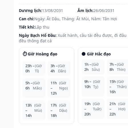
Dương lịch:
13/08/2031
Âm lịch:
26/06/2031
Can chi:
Ngày: Ất Dậu, Tháng: Ất Mùi, Năm: Tân Hợi
Tiết khí:
Lập thu
Ngày Bạch Hổ Đầu:
Xuất hành, cầu tài đều được, đi đâu
đều thông đạt cả
⏱️ Giờ Hoàng đạo
🌑 Giờ Hắc đạo
1h –
(Giờ
7h –
(Giờ
23h –
(Giờ
3h –
(Giờ
2h
Sửu)
8h
Thìn)
0h
Tí)
4h
Dần)
9h –
(Giờ
15h
(Giờ
5h –
(Giờ
11h
(Giờ
10h
Tỵ)
–
Thân)
6h
Mão)
–
Ngọ)
16h
12h
19h
(Giờ
21h
(Giờ
13h
(Giờ
17h
(Giờ
–
Tuất)
–
Hợi)
–
Mùi)
–
Dậu)
20h
22h
14h
18h