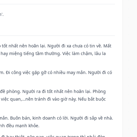
'.
 tốt nhất nên hoãn lại. Người đi xa chưa có tin về. Mất
 hay miệng tiếng tầm thường. Việc làm chậm, lâu la
Nam. Đi công việc gặp gỡ có nhiều may mắn. Người đi có
 đề phòng. Người ra đi tốt nhất nên hoãn lại. Phòng
 việc quan,…nên tránh đi vào giờ này. Nếu bắt buộc
mắn. Buôn bán, kinh doanh có lời. Người đi sắp về nhà.
đình đều mạnh khỏe.
a đi hay thiệt, gặp nạn, việc quan trọng thì phải đòn,