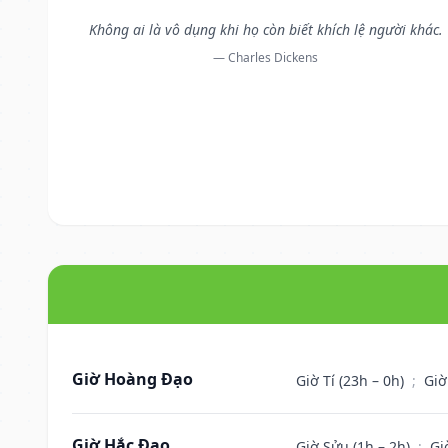
Không ai là vô dụng khi họ còn biết khích lệ người khác.
— Charles Dickens
Giờ Hoàng Đạo
Giờ Tí (23h – 0h)
;
Giờ
Giờ Hắc Đạo
Giờ Sửu (1h – 2h)
;
Gi