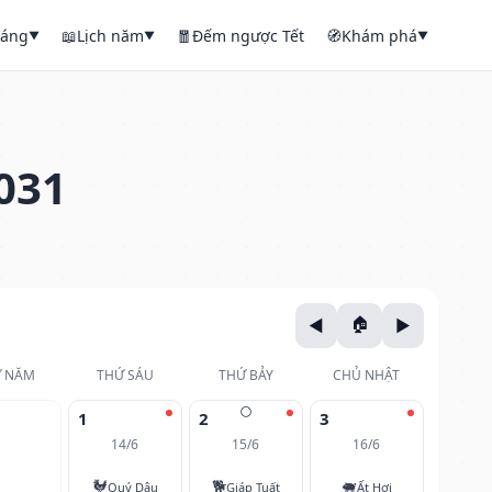
háng
📖
Lịch năm
🧧
Đếm ngược Tết
🧭
Khám phá
▼
▼
▼
031
 NĂM
THỨ SÁU
THỨ BẢY
CHỦ NHẬT
🌕
1
2
3
14/6
15/6
16/6
🐓
🐕
🐖
Quý Dậu
Giáp Tuất
Ất Hợi