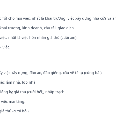
: Tốt cho mọi việc, nhất là khai trương, việc xây dựng nhà cửa và a
 khai trương, kinh doanh, cầu tài, giao dịch.
việc, nhất là việc hôn nhân giá thú (cưới xin).
i việc.
ỵ việc xây dựng, đào ao, đào giếng, xấu về tế tự (cúng bái).
việc làm nhà, lợp nhà.
Kiêng kỵ giá thú (cưới hỏi), nhập trạch.
 việc mai táng.
iá thú (cưới hỏi).