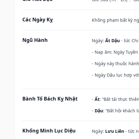
Các Ngày Kỵ
Không phạm bất kỳ ngày
Ngũ Hành
Ngày:
Ất Dậu
- tức Chi
- Nạp âm: Ngày Tuyền 
- Ngày này thuộc hành
- Ngày Dậu lục hợp với
Bành Tổ Bách Kỵ Nhật
-
Ất
: “Bất tải thực th
-
Dậu
: “Bất hội khách
Khổng Minh Lục Diệu
Ngày:
Lưu Liên
- tức 