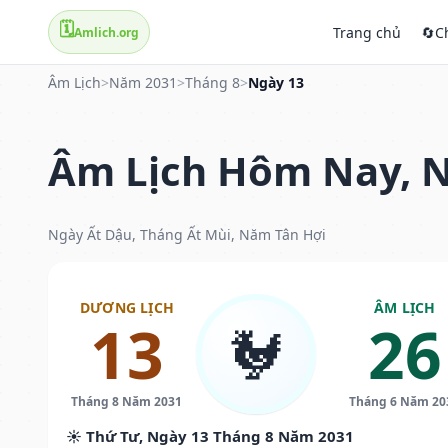
🗓️
Trang chủ
🔄
C
Amlich.org
Âm Lịch
>
Năm 2031
>
Tháng 8
>
Ngày 13
Âm Lịch Hôm Nay, N
Ngày Ất Dậu, Tháng Ất Mùi, Năm Tân Hợi
DƯƠNG LỊCH
ÂM LỊCH
13
26
🐓
Tháng 8 Năm 2031
Tháng 6 Năm 20
☀️ Thứ Tư, Ngày 13 Tháng 8 Năm 2031