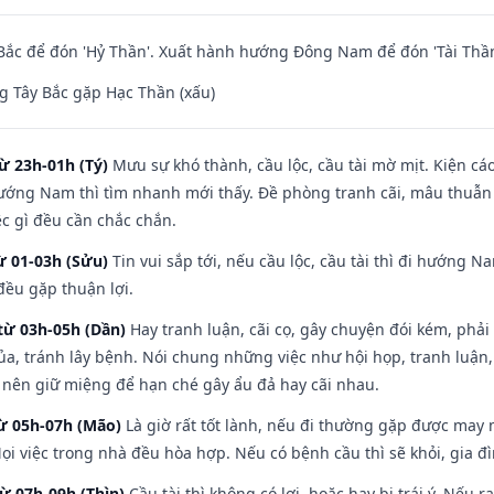
ắc để đón 'Hỷ Thần'. Xuất hành hướng Đông Nam để đón 'Tài Thần
 Tây Bắc gặp Hạc Thần (xấu)
ừ 23h-01h (Tý)
Mưu sự khó thành, cầu lộc, cầu tài mờ mịt. Kiện cáo
hướng Nam thì tìm nhanh mới thấy. Đề phòng tranh cãi, mâu thuẫn
ệc gì đều cần chắc chắn.
ừ 01-03h (Sửu)
Tin vui sắp tới, nếu cầu lộc, cầu tài thì đi hướng 
đều gặp thuận lợi.
từ 03h-05h (Dần)
Hay tranh luận, cãi cọ, gây chuyện đói kém, phải
a, tránh lây bệnh. Nói chung những việc như hội họp, tranh luận,
ì nên giữ miệng để hạn ché gây ẩu đả hay cãi nhau.
từ 05h-07h (Mão)
Là giờ rất tốt lành, nếu đi thường gặp được may 
ọi việc trong nhà đều hòa hợp. Nếu có bệnh cầu thì sẽ khỏi, gia 
từ 07h-09h (Thìn)
Cầu tài thì không có lợi, hoặc hay bị trái ý. Nếu r