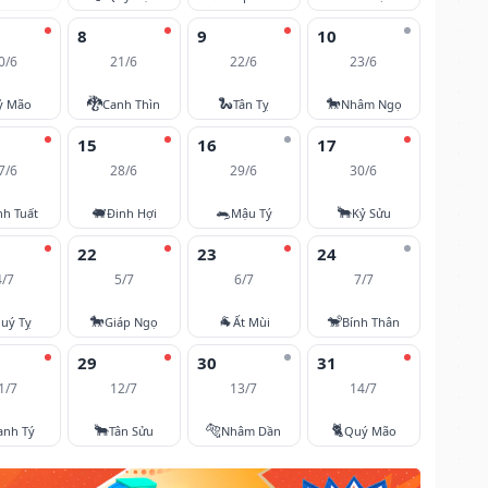
8
9
10
0/6
21/6
22/6
23/6
🐉
🐍
🐎
ỷ Mão
Canh Thìn
Tân Tỵ
Nhâm Ngọ
15
16
17
7/6
28/6
29/6
30/6
🐖
🐀
🐂
nh Tuất
Đinh Hợi
Mậu Tý
Kỷ Sửu
22
23
24
4/7
5/7
6/7
7/7
🐎
🐐
🐒
uý Tỵ
Giáp Ngọ
Ất Mùi
Bính Thân
29
30
31
1/7
12/7
13/7
14/7
🐂
🐅
🐈
anh Tý
Tân Sửu
Nhâm Dần
Quý Mão