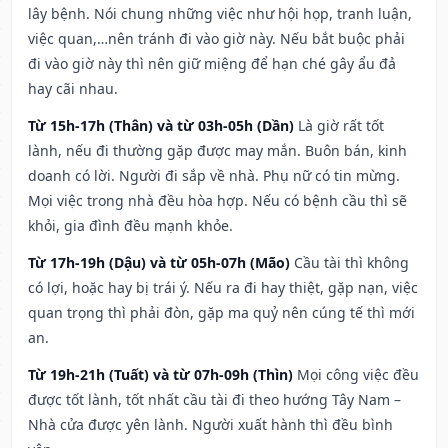
lây bệnh. Nói chung những việc như hội họp, tranh luận,
việc quan,…nên tránh đi vào giờ này. Nếu bắt buộc phải
đi vào giờ này thì nên giữ miệng để hạn ché gây ẩu đả
hay cãi nhau.
Từ 15h-17h (Thân) và từ 03h-05h (Dần)
Là giờ rất tốt
lành, nếu đi thường gặp được may mắn. Buôn bán, kinh
doanh có lời. Người đi sắp về nhà. Phụ nữ có tin mừng.
Mọi việc trong nhà đều hòa hợp. Nếu có bệnh cầu thì sẽ
khỏi, gia đình đều mạnh khỏe.
Từ 17h-19h (Dậu) và từ 05h-07h (Mão)
Cầu tài thì không
có lợi, hoặc hay bị trái ý. Nếu ra đi hay thiệt, gặp nạn, việc
quan trọng thì phải đòn, gặp ma quỷ nên cúng tế thì mới
an.
Từ 19h-21h (Tuất) và từ 07h-09h (Thìn)
Mọi công việc đều
được tốt lành, tốt nhất cầu tài đi theo hướng Tây Nam –
Nhà cửa được yên lành. Người xuất hành thì đều bình