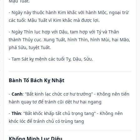
Mậu Tuất.
- Ngày này thuộc hành Kim khắc với hành Mộc, ngoại trừ
các tuổi: Mậu Tuất vì Kim khắc mà được lợi.
- Ngày Thìn lục hợp với Dậu, tam hợp với Tý và Thân
thành Thủy cục. Xung Tuất, hình Thìn, hình Mùi, hại Mão,
phá Sửu, tuyệt Tuất.
- Tam Sát kỵ mệnh các tuổi Tỵ, Dậu, Sửu.
Bành Tổ Bách Kỵ Nhật
-
Canh
: “Bất kinh lạc chức cơ hư trướng” - Không nên tiến
hành quay tơ để tránh cũi dệt hư hại ngang
-
Thìn
: “Bất khốc khấp tất chủ trọng tang” - Không nên
khóc lóc để tránh chủ có trùng tang
Khổng Minh Lục Diệu