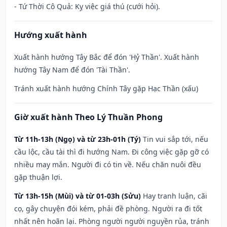
- Tứ Thời Cô Quả: Kỵ việc giá thú (cưới hỏi).
Hướng xuất hành
Xuất hành hướng Tây Bắc để đón 'Hỷ Thần'. Xuất hành
hướng Tây Nam để đón 'Tài Thần'.
Tránh xuất hành hướng Chính Tây gặp Hạc Thần (xấu)
Giờ xuất hành Theo Lý Thuần Phong
Từ 11h-13h (Ngọ) và từ 23h-01h (Tý)
Tin vui sắp tới, nếu
cầu lộc, cầu tài thì đi hướng Nam. Đi công việc gặp gỡ có
nhiều may mắn. Người đi có tin về. Nếu chăn nuôi đều
gặp thuận lợi.
Từ 13h-15h (Mùi) và từ 01-03h (Sửu)
Hay tranh luận, cãi
cọ, gây chuyện đói kém, phải đề phòng. Người ra đi tốt
nhất nên hoãn lại. Phòng người người nguyền rủa, tránh