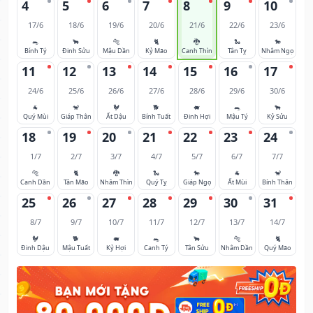
4
5
6
7
8
9
10
17/6
18/6
19/6
20/6
21/6
22/6
23/6
🐀
🐂
🐅
🐈
🐉
🐍
🐎
Bính Tý
Đinh Sửu
Mậu Dần
Kỷ Mão
Canh Thìn
Tân Tỵ
Nhâm Ngọ
11
12
13
14
15
16
17
24/6
25/6
26/6
27/6
28/6
29/6
30/6
🐐
🐒
🐓
🐕
🐖
🐀
🐂
Quý Mùi
Giáp Thân
Ất Dậu
Bính Tuất
Đinh Hợi
Mậu Tý
Kỷ Sửu
18
19
20
21
22
23
24
1/7
2/7
3/7
4/7
5/7
6/7
7/7
🐅
🐈
🐉
🐍
🐎
🐐
🐒
Canh Dần
Tân Mão
Nhâm Thìn
Quý Tỵ
Giáp Ngọ
Ất Mùi
Bính Thân
25
26
27
28
29
30
31
8/7
9/7
10/7
11/7
12/7
13/7
14/7
🐓
🐕
🐖
🐀
🐂
🐅
🐈
Đinh Dậu
Mậu Tuất
Kỷ Hợi
Canh Tý
Tân Sửu
Nhâm Dần
Quý Mão