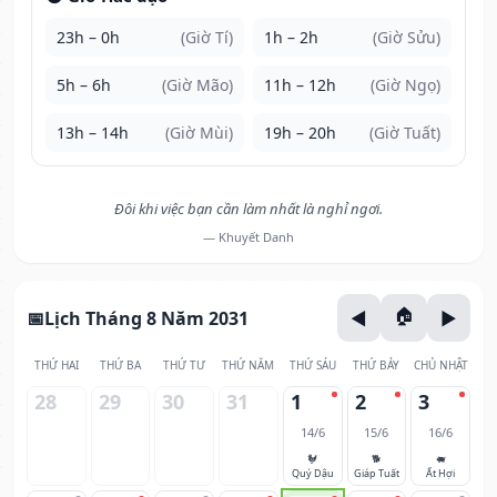
23h – 0h
(Giờ Tí)
1h – 2h
(Giờ Sửu)
5h – 6h
(Giờ Mão)
11h – 12h
(Giờ Ngọ)
13h – 14h
(Giờ Mùi)
19h – 20h
(Giờ Tuất)
Đôi khi việc bạn cần làm nhất là nghỉ ngơi.
— Khuyết Danh
Lịch Tháng 8 Năm 2031
THỨ HAI
THỨ BA
THỨ TƯ
THỨ NĂM
THỨ SÁU
THỨ BẢY
CHỦ NHẬT
28
29
30
31
1
2
3
14/6
15/6
16/6
🐓
🐕
🐖
Quý Dậu
Giáp Tuất
Ất Hợi