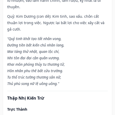
lò nhuộm, vào làm hành chính, làm rượu, kỵ nhất là đi
thuyền.
Quỷ: Kim Dương (con dê): Kim tinh, sao xấu. chôn cất
thuận lợi trong việc. Ngược lại bất lợi cho việc xây cất và
gả cưới.
“Quỷ tinh khởi tạo tất nhân vong,
Đường tiền bất kiến chủ nhân lang,
Mai táng thử nhật, quan lộc chí,
Nhi tôn đại đại cận quân vương.
Khai môn phóng thủy tu thương tử,
Hôn nhân phu thê bất cửu trường.
Tu thổ trúc tường thương sản nữ,
Thủ phù song nữ lệ uông uông.”
Thập Nhị Kiến Trừ
Trực Thành