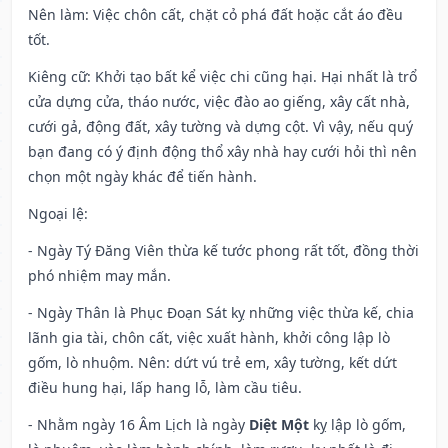
Nên làm
: Việc chôn cất, chặt cỏ phá đất hoặc cắt áo đều
tốt.
Kiêng cữ
: Khởi tạo bất kể việc chi cũng hại. Hại nhất là trổ
cửa dựng cửa, tháo nước, việc đào ao giếng, xây cất nhà,
cưới gả, động đất, xây tường và dựng cột. Vì vậy, nếu quý
bạn đang có ý định động thổ xây nhà hay cưới hỏi thì nên
chọn một ngày khác để tiến hành.
Ngoại lệ
:
- Ngày Tý Đăng Viên thừa kế tước phong rất tốt, đồng thời
phó nhiệm may mắn.
- Ngày Thân là Phục Đoạn Sát kỵ những việc thừa kế, chia
lãnh gia tài, chôn cất, việc xuất hành, khởi công lập lò
gốm, lò nhuộm. Nên: dứt vú trẻ em, xây tường, kết dứt
điều hung hại, lấp hang lỗ, làm cầu tiêu.
- Nhằm ngày 16 Âm Lịch là ngày
Diệt Một
kỵ lập lò gốm,