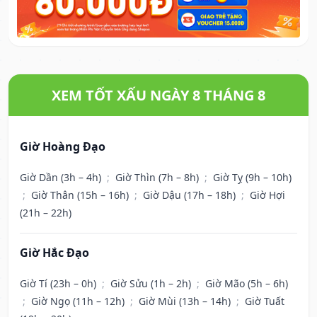
XEM TỐT XẤU NGÀY 8 THÁNG 8
Giờ Hoàng Đạo
Giờ Dần (3h – 4h)
;
Giờ Thìn (7h – 8h)
;
Giờ Tỵ (9h – 10h)
;
Giờ Thân (15h – 16h)
;
Giờ Dậu (17h – 18h)
;
Giờ Hợi
(21h – 22h)
Giờ Hắc Đạo
Giờ Tí (23h – 0h)
;
Giờ Sửu (1h – 2h)
;
Giờ Mão (5h – 6h)
;
Giờ Ngọ (11h – 12h)
;
Giờ Mùi (13h – 14h)
;
Giờ Tuất