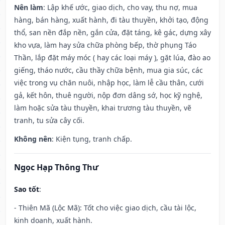
Nên làm
: Lập khế ước, giao dịch, cho vay, thu nợ, mua
hàng, bán hàng, xuất hành, đi tàu thuyền, khởi tạo, động
thổ, san nền đắp nền, gắn cửa, đặt táng, kê gác, dựng xây
kho vựa, làm hay sửa chữa phòng bếp, thờ phụng Táo
Thần, lắp đặt máy móc ( hay các loại máy ), gặt lúa, đào ao
giếng, tháo nước, cầu thầy chữa bệnh, mua gia súc, các
việc trong vụ chăn nuôi, nhập học, làm lễ cầu thân, cưới
gả, kết hôn, thuê người, nộp đơn dâng sớ, học kỹ nghệ,
làm hoặc sửa tàu thuyền, khai trương tàu thuyền, vẽ
tranh, tu sửa cây cối.
Không nên
: Kiện tụng, tranh chấp.
Ngọc Hạp Thông Thư
Sao tốt
:
- Thiên Mã (Lộc Mã): Tốt cho việc giao dịch, cầu tài lộc,
kinh doanh, xuất hành.