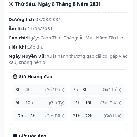
☀️ Thứ Sáu, Ngày 8 Tháng 8 Năm 2031
Dương lịch:
08/08/2031
Âm lịch:
21/06/2031
Can chi:
Ngày: Canh Thìn, Tháng: Ất Mùi, Năm: Tân Hợi
Tiết khí:
Lập thu
Ngày Huyền Vũ:
Xuất hành thường gặp cãi cọ, gặp việc
xấu, không nên đi
⏱️ Giờ Hoàng đạo
3h – 4h
(Giờ Dần)
7h – 8h
(Giờ Thìn)
9h – 10h
(Giờ Tỵ)
15h – 16h
(Giờ Thân)
17h – 18h
(Giờ Dậu)
21h – 22h
(Giờ Hợi)
🌑 Giờ Hắc đạo