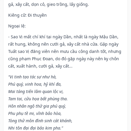
gả, xây cất, dọn cỏ, gieo trồng, lấy giống.
Kiêng cữ
: Đi thuyền
Ngoại lệ
:
- Sao Vị mất chí khí tại ngày Dần, nhất là ngày Mậu Dần,
rất hung, không nên cưới gả, xây cất nhà cửa. Gặp ngày
Tuất sao Vị đăng viên nên mưu cầu công danh tốt, nhưng
cũng phạm Phục Đoạn, do đó gặp ngày này nên kỵ chôn
cất, xuất hành, cưới gả, xây cất...
“Vị tinh tạo tác sự như hà,
Phú quý, vinh hoa, hỷ khí đa,
Mai táng tiến lâm quan lộc vị,
Tam tai, cửu họa bất phùng tha.
Hôn nhân ngộ thử gia phú quý,
Phu phụ tề mi, vĩnh bảo hòa,
Tòng thử môn đình sinh cát khánh,
Nhi tôn đại đại bảo kim pha.”