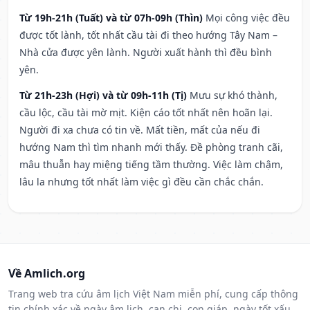
Từ 19h-21h (Tuất) và từ 07h-09h (Thìn)
Mọi công việc đều
được tốt lành, tốt nhất cầu tài đi theo hướng Tây Nam –
Nhà cửa được yên lành. Người xuất hành thì đều bình
yên.
Từ 21h-23h (Hợi) và từ 09h-11h (Tị)
Mưu sự khó thành,
cầu lộc, cầu tài mờ mịt. Kiện cáo tốt nhất nên hoãn lại.
Người đi xa chưa có tin về. Mất tiền, mất của nếu đi
hướng Nam thì tìm nhanh mới thấy. Đề phòng tranh cãi,
mâu thuẫn hay miệng tiếng tầm thường. Việc làm chậm,
lâu la nhưng tốt nhất làm việc gì đều cần chắc chắn.
Về Amlich.org
Trang web tra cứu âm lịch Việt Nam miễn phí, cung cấp thông
tin chính xác về ngày âm lịch, can chi, con giáp, ngày tốt xấu