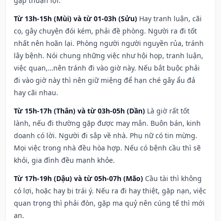
gặp thuận lợi.
Từ 13h-15h (Mùi) và từ 01-03h (Sửu)
Hay tranh luận, cãi
cọ, gây chuyện đói kém, phải đề phòng. Người ra đi tốt
nhất nên hoãn lại. Phòng người người nguyền rủa, tránh
lây bệnh. Nói chung những việc như hội họp, tranh luận,
việc quan,…nên tránh đi vào giờ này. Nếu bắt buộc phải
đi vào giờ này thì nên giữ miệng để hạn ché gây ẩu đả
hay cãi nhau.
Từ 15h-17h (Thân) và từ 03h-05h (Dần)
Là giờ rất tốt
lành, nếu đi thường gặp được may mắn. Buôn bán, kinh
doanh có lời. Người đi sắp về nhà. Phụ nữ có tin mừng.
Mọi việc trong nhà đều hòa hợp. Nếu có bệnh cầu thì sẽ
khỏi, gia đình đều mạnh khỏe.
Từ 17h-19h (Dậu) và từ 05h-07h (Mão)
Cầu tài thì không
có lợi, hoặc hay bị trái ý. Nếu ra đi hay thiệt, gặp nạn, việc
quan trọng thì phải đòn, gặp ma quỷ nên cúng tế thì mới
an.