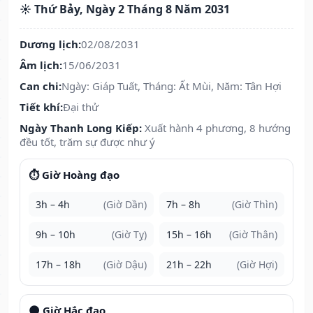
☀️ Thứ Bảy, Ngày 2 Tháng 8 Năm 2031
Dương lịch:
02/08/2031
Âm lịch:
15/06/2031
Can chi:
Ngày: Giáp Tuất, Tháng: Ất Mùi, Năm: Tân Hợi
Tiết khí:
Đại thử
Ngày Thanh Long Kiếp:
Xuất hành 4 phương, 8 hướng
đều tốt, trăm sự được như ý
⏱️ Giờ Hoàng đạo
3h – 4h
(Giờ Dần)
7h – 8h
(Giờ Thìn)
9h – 10h
(Giờ Tỵ)
15h – 16h
(Giờ Thân)
17h – 18h
(Giờ Dậu)
21h – 22h
(Giờ Hợi)
🌑 Giờ Hắc đạo