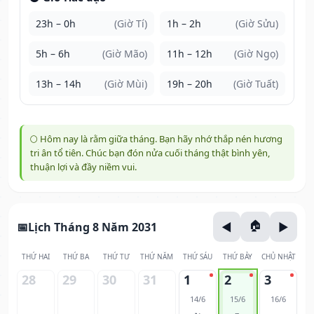
23h – 0h
(Giờ Tí)
1h – 2h
(Giờ Sửu)
5h – 6h
(Giờ Mão)
11h – 12h
(Giờ Ngọ)
13h – 14h
(Giờ Mùi)
19h – 20h
(Giờ Tuất)
🌕 Hôm nay là rằm giữa tháng. Bạn hãy nhớ thắp nén hương
tri ân tổ tiên. Chúc bạn đón nửa cuối tháng thật bình yên,
thuận lợi và đầy niềm vui.
Lịch Tháng 8 Năm 2031
THỨ HAI
THỨ BA
THỨ TƯ
THỨ NĂM
THỨ SÁU
THỨ BẢY
CHỦ NHẬT
28
29
30
31
1
2
3
14/6
15/6
16/6