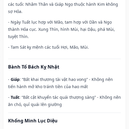
các tuổi: Nhâm Thân và Giáp Ngọ thuộc hành Kim không
sợ Hỏa.
- Ngày Tuất lục hợp với Mão, tam hợp với Dần và Ngọ
thành Hỏa cục. Xung Thìn, hình Mùi, hại Dậu, phá Mùi,
tuyệt Thìn.
- Tam Sát kỵ mệnh các tuổi Hợi, Mão, Mùi.
Bành Tổ Bách Kỵ Nhật
-
Giáp
: “Bất khai thương tài vật hao vong” - Không nên
tiến hành mở kho tránh tiền của hao mất
-
Tuất
: “Bất cật khuyển tác quái thượng sàng” - Không nên
ăn chó, quỉ quái lên giường
Khổng Minh Lục Diệu