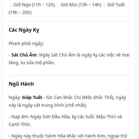
;
Giờ Ngọ (11h – 12h)
;
Giờ Mùi (13h – 14h)
;
Giờ Tuất
(19h – 20h)
Các Ngày Kỵ
Phạm phải ngày:
-
Sát Chủ Âm
: Ngày Sát Chủ Âm là ngày kỵ các việc về mai
táng, tu sửa mộ phần.
Ngũ Hành
Ngày:
Giáp Tuất
- tức Can khắc Chi (Mộc khắc Thổ), ngày
này là ngày cát trung bình (chế nhật).
- Nạp âm: Ngày Sơn Đầu Hỏa, kỵ các tuổi: Mậu Thìn và
Canh Thìn.
- Ngày này thuộc hành Hỏa khắc với hành Kim, ngoại trừ