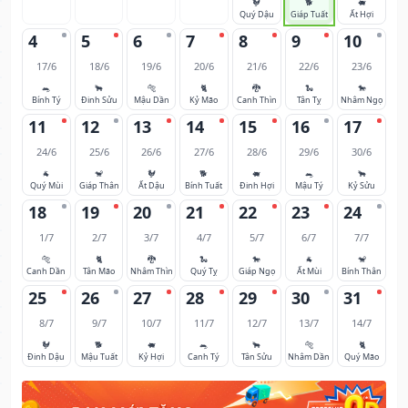
🐓
🐕
🐖
Quý Dậu
Giáp Tuất
Ất Hợi
4
5
6
7
8
9
10
17/6
18/6
19/6
20/6
21/6
22/6
23/6
🐀
🐂
🐅
🐈
🐉
🐍
🐎
Bính Tý
Đinh Sửu
Mậu Dần
Kỷ Mão
Canh Thìn
Tân Tỵ
Nhâm Ngọ
11
12
13
14
15
16
17
24/6
25/6
26/6
27/6
28/6
29/6
30/6
🐐
🐒
🐓
🐕
🐖
🐀
🐂
Quý Mùi
Giáp Thân
Ất Dậu
Bính Tuất
Đinh Hợi
Mậu Tý
Kỷ Sửu
18
19
20
21
22
23
24
1/7
2/7
3/7
4/7
5/7
6/7
7/7
🐅
🐈
🐉
🐍
🐎
🐐
🐒
Canh Dần
Tân Mão
Nhâm Thìn
Quý Tỵ
Giáp Ngọ
Ất Mùi
Bính Thân
25
26
27
28
29
30
31
8/7
9/7
10/7
11/7
12/7
13/7
14/7
🐓
🐕
🐖
🐀
🐂
🐅
🐈
Đinh Dậu
Mậu Tuất
Kỷ Hợi
Canh Tý
Tân Sửu
Nhâm Dần
Quý Mão