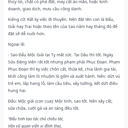
thủy lợi, chặt cỏ phá đất, may cắt áo mão, hoặc kinh
doanh, giao dịch, mưu cầu công danh.
Kiêng cữ
: Rất kỵ việc đi thuyền. Nên đặt tên con là Đẩu,
Giải hay Trại hoặc theo tên của Sao năm hay tháng đó để
đặt sẽ dễ nuôi hơn.
Ngoại lệ
:
- Sao Đẩu Mộc Giải tại Tỵ mất sức. Tại Dậu thì tốt. Ngày
Sửu Đăng Viên rất tốt nhưng phạm phải Phục Đoạn. Phạm
Phục Đoạn thì kỵ việc chôn cất, thừa kế, chia lãnh gia tài,
khởi công làm lò nhuộm lò gốm và xuất hành. Nên: dứt vú
trẻ em, lấp hang lỗ, làm cầu tiêu, xây tường, kết dứt điều
hung hại.
Đẩu: Mộc giải (con cua): Mộc tinh, sao tốt. Nên xây cất,
sửa chữa, cưới gả và an táng đều tốt.
“Đẩu tinh tạo tác chủ chiêu tài,
Văn vũ quan viên vị đỉnh thai,