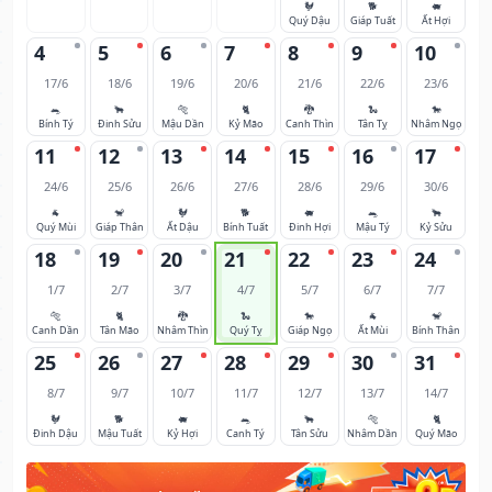
🐓
🐕
🐖
Quý Dậu
Giáp Tuất
Ất Hợi
4
5
6
7
8
9
10
17/6
18/6
19/6
20/6
21/6
22/6
23/6
🐀
🐂
🐅
🐈
🐉
🐍
🐎
Bính Tý
Đinh Sửu
Mậu Dần
Kỷ Mão
Canh Thìn
Tân Tỵ
Nhâm Ngọ
11
12
13
14
15
16
17
24/6
25/6
26/6
27/6
28/6
29/6
30/6
🐐
🐒
🐓
🐕
🐖
🐀
🐂
Quý Mùi
Giáp Thân
Ất Dậu
Bính Tuất
Đinh Hợi
Mậu Tý
Kỷ Sửu
18
19
20
21
22
23
24
1/7
2/7
3/7
4/7
5/7
6/7
7/7
🐅
🐈
🐉
🐍
🐎
🐐
🐒
Canh Dần
Tân Mão
Nhâm Thìn
Quý Tỵ
Giáp Ngọ
Ất Mùi
Bính Thân
25
26
27
28
29
30
31
8/7
9/7
10/7
11/7
12/7
13/7
14/7
🐓
🐕
🐖
🐀
🐂
🐅
🐈
Đinh Dậu
Mậu Tuất
Kỷ Hợi
Canh Tý
Tân Sửu
Nhâm Dần
Quý Mão