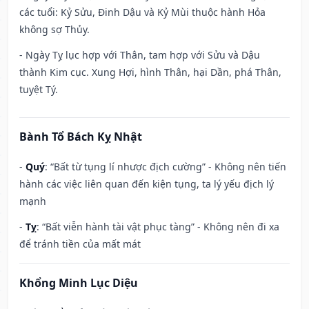
các tuổi: Kỷ Sửu, Đinh Dậu và Kỷ Mùi thuộc hành Hỏa
không sợ Thủy.
- Ngày Tỵ lục hợp với Thân, tam hợp với Sửu và Dậu
thành Kim cục. Xung Hợi, hình Thân, hại Dần, phá Thân,
tuyệt Tý.
Bành Tổ Bách Kỵ Nhật
-
Quý
: “Bất từ tụng lí nhược địch cường” - Không nên tiến
hành các việc liên quan đến kiện tụng, ta lý yếu địch lý
mạnh
-
Tỵ
: “Bất viễn hành tài vật phục tàng” - Không nên đi xa
để tránh tiền của mất mát
Khổng Minh Lục Diệu