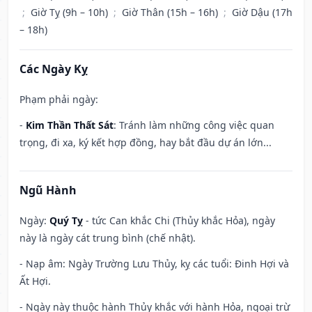
;
Giờ Tỵ (9h – 10h)
;
Giờ Thân (15h – 16h)
;
Giờ Dậu (17h
– 18h)
Các Ngày Kỵ
Phạm phải ngày:
-
Kim Thần Thất Sát
: Tránh làm những công việc quan
trọng, đi xa, ký kết hợp đồng, hay bắt đầu dự án lớn...
Ngũ Hành
Ngày:
Quý Tỵ
- tức Can khắc Chi (Thủy khắc Hỏa), ngày
này là ngày cát trung bình (chế nhật).
- Nạp âm: Ngày Trường Lưu Thủy, kỵ các tuổi: Đinh Hợi và
Ất Hợi.
- Ngày này thuộc hành Thủy khắc với hành Hỏa, ngoại trừ