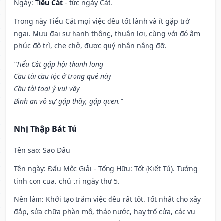
Ngày:
Tiểu Cát
- tức ngày Cát.
Trong này Tiểu Cát mọi việc đều tốt lành và ít gặp trở
ngại. Mưu đại sự hanh thông, thuận lợi, cùng với đó âm
phúc độ trì, che chở, được quý nhân nâng đỡ.
“Tiểu Cát gặp hội thanh long
Cầu tài cầu lộc ở trong quẻ này
Cầu tài toại ý vui vầy
Bình an vô sự gặp thầy, gặp quen.”
Nhị Thập Bát Tú
Tên sao
: Sao Đẩu
Tên ngày
: Đẩu Mộc Giải - Tống Hữu: Tốt (Kiết Tú). Tướng
tinh con cua, chủ trị ngày thứ 5.
Nên làm
: Khởi tạo trăm việc đều rất tốt. Tốt nhất cho xây
đắp, sửa chữa phần mộ, tháo nước, hay trổ cửa, các vụ