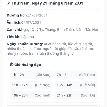
☀️ Thứ Năm, Ngày 21 Tháng 8 Năm 2031
Dương lịch:
21/08/2031
Âm lịch:
04/07/2031
Can chi:
Ngày: Quý Tỵ, Tháng: Bính Thân, Năm: Tân Hợi
Tiết khí:
Lập thu
Ngày Thuần Dương:
Xuất hành tốt, lúc về cũng tốt,
nhiều thuận lợi, được người tốt giúp đỡ, cầu tài được
như ý muốn, tranh luận thường thắng lợi
⏱️ Giờ Hoàng đạo
1h – 2h
(Giờ Sửu)
7h – 8h
(Giờ Thìn)
11h – 12h
(Giờ Ngọ)
13h – 14h
(Giờ Mùi)
19h – 20h
(Giờ Tuất)
21h – 22h
(Giờ Hợi)