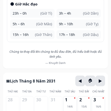
🌑 Giờ Hắc đạo
23h – 0h
(Giờ Tí)
3h – 4h
(Giờ Dần)
5h – 6h
(Giờ Mão)
9h – 10h
(Giờ Tỵ)
15h – 16h
(Giờ Thân)
17h – 18h
(Giờ Dậu)
Chúng ta thay đổi khi chúng ta đủ đau đớn, đủ hiểu biết hoặc đủ
tình yêu.
— Khuyết Danh
Lịch Tháng 8 Năm 2031
THỨ HAI
THỨ BA
THỨ TƯ
THỨ NĂM
THỨ SÁU
THỨ BẢY
CHỦ NHẬT
28
29
30
31
1
2
3
14/6
15/6
16/6