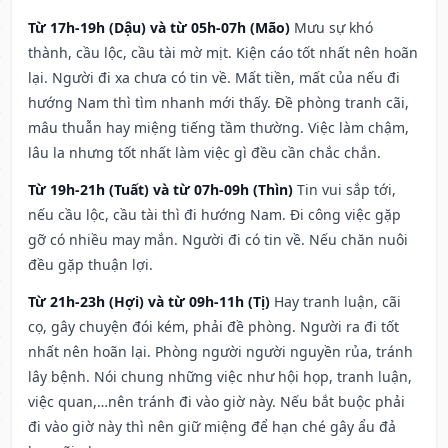
Từ 17h-19h (Dậu) và từ 05h-07h (Mão)
Mưu sự khó
thành, cầu lộc, cầu tài mờ mịt. Kiện cáo tốt nhất nên hoãn
lại. Người đi xa chưa có tin về. Mất tiền, mất của nếu đi
hướng Nam thì tìm nhanh mới thấy. Đề phòng tranh cãi,
mâu thuẫn hay miệng tiếng tầm thường. Việc làm chậm,
lâu la nhưng tốt nhất làm việc gì đều cần chắc chắn.
Từ 19h-21h (Tuất) và từ 07h-09h (Thìn)
Tin vui sắp tới,
nếu cầu lộc, cầu tài thì đi hướng Nam. Đi công việc gặp
gỡ có nhiều may mắn. Người đi có tin về. Nếu chăn nuôi
đều gặp thuận lợi.
Từ 21h-23h (Hợi) và từ 09h-11h (Tị)
Hay tranh luận, cãi
cọ, gây chuyện đói kém, phải đề phòng. Người ra đi tốt
nhất nên hoãn lại. Phòng người người nguyền rủa, tránh
lây bệnh. Nói chung những việc như hội họp, tranh luận,
việc quan,…nên tránh đi vào giờ này. Nếu bắt buộc phải
đi vào giờ này thì nên giữ miệng để hạn ché gây ẩu đả