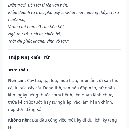
Điền trạch tiền tài thiên vạn tiến,
Phần doanh tu trúc, phú quý lai.Khai môn, phóng thủy, chiêu
ngưu mã,
Vượng tài nam nữ chủ hòa hài,
Ngộ thử cát tinh lai chiến hộ,
Thời chi phúc khánh, vĩnh vô tai.”
Thập Nhị Kiến Trừ
Trực Thâu
Nên làm
: Cấy lúa, gặt lúa, mua trâu, nuôi tằm, đi săn thú
cá, tu sửa cây cối. Động thổ, san nền đắp nền, nữ nhân
khởi ngày uống thuốc chưa bệnh, lên quan lãnh chức,
thừa kế chức tước hay sự nghiệp, vào làm hành chính,
nộp đơn dâng sớ.
Không nên
: Bắt đầu công việc mới, kỵ đi du lịch, kỵ tang
lễ.