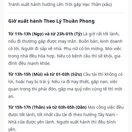
Tránh xuất hành hướng Lên Trời gặp Hạc Thần (xấu)
Giờ xuất hành Theo Lý Thuần Phong
Từ 11h-13h (Ngọ) và từ 23h-01h (Tý)
Là giờ rất tốt lành,
nếu đi thường gặp được may mắn. Buôn bán, kinh doanh
có lời. Người đi sắp về nhà. Phụ nữ có tin mừng. Mọi việc
trong nhà đều hòa hợp. Nếu có bệnh cầu thì sẽ khỏi, gia
đình đều mạnh khỏe.
Từ 13h-15h (Mùi) và từ 01-03h (Sửu)
Cầu tài thì không có
lợi, hoặc hay bị trái ý. Nếu ra đi hay thiệt, gặp nạn, việc
quan trọng thì phải đòn, gặp ma quỷ nên cúng tế thì mới
an.
Từ 15h-17h (Thân) và từ 03h-05h (Dần)
Mọi công việc đều
được tốt lành, tốt nhất cầu tài đi theo hướng Tây Nam –
Nhà cửa được yên lành. Người xuất hành thì đều bình
yên.