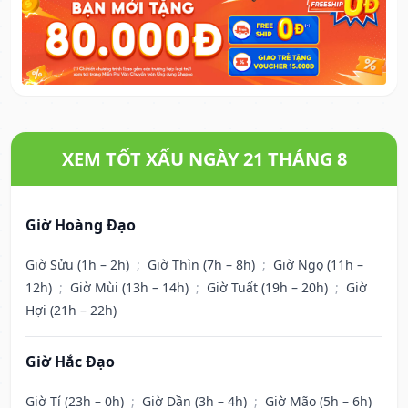
XEM TỐT XẤU NGÀY 21 THÁNG 8
Giờ Hoàng Đạo
Giờ Sửu (1h – 2h)
;
Giờ Thìn (7h – 8h)
;
Giờ Ngọ (11h –
12h)
;
Giờ Mùi (13h – 14h)
;
Giờ Tuất (19h – 20h)
;
Giờ
Hợi (21h – 22h)
Giờ Hắc Đạo
Giờ Tí (23h – 0h)
;
Giờ Dần (3h – 4h)
;
Giờ Mão (5h – 6h)