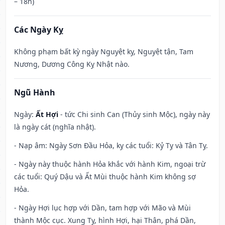
– 18h)
Các Ngày Kỵ
Không phạm bất kỳ ngày Nguyệt kỵ, Nguyệt tận, Tam
Nương, Dương Công Kỵ Nhật nào.
Ngũ Hành
Ngày:
Ất Hợi
- tức Chi sinh Can (Thủy sinh Mộc), ngày này
là ngày cát (nghĩa nhật).
- Nạp âm: Ngày Sơn Đầu Hỏa, kỵ các tuổi: Kỷ Tỵ và Tân Tỵ.
- Ngày này thuộc hành Hỏa khắc với hành Kim, ngoại trừ
các tuổi: Quý Dậu và Ất Mùi thuộc hành Kim không sợ
Hỏa.
- Ngày Hợi lục hợp với Dần, tam hợp với Mão và Mùi
thành Mộc cục. Xung Tỵ, hình Hợi, hại Thân, phá Dần,