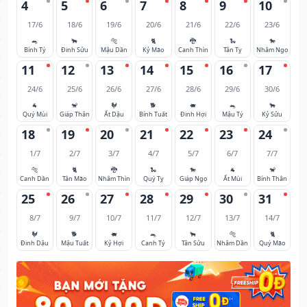
4
5
6
7
8
9
10
17/6
18/6
19/6
20/6
21/6
22/6
23/6
🐀
🐂
🐅
🐈
🐉
🐍
🐎
Bính Tý
Đinh Sửu
Mậu Dần
Kỷ Mão
Canh Thìn
Tân Tỵ
Nhâm Ngọ
11
12
13
14
15
16
17
24/6
25/6
26/6
27/6
28/6
29/6
30/6
🐐
🐒
🐓
🐕
🐖
🐀
🐂
Quý Mùi
Giáp Thân
Ất Dậu
Bính Tuất
Đinh Hợi
Mậu Tý
Kỷ Sửu
18
19
20
21
22
23
24
1/7
2/7
3/7
4/7
5/7
6/7
7/7
🐅
🐈
🐉
🐍
🐎
🐐
🐒
Canh Dần
Tân Mão
Nhâm Thìn
Quý Tỵ
Giáp Ngọ
Ất Mùi
Bính Thân
25
26
27
28
29
30
31
8/7
9/7
10/7
11/7
12/7
13/7
14/7
🐓
🐕
🐖
🐀
🐂
🐅
🐈
Đinh Dậu
Mậu Tuất
Kỷ Hợi
Canh Tý
Tân Sửu
Nhâm Dần
Quý Mão