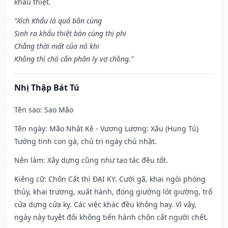
khẩu thiệt.
“Xích Khẩu là quả bần cùng
Sinh ra khẩu thiệt bàn cùng thị phi
Chẳng thời mất của nó khi
Không thì chó cắn phân ly vợ chồng.”
Nhị Thập Bát Tú
Tên sao
: Sao Mão
Tên ngày
: Mão Nhật Kê - Vương Lương: Xấu (Hung Tú)
Tướng tinh con gà, chủ trị ngày chủ nhật.
Nên làm
: Xây dựng cũng như tạo tác đều tốt.
Kiêng cữ
: Chôn Cất thì ĐẠI KỴ. Cưới gã, khai ngòi phóng
thủy, khai trương, xuất hành, đóng giường lót giường, trổ
cửa dựng cửa kỵ. Các việc khác đều không hay. Vì vậy,
ngày này tuyệt đối không tiến hành chôn cất người chết.