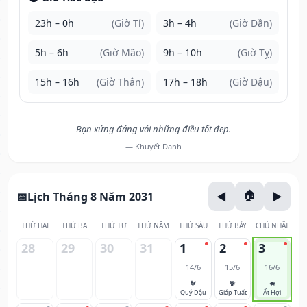
23h – 0h
(Giờ Tí)
3h – 4h
(Giờ Dần)
5h – 6h
(Giờ Mão)
9h – 10h
(Giờ Tỵ)
15h – 16h
(Giờ Thân)
17h – 18h
(Giờ Dậu)
Bạn xứng đáng với những điều tốt đẹp.
— Khuyết Danh
Lịch Tháng 8 Năm 2031
THỨ HAI
THỨ BA
THỨ TƯ
THỨ NĂM
THỨ SÁU
THỨ BẢY
CHỦ NHẬT
28
29
30
31
1
2
3
14/6
15/6
16/6
🐓
🐕
🐖
Quý Dậu
Giáp Tuất
Ất Hợi