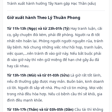
Tránh xuất hành hướng Tây Nam gặp Hạc Thần (xấu)
Giờ xuất hành Theo Lý Thuần Phong
Từ 11h-13h (Ngọ) và từ 23h-01h (Tý)
Hay tranh luận, cãi
cọ, gây chuyện đói kém, phải đề phòng. Người ra đi tốt
nhất nên hoãn lại. Phòng người người nguyền rủa, tránh
lây bệnh. Nói chung những việc như hội họp, tranh luận,
việc quan,…nên tránh đi vào giờ này. Nếu bắt buộc phải
đi vào giờ này thì nên giữ miệng để hạn ché gây ẩu đả
hay cãi nhau.
Từ 13h-15h (Mùi) và từ 01-03h (Sửu)
Là giờ rất tốt lành,
nếu đi thường gặp được may mắn. Buôn bán, kinh doanh
có lời. Người đi sắp về nhà. Phụ nữ có tin mừng. Mọi việc
trong nhà đều hòa hợp. Nếu có bệnh cầu thì sẽ khỏi, gia
đình đều mạnh khỏe.
Từ 15h-17h (Thân) và từ 03h-05h (Dần)
Cầu tài thì không