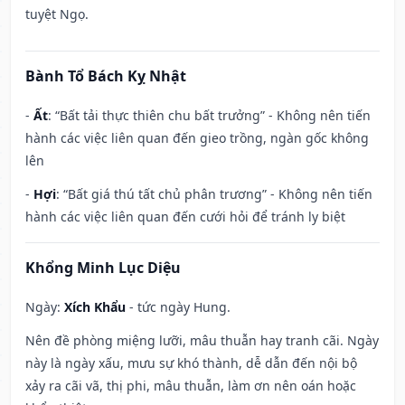
tuyệt Ngọ.
Bành Tổ Bách Kỵ Nhật
-
Ất
: “Bất tải thực thiên chu bất trưởng” - Không nên tiến
hành các việc liên quan đến gieo trồng, ngàn gốc không
lên
-
Hợi
: “Bất giá thú tất chủ phân trương” - Không nên tiến
hành các việc liên quan đến cưới hỏi để tránh ly biệt
Khổng Minh Lục Diệu
Ngày:
Xích Khẩu
- tức ngày Hung.
Nên đề phòng miệng lưỡi, mâu thuẫn hay tranh cãi. Ngày
này là ngày xấu, mưu sự khó thành, dễ dẫn đến nội bộ
xảy ra cãi vã, thị phi, mâu thuẫn, làm ơn nên oán hoặc