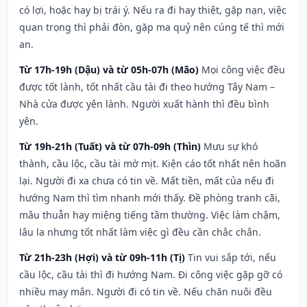
có lợi, hoặc hay bị trái ý. Nếu ra đi hay thiệt, gặp nạn, việc
quan trọng thì phải đòn, gặp ma quỷ nên cúng tế thì mới
an.
Từ 17h-19h (Dậu) và từ 05h-07h (Mão)
Mọi công việc đều
được tốt lành, tốt nhất cầu tài đi theo hướng Tây Nam –
Nhà cửa được yên lành. Người xuất hành thì đều bình
yên.
Từ 19h-21h (Tuất) và từ 07h-09h (Thìn)
Mưu sự khó
thành, cầu lộc, cầu tài mờ mịt. Kiện cáo tốt nhất nên hoãn
lại. Người đi xa chưa có tin về. Mất tiền, mất của nếu đi
hướng Nam thì tìm nhanh mới thấy. Đề phòng tranh cãi,
mâu thuẫn hay miệng tiếng tầm thường. Việc làm chậm,
lâu la nhưng tốt nhất làm việc gì đều cần chắc chắn.
Từ 21h-23h (Hợi) và từ 09h-11h (Tị)
Tin vui sắp tới, nếu
cầu lộc, cầu tài thì đi hướng Nam. Đi công việc gặp gỡ có
nhiều may mắn. Người đi có tin về. Nếu chăn nuôi đều