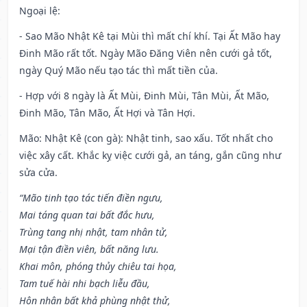
Ngoại lệ
:
- Sao Mão Nhật Kê tại Mùi thì mất chí khí. Tại Ất Mão hay
Đinh Mão rất tốt. Ngày Mão Đăng Viên nên cưới gả tốt,
ngày Quý Mão nếu tạo tác thì mất tiền của.
- Hợp với 8 ngày là Ất Mùi, Đinh Mùi, Tân Mùi, Ất Mão,
Đinh Mão, Tân Mão, Ất Hợi và Tân Hợi.
Mão: Nhật Kê (con gà): Nhật tinh, sao xấu. Tốt nhất cho
việc xây cất. Khắc kỵ việc cưới gả, an táng, gắn cũng như
sửa cửa.
“Mão tinh tạo tác tiến điền ngưu,
Mai táng quan tai bất đắc hưu,
Trùng tang nhị nhật, tam nhân tử,
Mại tận điền viên, bất năng lưu.
Khai môn, phóng thủy chiêu tai họa,
Tam tuế hài nhi bạch liễu đầu,
Hôn nhân bất khả phùng nhật thử,