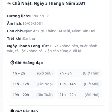
☀️ Chủ Nhật, Ngày 3 Tháng 8 Năm 2031
Dương lịch:
03/08/2031
Âm lịch:
16/06/2031
Can chi:
Ngày: Ất Hợi, Tháng: Ất Mùi, Năm: Tân Hợi
Tiết khí:
Đại thử
Ngày Thanh Long Túc:
Đi xa không nên, xuất hành
xấu, tài lộc không có, kiện cáo cũng đuối lý
⏱️ Giờ Hoàng đạo
1h – 2h
(Giờ Sửu)
7h – 8h
(Giờ Thìn)
11h – 12h
(Giờ Ngọ)
13h – 14h
(Giờ Mùi)
19h – 20h
(Giờ Tuất)
21h – 22h
(Giờ Hợi)
🌑 Giờ Hắc đạo