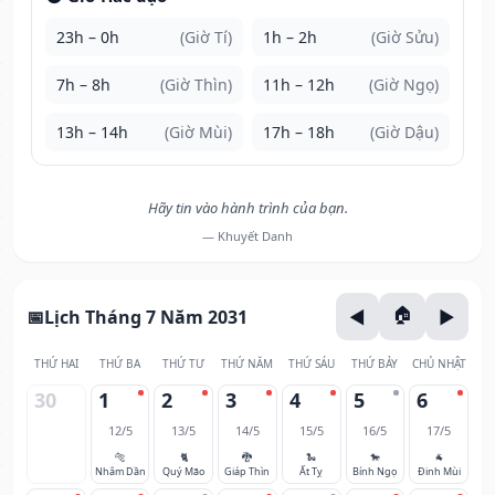
23h – 0h
(Giờ Tí)
1h – 2h
(Giờ Sửu)
7h – 8h
(Giờ Thìn)
11h – 12h
(Giờ Ngọ)
13h – 14h
(Giờ Mùi)
17h – 18h
(Giờ Dậu)
Hãy tin vào hành trình của bạn.
— Khuyết Danh
Lịch Tháng 7 Năm 2031
THỨ HAI
THỨ BA
THỨ TƯ
THỨ NĂM
THỨ SÁU
THỨ BẢY
CHỦ NHẬT
30
1
2
3
4
5
6
12/5
13/5
14/5
15/5
16/5
17/5
🐅
🐈
🐉
🐍
🐎
🐐
Nhâm Dần
Quý Mão
Giáp Thìn
Ất Tỵ
Bính Ngọ
Đinh Mùi