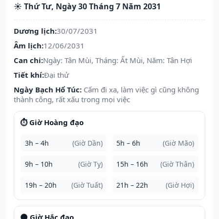
☀️ Thứ Tư, Ngày 30 Tháng 7 Năm 2031
Dương lịch:
30/07/2031
Âm lịch:
12/06/2031
Can chi:
Ngày: Tân Mùi, Tháng: Ất Mùi, Năm: Tân Hợi
Tiết khí:
Đại thử
Ngày Bạch Hổ Túc:
Cấm đi xa, làm việc gì cũng không
thành công, rất xấu trong mọi việc
⏱️ Giờ Hoàng đạo
3h – 4h
(Giờ Dần)
5h – 6h
(Giờ Mão)
9h – 10h
(Giờ Tỵ)
15h – 16h
(Giờ Thân)
19h – 20h
(Giờ Tuất)
21h – 22h
(Giờ Hợi)
🌑 Giờ Hắc đạo