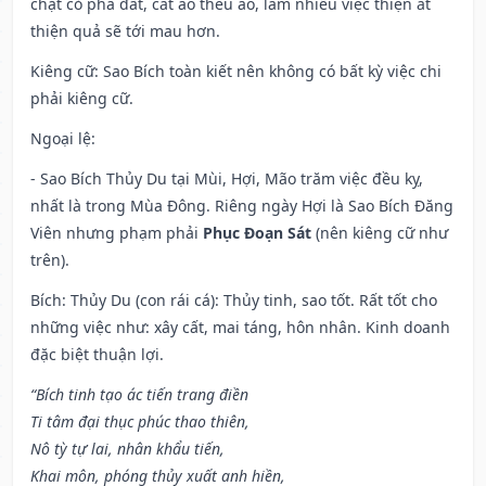
chặt cỏ phá đất, cắt áo thêu áo, làm nhiều việc thiện ắt
thiện quả sẽ tới mau hơn.
Kiêng cữ
: Sao Bích toàn kiết nên không có bất kỳ việc chi
phải kiêng cữ.
Ngoại lệ
:
- Sao Bích Thủy Du tại Mùi, Hợi, Mão trăm việc đều kỵ,
nhất là trong Mùa Đông. Riêng ngày Hợi là Sao Bích Đăng
Viên nhưng phạm phải
Phục Đoạn Sát
(nên kiêng cữ như
trên).
Bích: Thủy Du (con rái cá): Thủy tinh, sao tốt. Rất tốt cho
những việc như: xây cất, mai táng, hôn nhân. Kinh doanh
đặc biệt thuận lợi.
“Bích tinh tạo ác tiến trang điền
Ti tâm đại thục phúc thao thiên,
Nô tỳ tự lai, nhân khẩu tiến,
Khai môn, phóng thủy xuất anh hiền,