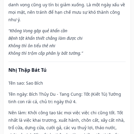
danh vọng cũng uy tín bị giảm xuống. Là một ngày xấu về
mọi mặt, nên tránh để hạn chế mưu sự khó thành công
như ý.
“Không Vong gặp quẻ khẩn cần
Bệnh tật khẩn thiết chẳng làm được chi
Không thì ôn tiểu thê nhi
Không thì trộm cắp phân ly bất tường.”
Nhị Thập Bát Tú
Tên sao
: Sao Bích
Tên ngày
: Bích Thủy Du - Tang Cung: Tốt (Kiết Tú) Tướng
tinh con rái cá, chủ trị ngày thứ 4.
Nên làm
: Khởi công tạo tác mọi việc việc chi cũng tốt. Tốt
nhất là việc khai trương, xuất hành, chôn cất, xây cất nhà,
trổ cửa, dựng cửa, cưới gả, các vụ thuỷ lợi, tháo nước,