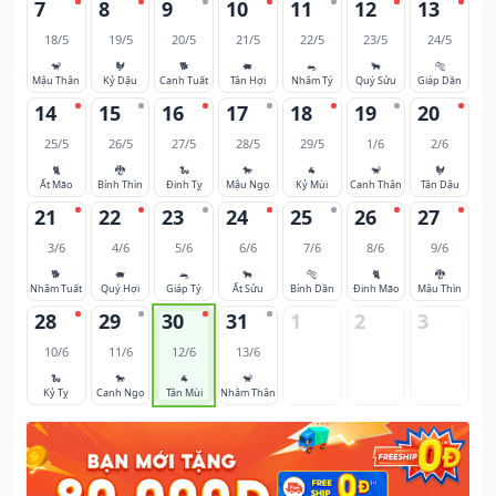
7
8
9
10
11
12
13
18/5
19/5
20/5
21/5
22/5
23/5
24/5
🐒
🐓
🐕
🐖
🐀
🐂
🐅
Mậu Thân
Kỷ Dậu
Canh Tuất
Tân Hợi
Nhâm Tý
Quý Sửu
Giáp Dần
14
15
16
17
18
19
20
25/5
26/5
27/5
28/5
29/5
1/6
2/6
🐈
🐉
🐍
🐎
🐐
🐒
🐓
Ất Mão
Bính Thìn
Đinh Tỵ
Mậu Ngọ
Kỷ Mùi
Canh Thân
Tân Dậu
21
22
23
24
25
26
27
3/6
4/6
5/6
6/6
7/6
8/6
9/6
🐕
🐖
🐀
🐂
🐅
🐈
🐉
Nhâm Tuất
Quý Hợi
Giáp Tý
Ất Sửu
Bính Dần
Đinh Mão
Mậu Thìn
28
29
30
31
1
2
3
10/6
11/6
12/6
13/6
🐍
🐎
🐐
🐒
Kỷ Tỵ
Canh Ngọ
Tân Mùi
Nhâm Thân