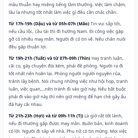
mâu thuẫn hay miệng tiếng tầm thường. Việc làm chậm,
lâu la nhưng tốt nhất làm việc gì đều cần chắc chắn.
Từ 17h-19h (Dậu) và từ 05h-07h (Mão)
Tin vui sắp tới,
nếu cầu lộc, cầu tài thì đi hướng Nam. Đi công việc gặp
gỡ có nhiều may mắn. Người đi có tin về. Nếu chăn nuôi
đều gặp thuận lợi.
Từ 19h-21h (Tuất) và từ 07h-09h (Thìn)
Hay tranh luận,
cãi cọ, gây chuyện đói kém, phải đề phòng. Người ra đi
tốt nhất nên hoãn lại. Phòng người người nguyền rủa,
tránh lây bệnh. Nói chung những việc như hội họp, tranh
luận, việc quan,…nên tránh đi vào giờ này. Nếu bắt buộc
phải đi vào giờ này thì nên giữ miệng để hạn ché gây ẩu
đả hay cãi nhau.
Từ 21h-23h (Hợi) và từ 09h-11h (Tị)
Là giờ rất tốt lành,
nếu đi thường gặp được may mắn. Buôn bán, kinh doanh
có lời. Người đi sắp về nhà. Phụ nữ có tin mừng. Mọi việc