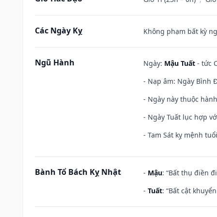
Các Ngày Kỵ
Không phạm bất kỳ ngày
Ngũ Hành
Ngày:
Mậu Tuất
- tức 
- Nạp âm: Ngày Bình Đ
- Ngày này thuộc hành
- Ngày Tuất lục hợp v
- Tam Sát kỵ mệnh tuổi
Bành Tổ Bách Kỵ Nhật
-
Mậu
: “Bất thụ điền 
-
Tuất
: “Bất cật khuyể