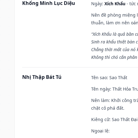
Khổng Minh Lục Diệu
Ngày:
Xích Khẩu
- tức
Nên đề phòng miệng lư
thuẫn, làm ơn nên oán
“Xích Khẩu là quả bần 
Sinh ra khẩu thiệt bàn c
Chẳng thời mất của nó 
Không thì chó cắn phân 
Nhị Thập Bát Tú
Tên sao
: Sao Thất
Tên ngày
: Thất Hỏa Tr
Nên làm
: Khởi công tr
chặt cỏ phá đất.
Kiêng cữ
: Sao Thất Đại
Ngoại lệ
: