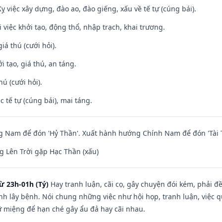
ỵ việc xây dựng, đào ao, đào giếng, xấu về tế tự (cúng bái).
i việc khởi tạo, động thổ, nhập trạch, khai trương.
iá thú (cưới hỏi).
i tạo, giá thú, an táng.
hú (cưới hỏi).
c tế tự (cúng bái), mai táng.
 Nam để đón 'Hỷ Thần'. Xuất hành hướng Chính Nam để đón 'Tài 
 Lên Trời gặp Hạc Thần (xấu)
ừ 23h-01h (Tý)
Hay tranh luận, cãi cọ, gây chuyện đói kém, phải đ
nh lây bệnh. Nói chung những việc như hội họp, tranh luận, việc q
iữ miệng để hạn ché gây ẩu đả hay cãi nhau.