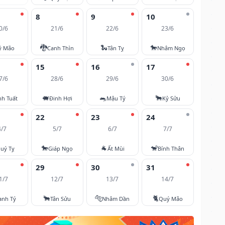
8
9
10
0/6
21/6
22/6
23/6
🐉
🐍
🐎
ỷ Mão
Canh Thìn
Tân Tỵ
Nhâm Ngọ
15
16
17
7/6
28/6
29/6
30/6
🐖
🐀
🐂
nh Tuất
Đinh Hợi
Mậu Tý
Kỷ Sửu
22
23
24
4/7
5/7
6/7
7/7
🐎
🐐
🐒
uý Tỵ
Giáp Ngọ
Ất Mùi
Bính Thân
29
30
31
1/7
12/7
13/7
14/7
🐂
🐅
🐈
anh Tý
Tân Sửu
Nhâm Dần
Quý Mão