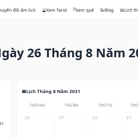
🃏
huyển đổi âm lịch
🔮
Xem Tarot
Xem quẻ
📝
Blog
📅
Lịch t
gày 26 Tháng 8 Năm 2
Lịch Tháng 8 Năm 2031
THỨ HAI
THỨ BA
THỨ TƯ
THỨ
28
29
30
31
31