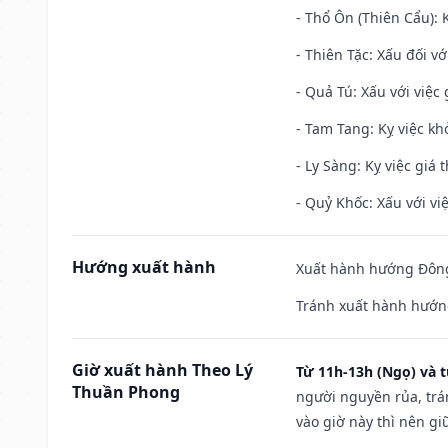
- Thổ Ôn (Thiên Cẩu): K
- Thiên Tặc: Xấu đối vớ
- Quả Tú: Xấu với việc g
- Tam Tang: Kỵ việc khở
- Ly Sàng: Kỵ việc giá t
- Quỷ Khốc: Xấu với việ
Hướng xuất hành
Xuất hành hướng Đông
Tránh xuất hành hướng
Giờ xuất hành Theo Lý
Từ 11h-13h (Ngọ) và t
Thuần Phong
người nguyền rủa, trá
vào giờ này thì nên g