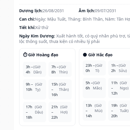
Dương lịch:
26/08/2031
Âm lịch:
09/07/2031
Can chi:
Ngày: Mậu Tuất, Tháng: Bính Thân, Năm: Tân Hợ
Tiết khí:
Xử thử
Ngày Kim Dương:
Xuất hành tốt, có quý nhân phù trợ, t
lộc thông suốt, thưa kiện có nhiều lý phải
⏱️ Giờ Hoàng đạo
🌑 Giờ Hắc đạo
23h –
(Giờ
1h –
(Giờ
3h –
(Giờ
7h –
(Giờ
0h
Tí)
2h
Sửu)
4h
Dần)
8h
Thìn)
5h –
(Giờ
11h
(Giờ
9h –
(Giờ
15h
(Giờ
6h
Mão)
–
Ngọ)
10h
Tỵ)
–
Thân)
12h
16h
13h
(Giờ
19h
(Giờ
17h
(Giờ
21h
(Giờ
–
Mùi)
–
Tuất)
–
Dậu)
–
Hợi)
14h
20h
18h
22h