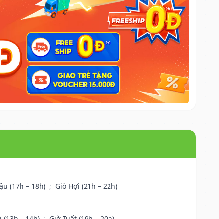
ậu (17h – 18h)
;
Giờ Hợi (21h – 22h)
i (13h – 14h)
;
Giờ Tuất (19h – 20h)