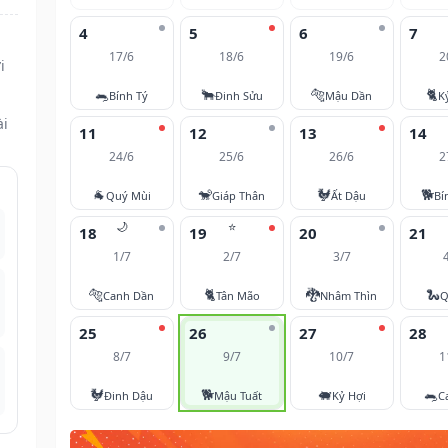
4
5
6
7
17/6
18/6
19/6
2
i
🐀
🐂
🐅
🐈
Bính Tý
Đinh Sửu
Mậu Dần
K
ài
11
12
13
14
24/6
25/6
26/6
2
🐐
🐒
🐓
🐕
Quý Mùi
Giáp Thân
Ất Dậu
Bí
🌙
⭐
18
19
20
21
1/7
2/7
3/7
🐅
🐈
🐉
🐍
Canh Dần
Tân Mão
Nhâm Thìn
Q
25
26
27
28
8/7
9/7
10/7
1
🐓
🐕
🐖
🐀
Đinh Dậu
Mậu Tuất
Kỷ Hợi
C