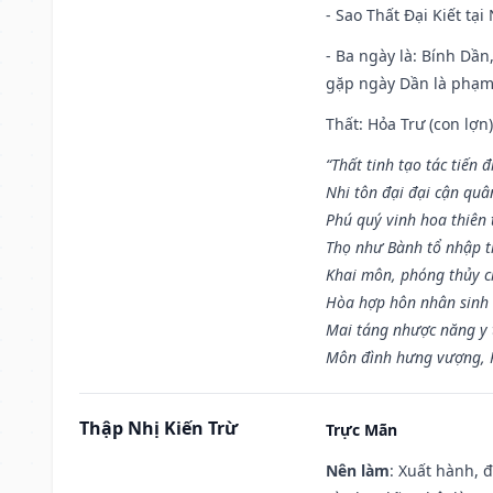
- Sao Thất Đại Kiết tạ
- Ba ngày là: Bính Dầ
gặp ngày Dần là phạ
Thất: Hỏa Trư (con lợn)
“Thất tinh tạo tác tiến 
Nhi tôn đại đại cận quâ
Phú quý vinh hoa thiên 
Thọ như Bành tổ nhập t
Khai môn, phóng thủy ch
Hòa hợp hôn nhân sinh 
Mai táng nhược năng y 
Môn đình hưng vượng, P
Thập Nhị Kiến Trừ
Trực Mãn
Nên làm
: Xuất hành, 