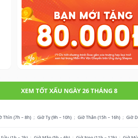
XEM TỐT XẤU NGÀY 26 THÁNG 8
ờ Thìn (7h – 8h)
;
Giờ Tỵ (9h – 10h)
;
Giờ Thân (15h – 16h)
;
Giờ D
 Sửu (1h – 2h)
;
Giờ Mão (5h – 6h)
;
Giờ Ngọ (11h – 12h)
;
Giờ Mù