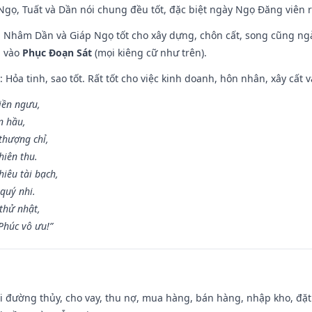
i Ngọ, Tuất và Dần nói chung đều tốt, đặc biệt ngày Ngọ Đăng viên r
n, Nhâm Dần và Giáp Ngọ tốt cho xây dựng, chôn cất, song cũng ng
m vào
Phục Đoạn Sát
(mọi kiêng cữ như trên).
: Hỏa tinh, sao tốt. Rất tốt cho việc kinh doanh, hôn nhân, xây cất v
điền ngưu,
n hầu,
thượng chỉ,
hiên thu.
iêu tài bạch,
quý nhi.
thử nhật,
húc vô ưu!”
đi đường thủy, cho vay, thu nợ, mua hàng, bán hàng, nhập kho, đặt