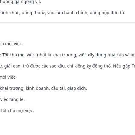
chuồng gà ngỗng vịt.
 lãnh chức, uống thuốc, vào làm hành chính, dâng nộp đơn từ.
ho mọi việc.
: Tốt cho mọi việc, nhất là khai trương, việc xây dựng nhà cửa và a
tự, giải oan, trừ được các sao xấu, chỉ kiêng kỵ động thổ. Nếu gặp Tr
mọi việc.
 khai trương, kinh doanh, cầu tài, giao dịch.
việc tang lễ.
Tốt cho mọi việc.