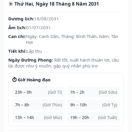
☀️ Thứ Hai, Ngày 18 Tháng 8 Năm 2031
Dương lịch:
18/08/2031
Âm lịch:
01/07/2031
Can chi:
Ngày: Canh Dần, Tháng: Bính Thân, Năm: Tân
Hợi
Tiết khí:
Lập thu
Ngày Đường Phong:
Rất tốt, xuất hành thuận lợi, cầu
tài được như ý muốn, gặp quý nhân phù trợ
⏱️ Giờ Hoàng đạo
23h – 0h
(Giờ Tí)
1h – 2h
(Giờ Sửu)
7h – 8h
(Giờ Thìn)
9h – 10h
(Giờ Tỵ)
13h – 14h
(Giờ Mùi)
19h – 20h
(Giờ Tuất)