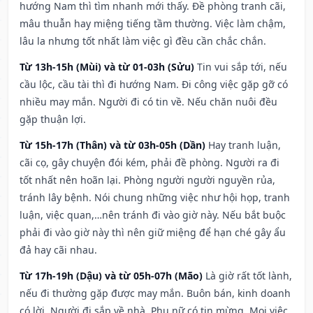
hướng Nam thì tìm nhanh mới thấy. Đề phòng tranh cãi,
mâu thuẫn hay miệng tiếng tầm thường. Việc làm chậm,
lâu la nhưng tốt nhất làm việc gì đều cần chắc chắn.
Từ 13h-15h (Mùi) và từ 01-03h (Sửu)
Tin vui sắp tới, nếu
cầu lộc, cầu tài thì đi hướng Nam. Đi công việc gặp gỡ có
nhiều may mắn. Người đi có tin về. Nếu chăn nuôi đều
gặp thuận lợi.
Từ 15h-17h (Thân) và từ 03h-05h (Dần)
Hay tranh luận,
cãi cọ, gây chuyện đói kém, phải đề phòng. Người ra đi
tốt nhất nên hoãn lại. Phòng người người nguyền rủa,
tránh lây bệnh. Nói chung những việc như hội họp, tranh
luận, việc quan,…nên tránh đi vào giờ này. Nếu bắt buộc
phải đi vào giờ này thì nên giữ miệng để hạn ché gây ẩu
đả hay cãi nhau.
Từ 17h-19h (Dậu) và từ 05h-07h (Mão)
Là giờ rất tốt lành,
nếu đi thường gặp được may mắn. Buôn bán, kinh doanh
có lời. Người đi sắp về nhà. Phụ nữ có tin mừng. Mọi việc