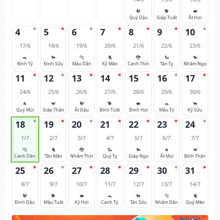
🐓
🐕
🐖
Quý Dậu
Giáp Tuất
Ất Hợi
4
5
6
7
8
9
10
17/6
18/6
19/6
20/6
21/6
22/6
23/6
🐀
🐂
🐅
🐈
🐉
🐍
🐎
Bính Tý
Đinh Sửu
Mậu Dần
Kỷ Mão
Canh Thìn
Tân Tỵ
Nhâm Ngọ
11
12
13
14
15
16
17
24/6
25/6
26/6
27/6
28/6
29/6
30/6
🐐
🐒
🐓
🐕
🐖
🐀
🐂
Quý Mùi
Giáp Thân
Ất Dậu
Bính Tuất
Đinh Hợi
Mậu Tý
Kỷ Sửu
18
19
20
21
22
23
24
1/7
2/7
3/7
4/7
5/7
6/7
7/7
🐅
🐈
🐉
🐍
🐎
🐐
🐒
Canh Dần
Tân Mão
Nhâm Thìn
Quý Tỵ
Giáp Ngọ
Ất Mùi
Bính Thân
25
26
27
28
29
30
31
8/7
9/7
10/7
11/7
12/7
13/7
14/7
🐓
🐕
🐖
🐀
🐂
🐅
🐈
Đinh Dậu
Mậu Tuất
Kỷ Hợi
Canh Tý
Tân Sửu
Nhâm Dần
Quý Mão