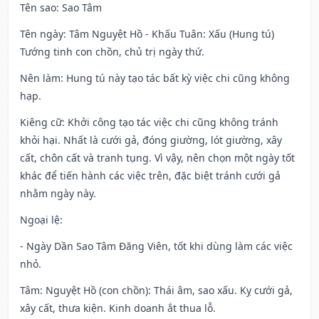
Tên sao
: Sao Tâm
Tên ngày
: Tâm Nguyệt Hồ - Khấu Tuân: Xấu (Hung tú)
Tướng tinh con chồn, chủ trị ngày thứ.
Nên làm
: Hung tú này tạo tác bất kỳ việc chi cũng không
hạp.
Kiêng cữ
: Khởi công tạo tác việc chi cũng không tránh
khỏi hại. Nhất là cưới gả, đóng giường, lót giường, xây
cất, chôn cất và tranh tụng. Vì vậy, nên chọn một ngày tốt
khác để tiến hành các việc trên, đặc biệt tránh cưới gả
nhằm ngày này.
Ngoại lệ
:
- Ngày Dần Sao Tâm Đăng Viên, tốt khi dùng làm các việc
nhỏ.
Tâm: Nguyệt Hồ (con chồn): Thái âm, sao xấu. Kỵ cưới gả,
xây cất, thưa kiện. Kinh doanh ắt thua lỗ.