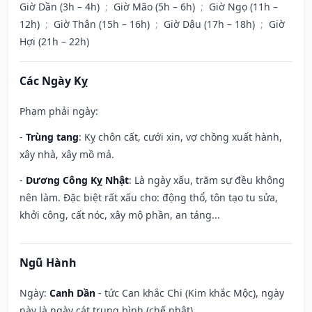
Giờ Dần (3h – 4h)
;
Giờ Mão (5h – 6h)
;
Giờ Ngọ (11h –
12h)
;
Giờ Thân (15h – 16h)
;
Giờ Dậu (17h – 18h)
;
Giờ
Hợi (21h – 22h)
Các Ngày Kỵ
Phạm phải ngày:
-
Trùng tang
: Kỵ chôn cất, cưới xin, vợ chồng xuất hành,
xây nhà, xây mồ mả.
-
Dương Công Kỵ Nhật
: Là ngày xấu, trăm sự đều không
nên làm. Đặc biệt rất xấu cho: động thổ, tôn tạo tu sửa,
khởi công, cất nóc, xây mộ phần, an táng...
Ngũ Hành
Ngày:
Canh Dần
- tức Can khắc Chi (Kim khắc Mộc), ngày
này là ngày cát trung bình (chế nhật).