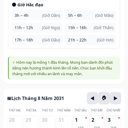
🌑 Giờ Hắc đạo
3h – 4h
(Giờ Dần)
5h – 6h
(Giờ Mão)
11h – 12h
(Giờ Ngọ)
15h – 16h
(Giờ Thân)
17h – 18h
(Giờ Dậu)
21h – 22h
(Giờ Hợi)
✨ Hôm nay là mồng 1 đầu tháng. Mong bạn dành đôi phút
dâng nén hương thành kính lên tổ tiên. Chúc bạn khởi đầu
tháng mới với nhiều an lành và may mắn.
Lịch Tháng 8 Năm 2031
THỨ HAI
THỨ BA
THỨ TƯ
THỨ NĂM
THỨ SÁU
THỨ BẢY
CHỦ NHẬT
28
29
30
31
1
2
3
14/6
15/6
16/6