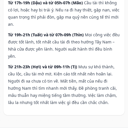
Từ 17h-19h (Dậu) và từ 05h-07h (Mão)
Cầu tài thì không
có lợi, hoặc hay bị trái ý. Nếu ra đi hay thiệt, gặp nạn, việc
quan trọng thì phải đòn, gặp ma quỷ nên cúng tế thì mới
an.
Từ 19h-21h (Tuất) và từ 07h-09h (Thìn)
Mọi công việc đều
được tốt lành, tốt nhất cầu tài đi theo hướng Tây Nam –
Nhà cửa được yên lành. Người xuất hành thì đều bình
yên.
Từ 21h-23h (Hợi) và từ 09h-11h (Tị)
Mưu sự khó thành,
cầu lộc, cầu tài mờ mịt. Kiện cáo tốt nhất nên hoãn lại.
Người đi xa chưa có tin về. Mất tiền, mất của nếu đi
hướng Nam thì tìm nhanh mới thấy. Đề phòng tranh cãi,
mâu thuẫn hay miệng tiếng tầm thường. Việc làm chậm,
lâu la nhưng tốt nhất làm việc gì đều cần chắc chắn.