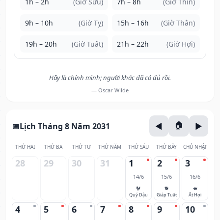
1h – 2h
(Giờ Sửu)
7h – 8h
(Giờ Thìn)
9h – 10h
(Giờ Tỵ)
15h – 16h
(Giờ Thân)
19h – 20h
(Giờ Tuất)
21h – 22h
(Giờ Hợi)
Hãy là chính mình; người khác đã có đủ rồi.
— Oscar Wilde
Lịch Tháng 8 Năm 2031
THỨ HAI
THỨ BA
THỨ TƯ
THỨ NĂM
THỨ SÁU
THỨ BẢY
CHỦ NHẬT
28
29
30
31
1
2
3
14/6
15/6
16/6
🐓
🐕
🐖
Quý Dậu
Giáp Tuất
Ất Hợi
4
5
6
7
8
9
10