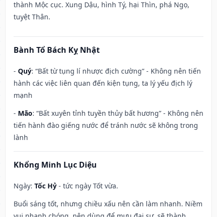
thành Mộc cục. Xung Dậu, hình Tý, hại Thìn, phá Ngọ,
tuyệt Thân.
Bành Tổ Bách Kỵ Nhật
-
Quý
: “Bất từ tụng lí nhược địch cường” - Không nên tiến
hành các việc liên quan đến kiện tụng, ta lý yếu địch lý
mạnh
-
Mão
: “Bất xuyên tỉnh tuyền thủy bất hương” - Không nên
tiến hành đào giếng nước để tránh nước sẽ không trong
lành
Khổng Minh Lục Diệu
Ngày:
Tốc Hỷ
- tức ngày Tốt vừa.
Buổi sáng tốt, nhưng chiều xấu nên cần làm nhanh. Niềm
vui nhanh chóng, nên dùng để mưu đại sự, sẽ thành