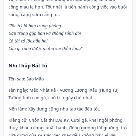
công mau lẹ hơn. Tốt nhất là tiến hành công việc vào buổi
sáng, càng sớm càng tốt.
“Tốc Hỷ là bạn trùng phùng
Gặp trùng gặp bạn vợ chồng sánh đôi
Có tài có lộc hẳn hoi
Cầu gì cũng được mừng vui thỏa lòng”
Nhị Thập Bát Tú
Tên sao
: Sao Mão
Tên ngày
: Mão Nhật Kê - Vương Lương: Xấu (Hung Tú)
Tướng tinh con gà, chủ trị ngày chủ nhật.
Nên làm
: Xây dựng cũng như tạo tác đều tốt.
Kiêng cữ
: Chôn Cất thì ĐẠI KỴ. Cưới gã, khai ngòi phóng
thủy, khai trương, xuất hành, đóng giường lót giường, trổ
cửa dựng cửa kỵ. Các việc khác đều không hay. Vì vậy,