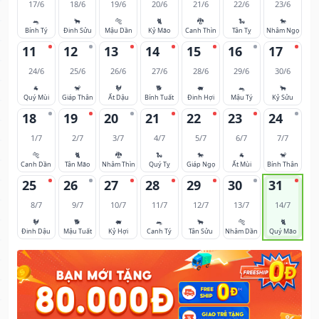
17/6
18/6
19/6
20/6
21/6
22/6
23/6
🐀
🐂
🐅
🐈
🐉
🐍
🐎
Bính Tý
Đinh Sửu
Mậu Dần
Kỷ Mão
Canh Thìn
Tân Tỵ
Nhâm Ngọ
11
12
13
14
15
16
17
24/6
25/6
26/6
27/6
28/6
29/6
30/6
🐐
🐒
🐓
🐕
🐖
🐀
🐂
Quý Mùi
Giáp Thân
Ất Dậu
Bính Tuất
Đinh Hợi
Mậu Tý
Kỷ Sửu
18
19
20
21
22
23
24
1/7
2/7
3/7
4/7
5/7
6/7
7/7
🐅
🐈
🐉
🐍
🐎
🐐
🐒
Canh Dần
Tân Mão
Nhâm Thìn
Quý Tỵ
Giáp Ngọ
Ất Mùi
Bính Thân
25
26
27
28
29
30
31
8/7
9/7
10/7
11/7
12/7
13/7
14/7
🐓
🐕
🐖
🐀
🐂
🐅
🐈
Đinh Dậu
Mậu Tuất
Kỷ Hợi
Canh Tý
Tân Sửu
Nhâm Dần
Quý Mão