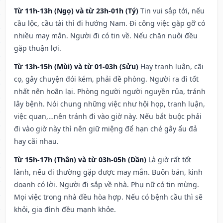
Từ 11h-13h (Ngọ) và từ 23h-01h (Tý)
Tin vui sắp tới, nếu
cầu lộc, cầu tài thì đi hướng Nam. Đi công việc gặp gỡ có
nhiều may mắn. Người đi có tin về. Nếu chăn nuôi đều
gặp thuận lợi.
Từ 13h-15h (Mùi) và từ 01-03h (Sửu)
Hay tranh luận, cãi
cọ, gây chuyện đói kém, phải đề phòng. Người ra đi tốt
nhất nên hoãn lại. Phòng người người nguyền rủa, tránh
lây bệnh. Nói chung những việc như hội họp, tranh luận,
việc quan,…nên tránh đi vào giờ này. Nếu bắt buộc phải
đi vào giờ này thì nên giữ miệng để hạn ché gây ẩu đả
hay cãi nhau.
Từ 15h-17h (Thân) và từ 03h-05h (Dần)
Là giờ rất tốt
lành, nếu đi thường gặp được may mắn. Buôn bán, kinh
doanh có lời. Người đi sắp về nhà. Phụ nữ có tin mừng.
Mọi việc trong nhà đều hòa hợp. Nếu có bệnh cầu thì sẽ
khỏi, gia đình đều mạnh khỏe.