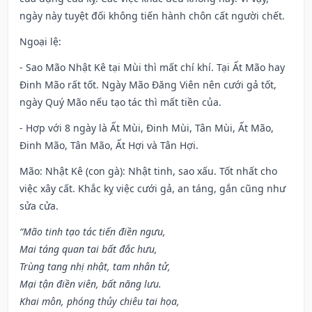
ngày này tuyệt đối không tiến hành chôn cất người chết.
Ngoại lệ
:
- Sao Mão Nhật Kê tại Mùi thì mất chí khí. Tại Ất Mão hay
Đinh Mão rất tốt. Ngày Mão Đăng Viên nên cưới gả tốt,
ngày Quý Mão nếu tạo tác thì mất tiền của.
- Hợp với 8 ngày là Ất Mùi, Đinh Mùi, Tân Mùi, Ất Mão,
Đinh Mão, Tân Mão, Ất Hợi và Tân Hợi.
Mão: Nhật Kê (con gà): Nhật tinh, sao xấu. Tốt nhất cho
việc xây cất. Khắc kỵ việc cưới gả, an táng, gắn cũng như
sửa cửa.
“Mão tinh tạo tác tiến điền ngưu,
Mai táng quan tai bất đắc hưu,
Trùng tang nhị nhật, tam nhân tử,
Mại tận điền viên, bất năng lưu.
Khai môn, phóng thủy chiêu tai họa,