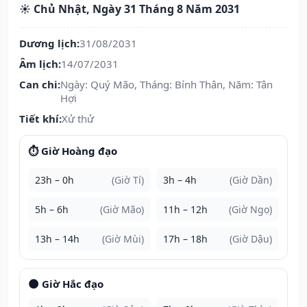
☀️ Chủ Nhật, Ngày 31 Tháng 8 Năm 2031
Dương lịch:
31/08/2031
Âm lịch:
14/07/2031
Can chi:
Ngày: Quý Mão, Tháng: Bính Thân, Năm: Tân
Hợi
Tiết khí:
Xử thử
⏱️ Giờ Hoàng đạo
23h – 0h
(Giờ Tí)
3h – 4h
(Giờ Dần)
5h – 6h
(Giờ Mão)
11h – 12h
(Giờ Ngọ)
13h – 14h
(Giờ Mùi)
17h – 18h
(Giờ Dậu)
🌑 Giờ Hắc đạo