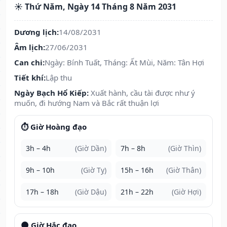
☀️ Thứ Năm, Ngày 14 Tháng 8 Năm 2031
Dương lịch:
14/08/2031
Âm lịch:
27/06/2031
Can chi:
Ngày: Bính Tuất, Tháng: Ất Mùi, Năm: Tân Hợi
Tiết khí:
Lập thu
Ngày Bạch Hổ Kiếp:
Xuất hành, cầu tài được như ý
muốn, đi hướng Nam và Bắc rất thuận lợi
⏱️ Giờ Hoàng đạo
3h – 4h
(Giờ Dần)
7h – 8h
(Giờ Thìn)
9h – 10h
(Giờ Tỵ)
15h – 16h
(Giờ Thân)
17h – 18h
(Giờ Dậu)
21h – 22h
(Giờ Hợi)
🌑 Giờ Hắc đạo