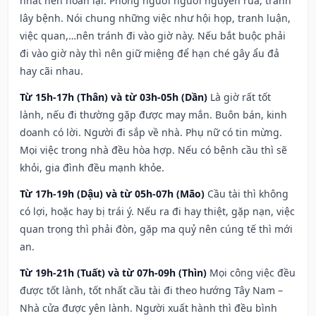
nhất nên hoãn lại. Phòng người người nguyền rủa, tránh
lây bệnh. Nói chung những việc như hội họp, tranh luận,
việc quan,…nên tránh đi vào giờ này. Nếu bắt buộc phải
đi vào giờ này thì nên giữ miệng để hạn ché gây ẩu đả
hay cãi nhau.
Từ 15h-17h (Thân) và từ 03h-05h (Dần)
Là giờ rất tốt
lành, nếu đi thường gặp được may mắn. Buôn bán, kinh
doanh có lời. Người đi sắp về nhà. Phụ nữ có tin mừng.
Mọi việc trong nhà đều hòa hợp. Nếu có bệnh cầu thì sẽ
khỏi, gia đình đều mạnh khỏe.
Từ 17h-19h (Dậu) và từ 05h-07h (Mão)
Cầu tài thì không
có lợi, hoặc hay bị trái ý. Nếu ra đi hay thiệt, gặp nạn, việc
quan trọng thì phải đòn, gặp ma quỷ nên cúng tế thì mới
an.
Từ 19h-21h (Tuất) và từ 07h-09h (Thìn)
Mọi công việc đều
được tốt lành, tốt nhất cầu tài đi theo hướng Tây Nam –
Nhà cửa được yên lành. Người xuất hành thì đều bình