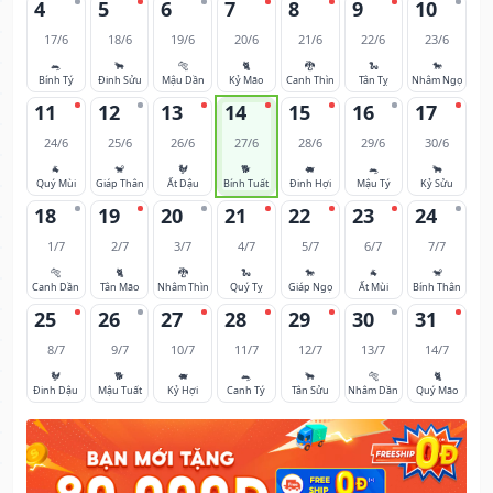
4
5
6
7
8
9
10
17/6
18/6
19/6
20/6
21/6
22/6
23/6
🐀
🐂
🐅
🐈
🐉
🐍
🐎
Bính Tý
Đinh Sửu
Mậu Dần
Kỷ Mão
Canh Thìn
Tân Tỵ
Nhâm Ngọ
11
12
13
14
15
16
17
24/6
25/6
26/6
27/6
28/6
29/6
30/6
🐐
🐒
🐓
🐕
🐖
🐀
🐂
Quý Mùi
Giáp Thân
Ất Dậu
Bính Tuất
Đinh Hợi
Mậu Tý
Kỷ Sửu
18
19
20
21
22
23
24
1/7
2/7
3/7
4/7
5/7
6/7
7/7
🐅
🐈
🐉
🐍
🐎
🐐
🐒
Canh Dần
Tân Mão
Nhâm Thìn
Quý Tỵ
Giáp Ngọ
Ất Mùi
Bính Thân
25
26
27
28
29
30
31
8/7
9/7
10/7
11/7
12/7
13/7
14/7
🐓
🐕
🐖
🐀
🐂
🐅
🐈
Đinh Dậu
Mậu Tuất
Kỷ Hợi
Canh Tý
Tân Sửu
Nhâm Dần
Quý Mão