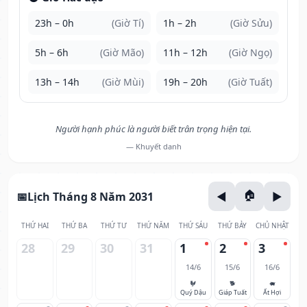
23h – 0h
(Giờ Tí)
1h – 2h
(Giờ Sửu)
5h – 6h
(Giờ Mão)
11h – 12h
(Giờ Ngọ)
13h – 14h
(Giờ Mùi)
19h – 20h
(Giờ Tuất)
Người hạnh phúc là người biết trân trọng hiện tại.
— Khuyết danh
Lịch Tháng 8 Năm 2031
THỨ HAI
THỨ BA
THỨ TƯ
THỨ NĂM
THỨ SÁU
THỨ BẢY
CHỦ NHẬT
28
29
30
31
1
2
3
14/6
15/6
16/6
🐓
🐕
🐖
Quý Dậu
Giáp Tuất
Ất Hợi