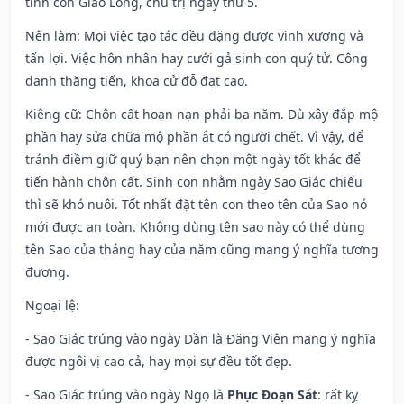
tinh con Giao Long, chủ trị ngày thứ 5.
Nên làm
: Mọi việc tạo tác đều đặng được vinh xương và
tấn lợi. Việc hôn nhân hay cưới gả sinh con quý tử. Công
danh thăng tiến, khoa cử đỗ đạt cao.
Kiêng cữ
: Chôn cất hoạn nạn phải ba năm. Dù xây đắp mộ
phần hay sửa chữa mộ phần ắt có người chết. Vì vậy, để
tránh điềm giữ quý bạn nên chọn một ngày tốt khác để
tiến hành chôn cất. Sinh con nhằm ngày Sao Giác chiếu
thì sẽ khó nuôi. Tốt nhất đặt tên con theo tên của Sao nó
mới được an toàn. Không dùng tên sao này có thể dùng
tên Sao của tháng hay của năm cũng mang ý nghĩa tương
đương.
Ngoại lệ
:
- Sao Giác trúng vào ngày Dần là Đăng Viên mang ý nghĩa
được ngôi vị cao cả, hay mọi sự đều tốt đẹp.
- Sao Giác trúng vào ngày Ngọ là
Phục Đoạn Sát
: rất kỵ