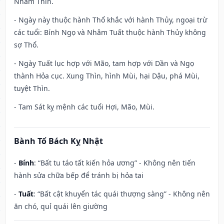
Nhâm Thìn.
- Ngày này thuộc hành Thổ khắc với hành Thủy, ngoại trừ
các tuổi: Bính Ngọ và Nhâm Tuất thuộc hành Thủy không
sợ Thổ.
- Ngày Tuất lục hợp với Mão, tam hợp với Dần và Ngọ
thành Hỏa cục. Xung Thìn, hình Mùi, hại Dậu, phá Mùi,
tuyệt Thìn.
- Tam Sát kỵ mệnh các tuổi Hợi, Mão, Mùi.
Bành Tổ Bách Kỵ Nhật
-
Bính
: “Bất tu táo tất kiến hỏa ương” - Không nên tiến
hành sửa chữa bếp để tránh bị hỏa tai
-
Tuất
: “Bất cật khuyển tác quái thượng sàng” - Không nên
ăn chó, quỉ quái lên giường