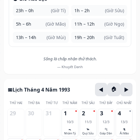
23h – 0h
(Giờ Tí)
1h – 2h
(Giờ Sửu)
5h – 6h
(Giờ Mão)
11h – 12h
(Giờ Ngọ)
13h – 14h
(Giờ Mùi)
19h – 20h
(Giờ Tuất)
Sống là chấp nhận thử thách.
— Khuyết Danh
Lịch Tháng 4 Năm 1993
THỨ HAI
THỨ BA
THỨ TƯ
THỨ NĂM
THỨ SÁU
THỨ BẢY
CHỦ NHẬT
29
30
31
1
2
3
4
10/3
11/3
12/3
13/3
🐀
🐂
🐅
🐈
Nhâm Tý
Quý Sửu
Giáp Dần
Ất Mão