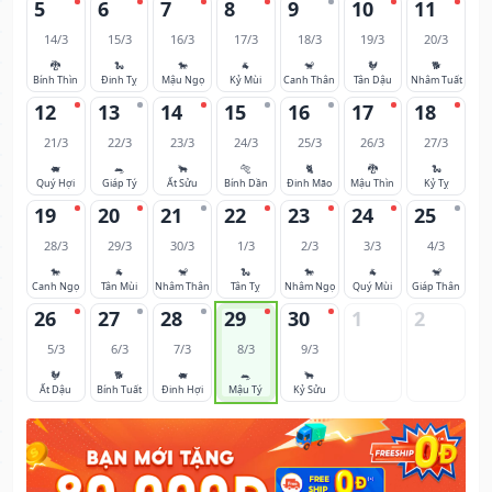
5
6
7
8
9
10
11
14/3
15/3
16/3
17/3
18/3
19/3
20/3
🐉
🐍
🐎
🐐
🐒
🐓
🐕
Bính Thìn
Đinh Tỵ
Mậu Ngọ
Kỷ Mùi
Canh Thân
Tân Dậu
Nhâm Tuất
12
13
14
15
16
17
18
21/3
22/3
23/3
24/3
25/3
26/3
27/3
🐖
🐀
🐂
🐅
🐈
🐉
🐍
Quý Hợi
Giáp Tý
Ất Sửu
Bính Dần
Đinh Mão
Mậu Thìn
Kỷ Tỵ
19
20
21
22
23
24
25
28/3
29/3
30/3
1/3
2/3
3/3
4/3
🐎
🐐
🐒
🐍
🐎
🐐
🐒
Canh Ngọ
Tân Mùi
Nhâm Thân
Tân Tỵ
Nhâm Ngọ
Quý Mùi
Giáp Thân
26
27
28
29
30
1
2
5/3
6/3
7/3
8/3
9/3
🐓
🐕
🐖
🐀
🐂
Ất Dậu
Bính Tuất
Đinh Hợi
Mậu Tý
Kỷ Sửu