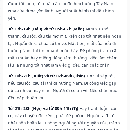
được tốt lành, tốt nhất cầu tài đi theo hướng Tây Nam –
Nhà cửa được yên lành. Người xuất hành thì đều bình
yên.
Từ 17h-19h (Dậu) và từ 05h-07h (Mão)
Mưu sự khó
thành, cầu lộc, cầu tài mờ mịt. Kiện cáo tốt nhất nên hoãn
lại. Người đi xa chưa có tin về. Mất tiền, mất của nếu đi
hướng Nam thì tìm nhanh mới thấy. Đề phòng tranh cãi,
mâu thuẫn hay miệng tiếng tầm thường. Việc làm chậm,
lâu la nhưng tốt nhất làm việc gì đều cần chắc chắn.
Từ 19h-21h (Tuất) và từ 07h-09h (Thìn)
Tin vui sắp tới,
nếu cầu lộc, cầu tài thì đi hướng Nam. Đi công việc gặp
gỡ có nhiều may mắn. Người đi có tin về. Nếu chăn nuôi
đều gặp thuận lợi.
Từ 21h-23h (Hợi) và từ 09h-11h (Tị)
Hay tranh luận, cãi
cọ, gây chuyện đói kém, phải đề phòng. Người ra đi tốt
nhất nên hoãn lại. Phòng người người nguyền rủa, tránh