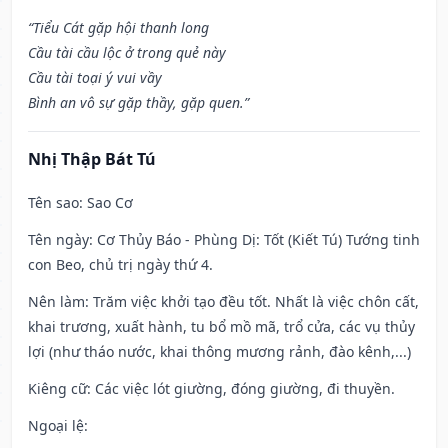
“Tiểu Cát gặp hội thanh long
Cầu tài cầu lộc ở trong quẻ này
Cầu tài toại ý vui vầy
Bình an vô sự gặp thầy, gặp quen.”
Nhị Thập Bát Tú
Tên sao
: Sao Cơ
Tên ngày
: Cơ Thủy Báo - Phùng Dị: Tốt (Kiết Tú) Tướng tinh
con Beo, chủ trị ngày thứ 4.
Nên làm
: Trăm việc khởi tạo đều tốt. Nhất là việc chôn cất,
khai trương, xuất hành, tu bổ mồ mã, trổ cửa, các vụ thủy
lợi (như tháo nước, khai thông mương rảnh, đào kênh,...)
Kiêng cữ
: Các việc lót giường, đóng giường, đi thuyền.
Ngoại lệ
: