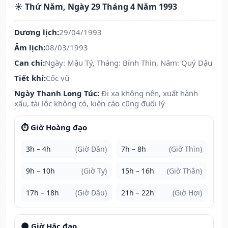
☀️ Thứ Năm, Ngày 29 Tháng 4 Năm 1993
Dương lịch:
29/04/1993
Âm lịch:
08/03/1993
Can chi:
Ngày: Mậu Tý, Tháng: Bính Thìn, Năm: Quý Dậu
Tiết khí:
Cốc vũ
Ngày Thanh Long Túc:
Đi xa không nên, xuất hành
xấu, tài lộc không có, kiện cáo cũng đuối lý
⏱️ Giờ Hoàng đạo
3h – 4h
(Giờ Dần)
7h – 8h
(Giờ Thìn)
9h – 10h
(Giờ Tỵ)
15h – 16h
(Giờ Thân)
17h – 18h
(Giờ Dậu)
21h – 22h
(Giờ Hợi)
🌑 Giờ Hắc đạo