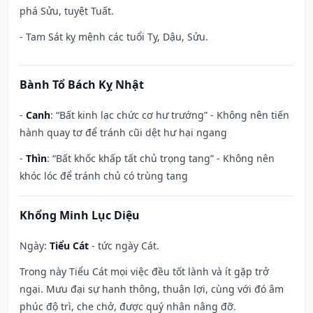
phá Sửu, tuyệt Tuất.
- Tam Sát kỵ mệnh các tuổi Tỵ, Dậu, Sửu.
Bành Tổ Bách Kỵ Nhật
-
Canh
: “Bất kinh lạc chức cơ hư trướng” - Không nên tiến
hành quay tơ để tránh cũi dệt hư hại ngang
-
Thìn
: “Bất khốc khấp tất chủ trọng tang” - Không nên
khóc lóc để tránh chủ có trùng tang
Khổng Minh Lục Diệu
Ngày:
Tiểu Cát
- tức ngày Cát.
Trong này Tiểu Cát mọi việc đều tốt lành và ít gặp trở
ngại. Mưu đại sự hanh thông, thuận lợi, cùng với đó âm
phúc độ trì, che chở, được quý nhân nâng đỡ.