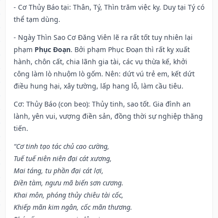
- Cơ Thủy Báo tại: Thân, Tý, Thìn trăm việc kỵ. Duy tại Tý có
thể tạm dùng.
- Ngày Thìn Sao Cơ Đăng Viên lẽ ra rất tốt tuy nhiên lại
phạm
Phục Đoạn
. Bởi phạm Phục Đoạn thì rất kỵ xuất
hành, chôn cất, chia lãnh gia tài, các vụ thừa kế, khởi
công làm lò nhuộm lò gốm. Nên: dứt vú trẻ em, kết dứt
điều hung hại, xây tường, lấp hang lỗ, làm cầu tiêu.
Cơ: Thủy Báo (con beo): Thủy tinh, sao tốt. Gia đình an
lành, yên vui, vượng điền sản, đồng thời sự nghiệp thăng
tiến.
“Cơ tinh tạo tác chủ cao cường,
Tuế tuế niên niên đại cát xương,
Mai táng, tu phần đại cát lợi,
Điền tàm, ngưu mã biến sơn cương.
Khai môn, phóng thủy chiêu tài cốc,
Khiếp mãn kim ngân, cốc mãn thương.