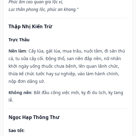
Phúc ấm cao quan gia lộc vị,
Lục thân phong lộc, phúc an khang.”
Thập Nhị Kiến Trừ
Trực Thâu
Nên làm
: Cấy lúa, gặt lúa, mua trâu, nuôi tằm, đi săn thú
cá, tu sửa cây cối. Động thổ, san nền đắp nền, nữ nhân
khởi ngày uống thuốc chưa bệnh, lên quan lãnh chức,
thừa kế chức tước hay sự nghiệp, vào làm hành chính,
nộp đơn dâng sớ.
Không nên
: Bắt đầu công việc mới, kỵ đi du lịch, kỵ tang
lễ.
Ngọc Hạp Thông Thư
Sao tốt
: