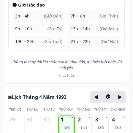
🌑 Giờ Hắc đạo
3h – 4h
(Giờ Dần)
7h – 8h
(Giờ Thìn)
9h – 10h
(Giờ Tỵ)
13h – 14h
(Giờ Mùi)
19h – 20h
(Giờ Tuất)
21h – 22h
(Giờ Hợi)
Chúng ta thay đổi khi chúng ta đủ đau đớn, đủ hiểu biết hoặc đủ
tình yêu.
— Khuyết Danh
Lịch Tháng 4 Năm 1993
THỨ HAI
THỨ BA
THỨ TƯ
THỨ NĂM
THỨ SÁU
THỨ BẢY
CHỦ NHẬT
29
30
31
1
2
3
4
10/3
11/3
12/3
13/3