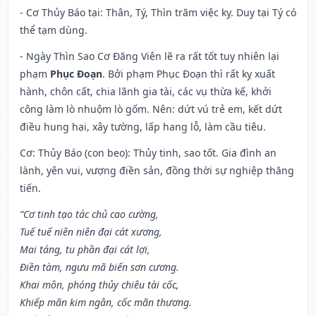
- Cơ Thủy Báo tại: Thân, Tý, Thìn trăm việc kỵ. Duy tại Tý có
thể tạm dùng.
- Ngày Thìn Sao Cơ Đăng Viên lẽ ra rất tốt tuy nhiên lại
phạm
Phục Đoạn
. Bởi phạm Phục Đoạn thì rất kỵ xuất
hành, chôn cất, chia lãnh gia tài, các vụ thừa kế, khởi
công làm lò nhuộm lò gốm. Nên: dứt vú trẻ em, kết dứt
điều hung hại, xây tường, lấp hang lỗ, làm cầu tiêu.
Cơ: Thủy Báo (con beo): Thủy tinh, sao tốt. Gia đình an
lành, yên vui, vượng điền sản, đồng thời sự nghiệp thăng
tiến.
“Cơ tinh tạo tác chủ cao cường,
Tuế tuế niên niên đại cát xương,
Mai táng, tu phần đại cát lợi,
Điền tàm, ngưu mã biến sơn cương.
Khai môn, phóng thủy chiêu tài cốc,
Khiếp mãn kim ngân, cốc mãn thương.