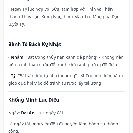
- Ngày Tý lục hợp với Sửu, tam hợp với Thìn và Thân
thành Thủy cục. Xung Ngọ, hình Mão, hại Mùi, phá Dậu,
tuyệt Tỵ.
Bành Tổ Bách Kỵ Nhật
-
Nhâm
: “Bất ương thủy nan canh đê phòng” - Không nên
tiến hành tháo nước để tránh khó canh phòng đê điều
-
Tý
: “Bất vấn bốc tự nhạ tai ương” - Không nên tiến hành
gieo quẻ hỏi việc để tránh tự rước lấy tai ương
Khổng Minh Lục Diệu
Ngày:
Đại An
- tức ngày Cát.
Là ngày tốt, mọi việc đều được yên tâm, hành sự thành
công.