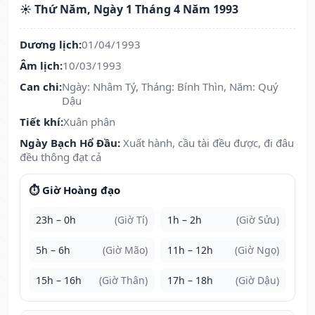
☀️ Thứ Năm, Ngày 1 Tháng 4 Năm 1993
Dương lịch:
01/04/1993
Âm lịch:
10/03/1993
Can chi:
Ngày: Nhâm Tý, Tháng: Bính Thìn, Năm: Quý
Dậu
Tiết khí:
Xuân phân
Ngày Bạch Hổ Đầu:
Xuất hành, cầu tài đều được, đi đâu
đều thông đạt cả
⏱️ Giờ Hoàng đạo
23h – 0h
(Giờ Tí)
1h – 2h
(Giờ Sửu)
5h – 6h
(Giờ Mão)
11h – 12h
(Giờ Ngọ)
15h – 16h
(Giờ Thân)
17h – 18h
(Giờ Dậu)