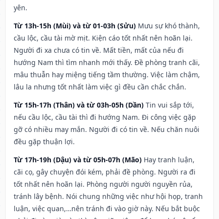
yên.
Từ 13h-15h (Mùi) và từ 01-03h (Sửu)
Mưu sự khó thành,
cầu lộc, cầu tài mờ mịt. Kiện cáo tốt nhất nên hoãn lại.
Người đi xa chưa có tin về. Mất tiền, mất của nếu đi
hướng Nam thì tìm nhanh mới thấy. Đề phòng tranh cãi,
mâu thuẫn hay miệng tiếng tầm thường. Việc làm chậm,
lâu la nhưng tốt nhất làm việc gì đều cần chắc chắn.
Từ 15h-17h (Thân) và từ 03h-05h (Dần)
Tin vui sắp tới,
nếu cầu lộc, cầu tài thì đi hướng Nam. Đi công việc gặp
gỡ có nhiều may mắn. Người đi có tin về. Nếu chăn nuôi
đều gặp thuận lợi.
Từ 17h-19h (Dậu) và từ 05h-07h (Mão)
Hay tranh luận,
cãi cọ, gây chuyện đói kém, phải đề phòng. Người ra đi
tốt nhất nên hoãn lại. Phòng người người nguyền rủa,
tránh lây bệnh. Nói chung những việc như hội họp, tranh
luận, việc quan,…nên tránh đi vào giờ này. Nếu bắt buộc