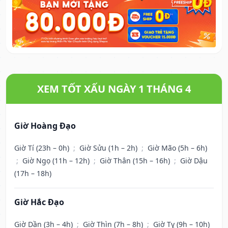
XEM TỐT XẤU NGÀY 1 THÁNG 4
Giờ Hoàng Đạo
Giờ Tí (23h – 0h)
;
Giờ Sửu (1h – 2h)
;
Giờ Mão (5h – 6h)
;
Giờ Ngọ (11h – 12h)
;
Giờ Thân (15h – 16h)
;
Giờ Dậu
(17h – 18h)
Giờ Hắc Đạo
Giờ Dần (3h – 4h)
;
Giờ Thìn (7h – 8h)
;
Giờ Tỵ (9h – 10h)