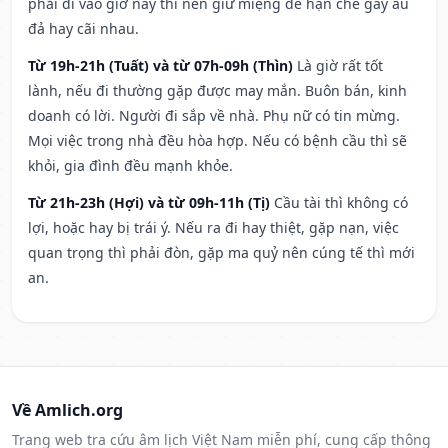
phải đi vào giờ này thì nên giữ miệng để hạn ché gây ẩu
đả hay cãi nhau.
Từ 19h-21h (Tuất) và từ 07h-09h (Thìn)
Là giờ rất tốt
lành, nếu đi thường gặp được may mắn. Buôn bán, kinh
doanh có lời. Người đi sắp về nhà. Phụ nữ có tin mừng.
Mọi việc trong nhà đều hòa hợp. Nếu có bệnh cầu thì sẽ
khỏi, gia đình đều mạnh khỏe.
Từ 21h-23h (Hợi) và từ 09h-11h (Tị)
Cầu tài thì không có
lợi, hoặc hay bị trái ý. Nếu ra đi hay thiệt, gặp nạn, việc
quan trọng thì phải đòn, gặp ma quỷ nên cúng tế thì mới
an.
Về Amlich.org
Trang web tra cứu âm lịch Việt Nam miễn phí, cung cấp thông