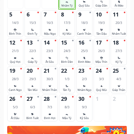
🐀
🐂
🐅
🐈
Nhâm Tý
Quý Sửu
Giáp Dần
Ất Mão
5
6
7
8
9
10
11
14/3
15/3
16/3
17/3
18/3
19/3
20/3
🐉
🐍
🐎
🐐
🐒
🐓
🐕
Bính Thìn
Đinh Tỵ
Mậu Ngọ
Kỷ Mùi
Canh Thân
Tân Dậu
Nhâm Tuất
12
13
14
15
16
17
18
21/3
22/3
23/3
24/3
25/3
26/3
27/3
🐖
🐀
🐂
🐅
🐈
🐉
🐍
Quý Hợi
Giáp Tý
Ất Sửu
Bính Dần
Đinh Mão
Mậu Thìn
Kỷ Tỵ
19
20
21
22
23
24
25
28/3
29/3
30/3
1/3
2/3
3/3
4/3
🐎
🐐
🐒
🐍
🐎
🐐
🐒
Canh Ngọ
Tân Mùi
Nhâm Thân
Tân Tỵ
Nhâm Ngọ
Quý Mùi
Giáp Thân
26
27
28
29
30
1
2
5/3
6/3
7/3
8/3
9/3
🐓
🐕
🐖
🐀
🐂
Ất Dậu
Bính Tuất
Đinh Hợi
Mậu Tý
Kỷ Sửu