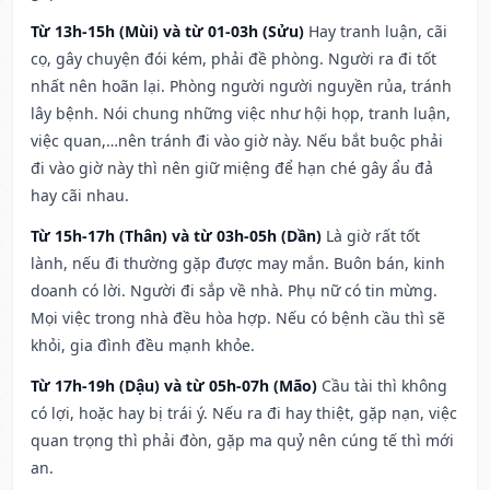
Từ 13h-15h (Mùi) và từ 01-03h (Sửu)
Hay tranh luận, cãi
cọ, gây chuyện đói kém, phải đề phòng. Người ra đi tốt
nhất nên hoãn lại. Phòng người người nguyền rủa, tránh
lây bệnh. Nói chung những việc như hội họp, tranh luận,
việc quan,…nên tránh đi vào giờ này. Nếu bắt buộc phải
đi vào giờ này thì nên giữ miệng để hạn ché gây ẩu đả
hay cãi nhau.
Từ 15h-17h (Thân) và từ 03h-05h (Dần)
Là giờ rất tốt
lành, nếu đi thường gặp được may mắn. Buôn bán, kinh
doanh có lời. Người đi sắp về nhà. Phụ nữ có tin mừng.
Mọi việc trong nhà đều hòa hợp. Nếu có bệnh cầu thì sẽ
khỏi, gia đình đều mạnh khỏe.
Từ 17h-19h (Dậu) và từ 05h-07h (Mão)
Cầu tài thì không
có lợi, hoặc hay bị trái ý. Nếu ra đi hay thiệt, gặp nạn, việc
quan trọng thì phải đòn, gặp ma quỷ nên cúng tế thì mới
an.