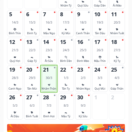
🐀
🐂
🐅
🐈
Nhâm Tý
Quý Sửu
Giáp Dần
Ất Mão
5
6
7
8
9
10
11
14/3
15/3
16/3
17/3
18/3
19/3
20/3
🐉
🐍
🐎
🐐
🐒
🐓
🐕
Bính Thìn
Đinh Tỵ
Mậu Ngọ
Kỷ Mùi
Canh Thân
Tân Dậu
Nhâm Tuất
12
13
14
15
16
17
18
21/3
22/3
23/3
24/3
25/3
26/3
27/3
🐖
🐀
🐂
🐅
🐈
🐉
🐍
Quý Hợi
Giáp Tý
Ất Sửu
Bính Dần
Đinh Mão
Mậu Thìn
Kỷ Tỵ
19
20
21
22
23
24
25
28/3
29/3
30/3
1/3
2/3
3/3
4/3
🐎
🐐
🐒
🐍
🐎
🐐
🐒
Canh Ngọ
Tân Mùi
Nhâm Thân
Tân Tỵ
Nhâm Ngọ
Quý Mùi
Giáp Thân
26
27
28
29
30
1
2
5/3
6/3
7/3
8/3
9/3
🐓
🐕
🐖
🐀
🐂
Ất Dậu
Bính Tuất
Đinh Hợi
Mậu Tý
Kỷ Sửu