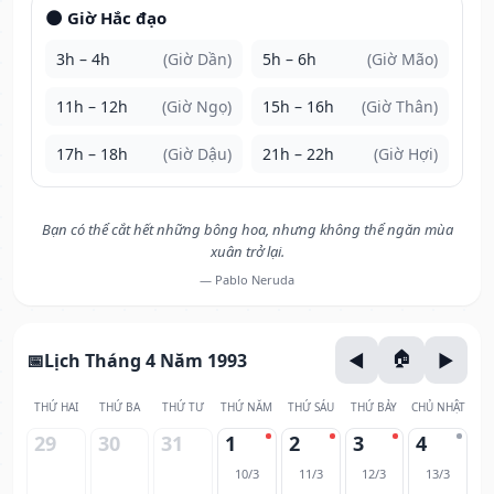
🌑 Giờ Hắc đạo
3h – 4h
(Giờ Dần)
5h – 6h
(Giờ Mão)
11h – 12h
(Giờ Ngọ)
15h – 16h
(Giờ Thân)
17h – 18h
(Giờ Dậu)
21h – 22h
(Giờ Hợi)
Bạn có thể cắt hết những bông hoa, nhưng không thể ngăn mùa
xuân trở lại.
— Pablo Neruda
Lịch Tháng 4 Năm 1993
THỨ HAI
THỨ BA
THỨ TƯ
THỨ NĂM
THỨ SÁU
THỨ BẢY
CHỦ NHẬT
29
30
31
1
2
3
4
10/3
11/3
12/3
13/3