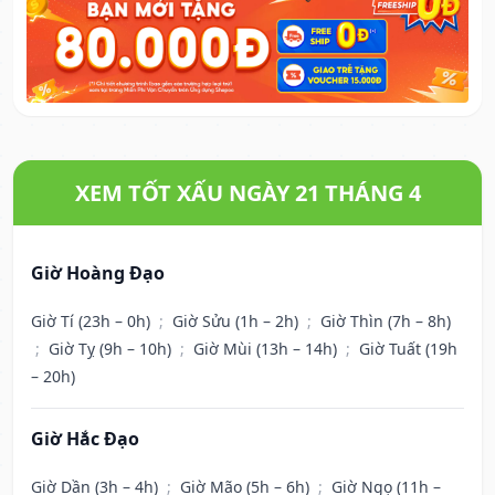
XEM TỐT XẤU NGÀY 21 THÁNG 4
Giờ Hoàng Đạo
Giờ Tí (23h – 0h)
;
Giờ Sửu (1h – 2h)
;
Giờ Thìn (7h – 8h)
;
Giờ Tỵ (9h – 10h)
;
Giờ Mùi (13h – 14h)
;
Giờ Tuất (19h
– 20h)
Giờ Hắc Đạo
Giờ Dần (3h – 4h)
;
Giờ Mão (5h – 6h)
;
Giờ Ngọ (11h –