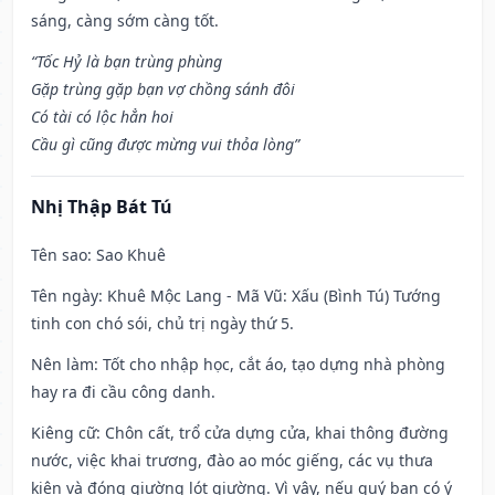
sáng, càng sớm càng tốt.
“Tốc Hỷ là bạn trùng phùng
Gặp trùng gặp bạn vợ chồng sánh đôi
Có tài có lộc hẳn hoi
Cầu gì cũng được mừng vui thỏa lòng”
Nhị Thập Bát Tú
Tên sao
: Sao Khuê
Tên ngày
: Khuê Mộc Lang - Mã Vũ: Xấu (Bình Tú) Tướng
tinh con chó sói, chủ trị ngày thứ 5.
Nên làm
: Tốt cho nhập học, cắt áo, tạo dựng nhà phòng
hay ra đi cầu công danh.
Kiêng cữ
: Chôn cất, trổ cửa dựng cửa, khai thông đường
nước, việc khai trương, đào ao móc giếng, các vụ thưa
kiện và đóng giường lót giường. Vì vậy, nếu quý bạn có ý