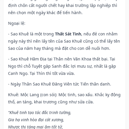
định chôn cất người chết hay khai trường lập nghiệp thì
nên chọn một ngày khác để tiến hành.
Ngoại lệ
:
- Sao Khuê là một trong
Thất Sát Tinh
, nếu đẻ con nhằm
ngày này thì nên lấy tên của Sao Khuê cũng có thể lấy tên
Sao của năm hay tháng mà đặt cho con dễ nuôi hơn.
- Sao Khuê Hãm Địa tại Thân nên Văn Khoa thất bại. Tại
Ngọ thì chỗ Tuyệt gặp Sanh đắc lợi mưu sự, nhất là gặp
Canh Ngọ. Tại Thìn thì tốt vừa vừa.
- Ngày Thân Sao Khuê Đăng Viên tức Tiến thân danh.
Khuê: Mộc Lang (con sói): Mộc tinh, sao xấu. Khắc kỵ động
thổ, an táng, khai trương cũng như sửa cửa.
“Khuê tinh tạo tác đắc trinh tường,
Gia hạ vinh hòa đại cát xương,
Nhược thị táng mai âm tốt tử,