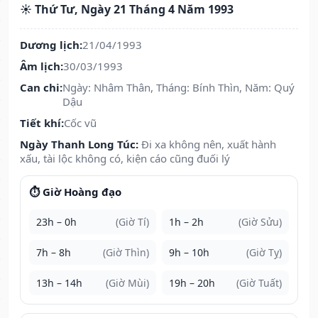
☀️ Thứ Tư, Ngày 21 Tháng 4 Năm 1993
Dương lịch:
21/04/1993
Âm lịch:
30/03/1993
Can chi:
Ngày: Nhâm Thân, Tháng: Bính Thìn, Năm: Quý
Dậu
Tiết khí:
Cốc vũ
Ngày Thanh Long Túc:
Đi xa không nên, xuất hành
xấu, tài lộc không có, kiện cáo cũng đuối lý
⏱️ Giờ Hoàng đạo
23h – 0h
(Giờ Tí)
1h – 2h
(Giờ Sửu)
7h – 8h
(Giờ Thìn)
9h – 10h
(Giờ Tỵ)
13h – 14h
(Giờ Mùi)
19h – 20h
(Giờ Tuất)