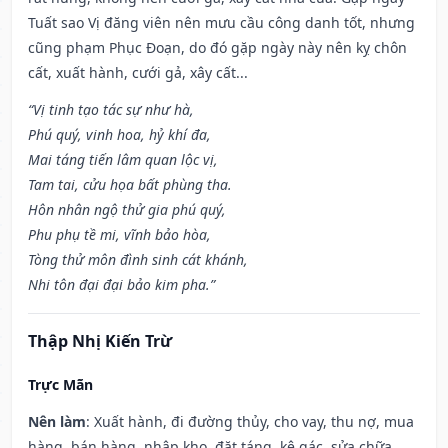
Tuất sao Vị đăng viên nên mưu cầu công danh tốt, nhưng
cũng phạm Phục Đoạn, do đó gặp ngày này nên kỵ chôn
cất, xuất hành, cưới gả, xây cất...
“Vị tinh tạo tác sự như hà,
Phú quý, vinh hoa, hỷ khí đa,
Mai táng tiến lâm quan lộc vị,
Tam tai, cửu họa bất phùng tha.
Hôn nhân ngộ thử gia phú quý,
Phu phụ tề mi, vĩnh bảo hòa,
Tòng thử môn đình sinh cát khánh,
Nhi tôn đại đại bảo kim pha.”
Thập Nhị Kiến Trừ
Trực Mãn
Nên làm
: Xuất hành, đi đường thủy, cho vay, thu nợ, mua
hàng, bán hàng, nhập kho, đặt táng, kê gác, sửa chữa,