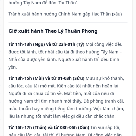
hướng Tây Nam để đón 'Tài Thần'.
Tránh xuất hành hướng Chính Nam gặp Hạc Thần (xấu)
Giờ xuất hành Theo Lý Thuần Phong
Từ 11h-13h (Ngọ) và từ 23h-01h (Tý)
Mọi công việc đều
được tốt lành, tốt nhất cầu tài đi theo hướng Tây Nam –
Nhà cửa được yên lành. Người xuất hành thì đều bình
yên.
Từ 13h-15h (Mùi) và từ 01-03h (Sửu)
Mưu sự khó thành,
cầu lộc, cầu tài mờ mịt. Kiện cáo tốt nhất nên hoãn lại.
Người đi xa chưa có tin về. Mất tiền, mất của nếu đi
hướng Nam thì tìm nhanh mới thấy. Đề phòng tranh cãi,
mâu thuẫn hay miệng tiếng tầm thường. Việc làm chậm,
lâu la nhưng tốt nhất làm việc gì đều cần chắc chắn.
Từ 15h-17h (Thân) và từ 03h-05h (Dần)
Tin vui sắp tới,
nếu cầu lộc, cầu tài thì đi hướng Nam. Đi công việc gặp