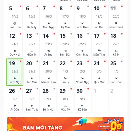
5
6
7
8
9
10
11
14/3
15/3
16/3
17/3
18/3
19/3
20/3
🐉
🐍
🐎
🐐
🐒
🐓
🐕
Bính Thìn
Đinh Tỵ
Mậu Ngọ
Kỷ Mùi
Canh Thân
Tân Dậu
Nhâm Tuất
12
13
14
15
16
17
18
21/3
22/3
23/3
24/3
25/3
26/3
27/3
🐖
🐀
🐂
🐅
🐈
🐉
🐍
Quý Hợi
Giáp Tý
Ất Sửu
Bính Dần
Đinh Mão
Mậu Thìn
Kỷ Tỵ
19
20
21
22
23
24
25
28/3
29/3
30/3
1/3
2/3
3/3
4/3
🐎
🐐
🐒
🐍
🐎
🐐
🐒
Canh Ngọ
Tân Mùi
Nhâm Thân
Tân Tỵ
Nhâm Ngọ
Quý Mùi
Giáp Thân
26
27
28
29
30
1
2
5/3
6/3
7/3
8/3
9/3
🐓
🐕
🐖
🐀
🐂
Ất Dậu
Bính Tuất
Đinh Hợi
Mậu Tý
Kỷ Sửu