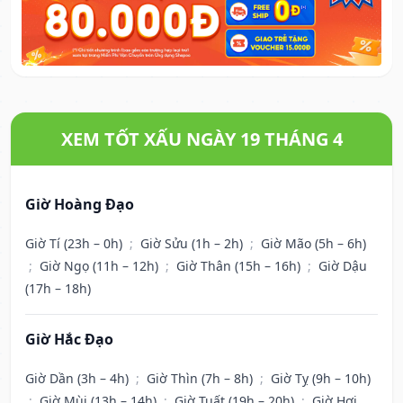
XEM TỐT XẤU NGÀY 19 THÁNG 4
Giờ Hoàng Đạo
Giờ Tí (23h – 0h)
;
Giờ Sửu (1h – 2h)
;
Giờ Mão (5h – 6h)
;
Giờ Ngọ (11h – 12h)
;
Giờ Thân (15h – 16h)
;
Giờ Dậu
(17h – 18h)
Giờ Hắc Đạo
Giờ Dần (3h – 4h)
;
Giờ Thìn (7h – 8h)
;
Giờ Tỵ (9h – 10h)
;
Giờ Mùi (13h – 14h)
;
Giờ Tuất (19h – 20h)
;
Giờ Hợi