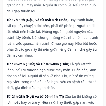
gỡ có nhiều may mắn. Người đi có tin về. Nếu chăn nuôi
đều gặp thuận lợi.
Từ 17h-19h (Dậu) và từ 05h-07h (Mão)
Hay tranh luận,
cãi cọ, gây chuyện đói kém, phải đề phòng. Người ra đi
tốt nhất nên hoãn lại. Phòng người người nguyền rủa,
tránh lây bệnh. Nói chung những việc như hội họp, tranh
luận, việc quan,…nên tránh đi vào giờ này. Nếu bắt buộc
phải đi vào giờ này thì nên giữ miệng để hạn ché gây ẩu
đả hay cãi nhau.
Từ 19h-21h (Tuất) và từ 07h-09h (Thìn)
Là giờ rất tốt
lành, nếu đi thường gặp được may mắn. Buôn bán, kinh
doanh có lời. Người đi sắp về nhà. Phụ nữ có tin mừng.
Mọi việc trong nhà đều hòa hợp. Nếu có bệnh cầu thì sẽ
khỏi, gia đình đều mạnh khỏe.
Từ 21h-23h (Hợi) và từ 09h-11h (Tị)
Cầu tài thì không có
lợi, hoặc hay bị trái ý. Nếu ra đi hay thiệt, gặp nạn, việc