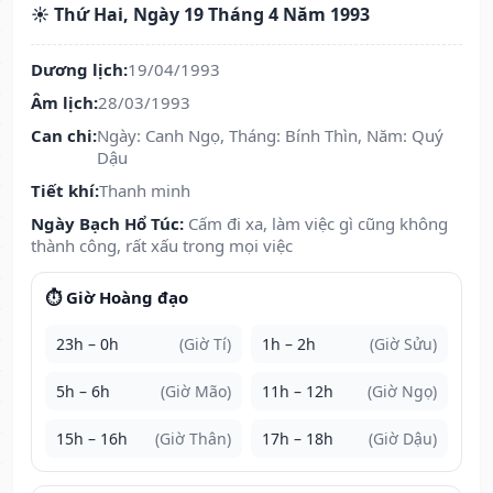
☀️ Thứ Hai, Ngày 19 Tháng 4 Năm 1993
Dương lịch:
19/04/1993
Âm lịch:
28/03/1993
Can chi:
Ngày: Canh Ngọ, Tháng: Bính Thìn, Năm: Quý
Dậu
Tiết khí:
Thanh minh
Ngày Bạch Hổ Túc:
Cấm đi xa, làm việc gì cũng không
thành công, rất xấu trong mọi việc
⏱️ Giờ Hoàng đạo
23h – 0h
(Giờ Tí)
1h – 2h
(Giờ Sửu)
5h – 6h
(Giờ Mão)
11h – 12h
(Giờ Ngọ)
15h – 16h
(Giờ Thân)
17h – 18h
(Giờ Dậu)