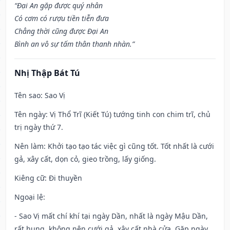
“Đại An gặp được quý nhân
Có cơm có rượu tiền tiễn đưa
Chẳng thời cũng được Đại An
Bình an vô sự tấm thân thanh nhàn.”
Nhị Thập Bát Tú
Tên sao
: Sao Vị
Tên ngày
: Vị Thổ Trĩ (Kiết Tú) tướng tinh con chim trĩ, chủ
trị ngày thứ 7.
Nên làm
: Khởi tạo tạo tác việc gì cũng tốt. Tốt nhất là cưới
gả, xây cất, dọn cỏ, gieo trồng, lấy giống.
Kiêng cữ
: Đi thuyền
Ngoại lệ
:
- Sao Vị mất chí khí tại ngày Dần, nhất là ngày Mậu Dần,
rất hung, không nên cưới gả, xây cất nhà cửa. Gặp ngày