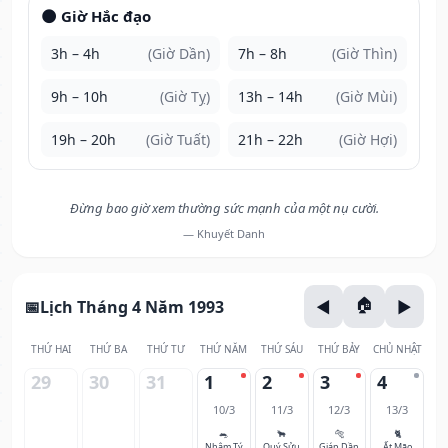
🌑 Giờ Hắc đạo
3h – 4h
(Giờ Dần)
7h – 8h
(Giờ Thìn)
9h – 10h
(Giờ Tỵ)
13h – 14h
(Giờ Mùi)
19h – 20h
(Giờ Tuất)
21h – 22h
(Giờ Hợi)
Đừng bao giờ xem thường sức mạnh của một nụ cười.
— Khuyết Danh
Lịch Tháng 4 Năm 1993
THỨ HAI
THỨ BA
THỨ TƯ
THỨ NĂM
THỨ SÁU
THỨ BẢY
CHỦ NHẬT
29
30
31
1
2
3
4
10/3
11/3
12/3
13/3
🐀
🐂
🐅
🐈
Nhâm Tý
Quý Sửu
Giáp Dần
Ất Mão