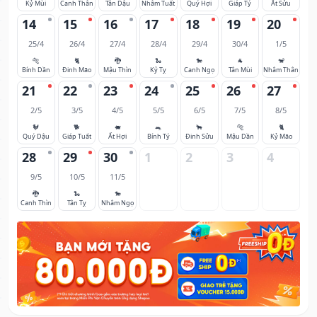
Kỷ Mùi
Canh Thân
Tân Dậu
Nhâm Tuất
Quý Hợi
Giáp Tý
Ất Sửu
14
15
16
17
18
19
20
25/4
26/4
27/4
28/4
29/4
30/4
1/5
🐅
🐈
🐉
🐍
🐎
🐐
🐒
Bính Dần
Đinh Mão
Mậu Thìn
Kỷ Tỵ
Canh Ngọ
Tân Mùi
Nhâm Thân
21
22
23
24
25
26
27
2/5
3/5
4/5
5/5
6/5
7/5
8/5
🐓
🐕
🐖
🐀
🐂
🐅
🐈
Quý Dậu
Giáp Tuất
Ất Hợi
Bính Tý
Đinh Sửu
Mậu Dần
Kỷ Mão
28
29
30
1
2
3
4
9/5
10/5
11/5
🐉
🐍
🐎
Canh Thìn
Tân Tỵ
Nhâm Ngọ