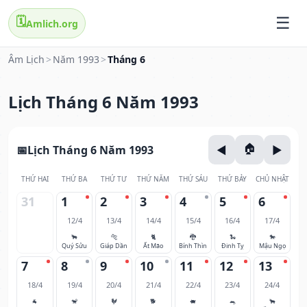
🗓️
Amlich.org
Âm Lịch
>
Năm 1993
>
Tháng 6
Lịch Tháng 6 Năm 1993
Lịch Tháng 6 Năm 1993
THỨ HAI
THỨ BA
THỨ TƯ
THỨ NĂM
THỨ SÁU
THỨ BẢY
CHỦ NHẬT
31
1
2
3
4
5
6
12/4
13/4
14/4
15/4
16/4
17/4
🐂
🐅
🐈
🐉
🐍
🐎
Quý Sửu
Giáp Dần
Ất Mão
Bính Thìn
Đinh Tỵ
Mậu Ngọ
7
8
9
10
11
12
13
18/4
19/4
20/4
21/4
22/4
23/4
24/4
🐐
🐒
🐓
🐕
🐖
🐀
🐂