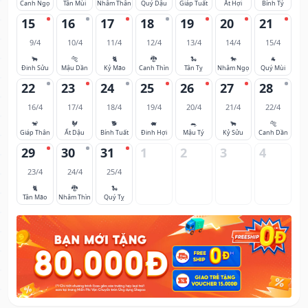
Canh Ngọ
Tân Mùi
Nhâm Thân
Quý Dậu
Giáp Tuất
Ất Hợi
Bính Tý
15
16
17
18
19
20
21
9/4
10/4
11/4
12/4
13/4
14/4
15/4
🐂
🐅
🐈
🐉
🐍
🐎
🐐
Đinh Sửu
Mậu Dần
Kỷ Mão
Canh Thìn
Tân Tỵ
Nhâm Ngọ
Quý Mùi
22
23
24
25
26
27
28
16/4
17/4
18/4
19/4
20/4
21/4
22/4
🐒
🐓
🐕
🐖
🐀
🐂
🐅
Giáp Thân
Ất Dậu
Bính Tuất
Đinh Hợi
Mậu Tý
Kỷ Sửu
Canh Dần
29
30
31
1
2
3
4
23/4
24/4
25/4
🐈
🐉
🐍
Tân Mão
Nhâm Thìn
Quý Tỵ