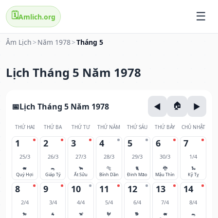
🗓️
Amlich.org
Âm Lịch
>
Năm 1978
>
Tháng 5
Lịch Tháng 5 Năm 1978
Lịch Tháng 5 Năm 1978
THỨ HAI
THỨ BA
THỨ TƯ
THỨ NĂM
THỨ SÁU
THỨ BẢY
CHỦ NHẬT
1
2
3
4
5
6
7
25/3
26/3
27/3
28/3
29/3
30/3
1/4
🐖
🐀
🐂
🐅
🐈
🐉
🐍
Quý Hợi
Giáp Tý
Ất Sửu
Bính Dần
Đinh Mão
Mậu Thìn
Kỷ Tỵ
8
9
10
11
12
13
14
2/4
3/4
4/4
5/4
6/4
7/4
8/4
🐎
🐐
🐒
🐓
🐕
🐖
🐀