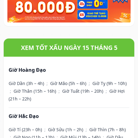
XEM TỐT XẤU NGÀY 15 THÁNG 5
Giờ Hoàng Đạo
Giờ Dần (3h – 4h)
;
Giờ Mão (5h – 6h)
;
Giờ Tỵ (9h – 10h)
;
Giờ Thân (15h – 16h)
;
Giờ Tuất (19h – 20h)
;
Giờ Hợi
(21h – 22h)
Giờ Hắc Đạo
Giờ Tí (23h – 0h)
;
Giờ Sửu (1h – 2h)
;
Giờ Thìn (7h – 8h)
;
Giờ Ngọ (11h – 12h)
;
Giờ Mùi (13h – 14h)
;
Giờ Dậu