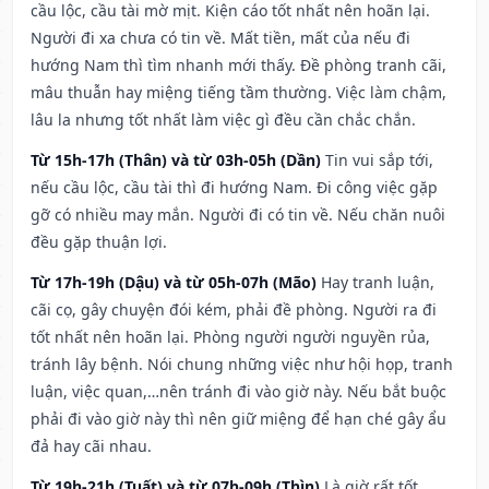
cầu lộc, cầu tài mờ mịt. Kiện cáo tốt nhất nên hoãn lại.
Người đi xa chưa có tin về. Mất tiền, mất của nếu đi
hướng Nam thì tìm nhanh mới thấy. Đề phòng tranh cãi,
mâu thuẫn hay miệng tiếng tầm thường. Việc làm chậm,
lâu la nhưng tốt nhất làm việc gì đều cần chắc chắn.
Từ 15h-17h (Thân) và từ 03h-05h (Dần)
Tin vui sắp tới,
nếu cầu lộc, cầu tài thì đi hướng Nam. Đi công việc gặp
gỡ có nhiều may mắn. Người đi có tin về. Nếu chăn nuôi
đều gặp thuận lợi.
Từ 17h-19h (Dậu) và từ 05h-07h (Mão)
Hay tranh luận,
cãi cọ, gây chuyện đói kém, phải đề phòng. Người ra đi
tốt nhất nên hoãn lại. Phòng người người nguyền rủa,
tránh lây bệnh. Nói chung những việc như hội họp, tranh
luận, việc quan,…nên tránh đi vào giờ này. Nếu bắt buộc
phải đi vào giờ này thì nên giữ miệng để hạn ché gây ẩu
đả hay cãi nhau.
Từ 19h-21h (Tuất) và từ 07h-09h (Thìn)
Là giờ rất tốt