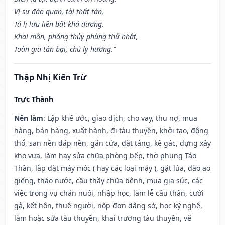
Vi sự đáo quan, tài thất tán,
Tả lị lưu liên bất khả đương.
Khai môn, phóng thủy phùng thử nhật,
Toàn gia tán bại, chủ ly hương.”
Thập Nhị Kiến Trừ
Trực Thành
Nên làm
: Lập khế ước, giao dịch, cho vay, thu nợ, mua
hàng, bán hàng, xuất hành, đi tàu thuyền, khởi tạo, động
thổ, san nền đắp nền, gắn cửa, đặt táng, kê gác, dựng xây
kho vựa, làm hay sửa chữa phòng bếp, thờ phụng Táo
Thần, lắp đặt máy móc ( hay các loại máy ), gặt lúa, đào ao
giếng, tháo nước, cầu thầy chữa bệnh, mua gia súc, các
việc trong vụ chăn nuôi, nhập học, làm lễ cầu thân, cưới
gả, kết hôn, thuê người, nộp đơn dâng sớ, học kỹ nghệ,
làm hoặc sửa tàu thuyền, khai trương tàu thuyền, vẽ