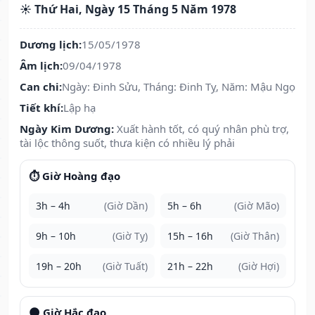
☀️ Thứ Hai, Ngày 15 Tháng 5 Năm 1978
Dương lịch:
15/05/1978
Âm lịch:
09/04/1978
Can chi:
Ngày: Đinh Sửu, Tháng: Đinh Tỵ, Năm: Mậu Ngọ
Tiết khí:
Lập hạ
Ngày Kim Dương:
Xuất hành tốt, có quý nhân phù trợ,
tài lộc thông suốt, thưa kiện có nhiều lý phải
⏱️ Giờ Hoàng đạo
3h – 4h
(Giờ Dần)
5h – 6h
(Giờ Mão)
9h – 10h
(Giờ Tỵ)
15h – 16h
(Giờ Thân)
19h – 20h
(Giờ Tuất)
21h – 22h
(Giờ Hợi)
🌑 Giờ Hắc đạo