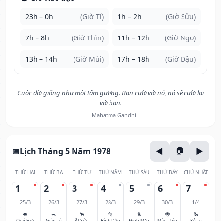
23h – 0h
(Giờ Tí)
1h – 2h
(Giờ Sửu)
7h – 8h
(Giờ Thìn)
11h – 12h
(Giờ Ngọ)
13h – 14h
(Giờ Mùi)
17h – 18h
(Giờ Dậu)
Cuộc đời giống như một tấm gương. Bạn cười với nó, nó sẽ cười lại
với bạn.
— Mahatma Gandhi
Lịch Tháng 5 Năm 1978
THỨ HAI
THỨ BA
THỨ TƯ
THỨ NĂM
THỨ SÁU
THỨ BẢY
CHỦ NHẬT
1
2
3
4
5
6
7
25/3
26/3
27/3
28/3
29/3
30/3
1/4
🐖
🐀
🐂
🐅
🐈
🐉
🐍
Quý Hợi
Giáp Tý
Ất Sửu
Bính Dần
Đinh Mão
Mậu Thìn
Kỷ Tỵ