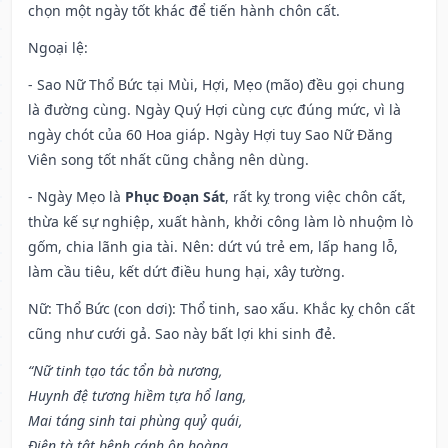
chọn một ngày tốt khác để tiến hành chôn cất.
Ngoại lệ
:
- Sao Nữ Thổ Bức tại Mùi, Hợi, Mẹo (mão) đều gọi chung
là đường cùng. Ngày Quý Hợi cùng cực đúng mức, vì là
ngày chót của 60 Hoa giáp. Ngày Hợi tuy Sao Nữ Đăng
Viên song tốt nhất cũng chẳng nên dùng.
- Ngày Mẹo là
Phục Đoạn Sát
, rất kỵ trong việc chôn cất,
thừa kế sự nghiệp, xuất hành, khởi công làm lò nhuộm lò
gốm, chia lãnh gia tài. Nên: dứt vú trẻ em, lấp hang lỗ,
làm cầu tiêu, kết dứt điều hung hại, xây tường.
Nữ: Thổ Bức (con dơi): Thổ tinh, sao xấu. Khắc kỵ chôn cất
cũng như cưới gả. Sao này bất lợi khi sinh đẻ.
“Nữ tinh tạo tác tổn bà nương,
Huynh đệ tương hiềm tựa hổ lang,
Mai táng sinh tai phùng quỷ quái,
Điên tà tật bệnh cánh ôn hoàng.