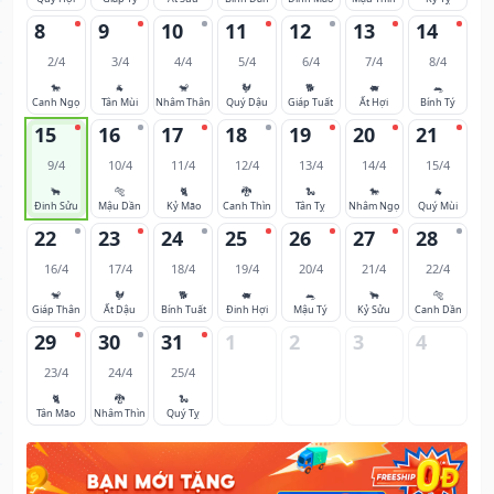
8
9
10
11
12
13
14
2/4
3/4
4/4
5/4
6/4
7/4
8/4
🐎
🐐
🐒
🐓
🐕
🐖
🐀
Canh Ngọ
Tân Mùi
Nhâm Thân
Quý Dậu
Giáp Tuất
Ất Hợi
Bính Tý
15
16
17
18
19
20
21
9/4
10/4
11/4
12/4
13/4
14/4
15/4
🐂
🐅
🐈
🐉
🐍
🐎
🐐
Đinh Sửu
Mậu Dần
Kỷ Mão
Canh Thìn
Tân Tỵ
Nhâm Ngọ
Quý Mùi
22
23
24
25
26
27
28
16/4
17/4
18/4
19/4
20/4
21/4
22/4
🐒
🐓
🐕
🐖
🐀
🐂
🐅
Giáp Thân
Ất Dậu
Bính Tuất
Đinh Hợi
Mậu Tý
Kỷ Sửu
Canh Dần
29
30
31
1
2
3
4
23/4
24/4
25/4
🐈
🐉
🐍
Tân Mão
Nhâm Thìn
Quý Tỵ