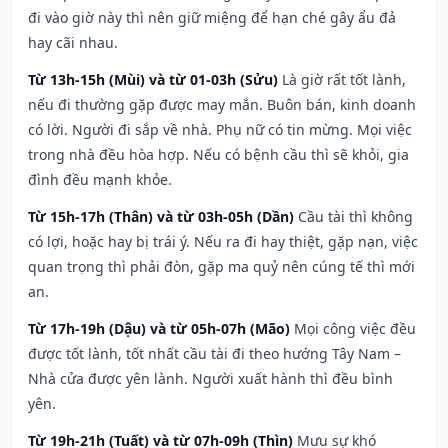
đi vào giờ này thì nên giữ miệng để hạn ché gây ẩu đả
hay cãi nhau.
Từ 13h-15h (Mùi) và từ 01-03h (Sửu)
Là giờ rất tốt lành,
nếu đi thường gặp được may mắn. Buôn bán, kinh doanh
có lời. Người đi sắp về nhà. Phụ nữ có tin mừng. Mọi việc
trong nhà đều hòa hợp. Nếu có bệnh cầu thì sẽ khỏi, gia
đình đều mạnh khỏe.
Từ 15h-17h (Thân) và từ 03h-05h (Dần)
Cầu tài thì không
có lợi, hoặc hay bị trái ý. Nếu ra đi hay thiệt, gặp nạn, việc
quan trọng thì phải đòn, gặp ma quỷ nên cúng tế thì mới
an.
Từ 17h-19h (Dậu) và từ 05h-07h (Mão)
Mọi công việc đều
được tốt lành, tốt nhất cầu tài đi theo hướng Tây Nam –
Nhà cửa được yên lành. Người xuất hành thì đều bình
yên.
Từ 19h-21h (Tuất) và từ 07h-09h (Thìn)
Mưu sự khó