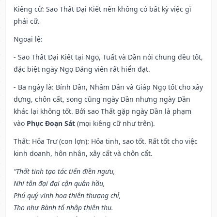
Kiêng cữ
: Sao Thất Đại Kiết nên không có bất kỳ việc gì
phải cữ.
Ngoại lệ
:
- Sao Thất Đại Kiết tại Ngọ, Tuất và Dần nói chung đều tốt,
đặc biệt ngày Ngọ Đăng viên rất hiển đạt.
- Ba ngày là: Bính Dần, Nhâm Dần và Giáp Ngọ tốt cho xây
dựng, chôn cất, song cũng ngày Dần nhưng ngày Dần
khác lại không tốt. Bởi sao Thất gặp ngày Dần là phạm
vào
Phục Đoạn Sát
(mọi kiêng cữ như trên).
Thất: Hỏa Trư (con lợn): Hỏa tinh, sao tốt. Rất tốt cho việc
kinh doanh, hôn nhân, xây cất và chôn cất.
“Thất tinh tạo tác tiến điền ngưu,
Nhi tôn đại đại cận quân hầu,
Phú quý vinh hoa thiên thượng chỉ,
Thọ như Bành tổ nhập thiên thu.