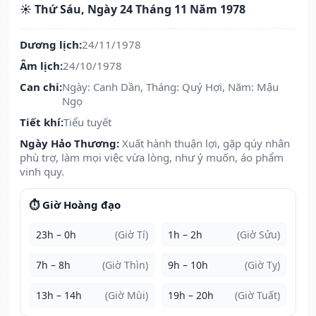
☀️ Thứ Sáu, Ngày 24 Tháng 11 Năm 1978
Dương lịch:
24/11/1978
Âm lịch:
24/10/1978
Can chi:
Ngày: Canh Dần, Tháng: Quý Hợi, Năm: Mậu
Ngọ
Tiết khí:
Tiểu tuyết
Ngày Hảo Thương:
Xuất hành thuận lợi, gặp qúy nhân
phù trợ, làm mọi việc vừa lòng, như ý muốn, áo phẩm
vinh quy.
⏱️ Giờ Hoàng đạo
23h – 0h
(Giờ Tí)
1h – 2h
(Giờ Sửu)
7h – 8h
(Giờ Thìn)
9h – 10h
(Giờ Tỵ)
13h – 14h
(Giờ Mùi)
19h – 20h
(Giờ Tuất)