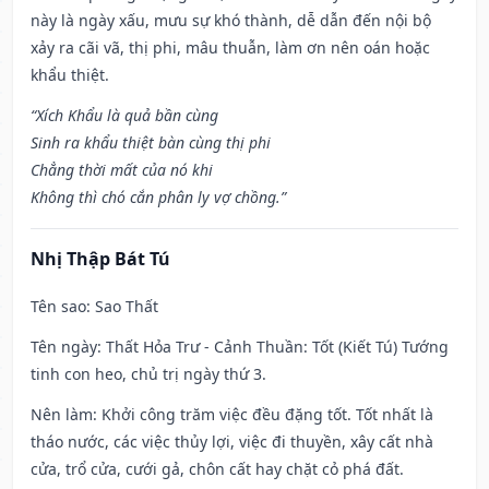
này là ngày xấu, mưu sự khó thành, dễ dẫn đến nội bộ
xảy ra cãi vã, thị phi, mâu thuẫn, làm ơn nên oán hoặc
khẩu thiệt.
“Xích Khẩu là quả bần cùng
Sinh ra khẩu thiệt bàn cùng thị phi
Chẳng thời mất của nó khi
Không thì chó cắn phân ly vợ chồng.”
Nhị Thập Bát Tú
Tên sao
: Sao Thất
Tên ngày
: Thất Hỏa Trư - Cảnh Thuần: Tốt (Kiết Tú) Tướng
tinh con heo, chủ trị ngày thứ 3.
Nên làm
: Khởi công trăm việc đều đặng tốt. Tốt nhất là
tháo nước, các việc thủy lợi, việc đi thuyền, xây cất nhà
cửa, trổ cửa, cưới gả, chôn cất hay chặt cỏ phá đất.