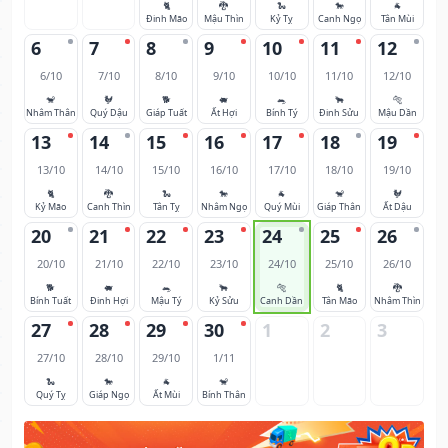
🐈
🐉
🐍
🐎
🐐
Đinh Mão
Mậu Thìn
Kỷ Tỵ
Canh Ngọ
Tân Mùi
6
7
8
9
10
11
12
6/10
7/10
8/10
9/10
10/10
11/10
12/10
🐒
🐓
🐕
🐖
🐀
🐂
🐅
Nhâm Thân
Quý Dậu
Giáp Tuất
Ất Hợi
Bính Tý
Đinh Sửu
Mậu Dần
13
14
15
16
17
18
19
13/10
14/10
15/10
16/10
17/10
18/10
19/10
🐈
🐉
🐍
🐎
🐐
🐒
🐓
Kỷ Mão
Canh Thìn
Tân Tỵ
Nhâm Ngọ
Quý Mùi
Giáp Thân
Ất Dậu
20
21
22
23
24
25
26
20/10
21/10
22/10
23/10
24/10
25/10
26/10
🐕
🐖
🐀
🐂
🐅
🐈
🐉
Bính Tuất
Đinh Hợi
Mậu Tý
Kỷ Sửu
Canh Dần
Tân Mão
Nhâm Thìn
27
28
29
30
1
2
3
27/10
28/10
29/10
1/11
🐍
🐎
🐐
🐒
Quý Tỵ
Giáp Ngọ
Ất Mùi
Bính Thân