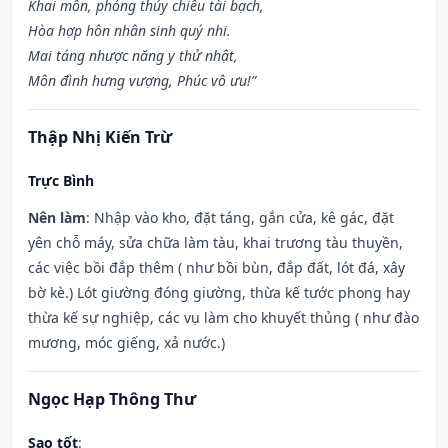
Khai môn, phóng thủy chiêu tài bạch,
Hòa hợp hôn nhân sinh quý nhi.
Mai táng nhược năng y thử nhật,
Môn đình hưng vượng, Phúc vô ưu!”
Thập Nhị Kiến Trừ
Trực Bình
Nên làm
: Nhập vào kho, đặt táng, gắn cửa, kê gác, đặt
yên chỗ máy, sửa chữa làm tàu, khai trương tàu thuyền,
các việc bồi đắp thêm ( như bồi bùn, đắp đất, lót đá, xây
bờ kè.) Lót giường đóng giường, thừa kế tước phong hay
thừa kế sự nghiệp, các vụ làm cho khuyết thủng ( như đào
mương, móc giếng, xả nước.)
Ngọc Hạp Thông Thư
Sao tốt
: