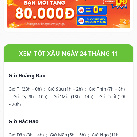
XEM TỐT XẤU NGÀY 24 THÁNG 11
Giờ Hoàng Đạo
Giờ Tí (23h – 0h)
;
Giờ Sửu (1h – 2h)
;
Giờ Thìn (7h – 8h)
;
Giờ Tỵ (9h – 10h)
;
Giờ Mùi (13h – 14h)
;
Giờ Tuất (19h
– 20h)
Giờ Hắc Đạo
Giờ Dần (3h – 4h)
;
Giờ Mão (5h – 6h)
;
Giờ Ngọ (11h –