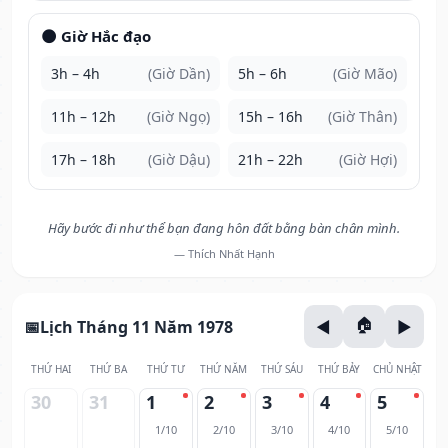
🌑 Giờ Hắc đạo
3h – 4h
(Giờ Dần)
5h – 6h
(Giờ Mão)
11h – 12h
(Giờ Ngọ)
15h – 16h
(Giờ Thân)
17h – 18h
(Giờ Dậu)
21h – 22h
(Giờ Hợi)
Hãy bước đi như thể bạn đang hôn đất bằng bàn chân mình.
— Thích Nhất Hạnh
Lịch Tháng 11 Năm 1978
THỨ HAI
THỨ BA
THỨ TƯ
THỨ NĂM
THỨ SÁU
THỨ BẢY
CHỦ NHẬT
30
31
1
2
3
4
5
1/10
2/10
3/10
4/10
5/10