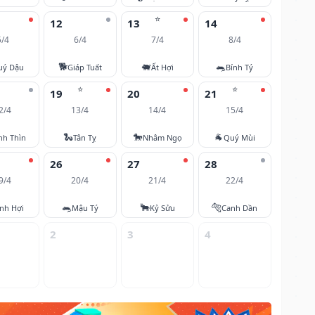
⭐
12
13
14
5/4
6/4
7/4
8/4
🐕
🐖
🐀
uý Dậu
Giáp Tuất
Ất Hợi
Bính Tý
⭐
⭐
19
20
21
2/4
13/4
14/4
15/4
🐍
🐎
🐐
nh Thìn
Tân Tỵ
Nhâm Ngọ
Quý Mùi
26
27
28
9/4
20/4
21/4
22/4
🐀
🐂
🐅
nh Hợi
Mậu Tý
Kỷ Sửu
Canh Dần
2
3
4