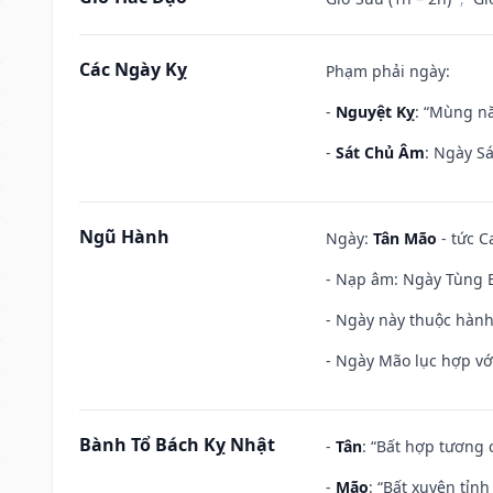
Các Ngày Kỵ
Phạm phải ngày:
-
Nguyệt Kỵ
: “Mùng nă
-
Sát Chủ Âm
: Ngày Sá
Ngũ Hành
Ngày:
Tân Mão
- tức C
- Nạp âm: Ngày Tùng B
- Ngày này thuộc hành
- Ngày Mão lục hợp với
Bành Tổ Bách Kỵ Nhật
-
Tân
: “Bất hợp tương
-
Mão
: “Bất xuyên tỉn