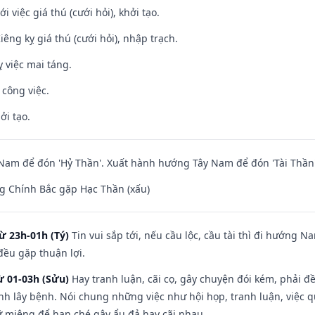
i việc giá thú (cưới hỏi), khởi tạo.
Kiêng kỵ giá thú (cưới hỏi), nhập trạch.
 việc mai táng.
 công việc.
ởi tạo.
am để đón 'Hỷ Thần'. Xuất hành hướng Tây Nam để đón 'Tài Thần'
g Chính Bắc gặp Hạc Thần (xấu)
ừ 23h-01h (Tý)
Tin vui sắp tới, nếu cầu lộc, cầu tài thì đi hướng 
đều gặp thuận lợi.
ừ 01-03h (Sửu)
Hay tranh luận, cãi cọ, gây chuyện đói kém, phải đ
nh lây bệnh. Nói chung những việc như hội họp, tranh luận, việc q
iữ miệng để hạn ché gây ẩu đả hay cãi nhau.