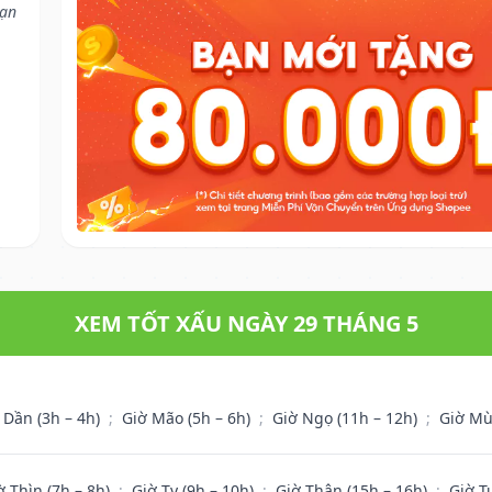
bạn
XEM TỐT XẤU NGÀY 29 THÁNG 5
 Dần (3h – 4h)
;
Giờ Mão (5h – 6h)
;
Giờ Ngọ (11h – 12h)
;
Giờ Mù
ờ Thìn (7h – 8h)
;
Giờ Tỵ (9h – 10h)
;
Giờ Thân (15h – 16h)
;
Giờ T