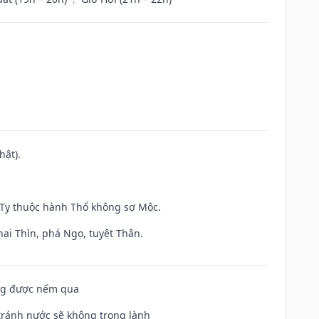
hật).
h Tỵ thuộc hành Thổ không sợ Mộc.
hại Thìn, phá Ngọ, tuyệt Thân.
ông được nếm qua
 tránh nước sẽ không trong lành