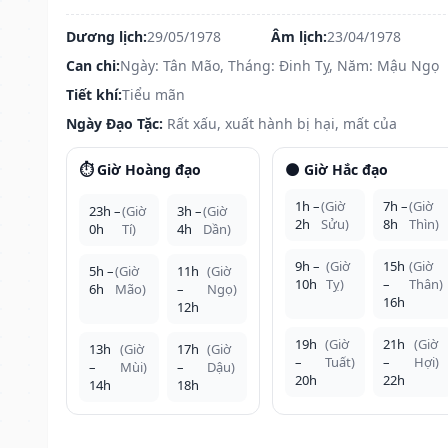
Dương lịch:
29/05/1978
Âm lịch:
23/04/1978
Can chi:
Ngày: Tân Mão, Tháng: Đinh Tỵ, Năm: Mậu Ngọ
Tiết khí:
Tiểu mãn
Ngày Đạo Tặc:
Rất xấu, xuất hành bị hại, mất của
⏱️ Giờ Hoàng đạo
🌑 Giờ Hắc đạo
1h –
(Giờ
7h –
(Giờ
23h –
(Giờ
3h –
(Giờ
2h
Sửu)
8h
Thìn)
0h
Tí)
4h
Dần)
9h –
(Giờ
15h
(Giờ
5h –
(Giờ
11h
(Giờ
10h
Tỵ)
–
Thân)
6h
Mão)
–
Ngọ)
16h
12h
19h
(Giờ
21h
(Giờ
13h
(Giờ
17h
(Giờ
–
Tuất)
–
Hợi)
–
Mùi)
–
Dậu)
20h
22h
14h
18h