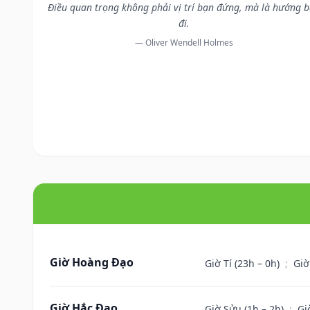
Điều quan trọng không phải vị trí bạn đứng, mà là hướng 
đi.
— Oliver Wendell Holmes
Giờ Hoàng Đạo
Giờ Tí (23h – 0h)
;
Giờ
Giờ Hắc Đạo
Giờ Sửu (1h – 2h)
;
Gi