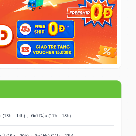
i (13h – 14h)
;
Giờ Dậu (17h – 18h)
uất (19h – 20h)
;
Giờ Hợi (21h – 22h)