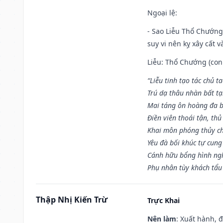
Ngoại lệ
:
- Sao Liễu Thổ Chướng 
suy vi nên kỵ xây cất v
Liễu: Thổ Chướng (con 
“Liễu tinh tạo tác chủ t
Trú dạ thâu nhàn bất t
Mai táng ôn hoàng đa b
Điền viên thoái tận, thủ
Khai môn phóng thủy ch
Yêu đà bối khúc tự cung
Cánh hữu bổng hình ngh
Phụ nhân tùy khách tẩu
Thập Nhị Kiến Trừ
Trực Khai
Nên làm
: Xuất hành, 