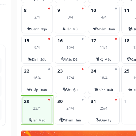
8
9
10
11
2/4
3/4
4/4
🐎
🐐
🐒
🐓
Canh Ngọ
Tân Mùi
Nhâm Thân
Q
15
16
17
18
9/4
10/4
11/4
1
🐂
🐅
🐈
🐉
Đinh Sửu
Mậu Dần
Kỷ Mão
Ca
22
23
24
25
16/4
17/4
18/4
1
🐒
🐓
🐕
🐖
Giáp Thân
Ất Dậu
Bính Tuất
Đi
29
30
31
1
23/4
24/4
25/4
🐈
🐉
🐍
Tân Mão
Nhâm Thìn
Quý Tỵ