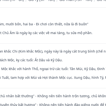
m, mười bốn, hai ba - Đi chơi còn thiệt, nữa là đi buôn”
t Chủ Âm là ngày kỵ các việc về mai táng, tu sửa mộ phần.
an khắc Chi (Kim khắc Mộc), ngày này là ngày cát trung bình (chế n
ách Mộc, kỵ các tuổi: Ất Dậu và Kỷ Dậu.
 Mộc khắc với hành Thổ, ngoại trừ các tuổi: Tân Mùi, Kỷ Dậu, Đin
 Tuất, tam hợp với Mùi và Hợi thành Mộc cục. Xung Dậu, hình Tý, 
 chủ nhân bất thường” - Không nên tiến hành trộn tương, chủ kh
h tuyền thủy bất hương” - Không nên tiến hành đào giếng nước để