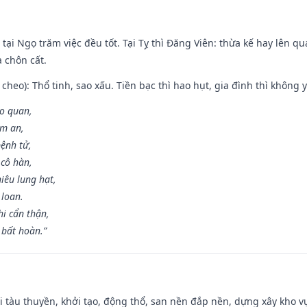
tại Ngọ trăm việc đều tốt. Tại Tỵ thì Đăng Viên: thừa kế hay lên qua
à chôn cất.
cheo): Thổ tinh, sao xấu. Tiền bạc thì hao hụt, gia đình thì không y
ao quan,
ạm an,
ệnh tử,
 cô hàn,
iêu lung hạt,
 loan.
i cẩn thận,
 bất hoàn.”
đi tàu thuyền, khởi tạo, động thổ, san nền đắp nền, dựng xây kho