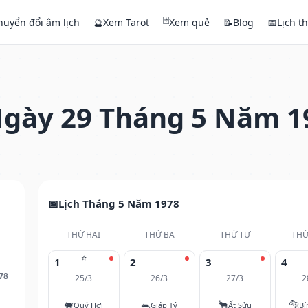
🃏
huyển đổi âm lịch
🔮
Xem Tarot
Xem quẻ
📝
Blog
📅
Lịch t
gày 29 Tháng 5 Năm 1
Lịch Tháng 5 Năm 1978
THỨ HAI
THỨ BA
THỨ TƯ
THỨ
⭐
1
2
3
4
78
25/3
26/3
27/3
2
🐖
🐀
🐂
🐅
Quý Hợi
Giáp Tý
Ất Sửu
Bí