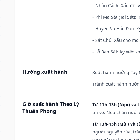
- Nhân Cách: Xấu đối vớ
- Phi Ma Sát (Tai Sát): 
- Huyền Vũ Hắc Đạo: Kỵ
- Sát Chủ: Xấu cho mọi
- Lỗ Ban Sát: Kỵ việc kh
Hướng xuất hành
Xuất hành hướng Tây N
Tránh xuất hành hướn
Giờ xuất hành Theo Lý
Từ 11h-13h (Ngọ) và t
Thuần Phong
tin về. Nếu chăn nuôi 
Từ 13h-15h (Mùi) và t
người nguyền rủa, trá
vào giờ này thì nên g