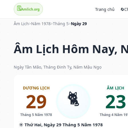
🗓️
Trang chủ
🔄
C
Amlich.org
Âm Lịch
>
Năm 1978
>
Tháng 5
>
Ngày 29
Âm Lịch Hôm Nay, N
Ngày Tân Mão, Tháng Đinh Tỵ, Năm Mậu Ngọ
DƯƠNG LỊCH
ÂM LỊCH
🐈
29
23
Tháng 5 Năm 1978
Tháng 4 Năm 19
☀️ Thứ Hai, Ngày 29 Tháng 5 Năm 1978