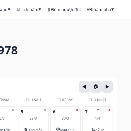
háng
📖
Lịch năm
🧧
Đếm ngược Tết
🧭
Khám phá
▼
▼
▼
978
 NĂM
THỨ SÁU
THỨ BẢY
CHỦ NHẬT
⭐
5
6
7
8/3
29/3
30/3
1/4
🐈
🐉
🐍
nh Dần
Đinh Mão
Mậu Thìn
Kỷ Tỵ