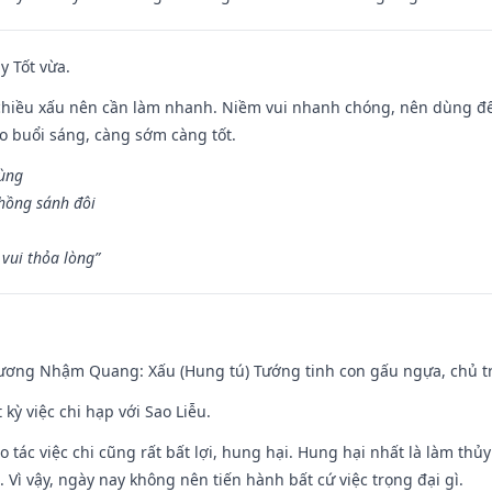
y Tốt vừa.
chiều xấu nên cần làm nhanh. Niềm vui nhanh chóng, nên dùng để 
ào buổi sáng, càng sớm càng tốt.
hùng
hồng sánh đôi
vui thỏa lòng”
hương Nhậm Quang: Xấu (Hung tú) Tướng tinh con gấu ngựa, chủ tr
 kỳ việc chi hạp với Sao Liễu.
o tác việc chi cũng rất bất lợi, hung hại. Hung hại nhất là làm thủy
 Vì vậy, ngày nay không nên tiến hành bất cứ việc trọng đại gì.