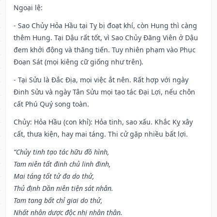
Ngoại lệ
:
- Sao Chủy Hỏa Hầu tại Tỵ bị đoạt khí, còn Hung thì càng
thêm Hung. Tại Dậu rất tốt, vì Sao Chủy Đăng Viên ở Dậu
đem khởi động và thăng tiến. Tuy nhiên phạm vào Phục
Đoạn Sát (mọi kiêng cữ giống như trên).
- Tại Sửu là Đắc Địa, mọi việc ắt nên. Rất hợp với ngày
Đinh Sửu và ngày Tân Sửu mọi tạo tác Đại Lợi, nếu chôn
cất Phú Quý song toàn.
Chủy: Hỏa Hầu (con khỉ): Hỏa tinh, sao xấu. Khắc Kỵ xây
cất, thưa kiện, hay mai táng. Thi cử gặp nhiều bất lợi.
“Chủy tinh tạo tác hữu đồ hình,
Tam niên tất đinh chủ linh đinh,
Mai táng tốt tử đa do thử,
Thủ định Dần niên tiện sát nhân.
Tam tang bất chỉ giai do thử,
Nhất nhân dược độc nhị nhân thân.