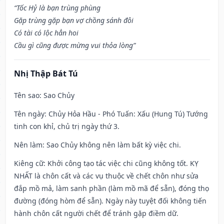
“Tốc Hỷ là bạn trùng phùng
Gặp trùng gặp bạn vợ chồng sánh đôi
Có tài có lộc hẳn hoi
Cầu gì cũng được mừng vui thỏa lòng”
Nhị Thập Bát Tú
Tên sao
: Sao Chủy
Tên ngày
: Chủy Hỏa Hầu - Phó Tuấn: Xấu (Hung Tú) Tướng
tinh con khỉ, chủ trị ngày thứ 3.
Nên làm
: Sao Chủy không nên làm bất kỳ việc chi.
Kiêng cữ
: Khởi công tạo tác việc chi cũng không tốt. KỴ
NHẤT là chôn cất và các vụ thuộc về chết chôn như sửa
đắp mồ mả, làm sanh phần (làm mồ mã để sẵn), đóng thọ
đường (đóng hòm để sẵn). Ngày này tuyệt đối không tiến
hành chôn cất người chết để tránh gặp điềm dữ.