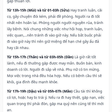
gặp thuận lợi.
Từ 13h-15h (Mùi) và từ 01-03h (Sửu)
Hay tranh luận, cãi
cọ, gây chuyện đói kém, phải đề phòng. Người ra đi tốt
nhất nên hoãn lại. Phòng người người nguyền rủa, tránh
lây bệnh. Nói chung những việc như hội họp, tranh luận,
việc quan,…nên tránh đi vào giờ này. Nếu bắt buộc phải
đi vào giờ này thì nên giữ miệng để hạn ché gây ẩu đả
hay cãi nhau.
Từ 15h-17h (Thân) và từ 03h-05h (Dần)
Là giờ rất tốt
lành, nếu đi thường gặp được may mắn. Buôn bán, kinh
doanh có lời. Người đi sắp về nhà. Phụ nữ có tin mừng.
Mọi việc trong nhà đều hòa hợp. Nếu có bệnh cầu thì sẽ
khỏi, gia đình đều mạnh khỏe.
Từ 17h-19h (Dậu) và từ 05h-07h (Mão)
Cầu tài thì không
có lợi, hoặc hay bị trái ý. Nếu ra đi hay thiệt, gặp nạn, việc
quan trọng thì phải đòn, gặp ma quỷ nên cúng tế thì mới
an.