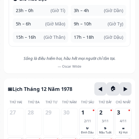
23h – 0h
(Giờ Tí)
3h – 4h
(Giờ Dần)
5h – 6h
(Giờ Mão)
9h – 10h
(Giờ Tỵ)
15h – 16h
(Giờ Thân)
17h – 18h
(Giờ Dậu)
Sống là điều hiếm hoi, hầu hết mọi người chỉ tồn tại.
— Oscar Wilde
Lịch Tháng 12 Năm 1978
THỨ HAI
THỨ BA
THỨ TƯ
THỨ NĂM
THỨ SÁU
THỨ BẢY
CHỦ NHẬT
27
28
29
30
1
2
3
2/11
3/11
4/11
🐓
🐕
🐖
Đinh Dậu
Mậu Tuất
Kỷ Hợi