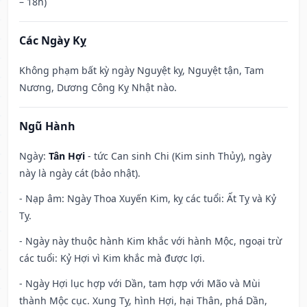
– 18h)
Các Ngày Kỵ
Không phạm bất kỳ ngày Nguyệt kỵ, Nguyệt tận, Tam
Nương, Dương Công Kỵ Nhật nào.
Ngũ Hành
Ngày:
Tân Hợi
- tức Can sinh Chi (Kim sinh Thủy), ngày
này là ngày cát (bảo nhật).
- Nạp âm: Ngày Thoa Xuyến Kim, kỵ các tuổi: Ất Tỵ và Kỷ
Tỵ.
- Ngày này thuộc hành Kim khắc với hành Mộc, ngoại trừ
các tuổi: Kỷ Hợi vì Kim khắc mà được lợi.
- Ngày Hợi lục hợp với Dần, tam hợp với Mão và Mùi
thành Mộc cục. Xung Tỵ, hình Hợi, hại Thân, phá Dần,