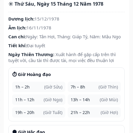
☀️ Thứ Sáu, Ngày 15 Tháng 12 Năm 1978
Dương lịch:
15/12/1978
Âm lịch:
16/11/1978
Can chi:
Ngày: Tân Hợi, Tháng: Giáp Tý, Năm: Mậu Ngọ
Tiết khí:
Đại tuyết
Ngày Thiên Thương:
Xuất hành để gặp cấp trên thì
tuyệt vời, cầu tài thì được tài, mọi việc đều thuận lợi
⏱️ Giờ Hoàng đạo
1h – 2h
(Giờ Sửu)
7h – 8h
(Giờ Thìn)
11h – 12h
(Giờ Ngọ)
13h – 14h
(Giờ Mùi)
19h – 20h
(Giờ Tuất)
21h – 22h
(Giờ Hợi)
🌑 Giờ Hắc đạo