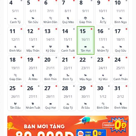
4
5
6
7
8
9
10
5/11
6/11
7/11
8/11
9/11
10/11
11/11
🐀
🐂
🐅
🐈
🐉
🐍
🐎
Canh Tý
Tân Sửu
Nhâm Dần
Quý Mão
Giáp Thìn
Ất Tỵ
Bính Ngọ
11
12
13
14
15
16
17
12/11
13/11
14/11
15/11
16/11
17/11
18/11
🐐
🐒
🐓
🐕
🐖
🐀
🐂
Đinh Mùi
Mậu Thân
Kỷ Dậu
Canh Tuất
Tân Hợi
Nhâm Tý
Quý Sửu
18
19
20
21
22
23
24
19/11
20/11
21/11
22/11
23/11
24/11
25/11
🐅
🐈
🐉
🐍
🐎
🐐
🐒
Giáp Dần
Ất Mão
Bính Thìn
Đinh Tỵ
Mậu Ngọ
Kỷ Mùi
Canh Thân
25
26
27
28
29
30
31
26/11
27/11
28/11
29/11
30/11
1/12
2/12
🐓
🐕
🐖
🐀
🐂
🐅
🐈
Tân Dậu
Nhâm Tuất
Quý Hợi
Giáp Tý
Ất Sửu
Bính Dần
Đinh Mão