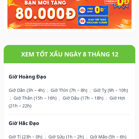
XEM TỐT XẤU NGÀY 8 THÁNG 12
Giờ Hoàng Đạo
Giờ Dần (3h – 4h)
;
Giờ Thìn (7h – 8h)
;
Giờ Tỵ (9h – 10h)
;
Giờ Thân (15h – 16h)
;
Giờ Dậu (17h – 18h)
;
Giờ Hợi
(21h – 22h)
Giờ Hắc Đạo
Giờ Tí (23h – 0h)
;
Giờ Sửu (1h – 2h)
;
Giờ Mão (5h – 6h)