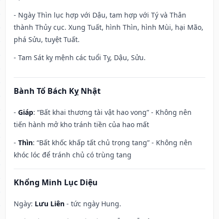
- Ngày Thìn lục hợp với Dậu, tam hợp với Tý và Thân
thành Thủy cục. Xung Tuất, hình Thìn, hình Mùi, hại Mão,
phá Sửu, tuyệt Tuất.
- Tam Sát kỵ mệnh các tuổi Tỵ, Dậu, Sửu.
Bành Tổ Bách Kỵ Nhật
-
Giáp
: “Bất khai thương tài vật hao vong” - Không nên
tiến hành mở kho tránh tiền của hao mất
-
Thìn
: “Bất khốc khấp tất chủ trọng tang” - Không nên
khóc lóc để tránh chủ có trùng tang
Khổng Minh Lục Diệu
Ngày:
Lưu Liên
- tức ngày Hung.