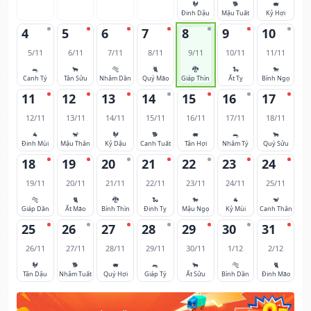
🐓
🐕
🐖
Đinh Dậu
Mậu Tuất
Kỷ Hợi
4
5
6
7
8
9
10
5/11
6/11
7/11
8/11
9/11
10/11
11/11
🐀
🐂
🐅
🐈
🐉
🐍
🐎
Canh Tý
Tân Sửu
Nhâm Dần
Quý Mão
Giáp Thìn
Ất Tỵ
Bính Ngọ
11
12
13
14
15
16
17
12/11
13/11
14/11
15/11
16/11
17/11
18/11
🐐
🐒
🐓
🐕
🐖
🐀
🐂
Đinh Mùi
Mậu Thân
Kỷ Dậu
Canh Tuất
Tân Hợi
Nhâm Tý
Quý Sửu
18
19
20
21
22
23
24
19/11
20/11
21/11
22/11
23/11
24/11
25/11
🐅
🐈
🐉
🐍
🐎
🐐
🐒
Giáp Dần
Ất Mão
Bính Thìn
Đinh Tỵ
Mậu Ngọ
Kỷ Mùi
Canh Thân
25
26
27
28
29
30
31
26/11
27/11
28/11
29/11
30/11
1/12
2/12
🐓
🐕
🐖
🐀
🐂
🐅
🐈
Tân Dậu
Nhâm Tuất
Quý Hợi
Giáp Tý
Ất Sửu
Bính Dần
Đinh Mão