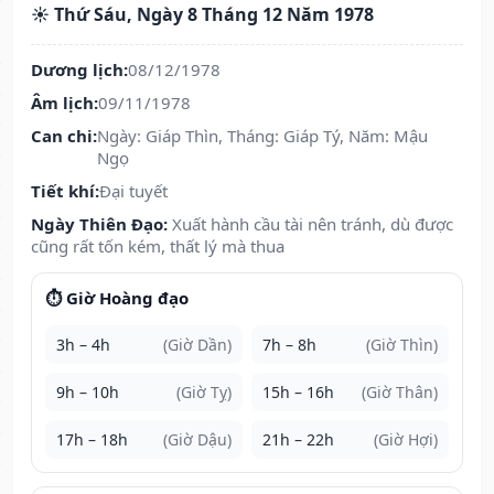
☀️ Thứ Sáu, Ngày 8 Tháng 12 Năm 1978
Dương lịch:
08/12/1978
Âm lịch:
09/11/1978
Can chi:
Ngày: Giáp Thìn, Tháng: Giáp Tý, Năm: Mậu
Ngọ
Tiết khí:
Đại tuyết
Ngày Thiên Đạo:
Xuất hành cầu tài nên tránh, dù được
cũng rất tốn kém, thất lý mà thua
⏱️ Giờ Hoàng đạo
3h – 4h
(Giờ Dần)
7h – 8h
(Giờ Thìn)
9h – 10h
(Giờ Tỵ)
15h – 16h
(Giờ Thân)
17h – 18h
(Giờ Dậu)
21h – 22h
(Giờ Hợi)