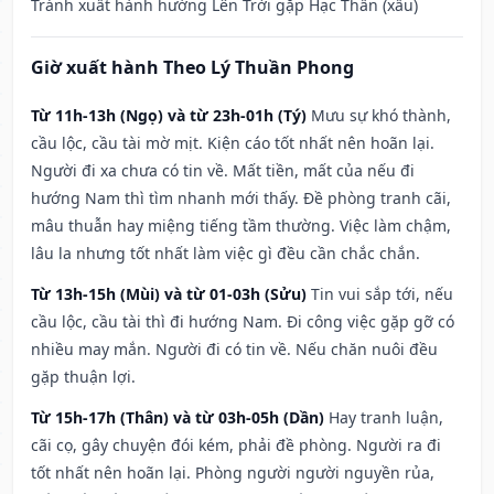
Tránh xuất hành hướng Lên Trời gặp Hạc Thần (xấu)
Giờ xuất hành Theo Lý Thuần Phong
Từ 11h-13h (Ngọ) và từ 23h-01h (Tý)
Mưu sự khó thành,
cầu lộc, cầu tài mờ mịt. Kiện cáo tốt nhất nên hoãn lại.
Người đi xa chưa có tin về. Mất tiền, mất của nếu đi
hướng Nam thì tìm nhanh mới thấy. Đề phòng tranh cãi,
mâu thuẫn hay miệng tiếng tầm thường. Việc làm chậm,
lâu la nhưng tốt nhất làm việc gì đều cần chắc chắn.
Từ 13h-15h (Mùi) và từ 01-03h (Sửu)
Tin vui sắp tới, nếu
cầu lộc, cầu tài thì đi hướng Nam. Đi công việc gặp gỡ có
nhiều may mắn. Người đi có tin về. Nếu chăn nuôi đều
gặp thuận lợi.
Từ 15h-17h (Thân) và từ 03h-05h (Dần)
Hay tranh luận,
cãi cọ, gây chuyện đói kém, phải đề phòng. Người ra đi
tốt nhất nên hoãn lại. Phòng người người nguyền rủa,