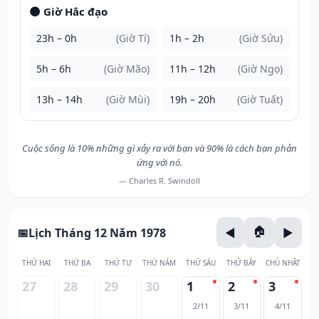
🌑 Giờ Hắc đạo
23h – 0h
(Giờ Tí)
1h – 2h
(Giờ Sửu)
5h – 6h
(Giờ Mão)
11h – 12h
(Giờ Ngọ)
13h – 14h
(Giờ Mùi)
19h – 20h
(Giờ Tuất)
Cuộc sống là 10% những gì xảy ra với bạn và 90% là cách bạn phản
ứng với nó.
— Charles R. Swindoll
Lịch Tháng 12 Năm 1978
THỨ HAI
THỨ BA
THỨ TƯ
THỨ NĂM
THỨ SÁU
THỨ BẢY
CHỦ NHẬT
27
28
29
30
1
2
3
2/11
3/11
4/11