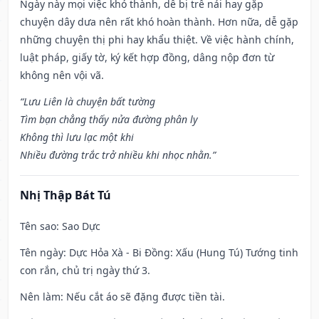
Ngày này mọi việc khó thành, dễ bị trễ nải hay gặp
chuyện dây dưa nên rất khó hoàn thành. Hơn nữa, dễ gặp
những chuyện thị phi hay khẩu thiệt. Về việc hành chính,
luật pháp, giấy tờ, ký kết hợp đồng, dâng nộp đơn từ
không nên vội vã.
“Lưu Liên là chuyện bất tường
Tìm bạn chẳng thấy nửa đường phân ly
Không thì lưu lạc một khi
Nhiều đường trắc trở nhiều khi nhọc nhằn.”
Nhị Thập Bát Tú
Tên sao
: Sao Dực
Tên ngày
: Dực Hỏa Xà - Bi Đồng: Xấu (Hung Tú) Tướng tinh
con rắn, chủ trị ngày thứ 3.
Nên làm
: Nếu cắt áo sẽ đặng được tiền tài.