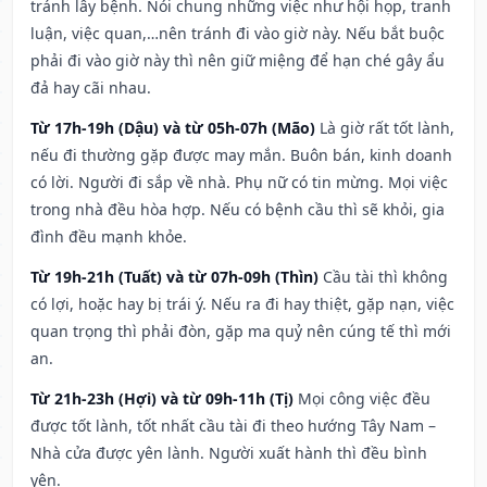
tránh lây bệnh. Nói chung những việc như hội họp, tranh
luận, việc quan,…nên tránh đi vào giờ này. Nếu bắt buộc
phải đi vào giờ này thì nên giữ miệng để hạn ché gây ẩu
đả hay cãi nhau.
Từ 17h-19h (Dậu) và từ 05h-07h (Mão)
Là giờ rất tốt lành,
nếu đi thường gặp được may mắn. Buôn bán, kinh doanh
có lời. Người đi sắp về nhà. Phụ nữ có tin mừng. Mọi việc
trong nhà đều hòa hợp. Nếu có bệnh cầu thì sẽ khỏi, gia
đình đều mạnh khỏe.
Từ 19h-21h (Tuất) và từ 07h-09h (Thìn)
Cầu tài thì không
có lợi, hoặc hay bị trái ý. Nếu ra đi hay thiệt, gặp nạn, việc
quan trọng thì phải đòn, gặp ma quỷ nên cúng tế thì mới
an.
Từ 21h-23h (Hợi) và từ 09h-11h (Tị)
Mọi công việc đều
được tốt lành, tốt nhất cầu tài đi theo hướng Tây Nam –
Nhà cửa được yên lành. Người xuất hành thì đều bình
yên.