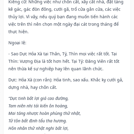
Kiêng cữ
: Những việc như chôn cất, xây cất nhà, đặt táng
kê gác, gác đòn đông, cưới gã, trổ cửa gắn cửa, các việc
thủy lợi. Vì vậy, nếu quý bạn đang muốn tiến hành các
việc trên thì nên chọn một ngày đại cát trong tháng để
thực hiện.
Ngoại lệ
:
- Sao Dực Hỏa Xà tại Thân, Tý, Thìn mọi việc rất tốt. Tại
Thìn: Vượng Địa là tốt hơn hết. Tại Tý: Đăng Viên rất tốt
nên thừa kế sự nghiệp hay lên quan lãnh chức.
Dực: Hỏa Xà (con rắn): Hỏa tinh, sao xấu. Khắc kỵ cưới gả,
dựng nhà, hay chôn cất.
“Dực tinh bất lợi giá cao đường,
Tam niên nhị tái kiến ôn hoàng,
Mai táng nhược hoàn phùng thử nhật,
Tử tôn bất định tẩu tha hương.
Hôn nhân thử nhật nghi bất lợi,