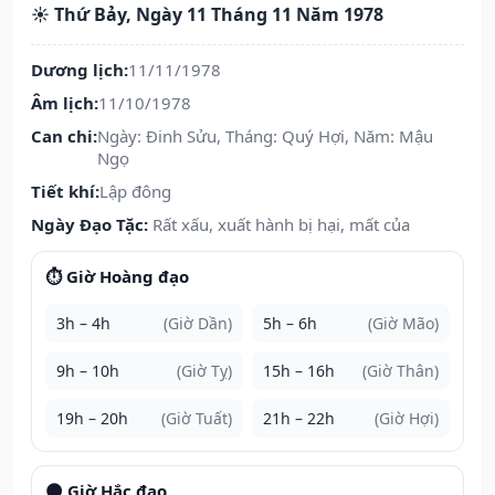
☀️ Thứ Bảy, Ngày 11 Tháng 11 Năm 1978
Dương lịch:
11/11/1978
Âm lịch:
11/10/1978
Can chi:
Ngày: Đinh Sửu, Tháng: Quý Hợi, Năm: Mậu
Ngọ
Tiết khí:
Lập đông
Ngày Đạo Tặc:
Rất xấu, xuất hành bị hại, mất của
⏱️ Giờ Hoàng đạo
3h – 4h
(Giờ Dần)
5h – 6h
(Giờ Mão)
9h – 10h
(Giờ Tỵ)
15h – 16h
(Giờ Thân)
19h – 20h
(Giờ Tuất)
21h – 22h
(Giờ Hợi)
🌑 Giờ Hắc đạo