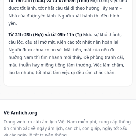
Từ 19h-21h (Tuất) và từ 07h-09h (Thìn)
Mọi công việc đều
được tốt lành, tốt nhất cầu tài đi theo hướng Tây Nam –
Nhà cửa được yên lành. Người xuất hành thì đều bình
yên.
Từ 21h-23h (Hợi) và từ 09h-11h (Tị)
Mưu sự khó thành,
cầu lộc, cầu tài mờ mịt. Kiện cáo tốt nhất nên hoãn lại.
Người đi xa chưa có tin về. Mất tiền, mất của nếu đi
hướng Nam thì tìm nhanh mới thấy. Đề phòng tranh cãi,
mâu thuẫn hay miệng tiếng tầm thường. Việc làm chậm,
lâu la nhưng tốt nhất làm việc gì đều cần chắc chắn.
Về Amlich.org
Trang web tra cứu âm lịch Việt Nam miễn phí, cung cấp thông
tin chính xác về ngày âm lịch, can chi, con giáp, ngày tốt xấu
và các ngày lễ tết truyền thống.