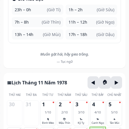
23h – 0h
(Giờ Tí)
1h – 2h
(Giờ Sửu)
7h – 8h
(Giờ Thìn)
11h – 12h
(Giờ Ngọ)
13h – 14h
(Giờ Mùi)
17h – 18h
(Giờ Dậu)
Muốn gặt hái, hãy gieo trồng.
— Tục ngữ
Lịch Tháng 11 Năm 1978
THỨ HAI
THỨ BA
THỨ TƯ
THỨ NĂM
THỨ SÁU
THỨ BẢY
CHỦ NHẬT
30
31
1
2
3
4
5
1/10
2/10
3/10
4/10
5/10
🐈
🐉
🐍
🐎
🐐
Đinh Mão
Mậu Thìn
Kỷ Tỵ
Canh Ngọ
Tân Mùi