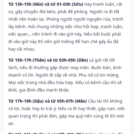
Từ 13h-15h (Mùi) và từ 01-03h (Sửu)
Hay tranh luận, cãi
cọ, gây chuyện đói kém, phải đề phòng. Người ra đi tốt
nhất nên hoãn lại. Phòng người người nguyền rủa, tránh
lây bệnh. Nói chung những việc như hội họp, tranh luận,
việc quan,…nên tránh đi vào giờ này. Nếu bắt buộc phải
đi vào giờ này thì nên giữ miệng để hạn ché gây ẩu đả
hay cãi nhau.
Từ 15h-17h (Thân) và từ 03h-05h (Dần)
Là giờ rất tốt
lành, nếu đi thường gặp được may mắn. Buôn bán, kinh
doanh có lời. Người đi sắp về nhà. Phụ nữ có tin mừng.
Mọi việc trong nhà đều hòa hợp. Nếu có bệnh cầu thì sẽ
khỏi, gia đình đều mạnh khỏe.
Từ 17h-19h (Dậu) và từ 05h-07h (Mão)
Cầu tài thì không
có lợi, hoặc hay bị trái ý. Nếu ra đi hay thiệt, gặp nạn, việc
quan trọng thì phải đòn, gặp ma quỷ nên cúng tế thì mới
an.