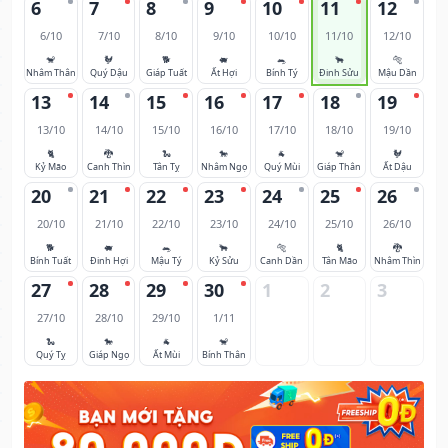
6
7
8
9
10
11
12
6/10
7/10
8/10
9/10
10/10
11/10
12/10
🐒
🐓
🐕
🐖
🐀
🐂
🐅
Nhâm Thân
Quý Dậu
Giáp Tuất
Ất Hợi
Bính Tý
Đinh Sửu
Mậu Dần
13
14
15
16
17
18
19
13/10
14/10
15/10
16/10
17/10
18/10
19/10
🐈
🐉
🐍
🐎
🐐
🐒
🐓
Kỷ Mão
Canh Thìn
Tân Tỵ
Nhâm Ngọ
Quý Mùi
Giáp Thân
Ất Dậu
20
21
22
23
24
25
26
20/10
21/10
22/10
23/10
24/10
25/10
26/10
🐕
🐖
🐀
🐂
🐅
🐈
🐉
Bính Tuất
Đinh Hợi
Mậu Tý
Kỷ Sửu
Canh Dần
Tân Mão
Nhâm Thìn
27
28
29
30
1
2
3
27/10
28/10
29/10
1/11
🐍
🐎
🐐
🐒
Quý Tỵ
Giáp Ngọ
Ất Mùi
Bính Thân