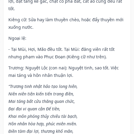
lợi, đặt táng kê gác, chặt cỏ phá đất, cắt áo cũng đều rất
tốt.
Kiêng cữ
: Sửa hay làm thuyền chèo, hoặc đẩy thuyền mới
xuống nước.
Ngoại lệ
:
- Tại Mùi, Hợi, Mão đều tốt. Tại Mùi: đăng viên rất tốt
nhưng phạm vào Phục Đoạn (Kiêng cữ như trên).
Trương: Nguyệt Lộc (con nai): Nguyệt tinh, sao tốt. Việc
mai táng và hôn nhân thuận lợi.
“Trương tinh nhật hảo tạo long hiên,
Niên niên tiện kiến tiến trang điền,
Mai táng bất cửu thăng quan chức,
Đại đại vi quan cận Đế tiền,
Khai môn phóng thủy chiêu tài bạch,
Hôn nhân hòa hợp, phúc miên miên.
Điền tàm đại lợi, thương khố mãn,